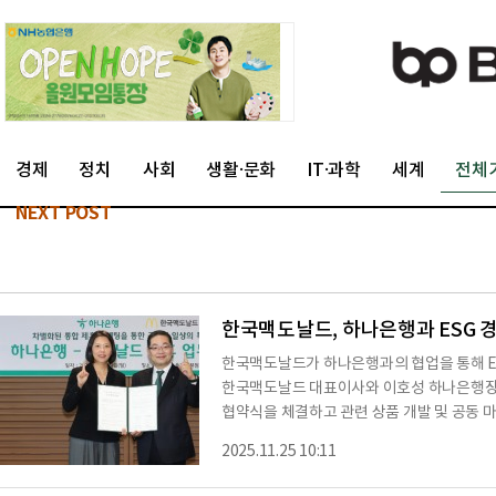
경제
정치
사회
생활·문화
IT·과학
세계
전체
NEXT POST
한국맥도날드, 하나은행과 ESG 
한국맥도날드가 하나은행과의 협업을 통해 ES
한국맥도날드 대표이사와 이호성 하나은행장이
협약식을 체결하고 관련 상품 개발 및 공동 
사가 보유한 자원과 역량의 시너지를 통해 새
2025.11.25 10:11
와 재미가 결합된 ‘퍼네이션(Fun+donatio
문화를 확산한다는 취지다. 이를 위해 오는 12