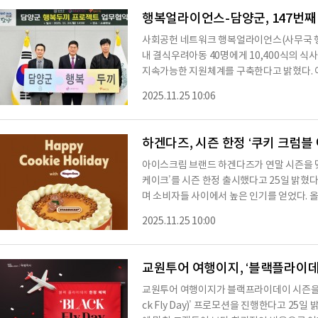
금 만기 시 고객이 선택한 금액이 비영리 법인 
행복얼라이언스-담양군, 147번째 
사회공헌 네트워크 행복얼라이언스(사무국 행
내 결식우려아동 40명에게 10,400식의 식
지속가능한 지원체계를 구축한다고 밝혔다. 
트’의 일환으로 추진된다. 민관이 협력해 복
2025.11.25 10:06
마련해 지속적인 식사 지원체계를 조성하는 것
젝트 출범 이후 참여 지자체를 꾸준히 확대해 왔
년 만에 47개 기초지자체가 새롭게 합류하
하겐다즈, 시즌 한정
아이스크림 브랜드 하겐다즈가 연말 시즌을 
케이크’를 시즌 한정 출시했다고 25일 밝혔다. 해당 제품들은 매 출시와 동시에 빠르게 완판
며 소비자들 사이에서 높은 인기를 얻었다. 
브레드맨 쿠키’ 콘셉트의 ‘쿠키 크럼블 아이스
2025.11.25 10:00
스크림 케이크’는 그간 국내에서 볼 수 없던
로투스 비스킷 청크가 가득 들어간 하겐다즈 
진한 캐러멜 시럽과 스프린터을 더해 달콤하
교원투어 여행이지, ‘블랙플라이데
교원투어 여행이지가 블랙프라이데이 시즌을 
ck Fly Day)’ 프로모션을 진행한다고 25