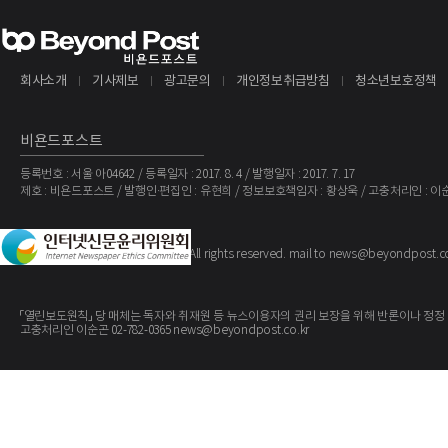
회사소개
기사제보
광고문의
개인정보취급방침
청소년보호정책
비욘드포스트
등록번호 : 서울 아04642 / 등록일자 : 2017. 8. 4 / 발행일자 : 2017. 7. 17
제호 : 비욘드포스트 / 발행인·편집인 : 유현희 / 정보보호책임자 : 황상욱 / 고충처리인 : 이
The BeyondPost
Copyright ©
. All rights reserved. mail to news@beyondpost.c
「열린보도원칙」 당 매체는 독자와 취재원 등 뉴스이용자의 권리 보장을 위해 반론이나 정정
고충처리인 이순곤 02-782-0365 news@beyondpost.co.kr