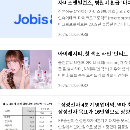
자비스앤빌런즈, 병원비 환급 '
삼쩜삼을 운영하는 자비스앤빌런즈(Jobis&Vil
인슈어테크’ 마이크로프로텍트(microprote
이크로프로텍트는 2019년 설립된 인슈어테크
비스인 ‘리턴즈’를 출시해 주목을 받았다. 2
2025.11.25 09:38
도 대비 올해 매출이 약 300% 이상 증가하는 등,
‘고객의 숨은 돈을 찾아준다’는 큰 그림 아래,
성에 깊이 공감하며 지난 3월부터 이어진 인
클린뷰티 브랜드 아이레시피(irecipe)가 첫 
종’을 출시하며, NMIXX(엔믹스) 지우와 
이번 화보를 통해 브랜드가 올겨울 제안하는 
드를 전달한다고 25일 밝혔다. 이번 화보는
2025.11.25 09:32
선 비비’와 ‘바이브 업 프리즘 컬러 립밤’, 
제품 등을 중심으로 구성됐다. 코스모폴리탄과 함께한 화보 콘셉트는 아이레시피가 올겨울 키
메시지로 제안하는 ‘별빛광(Starglow)’을 
"삼성전자 4분기 영업이익, 역대 최
삼성전자 목표가 
KB증권이 삼성전자가 4분기 기대치를 웃도는
만원에서 16만원으로 상향 조정했다.김동원 