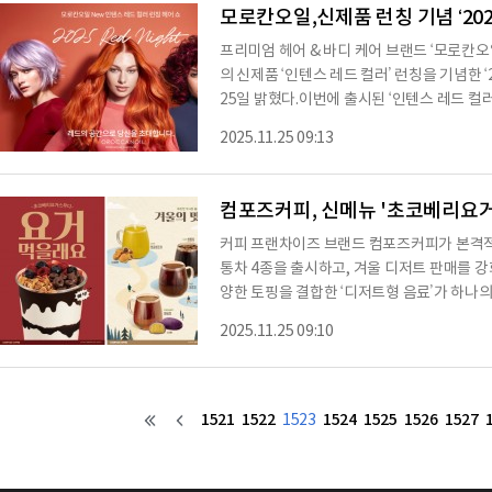
물류·택배 등 5가지 업직종 공고 정보를 제공
모로칸오일,신제품 런칭 기념 ‘2025
프리미엄 헤어 & 바디 케어 브랜드 ‘모로칸오일
의 신제품 ‘인텐스 레드 컬러’ 런칭을 기념한 ‘
25일 밝혔다.이번에 출시된 ‘인텐스 레드 컬
름다움 컬러를 오래 유지시키는 지속력을 갖
2025.11.25 09:13
놀로지가 적용된 모로칸오일 염모제는 염색 
하면서, 염색 후 아름답고 선명한 컬러는 물론
있다.모로칸오일은 신제품 출시를 기념해 12월
컴포즈커피, 신메뉴 '초코베리요거
커피 프랜차이즈 브랜드 컴포즈커피가 본격적
통차 4종을 출시하고, 겨울 디저트 판매를 강
양한 토핑을 결합한 ‘디저트형 음료’가 하나
한 트렌드를 반영해 초코·베리·요거트 조합의
2025.11.25 09:10
베리요거스무디’는 산뜻한 플레인 요거트 스
큼함과 달콤한 초코쉘을 더하고, 초코링과 
메뉴다. 함께 공개된 ‘겨울의 맛’ 라인업은 
1521
1522
1524
1525
1526
1527
1523