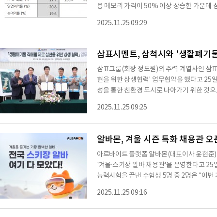
용 메모리 가격이 50% 이상 상승한 가운데
적 달성이 예상된다"고 짚었다.4분기 영업이익
2025.11.25 09:29
시장 컨센서스(시장 평균 전망치·14조원)를 
현할 것"이라고 전망했다.특히 4분기 D램 
드라이브(eSSD) 출하 증가로 낸드 수익성이
삼표시멘트, 삼척시와 '생활폐기물
1천억
삼표그룹(회장 정도원)의 주력 계열사인 삼
현을 위한 상생협력' 업무협약을 했다고 25
성을 통한 친환경 도시로 나아가기 위한 것으
로 힘을 보태 지자체-기업 간 협력 기반의 
2025.11.25 09:25
요 내용은 자원순환단지 조성 공동 추진, 단지
이다.특히 현재 삼척시가 추진 중인 생활자원
선별시설 설치 사업, 향후 가연성 생활폐기물
알바몬, 겨울 시즌 특화 채용관 오
아르바이트 플랫폼 알바몬(대표이사 윤현준)
'겨울·스키장 알바 채용관'을 운영한다고 25
능력시험을 끝낸 수험생 5명 중 2명은 “이번
학 시즌이 겹치는 대표 알바 성수기인 만큼 
2025.11.25 09:16
인기 업직종 공고를 제공한다. 먼저 겨울 시즌
울 알바 채용관'을 선보인다. 채용관에는 커피·