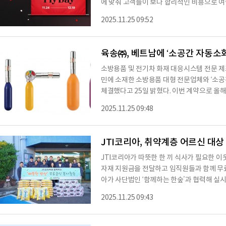
에 맞춰 고객들이 보다 합리적인 비용으로 여
이벤트로 구성됐다. 프로모션은 매일 응모할수록
2025.11.25 09:52
행 인원을 충족하면 할인 혜택을 받을 수 있는 ‘
만 원 할인 쿠폰을 제공하는 ‘블랙 타임어택’ 
의 골든 티켓’ 이벤트가 다음 달 7일까지 진행
육송㈜, 베트남에 ‘소공간 자동소화
소방용품 및 전기차 화재 대응시스템 전문 제
민에 소재한 소방용품 대형 전문업체와 ‘소공
체결했다고 25일 밝혔다. 이번 계약으로 올해 총
원)에 달할 전망이다. 이번 수출 품목은 소공간
2025.11.25 09:48
며, 오는 12월부터 공급을 시작한다. 특히 최
하고 있으며, 산업화가 진행 중인 태국, 싱가
출이 활발히 이뤄지고 있다.
JTI코리아, 취약계층 어르신 대
JTI코리아가 따뜻한 한 끼 식사가 필요한 
자재 지원금을 전달하고 임직원들과 함께 무료
아가 사단법인 ‘함께하는 한숲’과 협력해 
추운 겨울, 끼니를 거르지 않고 지속적으로 
2025.11.25 09:43
다. 지난 20일 봉사활동에 참여한 JTI코리
치한 부산종합사회복지관 경로식당에서 160
을 찾은 어르신들께 연말맞이 특식을 배식하