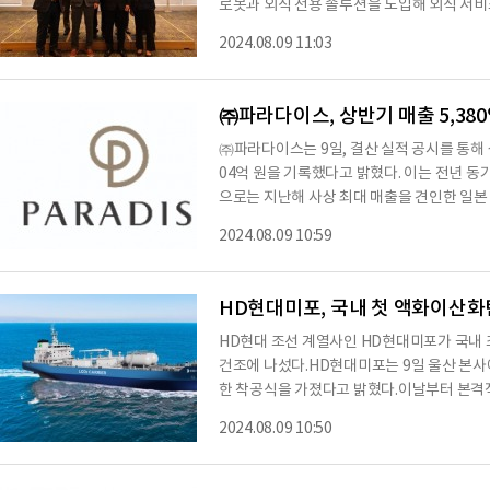
로봇과 외식 전용 솔루션을 도입해 외식 서
임채권 (주)도드람푸드 대표이사와 정우철 
2024.08.09 11:03
참석했다. 이번 협약을 통해 도드람은 ‘1등 
음식점에 에브리봇의 서빙 로봇, 테이블오더(
전용 솔루션을 보다 저렴하고 경제적으로 공
㈜파라다이스, 상반기 매출 5,38
㈜파라다이스는 9일, 결산 실적 공시를 통해 상
04억 원을 기록했다고 밝혔다. 이는 전년 동기
으로는 지난해 사상 최대 매출을 견인한 일본 V
7%, 16% 증가한 7,037억 원, 3,631억
2024.08.09 10:59
P 드롭액 또한 2,966억 원으로 전년 같은 
영되었다는 분석이다. 반면 2분기 연결 기준 매
영업이익은 42% 감소한 320억 원으로 집계
HD현대미포, 국내 첫 액화이산
동기
HD현대 조선 계열사인 HD현대미포가 국내
건조에 나섰다.HD현대미포는 9일 울산 본
한 착공식을 가졌다고 밝혔다.이날부터 본격
올해 1월까지 그리스 ‘캐피탈 마리타임 그룹
2024.08.09 10:50
척 중 첫 번째 선박으로, 현재까지 전 세계
이 159.9m, 너비 27.4m, 높이 17.8
항해할 수 있는 내빙 설계기술도 적용된다.또 