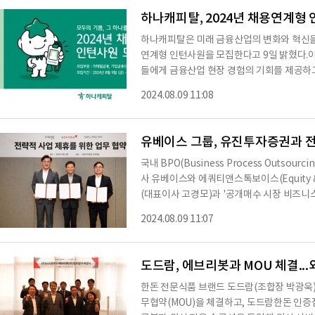
에어 관계자는 “여행 수요가 늘어나는 추석 연
하나캐피탈, 2024년 채용연계형
하나캐피탈은 미래 금융산업의 변화와 혁신을
연계형 인턴사원을 모집한다고 9일 밝혔다.이
들에게 금융산업 현장 경험의 기회를 제공하고
일까지 서류접수를 진행한다.모집 분야는 △
2024.08.09 11:08
획 △디지털 등 5개 부문으로, 서류전형 이후
합격자를 선발한다. 선발된 인턴사원은 직무별 
2월까지 다양한 프로그램에 참여하며, 인턴
유베이스 그룹, 유진투자증권과 
국내 BPO(Business Process Outso
사 유베이스와 에쿼티앤스톡보이스(Equity & 
(대표이사 고경모)과 '공개매수 시장 비즈니
9일 밝혔다. 이번 업무협약은 유베이스, 
2024.08.09 11:07
이 참석한 가운데 지난 8일 오후, 여의도 
통해 세 회사는 유베이스와 에쿼티앤스톡보이
수사무취급업 등 공동사업 부분에 협력사로
도드람, 에브리봇과 MOU 체결..
개매수
한돈 전문식품 브랜드 도드람(조합장 박광욱)은
무협약(MOU)을 체결하고, 도드람한돈 인증