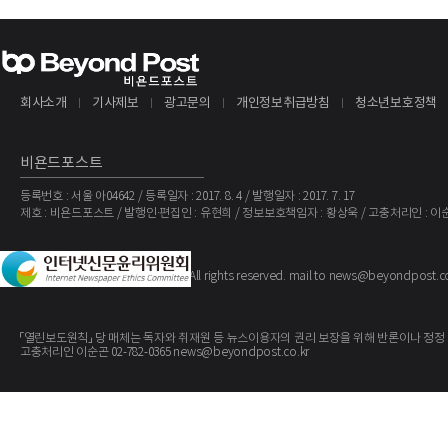
회사소개
기사제보
광고문의
개인정보취급방침
청소년보호정책
비욘드포스트
등록번호 : 서울 아04642 / 등록일자 : 2017. 8. 4 / 발행일자 : 2017. 7. 17
제호 : 비욘드포스트 / 발행인·편집인 : 유현희 / 정보보호책임자 : 황상욱 / 고충처리인 : 이
The BeyondPost
Copyright ©
. All rights reserved. mail to news@beyondpost.c
「열린보도원칙」 당 매체는 독자와 취재원 등 뉴스이용자의 권리 보장을 위해 반론이나 정정
고충처리인 이순곤 02-782-0365 news@beyondpost.co.kr