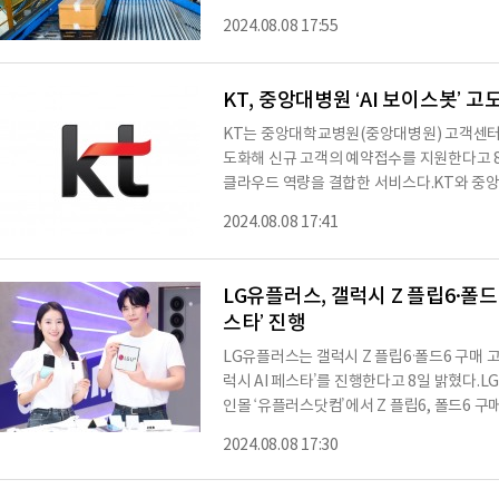
세계인터내셔날과 코오롱인더스트리FnC를 
2024.08.08 17:55
랜드들이다. ㈜한진은 이번 설비투자를 통해
확보해 총 2400만 박스 규모로 기존 48%
다는 방침이다. 이를 위해 ㈜한진은 기존보다
KT, 중앙대병원 ‘AI 보이스봇’
신
KT는 중앙대학교병원(중앙대병원) 고객센터에 
도화해 신규 고객의 예약접수를 지원한다고 8일
클라우드 역량을 결합한 서비스다.KT와 중
는 작업을 거쳐 AI 보이스봇인 ‘AI 누리봇’
2024.08.08 17:41
일정 관리 등에 AI 누리봇을 적용하고 있다
예약접수도 진행한다.기존에는 AI 누리봇이 
경, 취소 등 예약 일정을 관리하는 역할만 수
LG유플러스, 갤럭시 Z 플립6·폴드
스타’ 진행
LG유플러스는 갤럭시 Z 플립6·폴드6 구매 
럭시 AI 페스타’를 진행한다고 8일 밝혔다.
인몰 ‘유플러스닷컴’에서 Z 플립6, 폴드6 구
에게 최신 비스포크 가전 제품(4종, 각 1명)
2024.08.08 17:30
품권(6명), 치킨 쿠폰(589명) 등 경품을 
고, 오는 31일까지 쓰던 폰을 반납한 고객은 