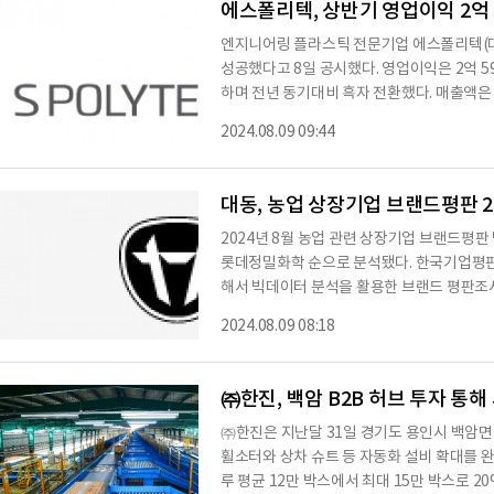
에스폴리텍, 상반기 영업이익 2억 59
엔지니어링 플라스틱 전문기업 에스폴리텍(대
성공했다고 8일 공시했다. 영업이익은 2억 59
하며 전년 동기대비 흑자 전환했다. 매출액은 3
증가했다. 국내 엔지니어링 플라스틱 시장 
2024.08.09 09:44
C(Polycarbonate, 폴리카보네이트)·PMMA
산메틸) 시트 및 필름을 제조·판매하고 있다, 
재, 인테리어 소재 등 일반용 PC와 PMMA
대동, 농업 상장기업 브랜드평판 2
이어 올해
2024년 8월 농업 관련 상장기업 브랜드평판 
롯데정밀화학 순으로 분석됐다.​ 한국기업평판
해서 빅데이터 분석을 활용한 브랜드 평판조사
농업 관련 상장기업 브랜드 빅데이터 6,465
2024.08.09 08:18
석했다. 농업 관련 상장기업 브랜드평판 빅데이터 분석에는 종묘, 비료, 농약 등의 친환경 방제
관련 상장기업을 포함했다. 국제 곡물 가격이
심도가 높아지고 있다. ​ ​​브랜드에 대한 평
㈜한진, 백암 B2B 허브 투자 통
㈜한진은 지난달 31일 경기도 용인시 백암면
휠소터와 상차 슈트 등 자동화 설비 확대를 완
루 평균 12만 박스에서 최대 15만 박스로 