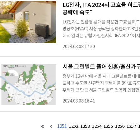
원의 보상을 받을 수 있다. 유플닷컴에서 최
LG전자, IFA 2024서 고효율 
공략에 속도”
LG전자는 친환경 냉매를 적용한 고효율 히
방공조(HVAC) 시장 공략을 강화한다고 8일
에서 열리는 유럽 가전전시회 ‘IFA 2024’에
G전자 써마브이는 외부 공기에서 얻는 열에
2024.08.08 17:20
‘공기열원 히트펌프(AWHP)’ 제품이다. 이
비해 탄소 배출을 줄일 수 있으며 에너지 효
품의 난방용량은 7kW와 9kW로, 지난해 공개한
서울 그린벨트 풀어 신혼/출산가
정부가 12년 만에 서울 시내 그린벨트를 대
표하고 수도권 신규택지 후보지를 8만호 규
우려가 큰 만큼 서울 그린벨트 전역과 인접한
토지거래허가구역으로 묶어 집값을 잡겠다는
2024.08.08 16:41
최상목 경제부총리 주재로 열린 부동산관계장
확대방안'을 발표했다. 정부는 수도권 신규택지
호 규모로 늘린다. 지난 1월 올해 수도권 
1252
1253
1254
1255
1256
1257
1251