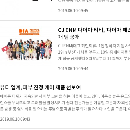
집한 곳에 위치해 있어 가족단위 고객들은 물
을 수 있을 것으로 기대하고 있다. 이와 함
2019.06.10 09:45
터 등이 자리잡고 있어 유동인구 비율이 높은
방문도 잦을 것으로 기대되는 매장이다.오엠푸
부터 기존 9900원에 판매하는 오리지널 로스
CJ ENM 다이아 티비, ‘다이아 페스
개 팀 공개
CJ ENM(대표 허민회)의 1인 창작자 지원 사업
19 in 부산’ 개최를 앞두고 10일 홈페이지
개 팀을 공개했다.8월 9일부터 11일까지 부
리에이터의 영향력을 커머스까지 확장해 팬들
2019.06.10 09:44
트워크) 비즈니스를 체험하는 축제로 자리매김한
e)’과 ‘구매(Buy)’의 중의적 의미를 담아 
라인업은 ▲게임 – 보겸, 감스트, 테스터훈, 릴
뷰티 업계, 피부 진정 케어 제품 선보여
때이른 더위가 지속되면서 피부 고민을 하는 이들이 늘고 있다. 여름철 높은 온도
런스를 무너뜨리고 트러블을 발생시키기 쉽다.전문가들은 여름철 고온과 자외선은
름 발생 등 열노화를 일으키는 주범으로 각별한 주의가 필요하다고 입을 모은다. 이
으로부터 지친 피부를 진정시켜주는 화장품에 대한 니즈도 커지고 있다. 뷰티 업
2019.06.10 09:43
보이며 소비자들의 이목을 끌고 있다. 유해의심성분 없는 천연기능성 화장품 브랜드 