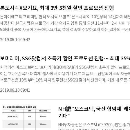
본도시락X요기요, 최대 3만 5천원 할인 프로모션 진행
본아이에프의 프리미엄 한식 도시락 브랜드 ‘본도시락’이 10일부터 14일까지 배
제공한다.본도시락은 프로모션 기간 요기요 앱을 통해 오전 11시부터 2시 사이 '전 
5회까지 중복 사용이 가능하다.요기요 앱에 접속해 주문하고자 하는 일자의 쿠폰을 
초 결제’ 또는 ‘요기서 결제’를 선택하면 누구나 본도시락을 할인된 가격에 맛볼 
2019.06.10 09:42
에 따라 배달 음식에 대한 수요가 증가할 것으로 예상되어 해당 프로모션을 준비
보미라이, SSG닷컴서 초특가 할인 프로모션 진행… 최대 35
원적외선 마스크 브랜드 ‘보미라이(BOMIRAI)’가 SSG닷컴서 초특가 할인 프
이는 ‘22주년 쓱가 대축제’ 행사에서 미용기기 대표 제품으로 선발되어 소비자들
프로모션은 10일부터 16일까지 일주일간 SSG닷컴에서 진행되며, 기간 내 모든 
택을 제공한다.보미라이 관계자는 “22주년 쓱가 대축제 행사에서 보미라이를 선보
2019.06.10 09:41
로모션을 통해 부담없이 보미라이를 구매할 수 있는 기회가 되길 바란다”고 말했
NH證 “오스코텍, 국산 항암제 ‘
기대”
NH투자증권은 오스코텍(039200, 전일 종