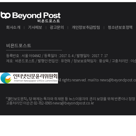
회사소개
기사제보
광고문의
개인정보취급방침
청소년보호정책
비욘드포스트
등록번호 : 서울 아04642 / 등록일자 : 2017. 8. 4 / 발행일자 : 2017. 7. 17
제호 : 비욘드포스트 / 발행인·편집인 : 유현희 / 정보보호책임자 : 황상욱 / 고충처리인 : 이
The BeyondPost
Copyright ©
. All rights reserved. mail to news@beyondpost.c
「열린보도원칙」 당 매체는 독자와 취재원 등 뉴스이용자의 권리 보장을 위해 반론이나 정정
고충처리인 이순곤 02-782-0365 news@beyondpost.co.kr