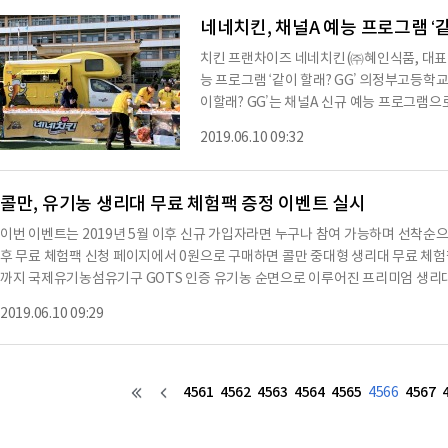
누구나 참여할 수 있다. 선발 기준은 슈퍼엑
네네치킨, 채널A 예능 프로그램 ‘같
치킨 프랜차이즈 네네치킨(㈜혜인식품, 대표이
능 프로그램 ‘같이 할래? GG’ 의정부고등학
이할래? GG’는 채널A 신규 예능 프로그램으
김소혜, NCT 재민 등으로 구성된 연예인 
2019.06.10 09:32
멤버들이 이기면 학교 배지를 얻고, 패배하면
로그램이다.이번 협찬은 네네치킨 현철호 회
래? GG’ 6회 방영분에서 게임에 승리한 
콜만, 유기농 생리대 무료 체험팩 증정 이벤트 실시
이번 이벤트는 2019년 5월 이후 신규 가입자라면 누구나 참여 가능하며 선착순으로
후 무료 체험팩 신청 페이지에서 0원으로 구매하면 콜만 중대형 생리대 무료 체험
까지 국제유기농섬유기구 GOTS 인증 유기농 순면으로 이루어진 프리미엄 생리대
목화에서 추출한 실을 콜만의 특허 기술로 제조, 마치 순면 속옷을 입은 듯 부드
2019.06.10 09:29
나 덥고 습한 여름철 Y존의 가려움증, 트러블, 질염 예방에 도움을 준다.또한, 
4561
4562
4563
4564
4565
4567
4566