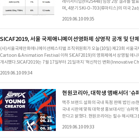
레이저티닙(YH25448) 임상 2상 결과를 
며, 4분기 SKI-O-703(류마티스)의 미국 
전망했다. 투자의견과 목표주가는 제시하지 않았다. NH투자증권에 따르면 오
2019.06.10 09:35
세포폐암 치료제 레이저티닙(EGFR 저해제)의
서 유한양행에 기술수출 후 다시 지난해 11월 
조원 규모로 기술수출
SICAF2019, 서울 국제애니메이션영화제 상영작 공개 및 단
(사)서울국제만화애니메이션페스티벌 조직위원회가 오늘(10일) 제23회 서울국제만화
Cartoon & Animation Festival 이하 SICAF2019)의 영화제에서 상영
개시했다.SICAF2019는 7월 17일부터 21일까지 ‘혁신적인 변화(Innovative
영하는 영화제는 메가박스 코엑스에서, 기획전과 체험 부스 등 전시 프로그램은 
2019.06.10 09:34
된다.SICAF2019의 영화제는 아시아, 유럽 남미, 북미, 중동 등 세계 각 대륙에
현원코리아, 대학생 앰배서더 ‘슈
맥주 브랜드 설화의 국내 독점 판매 법인 ㈜현
국내 시판에 맞춰 대학생 홍보대사인 ‘슈퍼엑스 
한다고 밝혔다. 현원코리아는 필수 해시태그
6월 10일부터 23일까지 대학생들의 지원을 
2019.06.10 09:33
신청서 작성 후 개인 인스타그램 계정에 본인
하는 선발 미션으로 진행된다. 평소 SNS 활