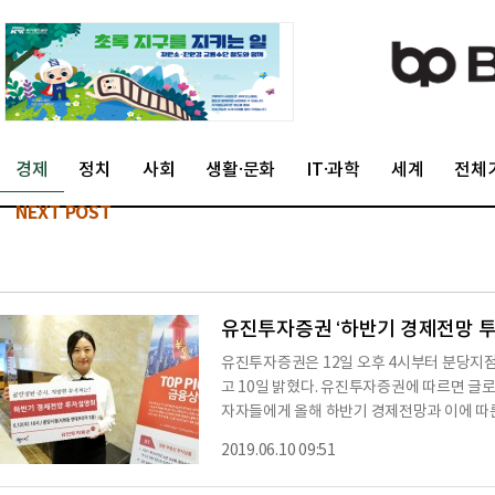
경제
정치
사회
생활·문화
IT·과학
세계
전체
NEXT POST
유진투자증권 ‘하반기 경제전망 투
유진투자증권은 12일 오후 4시부터 분당지
고 10일 밝혔다. 유진투자증권에 따르면 글로벌 경제의 변동성 확대로 어려움을 겪고 있는 투
자자들에게 올해 하반기 경제전망과 이에 따
마련했다. 이번 투자설명회에서는 유진투자증권 리서치센터의 이상재 애널리스트와 분당지
2019.06.10 09:51
점 정현철 PB가 강사로 나설 예정이다. 
원 및 투자전략팀장으로 활동 중이며, 정현철