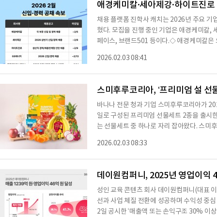
애경케미칼·세아제강·하이트진로 등
채용 플랫폼 진학사 캐치는 2026년 주요 
혔다. 모집을 진행 중인 기업은 애경케미칼,
페이스, 브랜드501 등이다.◇ 애경케미칼은 오
행한다. 모집 부문은 분석연구, 조직문화, 구
2026.02.03 08:41
에 결격 사유가 없고 남성의 경우 병역필 또는
공고를 통해 확인할 수 있으며, 채용 절차는
채용검진 △입사 순으로 진행된다.◇ 세아제강은
스미후루코리아, ‘프리미엄 설 선물
바나나 전문 청과 기업 스미후루코리아가 2026년 병오년(丙午年) 설날을 맞아 다채로운 과
일로 구성된 프리미엄 선물세트 2종을 출시한
는 선물세트 중 하나로 자리 잡아왔다. 스미후
함께 과일 전문가가 엄선한 프리미엄 과일과
2026.02.03 08:33
보이는 설 선물세트 2종의 공통 품목으로는
비롯해 감숙왕 허니팟 파인애플, 폴앤박 유레
다. 과일 선물 세트 외에도, 스미후루코리
데이원컴퍼니, 2025년 영업이익 4
성인 교육 콘텐츠 회사 데이원컴퍼니(대표 이강
선과 사업 체질 전환에 성공하며 수익성 중심
2일 공시한 ‘매출액 또는 손익구조 30% 이