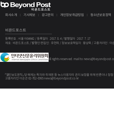
회사소개
기사제보
광고문의
개인정보취급방침
청소년보호정책
비욘드포스트
등록번호 : 서울 아04642 / 등록일자 : 2017. 8. 4 / 발행일자 : 2017. 7. 17
제호 : 비욘드포스트 / 발행인·편집인 : 유현희 / 정보보호책임자 : 황상욱 / 고충처리인 : 이
The BeyondPost
Copyright ©
. All rights reserved. mail to news@beyondpost.c
「열린보도원칙」 당 매체는 독자와 취재원 등 뉴스이용자의 권리 보장을 위해 반론이나 정정
고충처리인 이순곤 02-782-0365 news@beyondpost.co.kr