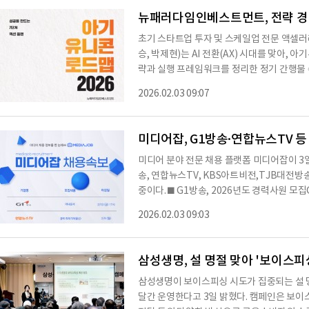
에스프레소’는 짙은 풍미의 말차에 에스프레
초기 스타트업 투자 및 스케일업 전문 액
승, 박제현)는 AI 전환(AX) 시대를 맞아,
략과 실행 프레임워크를 정리한 정기 간행물 《
액션 플랜》을 전자책(eBook) 형태로 출간
2026.02.03 09:07
아닌, AI 퍼스트·AI 네이티브 관점에서 스
러다임형 성장 로드맵’의 두번째 출간물이다.
기유니콘 빌더(Baby Unicorn Builder)
미디어잡, G1방송·연합뉴스TV 등
미디어 분야 전문 채용 플랫폼 미디어잡이 3일
송, 연합뉴스TV, KBS아트비전,TJB대전방
중이다.■ G1방송, 2026년도 경력사원 모
집 부문은 아나운서이며, 근무형태는 기타이다.
2026.02.03 09:03
지원할 수 있다. 전형 절차는 서류전형 → CA
진 순으로 진행되며, 접수 마감일은 2026년 2
춘 경력 지원자에게 적합한 채용이다.■ 연합
삼성생명, 설 명절 맞아 '보이스피싱
삼성생명이 보이스피싱 시도가 집중되는 설 명절
달간 운영한다고 3일 밝혔다. 캠페인은 보이스피싱 예방 문자 발송, 지역사회 교육, 예방물품