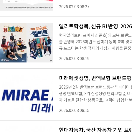
수익 인식 기준 변경에 따른 일시적인 매출 영
2026.02.03 08:27
다. 특히 하반기부터 실적 회복세가 본격화되며
기 연속 성장 흐름을 이어갔고 전년 동기 대비
사상 최대인 46억 원으로 흑자 전환에 성공
엘리트학생복, 신규 BI 반영 ‘202
형지엘리트(대표이사 최준호)의 교복 브랜드
를 반영해 2026학년도 신학기 동복 교복 및
규 포스터는 학생 각자의 개성과 취향을 존중
다. ‘유일한 나, 나다운 나’라는 엘리트학생
2026.02.03 08:19
의 감성과 스타일을 자유롭게 표현하는 데 중
따라 다이어리를 꾸미듯 학생들이 개성적인 
감성으로 연출 가능하다는 점을 부각했다. 모델
미래에셋생명, 변액보험 브랜드평판 2
2026년 2월 변액보험 브랜드평판 빅데이터
생명 변액보험, 3위 삼성생명 변액보험 순으
자 기능을 결합한 상품으로, 고객이 납입한 
익에 따라 보험금과 해지환급금이 변동하는 
2026.02.03 08:15
개 변액보험 브랜드에 대한 2026년 2월 빅데이터
일까지의 변액보험 브랜드 빅데이터 17,730
브랜드에 대한 평판은 브랜드에 대한 소비자
현대자동차, 국산 자동차 기업 브랜드