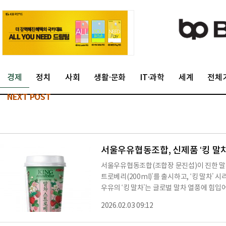
경제
정치
사회
생활·문화
IT·과학
세계
전체
NEXT POST
서울우유협동조합, 신제품 ‘킹 말
서울우유협동조합(조합장 문진섭)이 진한 말차
트로베리(200ml)’를 출시하고, ‘킹 말차’
우유의 ‘킹 말차’는 글로벌 말차 열풍에 힘입
D(Ready-To-Drink) 브랜드다. 균형 
2026.02.03 09:12
아래, 서울우유가 보유한 고품질 원유 경쟁
를 갖춘 프리미엄 제품을 제공한다는 방침이다.