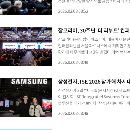
전달 등의 다양한 방식으로 금융소비자의 소중한 자산
인은 R(RCS:이미지 등을 포함한 차세대 문자메시지)
2026.02.03 08:52
전달)의 뜻을 담고 있다. 문자 안내부터 교육
예방 수단을 동원해 보이스피싱 위험 징후를
캠페인이다. RCS 문자 알림은 보이스피
잡코리아, 30주년 ‘더 리부트’ 컨
잡코리아(운영 법인 웍스피어, 대표이사 윤현준
인터컨티넨탈 서울 파르나스에서 개최한 기념 컨
황리에 마무리했다고 3일 밝혔다.이번 행사는 
리(HR) 패러다임 변화를 조망하고, 잡코리
2026.02.03 08:49
으며, 기업 최고경영자(CEO)를 비롯한 인사담
해 뜨거운 열기 속에 펼쳐졌다.윤현준 잡코리
에서 온라인·모바일로 이어진 지난 30년간의 
삼성전자, ISE 2026 참가해 차
정’에서
삼성전자가 3일부터 6일(현지시간)까지 스
이 전시회 'ISE(Integrated Systems 
솔루션을 대거 선보인다. 삼성전자는 '피라 바르셀로나(Fira Barcelona)' 전시장에 1728㎡
(약 522평) 규모의 전시관을 마련하고 ▲초
2026.02.03 08:48
플레이 '스페이셜 사이니지(Spatial Signage)'를 전 세
층 업그레이드된 디지털 사이니지 운영 솔루션 '삼성 
ation)' ▲리테일·기업·교육·호텔 등 다