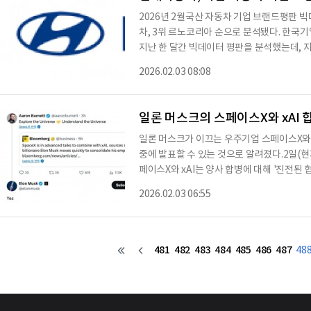
2026년 2월국산 자동차 기업 브랜드평판 
차, 3위 르노코리아 순으로 분석됐다. 한국
지난 한 달간 빅데이터 평판을 분석했는데, 지
브랜드 빅데이터 10,834,798개를 분석하여 
2026.02.03 08:08
대한 평판지수는 브랜드에 대한 소비자들의 
시장가치, 재무가치로 나누게 된다. 국산 자
어지수, 소통지수, 커뮤니티지수, 사회공헌지
일론 머스크의 스페이스X와 xAI 합
일론 머스크가 이끄는 우주기업 스페이스X와 인
중에 발표할 수 있는 것으로 알려졌다.2일(
페이스X와 xAI는 양사 합병에 대해 '진전된
알렸다고 보도했다.양사 최고경영자(CEO)
2026.02.03 06:55
S) 엑스(X·옛 트위터)를 통해 합병설을 시
는 '마하33'의 에런 버닛 CEO가 이날 블
사명(使命)인 '우주를 탐험하라'와 xAI의 
481
482
483
484
485
486
487
48