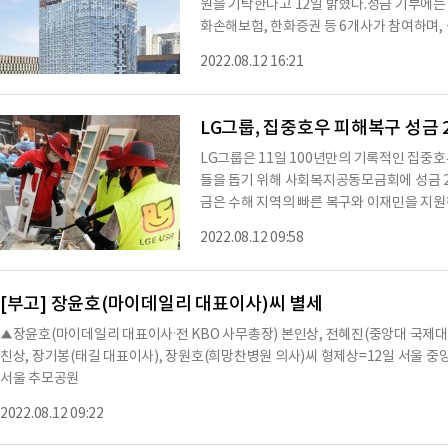
원을 기탁한다고 12일 밝혔다.성금 기부에는
화손해보험, 한화증권 등 6개사가 참여하며
와 함께 한화생명과 한화손해보험은 집중호우
2022.08.12 16:21
대출 원리금 상환을 유예한다. 사고보험금 청
급하기로 했다.한편, 한화그룹은 수해, 산불, 
원 등 어려운 경제상황을 극복하고, 지역사회
LG그룹, 집중호우 피해복구 성금 
LG그룹은 11일 100년만의 기록적인 집중호
들을 돕기 위해 사회복지공동모금회에 성금 2
금은 수해 지역의 빠른 복구와 이재민을 지원
집중호우로 생활터전을 잃고 어려움을 겪고 
2022.08.12 09:58
도록 피해를 조속히 복구하는데 조금이나마 
수 가전 무상 수리, 무선 통신 서비스 지원 
특히 심각한 관악구 신림동에 서비스 거점을
[부고] 장윤호(마이데일리 대표이사)씨 별세
▲장윤호(마이데일리 대표이사·전 KBO 사무총장) 본인상, 전혜진(중앙대 국제대
친상, 장기봉(태길 대표이사), 장원호(희망찬병원 의사)씨 형제상=12일 서울 중앙
서울 추모공원
2022.08.12 09:22