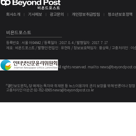
회사소개
기사제보
광고문의
개인정보취급방침
청소년보호정책
비욘드포스트
등록번호 : 서울 아04642 / 등록일자 : 2017. 8. 4 / 발행일자 : 2017. 7. 17
제호 : 비욘드포스트 / 발행인·편집인 : 유현희 / 정보보호책임자 : 황상욱 / 고충처리인 : 이
The BeyondPost
Copyright ©
. All rights reserved. mail to news@beyondpost.c
「열린보도원칙」 당 매체는 독자와 취재원 등 뉴스이용자의 권리 보장을 위해 반론이나 정정
고충처리인 이순곤 02-782-0365 news@beyondpost.co.kr