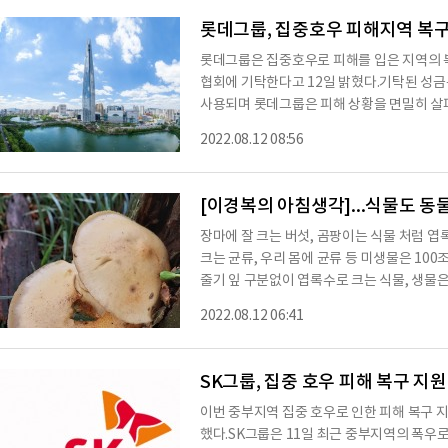
롯데그룹, 집중호우 피해지역 복구
롯데그룹은 집중호우로 피해를 입은 지역의 
협회에 기탁한다고 12일 밝혔다.기탁된 성금
사용되며 롯데그룹은 피해 상황을 면밀히 살펴
다.이와 함께 그룹사별 지원 활동도 펼치고 
2022.08.12 08:56
으로 긴급구호물품 9000여 개와 이재민 구호
선제적으로 10일 지원했다. 추가로 이동식 
탁구호차량을 배치할 예정이다. 롯데물산은 9일
[이경복의 아침생각]...식물도 동
장마에 잘 크는 버섯, 곰팡이는 식물 처럼 
크는 균류, 우리 몸에 균류 등 미생물은 100조
줄기 잎 구분없이 엽록수로 크는 식물, 생물은 
아 같은 원핵생물 5가지
2022.08.12 06:41
SK그룹, 집중 호우 피해 복구 지원
이번 중부지역 집중 호우로 인한 피해 복구 
했다.SK그룹은 11일 최근 중부지역의 폭우로