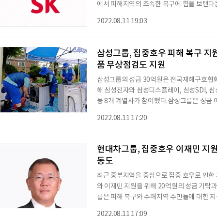
에서 피해지역의 조속한 복구에 힘을 보탠다
기탁하기로 했다고 밝혔다.SK 관계자는 “이
2022.08.11 19:03
움을 겪고 있어 조속한 피해 복구가 절실한 상
활동을 통해 피해 지역 주민들이 신속하게 일
고 밝혔다.SK그룹은 기업의 사회적 책임을 
삼성그룹, 집중호우 피해 복구 지
품 무상점검도 지원
삼성그룹의 성금 30억원은 전국재해구호협회를
해 삼성전자와 삼성디스플레이, 삼성SDI, 삼
등 8개 계열사가 참여했다.삼성그룹은 성금 
수건 등이 담긴 긴급구호키트 5000세트도 
2022.08.11 17:20
품 무상점검 서비스도 진행할 계획이다.한편,
해 30억원과 재해구호키트를 기부했으며 20
해 성금 30억원과 구호키트를 기부한 바 있다
현대차그룹, 집중호우 이재민 지원
동도
최근 중부지역을 중심으로 집중 호우로 인한
와 이재민 지원을 위해 20억원의 성금 기탁
룹은 피해 복구와 수해지역 주민들에 대한 지
희망브리지 전국재해구호협회에 전달한다고 1
2022.08.11 17:09