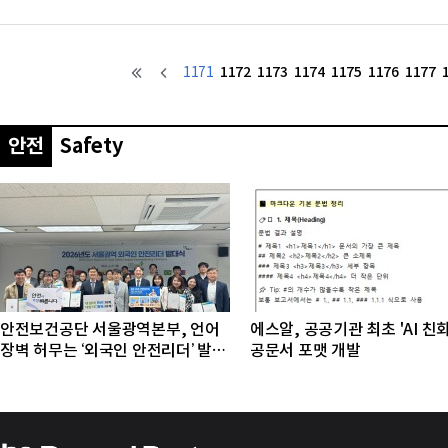
급지원단을 꾸려 피해 지역에 생수와 라면 등
4대와 방역구호차량 1대를 투입해 오염된 세
현대차그룹은 앞서 지난 10일 수해지역 고객
1172
1173
1174
1175
1176
1177
1171
안전
Safety
안전보건공단 서울광역본부, 언어
에스알, 공공기관 최초 'AI 친
장벽 허무는 ‘외국인 안전리더’ 발대
공문서 포맷 개발
식 개최