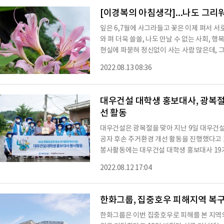
[이경복의 아침생각]...나도 그
잎은 6,7월에 사그라들고 꽃은 이제 펴서 서
와 펴 더욱 쓸쓸, 나도 만날 수 없는 사회, 
현실에 파묻혀 정신없이 사는 사람 많은데, 
다행!
2022.08.13 08:36
대우건설 대학생 홍보대사, 광복절
선 활동
대우건설은 광복절을 맞아 지난 9일 대우건설
공자 후손 주거환경 개선 활동을 진행했다고 
봉사활동에는 대우건설 대학생 홍보대사 19기
립유공자 후손의 주거지 진입로 개선·주변 환경
2022.08.12 17:04
요한 예산은 대우건설 임직원들이 매달 급여에
동전모아 사랑실천하기’ 기금을 사용했다. 
횡성군 우천면에 위치한 故 강승문 선생 후손
한화그룹, 집중호우 피해지역 복구 
한화그룹은 이번 집중호우로 피해를 본 지역의