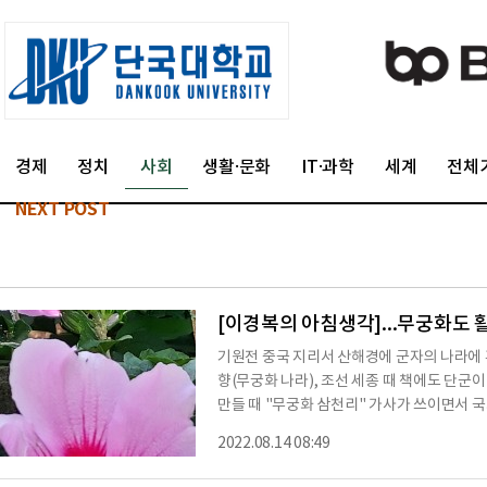
경제
정치
사회
생활·문화
IT·과학
세계
전체
NEXT POST
[이경복의 아침생각]...무궁화도 
기원전 중국 지리서 산해경에 군자의 나라에 
향(무궁화 나라), 조선 세종 때 책에도 단군
만들 때 "무궁화 삼천리" 가사가 쓰이면서 
궁화여!
2022.08.14 08:49