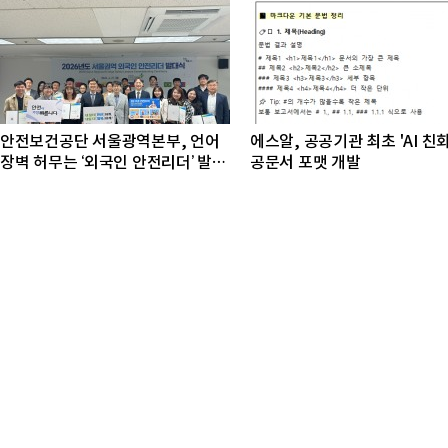
안전보건공단 서울광역본부, 언어
에스알, 공공기관 최초 'AI 친
장벽 허무는 ‘외국인 안전리더’ 발대
공문서 포맷 개발
식 개최