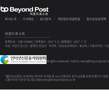
회사소개
기사제보
광고문의
개인정보취급방침
청소년보호정책
비욘드포스트
등록번호 : 서울 아04642 / 등록일자 : 2017. 8. 4 / 발행일자 : 2017. 7. 17
제호 : 비욘드포스트 / 발행인·편집인 : 유현희 / 정보보호책임자 : 황상욱 / 고충처리인 : 이
The BeyondPost
Copyright ©
. All rights reserved. mail to news@beyondpost.c
「열린보도원칙」 당 매체는 독자와 취재원 등 뉴스이용자의 권리 보장을 위해 반론이나 정정
고충처리인 이순곤 02-782-0365 news@beyondpost.co.kr