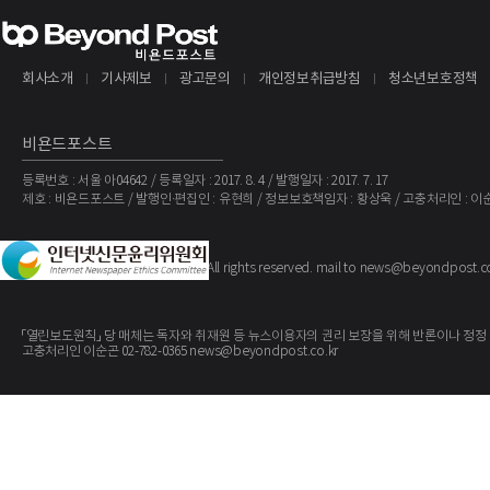
회사소개
기사제보
광고문의
개인정보취급방침
청소년보호정책
비욘드포스트
등록번호 : 서울 아04642 / 등록일자 : 2017. 8. 4 / 발행일자 : 2017. 7. 17
제호 : 비욘드포스트 / 발행인·편집인 : 유현희 / 정보보호책임자 : 황상욱 / 고충처리인 : 이
The BeyondPost
Copyright ©
. All rights reserved. mail to news@beyondpost.c
「열린보도원칙」 당 매체는 독자와 취재원 등 뉴스이용자의 권리 보장을 위해 반론이나 정정
고충처리인 이순곤 02-782-0365 news@beyondpost.co.kr