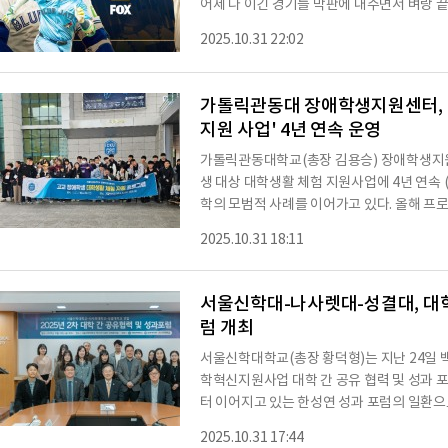
어제 다 이긴 경기를 막판에 내주면서 벼랑 끝
리는 팀의 변화가 크지 않은데 메이저리그는 
2025.10.31 22:02
습니다. LA다저스는 원래 연고지가 LA가 
브루클린 아틀란틱스. 그리스신화에 등장하는 
시 뉴욕에는 자이언츠라는 팀이 또 있었습니다.
가톨릭관동대 장애학생지원센터, 
지원 사업' 4년 연속 운영
가톨릭관동대학교(총장 김용승) 장애학생지
생 대상 대학생활 체험 지원사업에 4년 연속 (
학의 모범적 사례를 이어가고 있다. 올해 프로그램은
간 진행됐으며, 영동 지역 특수학교인 동해
2025.10.31 18:11
우리 대학 멘토 학생을 비롯해 총 144명이
학과, 행정학과, 경찰행정학과, 실용음악과 
션 체험 ▲콘텐츠제작학과의 방송 장비 체험 
서울신학대-나사렛대-성결대, 대학
럼 개최
서울신학대학교(총장 황덕형)는 지난 24일 
학혁신지원사업 대학 간 공유 협력 및 성과 포
터 이어지고 있는 한성연 성과 포럼의 일환
성결대학교, 나사렛대학교가 함께 참여했다.
2025.10.31 17:44
교육성과를 공유하고, 지속 가능한 협력 방안