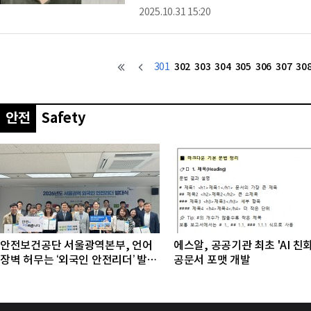
조를 가진 규조류를 이용해 차세대 대면적·유연
2025.10.31 15:20
기술이다. 연구팀은 규조토 농도 최적화 조건
노소재나 복잡한 공정을 거치지 않고도 전류 
증했다. 이 외에도 연구팀은 전산 시뮬레이션
302
303
304
305
306
307
30
301
안전
Safety
안전보건공단 서울광역본부, 언어
에스알, 공공기관 최초 'AI 친
장벽 허무는 ‘외국인 안전리더’ 발대
공문서 포맷 개발
식 개최