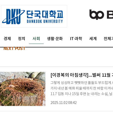
경제
정치
사회
생활·문화
IT·과학
세계
전체
NEXT POST
[이경복의 아침생각]...벌써 11월
그렇게 싱싱하고 뻣뻣하던 풀들도 부드럽게 시
가지 내년 봄 매화 피울 때까지 찬 바람 이겨내
11.7 입동 지나 15일 후면 눈 내리는 소설
행복 조건 깊이 감동한 듯한 두 댓글 요약ㅡ오
2025.11.02 08:42
보석 같은 금언ㅡ나이 60은 돼야 깨달을 내용,