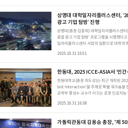
다.또한 예산전용 시스템 구축, 예산 집행의 
학혁신지원사업 운영의 투명성과 효율성을 
상명대 대학일자리플러스센터, ‘2
광고 기업 탐방’ 진행
상명대(총장 김종희) 대학일자리플러스센터는 
종합 광고 기업 탐방’ 프로그램을 시행했다고
일자리플러스센터 사업의 일환으로 대학의 취
생 20여 명이 디지털 종합 광고 기업 ‘차이
2025.10.31 16:51
현직자와의 대화 세션 등 다양한 프로그램에 
무 과정을 체험함으로써 광고 산업 전반에 대
상명대 대학일자리플러스센터는 우수한 취업 
한동대, 2025 ICCE-ASIA서 
한동대학교(총장 최도성)는 최근 개최된 2025 I
bot Interaction'을 주제로 특별 워크
공학부 황성수 교수가 이끄는 로봇 인공지능 
한 차세대 로봇 기술의 핵심 연구성과를 국제
2025.10.31 16:38
술정보통신부와 정보통신기획평가원의 '인간지향
정되어, '실시간 환경 적응이 가능한 인간 수
지난 7월부터는 한동대를 중심으로 국내 대
가톨릭관동대 김용승 총장, '제 
산