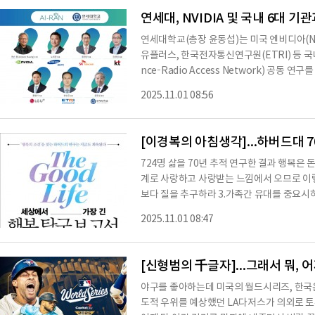
연세대, NVIDIA 및 국내 6대 기관
연세대학교(총장 윤동섭)는 미국 엔비디아(NVI
유플러스, 한국전자통신연구원(ETRI) 등 국내 6대 
nce–Radio Access Network) 공동 연
2025에서 체결했다고 밝혔다.이번 협약은 6
2025.11.01 08:56
신을 주도하기 위한 글로벌 협력 체계의 본격적
워크(Network for AI)’ 개념으로, 무선
를 보다 효율적이고 지능적으로 지원하는 차세
[이경복의 아침생각]...하버드대 7
컬 AI
724명 삶을 70년 추적 연구한 결과 행복은
계로 사랑하고 사랑받는 느낌에서 오므로 이렇
보다 질을 추구하라 3.가족간 유대를 중요시하
끊임없이 배워라 6.감사한 마음으로 살아라 
2025.11.01 08:47
려 놓으라!
[신형범의 千글자]...그래서 뭐, 
야구를 좋아하는데 미국의 월드시리즈, 한국은
도적 우위를 예상했던 LA다저스가 의외로 