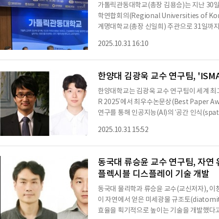
가톨릭관동대학교(총장 김용승)는 지난 30일
학연합회의(Regional Universities of
계명대학교(총장 신일희) 주관으로 31일까
롯해 경남대학교(총장 박재규), 아주대학교(총
2025.10.31 16:10
학교(총장 박진배), 호남대학교 등 전국 8개 
이 함께했다.행사는 민경찬 국가인재경영연구
‘교육과정 혁신’, 특별 주제인 ‘RISE 운영 
한양대 김광욱 교수 연구팀, 'ISMA
한양대학교는 김광욱 교수 연구팀이 세계 최고
R 2025’에서 최우수논문상(Best Paper 
연구를 통해 인공지능(AI)의 ‘공간 인식(spat
을 강화한다는 새로운 연구 결과를 발표했다. 최근
2025.10.31 15:52
odel)의 발전으로 인공지능은 단순한 대화
는 ‘에이전트(LLM Agent)’로 진화하고 있
언어적 문맥을 이해하는 것을 넘어, 사용자의 
동국대 류승윤 교수 연구팀, 자연
플렉시블 디스플레이 기술 개발
동국대 물리학과 류승윤 교수(교신저자), 
이 자연에서 얻은 미세광물 규조토(diatomi
효율을 획기적으로 높이는 기술을 개발했다고 