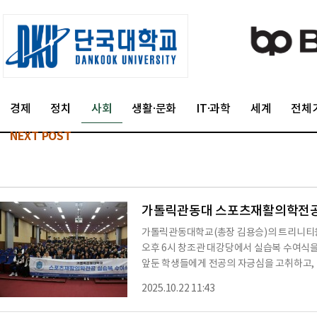
경제
정치
사회
생활·문화
IT·과학
세계
전체
NEXT POST
가톨릭관동대 스포츠재활의학전공,
가톨릭관동대학교(총장 김용승)의 트리니티
오후 6시 창조관 대강당에서 실습복 수여식을
앞둔 학생들에게 전공의 자긍심을 고취하고,
기 위해 마련됐다.이날 행사에는 트리니티
2025.10.22 11:43
공 이승엽 교수가 참석해 학생들에게 직접 
다.김지은 학장은 축사에서 “실습복은 단순한