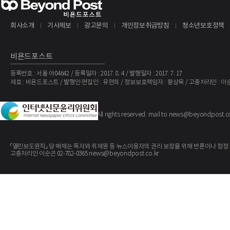
회사소개
기사제보
광고문의
개인정보취급방침
청소년보호정책
비욘드포스트
등록번호 : 서울 아04642 / 등록일자 : 2017. 8. 4 / 발행일자 : 2017. 7. 17
제호 : 비욘드포스트 / 발행인·편집인 : 유현희 / 정보보호책임자 : 황상욱 / 고충처리인 : 이
The BeyondPost
Copyright ©
. All rights reserved. mail to news@beyondpost.c
「열린보도원칙」 당 매체는 독자와 취재원 등 뉴스이용자의 권리 보장을 위해 반론이나 정정
고충처리인 이순곤 02-782-0365 news@beyondpost.co.kr