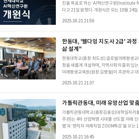
진을 목표로 하는 ‘AI혁신연구원(Institute for
다고 21일 밝혔다. 개원식은 오는 10월 24
린다.AI혁신연구원은 대학·기업·정부가 공동으
2025.10.21 21:50
연계 플랫폼’을 구축하기 위한 거점 기관으로,
모다. 단순한 기술 개발을 넘어 사회·인문·경
브로 자리매김할 계획이다.개원식에는 윤동섭
한동대, '웰다잉 지도사 2급' 과
삶 설계"
한동대학교(총장 최도성) 글로벌미래평생교육원
정을 새롭게 개설하며, 지역사회의 품위 있는
미래평생교육원(원장 김병철)이 주관하고 
주최하는 이번 교육 과정에는 24명의 수강생
2025.10.21 21:37
념이 아닌 하나로 연결된 과정으로 바라보는
준비 교육의 필요성 인식 ▲호스피스에 대한 
와 상실 관리 ▲우리나라 장사제도와 장례문화
가톨릭관동대, 미래 유망산업 맞춤
가톨릭관동대학교(총장김용승)대학일자리
주관)는 4차 산업혁명 시대를 선도할 미래 
램’과 ‘현직자 미래직업 ZOOM특강’을 오는
직무특화 프로그램’은 10월 21일과 22일 
2025.10.21 16:45