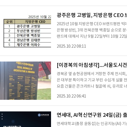
글쓰기와 문서 생성을 가능하게 했습니다. 특히
은 인간 못지 않게 잘 처리하기 때문에 단순
광주은행 고병일, 지방은행 CEO 브
2025년 10월 지방은행 CEO 브랜드평판 
은행 방성빈, 3위 전북은행 백종일 순으로 
랜드에 대해서 지난 9월 22일부터 10월 22일까지의 지방은행 CEO 브랜드 빅데이터 1,569,0
52개를 분석하여 소비자들의 지방은행 CEO 브랜드 평판을
2025.10.22 08:11
수는 브랜드에 대한 소비자들의 활동 빅데이터
회공헌가치로 나누게 된다. 지방은행 CEO
소통지수, 커뮤니티지수로 브랜드평판 분석했
[이경복의 아침생각]...서울도시
이
경복궁 옆 송현공원에서 거창한 주제 전시회,
은 대부분 특이하고 기교 부린 수십개 실물 전
요즘 건물은 콘크리트나 철골에 쇠, 유리로 
한데, 끝 사진 서울시청 새 청사 이상한 외벽이 대표 사례? 앞 석조와 어울리게 석조로 지었으
2025.10.22 06:41
면 얼마나 좋았으랴!
연세대, AI혁신연구원 24일(금) 
연세대학교(총장 윤동섭)는 인공지능(AI) 기