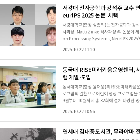
임과 전문성을 상징한다”며 “가톨릭관동대에
서강대 전자공학과 강석주 교수 연구
eurlPS 2025 논문’ 채택
서강대학교(총장 심종혁)는 전자공학과 강석
사과정, Matti Zinke 석사과정)의 논문이 세
on Processing Systems, NeurIPS
된 NeurIPS는 인공지능 및 머신러닝 분야
2025.10.22 11:20
회로, 오는 11월 30일부터 12월 7일까
다.이번에 채택된 논문 제목은 ‘QSCA: Quantizat
y for Monocular Depth Estimation’이
동국대 RISE미래키움운영센터, 
uantization 프레임워
램 개발·도입
동국대학교(총장 윤재웅)의 RISE미래키움운
로그램의 일환으로 어린이 명상 프로그램을 
9월부터 10월까지 총 32회에 걸쳐 다양한 명
정부 주도의 방과 후 돌봄 체계로, 정규 수
2025.10.22 10:56
중심 프로그램을 제공한다. 이번 명상 프로그
향상 등을 목표로 기획됐다.이번 명상 프로
연구소(소장 정도스님)가 공동 개발했으며, 
연세대 김대중도서관, 무라야마 전