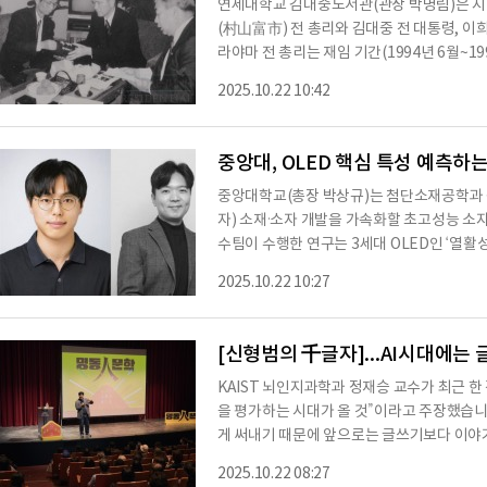
연세대학교 김대중도서관(관장 박명림)은 지난
(村山富市) 전 총리와 김대중 전 대통령, 이
라야마 전 총리는 재임 기간(1994년 6월~19
종전 50주년을 맞아 일본의 침략과 식민지배
2025.10.22 10:42
본 정치사에 큰 족적을 남긴 인물이다. 그는 
한일관계의 발전과 동북아 평화를 위한 김 전
공개된 사료에는 김대중 전 대통령과 이희호 
중앙대, OLED 핵심 특성 예측하는
중앙대학교(총장 박상규)는 첨단소재공학과 
자) 소재·소자 개발을 가속화할 초고성능 소자 
수팀이 수행한 연구는 3세대 OLED인 ‘열활성지연형
orescence, TADF)’ OLED 소자를 비
2025.10.22 10:27
(물리적 성질)을 실시간 예측하는 기술이다. 
성되어 최대 100%의 빛 변환 효율(여기자 수
폭)를 구현할 수 있어 차세대 발광 소재로 주목
[신형범의 千글자]...AI시대에는
도가
KAIST 뇌인지과학과 정재승 교수가 최근 한
을 평가하는 시대가 올 것”이라고 주장했습니다
게 써내기 때문에 앞으로는 글쓰기보다 이야
중요한 기준이 될 것”이라는 게 이유입니다.
2025.10.22 08:27
의 커뮤니케이션 방식과 내용, 환경이 바뀌었