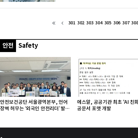
지능·빅데이터 ▲블록체인·핀테크 ▲미래자동
행되며, 각 분야 전문가들이 강사로 참여해 산
룬다.대학 관계자는 “학생들이 저학년 때부터
301
302
303
304
305
306
307
30
안전
Safety
안전보건공단 서울광역본부, 언어
에스알, 공공기관 최초 'AI 친
장벽 허무는 ‘외국인 안전리더’ 발대
공문서 포맷 개발
식 개최