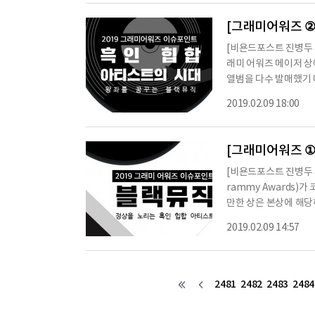
9위 그린 북10위 가버나
[그래미어워즈 ②
[비욘드포스트 진병두 
래미 어워즈 메이저 상
앨범을 다수 발매했기 
차일디쉬 감비노(Chil
2019.02.09 18:00
다. 이번에 무려 5개
쳐지고 있다.빌보드 핫 10
해의 노래' 수상 후보
[그래미어워즈 ①
[비욘드포스트 진병두 
rammy Awards)가 코 앞으로 다가왔다. 이번 시상식에서는 누가 빛을 발하게 될까?주목할
만한 상은 본상에 해당하
래를 부른 가수와 프로듀
2019.02.09 14:57
ear)’, 해당 노래의 작
가수·프로듀서·레코딩 엔지
뛰어난 신인 아티스트에게 
2481
2482
2483
2484