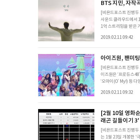
BTS 지민, 자작
[비욘드포스트 진병두 
사운드 클라우드에서 1
1억 스트리밍을 받은 기록이다. ‘약속’은 지민이 자전적 가사를 
과 지민 특유의 개성 있
2019.02.11 09:42
파했고, 이후 40여 일이 지난 
원이 아님에도 불구하고
적극적인 홍보 태세를 
아이즈원, 팬미팅
[비욘드포스트 진병두 
이즈원은 ‘프로듀스48’
‘오마이(O’ My!) 
해 운세를 점치고, 올
2019.02.11 09:32
본을 오가는 바쁜 스케
“올해는 더욱더 다채로
타임, 아이즈원 멤버 
[2월 10일 영화순
래곤 길들이기 3'
[비욘드포스트 진병두 
는 1월 23일 개봉한 