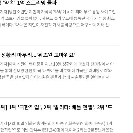
곡 '약속' 1억 스트리밍 돌파
기자]방탄소년단 지민의 자작곡 ‘약속’이 세계 최대 무료 음원 사이트인
억 스트리밍을 돌파했다. 사운드 클라우드에 등록된 국내 가수 중 최초
바탕으로 어쿠스틱 기타 선율
는 목소리가 더해진 곡이다. 음원 공개 하루 만에 850만 스트리밍을 돌
지금도 꾸준한 인기를 이어가고 있다. 주목할 점은 정식 유료 음
 해외 유명 매체들은 '약속'에 대한 자국의 인기를 앞다투어 보도하며
보였다. 전 세계 팬들도 천만 스트리밍을 돌파할
 성황리 마무리...'위즈원 고마워요'
기자]아이즈원이 팬미팅을 지난 10일 성황리에 마쳤다.팬미팅에서 아
을 통해 선보였던 단체 곡 ‘내꺼야’를 비롯해 데뷔곡인 ‘라비앙로즈’와
등 다양한 곡을 선보였다.아이즈원은 팬들과 함께 포춘쿠키를 열어보면서 새
해 소망 등을 이야기하는 시간도 가졌다. 아이즈원 멤버들은 “한국과 일
줄 속에 위즈원분들과 가깝게 만날 수 있는 시간이 생겨 너무 기쁘다”며
운 매력을 선보이고 싶다”고 전했다.그뿐만 아니라 키워드 토크, 포토
대결 게임 등을 진행하며 팬들을 향한 고마움과 각
위] 1위 '극한직업', 2위 '알리타: 배틀 엔젤', 3위 '드
기자]2월 10일 영화진흥위원회에 따른 영화순위(영화예매순위) 1위
'극한직업'으로 이날 관객수 657,240명이다.이어 2위는 2월 5일 개봉한