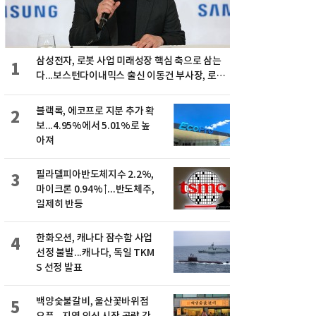
삼성전자, 로봇 사업 미래성장 핵심 축으로 삼는
1
다...보스턴다이내믹스 출신 이동건 부사장, 로보
틱스 전략팀장으로 선임
블랙록, 에코프로 지분 추가 확
2
보...4.95%에서 5.01%로 높
아져
필라델피아반도체지수 2.2%,
3
마이크론 0.94%↑...반도체주,
일제히 반등
한화오션, 캐나다 잠수함 사업
4
선정 불발...캐나다, 독일 TKM
S 선정 발표
백양숯불갈비, 울산꽃바위점
5