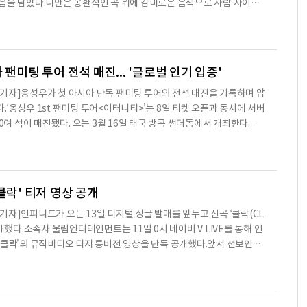
음을 담았다.니안은 몽환적인 곡 위에 감미로운 음색으로 사람 사이의
‘Moody Hip Hop’ 장르의 음악을 선보이고 있다. 또한 작업마다 감각
께 공개하며 대중에게 니안만의 감성을 제시하고 있다.니안은 루피와 영
로 참여하고 블루(BLOO)와 듀오 ‘Neonblue’로 활동하며 실력파
 이번 ‘Cartier’도 지속적으로 작업을 이어온 매킷레
 팬미팅 투어 전석 매진... '글로벌 인기 입증'
기자]옹성우가 첫 아시아 단독 팬미팅 투어의 전석 매진을 기록하며 압
‘옹성우 1st 팬미팅 투어<이터니티>’는 8일 티켓 오픈과 동시에 서버
00여 석이 매진됐다. 오는 3월 16일 태국 방콕 썬더돔에서 개최한다.또
는 트위터 월드 와이드 트렌드 1위에 올라 그의 뜨거운 인기를 실감케했
 팬들과의 소통을 위해 개인 SNS와 공식 팬카페를 오픈했다. 팬카페 가
넘었고, 옹성우는 영상을 통해 팬카페 개설에 대한 기쁨과 설렘을 표현했
방송 예정인 JTBC ‘열여덟의 순간’에서 주인공 최
클락' 티저 영상 공개
기자]인피니트가 오는 13일 디지털 싱글 발매를 앞두고 신곡 ‘클락(CL
공개했다.소속사 울림엔터테인먼트는 11일 0시 네이버 V LIVE를 통해 인
‘클락’의 뮤직비디오 티저 롱버전 영상을 단독 공개했다.앞서 선보인 숏
의 롱버전 티저에서는 더욱 다양한 뮤직비디오 속 장면들을 선보여 이목
상에는 수화기를 들고 있는 멤버들과 다이얼 전화기가 등장해 신비로운
다.특히 이번 영상을 통해 멤버들의 목소리가 담긴 ‘클락’ 음원 일부가
초만 공개됐음에도 강한 인상을 남기며 팬들의 기대감을