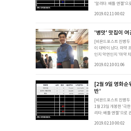
'알리타: 배틀 엔젤'으
3'으로 관객수 82,8
2019.02.11 00:02
들이기 34위 뺑반5위
인 서울8위 그린 북9위 
'병맛' 맛집이 여
[비욘드포스트 진병두 
이 대박이 났다. 마약
인지 악연인지 '마약 치킨'이란
잡는 건지 알 수 없는 
2019.02.10 01:06
다. ◇ 이병헌 감독, 
헌 감독식 '병맛 개그'
생 치호가 자신 있게 
[2월 9일 영화순위
반'
[비욘드포스트 진병두 
1월 23일 개봉한 '극한
리타: 배틀 엔젤'으로 관
02명이다.[영화 순위]
2019.02.10 00:02
위 극장판 헬로카봇: 