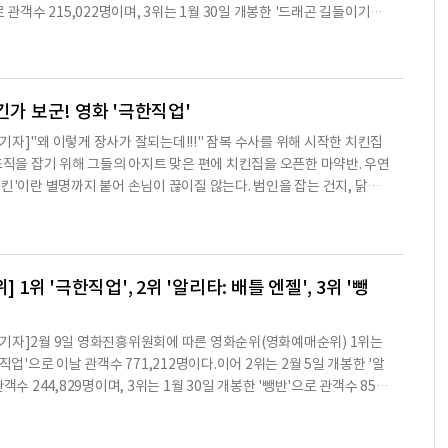
로 관객수 215,022명이며, 3위는 1월 30일 개봉한 '드래곤 길들이기
05명이다.[영화 순위] 1위 극한직업2위 알리타: 배틀 엔젤 3위 드래곤 길
 극장판 헬로카봇: 옴파로스 섬의 비밀6위 레고 무비27위 러브 유어셀프
말모이10위 가버나움진병두 기자 jbd@beyondpost.co.kr
긴가 보군! 영화 '극한직업'
기자]"왜 이렇게 장사가 잘되는데!!!" 잠복 수사를 위해 시작한 치킨집
 조직을 잡기 위해 그들의 아지트 맞은 편에 치킨집을 오픈한 마약반. 우연
 별명까지 붙어 손님이 끊이질 않는다. 범인을 잡는 건지, 닭을
‘극한직업’. 초반부터 ‘병맛’같은 설정이 천만 관객을 웃음으로 몰아넣었
'병맛' 코드 제대로 잡았다 진지함 속에서 툭툭 튀어나오는 찌질함이 이병
다. '스물'에서부터 이병헌 감독의 개그는 유명했다. 극 중 영화감독 지망
들려주는 시나리오 '꼬추 행성의 침공'은 제
] 1위 '극한직업', 2위 '알리타: 배틀 엔젤', 3위 '뺑
기자]2월 9일 영화진흥위원회에 따른 영화순위(영화예매순위) 1위는
직업'으로 이날 관객수 771,212명이다.이어 2위는 2월 5일 개봉한 '알
객수 244,829명이며, 3위는 1월 30일 개봉한 '뺑반'으로 관객수 85,7
 1위 극한직업2위 알리타: 배틀 엔젤 3위 뺑반4위 드래곤 길들이기 35
옴파로스 섬의 비밀6위 레고 무비27위 러브 유어셀프 인 서울8위 말모이