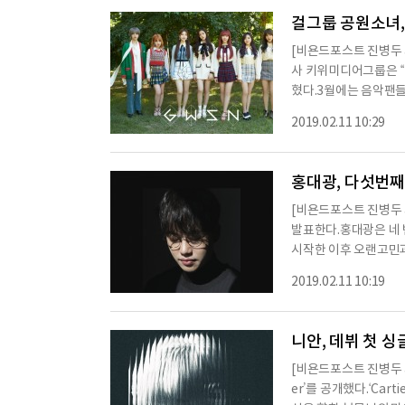
서 만나자고 말하며 한
걸그룹 공원소녀,
[비욘드포스트 진병두 
사 키위미디어그룹은 “
혔다.3월에는 음악팬들
공원소녀까지 아이돌 
2019.02.11 10:29
9월 첫 번째 앨범 ‘밤의
펼치며 대세 걸그룹으로
마무리한 후 팬들에게 
홍대광, 다섯번째 앨
[비욘드포스트 진병두 기
발표한다.홍대광은 네 번
시작한 이후 오랜고민과 다양한 경험을 담았
이는 고백송 ‘Calling
2019.02.11 10:19
힐링여행송 ‘바람과 언덕
했다’까지 총 여섯 곡이 
각종 음악사이트를 통해 
니안, 데뷔 첫 싱글
[비욘드포스트 진병두 기
er’를 공개했다.‘Car