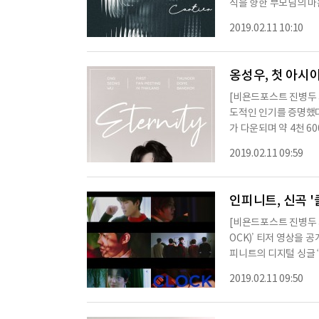
식을 향한 부모님의 마
관계를 솔직하게 풀어낸 
2019.02.11 10:10
적인 뮤직비디오도 함
웨스트의 음악에 피쳐링으
래퍼로서 입지를 다졌다.
옹성우, 첫 아시아
[비욘드포스트 진병두 
도적인 인기를 증명했다.
가 다운되며 약 4천 6
한 옹성우 팬미팅 투어
2019.02.11 09:59
다.최근 옹성우는 국내
입자 수는 7만 명을 
다.옹성우는 올 상반기 
인피니트, 신곡 '
[비욘드포스트 진병두 
OCK)’ 티저 영상을 
피니트의 디지털 싱글 
티저에 이어 1분 분량
2019.02.11 09:50
을 모았다. 공개된 영
분위기를 한껏 고조시켰
공개돼 화제다. 단 몇