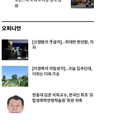
오픈...지역 외식 시장 공략 강
화
오피니언
[신형범의 千글자]...위대한 편안함, 의
자
[이경복의 아침생각]...오늘 입추인데,
더위는 더욱 기승
한동대 김준 석좌교수, 한국인 최초 ‘유
럽생화학연맹학술원’ 회원 위촉