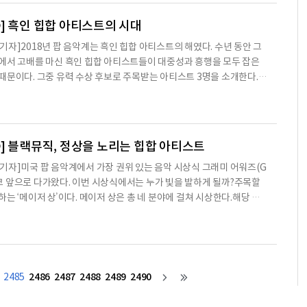
움진병두 기자 jbd@beyondpost.co.kr
] 흑인 힙합 아티스트의 시대
기자]2018년 팝 음악계는 흑인 힙합 아티스트의 해였다. 수년 동안 그
에서 고배를 마신 흑인 힙합 아티스트들이 대중성과 흥행을 모두 잡은
때문이다. 그중 유력 수상 후보로 주목받는 아티스트 3명을 소개한다.◇
dish Gambino)가수 · 배우 · 코미디언을 넘나드는 만능 엔터테인먼트
 부문의 수상 후보로 선정되며 그래미 어워즈의 주인공이 될 가능성이 점
0 차트에서 1위를 기록한 ‘This is America’가 '올해의 레코드’, ‘올
에 올랐다. 미국 사회 전반과 흑인 사회를 향한 메시지를
] 블랙뮤직, 정상을 노리는 힙합 아티스트
기자]미국 팝 음악계에서 가장 권위 있는 음악 시상식 그래미 어워즈(G
는 ‘메이저 상’이다. 메이저 상은 총 네 분야에 걸쳐 시상한다.해당 노
서·레코딩 엔지니어에게 수여하는 ’올해의 레코드(Record of the Y
사·작곡가에게 수여하는 ’올해의 노래(Song of the Year)’, 해당 앨범의
니어에게 수여하는 ’올해의 앨범(Album of the Year)’, 그해 가장
수여하는 ‘최고 신인 상(Best New Artist)’
2486
2487
2488
2489
2490
2485