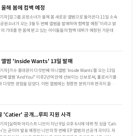
국어로 짧은 인사를 전한다. 어디서도 볼 수 없었던 킴 카다시안의
 올해 봄에 컴백 예정
기자]걸그룹 공원소녀가 올해 봄 새로운 앨범으로 돌아온다.11일 소속
공원소녀가 오는 3월 두 번째 앨범을 발매하며 컴백할 예정”이라고 밝
의 기대를 한 몸에 받고 있는 아이돌들의 컴백·데뷔가 예정된 가운데,
대란 합류를 알려 벌써 뜨거운 관심이 모아지고 있다.공원소녀는 지난해
 공원 part one’으로 데뷔했다. 타이틀곡 ‘퍼즐문’으로 활발한 활동을
 자리매김한 바 있다.소속사 관계자는 “공원소녀는 데뷔 앨범 활동을
더욱 업그레이드된 무대를 보여주기 위해 새 앨범 준
범 'Inside Wants' 13일 발매
자]가수 홍대광이 다섯번째 미니앨범 ‘Inside Wants’를 오는 13일
째 앨범 ‘And You?’ 이후2년여 만에 선보이는 신보로써, 홀로서기를
다. 이번 앨범에는 청량한 분위기와 편곡이 돋보
 U’를 비롯해 타이틀곡 ‘내가 나빠’, 애절한 가사가 담긴 ‘방황’과‘Rain’,
’, 실제로 결혼식 때 축가로 불러준 곡을 편곡한 ‘친구가 축가를 부탁
수록됐다. 홍대광의 새 앨범 ‘Inside Wants’를오는 13일 오후 6시에
공개한다.진병두 기자 jbd@beyondpost
 'Catier' 공개...루피 지원 사격
자]실력파 아티스트 니안이 지난 9일 오후 6시에 데뷔 첫 싱글 ‘Cati
tier’는 곧이어 발표 예정인 니안의 첫 번째 EP 앨범의 선공개 곡이다. 자