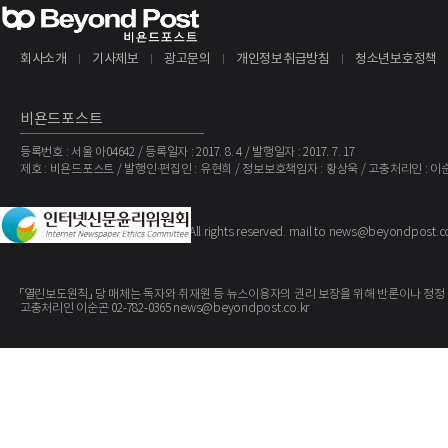
회사소개
기사제보
광고문의
개인정보취급방침
청소년보호정책
비욘드포스트
등록번호 : 서울 아04642 / 등록일자 : 2017. 8. 4 / 발행일자 : 2017. 7. 17
제호 : 비욘드포스트 / 발행인·편집인 : 유현희 / 정보보호책임자 : 황상욱 / 고충처리인 : 이
The BeyondPost
Copyright ©
. All rights reserved. mail to news@beyondpost.c
「열린보도원칙」 당 매체는 독자와 취재원 등 뉴스이용자의 권리 보장을 위해 반론이나 정정
고충처리인 이순곤 02-782-0365 news@beyondpost.co.kr