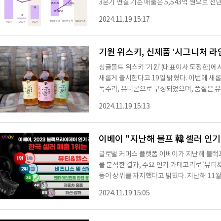
3분기 연결 기준 매출은 5,543억 원으로 전년
으로, 전년 동기 대비 363억 원 감소했으며, 
2024.11.19 15:17
컬리는 이 같은 성과가 회원제 서비스 ‘컬리멤
등 주요 전략 덕분이라고 분석했다. 특히 멤
충성도를 보였으며, 구매전환율과 객단가가 비
기원 위스키, 신제품 ‘시그니처 라인
싱글몰트 위스키 ‘기원’(대표이사 도정한)에
새롭게 출시한다고 19일 밝혔다. 이번에 새롭게 출시하는 기원 시그니처 라인 3종은 호랑이,
독수리, 유니콘으로 구성되었으며, 품질은 
온오프라인 유통 매장에서 언제 어디서나 계속 만나
2024.11.19 15:13
의 한국적인 색상을 사용해 디자인 차별성을 둔 
ruity), 독수리(Boldness), 유니콘(Smo
성이 다양한 소비자들의 취향에 따라 오늘부
이베이 "지난해 블프 韓 셀러 인기 
글로벌 커머스 플랫폼 이베이가 지난해 블랙
를 분석한 결과, 주요 인기 카테고리로 ‘뷰티&헬
등이 상위를 차지했다고 밝혔다. 지난해 11월
자의 주요 판매 품목 중 ‘뷰티&헬스’가 1위
2024.11.19 15:05
는 2023년 2분기 신규 셀러 매출에서도 
쇼핑 시즌에도 강세를 이어갈 것으로 전망된다.
이 포함된 ‘비즈니스 및 산업’이 차지했다. 