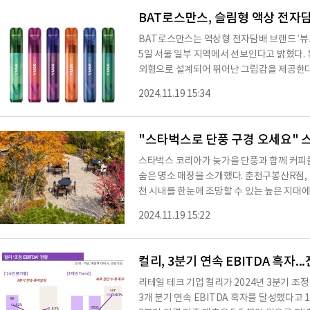
함을 해결하는 데 초점을 맞췄다. 아동은 앱
BAT로스만스, 슬림형 액상 전자담배
BAT로스만스는 액상형 전자담배 브랜드 ‘뷰즈(V
5일 서울 일부 지역에서 선보인다고 밝혔다. 뷰즈 고 슬림은 연초 사용자들이 익숙한 슬림한
외형으로 설계되어 뛰어난 그립감을 제공한다. 액
새로운 라인업으로 출시되는 6가지 맛(쿨 프레
2024.11.19 15:34
에서 달콤한 조합까지 다양한 취향을 만족시
맛을 원하는 소비자들이 버튼을 눌러 즉각적인 
수 있는 기능을 제공해 안전성을 높였으며, 
"스타벅스로 단풍 구경 오세요" 
스타벅스 코리아가 늦가을 단풍과 함께 커피를 
숨은 명소 매장을 소개했다. 춘천구봉산R점, 단풍과 호수의 파노라마 뷰춘천구봉산R점은 춘
천 시내를 한눈에 조망할 수 있는 높은 지대
장 전면에 설치된 통창과 루프탑, 테라스에서 
2024.11.19 15:22
한국관광공사와 스타벅스가 선정한 ‘스타벅스 1
목원점, 자연과 가까운 가을 산책경기도 포천
수목원점’이 있다. 매장 입구의 갈대 정원과 
컬리, 3분기 연속 EBITDA 흑자..
리테일 테크 기업 컬리가 2024년 3분기 조정
3개 분기 연속 EBITDA 흑자를 달성했다고