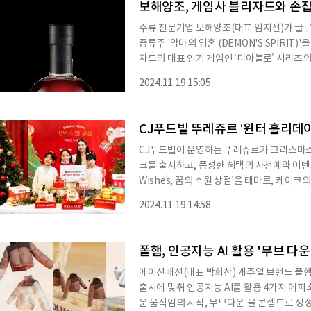
보해양조, 게임사 블리자드와 손잡고
주류 전문기업 보해양조(대표 임지선)가 글
증류주 '악마의 영혼 (DEMON'S SPIRIT)
자드의 대표 인기 게임인 ‘디아블로’ 시리즈
블로는 디아블로 I이 출시된 지 28년이 지난
2024.11.19 15:05
세계 수천만 명의 팬을 보유하고 있다. 특히 
은 사랑을 받고 있는 디아블로 II: 레저렉션
게임 세계관을 술에 담아내는 이번 협업은 
CJ푸드빌 뚜레쥬르 ‘
CJ푸드빌이 운영하는 뚜레쥬르가 크리스마스 시즌을 맞아 달콤한 홀리데이 무드를 담은 케이
크를 출시하고, 풍성한 혜택의 사전예약 이벤트를 마련했다고 
Wishes, 꿈의 소원 상점’을 테마로, 케
현실이 된다는 크리스마스의 설렘을 담은 시
2024.11.19 14:58
드를 선사한다는 계획이다. 먼저 ‘샤이닝 화이트초코’는 눈이 내린 비주얼의 초코 케이크 위에
크림 요정의 마법으로 빛나는 트리를 표현한 
오너먼트나 사진, 명함 등을 끼우는 클립으로
폴햄, 인공지능 AI 활용 '무브 다
에이션패션(대표 박희찬) 캐주얼 브랜드 폴햄(
출시에 맞춰 인공지능 AI를 활용 4가지 에피
운 움직임의 시작, 무브다운'을 콘셉트로 생성