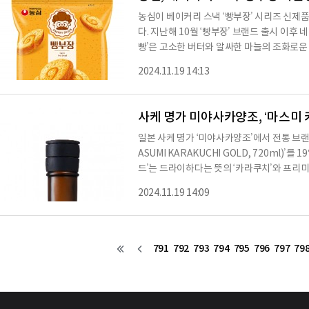
농심이 베이커리 스낵 ‘빵부장’ 시리즈 신제품
다. 지난해 10월 ‘빵부장’ 브랜드 출시 이후 네 번째 선보
빵’은 고소한 버터와 알싸한 마늘의 조화로운
파슬리 가루를 뿌려 실제 마늘빵과 같은 비주얼을 완성했다. 농심 관계
2024.11.19 14:13
많은 소비자들이 마늘빵 출시를 요청했다”며
한 ‘마늘빵’을 남녀노소 누구나 맛있게 즐겨 보길 바란다”고 말
는 베이커리의 부드러운 식감과 고급스러운 
사케 명가 미야사카양조, ‘마스미 
일본 사케 명가 ‘미야사카양조’에서 전통 브
ASUMI KARAKUCHI GOLD, 720ml)’
드’는 드라이하다는 뜻의 ‘카라쿠치’와 프리
사용한 마스미만의 프리미엄 카라쿠치 사케이
2024.11.19 14:09
양조용 쌀품종인 미야마니시키(美山錦)를 미
계 자사 효모를 사용해 빚어냈다. ‘마스미 카라쿠치 골드’는 미야사카양조에서 증류한 소주를
소량 첨가해 완성한 독특한 감칠맛과 드라이함
791
792
793
794
795
796
797
79