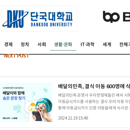
경제
정치
사회
생활·문화
IT·과학
세계
전체
NEXT POST
배달의민족, 결식 아동 600명에 
배달의민족 운영사 우아한형제들은 예비 사회
아동급식카드를 사용하는 결식 우려 아동 지원
통해 아동급식카드 인증 아동들에게 식사권 
벤트를 시작했다. 매일 퀴즈를 풀고 참여하는 
2024.11.19 15:40
카드를 제공한다. 해당 카드는 나비얌 앱 내
과 식사지원 가게를 연결하는 앱 서비스로, 