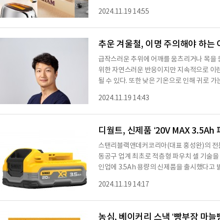
피소드로 제작되었다.첫 번째 에피소드는 '다
2024.11.19 14:55
터기에 들어가고, 열을 통해 구워져 옆 레버
80:20 비율인 무브다운의 뛰어난 보온력을
다.두 번째 에피소드는 무브다운 팩토리를 배경
추운 겨울철, 이명 주의해야 하는
급작스러운 추위에 어깨를 움츠리거나 목을 
위한 자연스러운 반응이지만 지속적으로 이런
될 수 있다. 또한 낮은 기온으로 인해 귀로 
어질 수 있어 주의가 필요하다.이명이란 외
2024.11.19 14:43
머릿속에서 소리가 들리는 현상이다. 예를 들어
은 듣지 못하는 것이다. 이외에도 두통이나 
명이 일시적으로 짧게 발생할 경우 가볍게 넘
디월트, 신제품 ‘20V MAX 3.5
스탠리블랙앤데커코리아(대표 홍성완)의 전문
동공구 업계 최초로 적층형 파우치 셀 기술을
인업에 3.5Ah 용량의 신제품을 출시했다고 밝혔다. 디월트는 ‘20V MAX 3.5Ah
이온 배터리(DCBP320)’를 출시해 파워스
2024.11.19 14:17
업자는 다양한 작업 조건과 현장 수요에 맞게 
히, ‘20V MAX’ 전동공구 전 라인업 및 
사용할 수 있다. ‘20V MAX 3.5A
농심, 베이커리 스낵 ‘빵부장 마늘