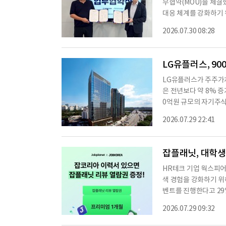
무협약(MOU)을 체결
대응 체계를 강화하기 
통해 악성문자 관련 정
2026.07.30 08:28
신사업법 개정으로 문
른 것이다. 개정안은 
차단하는 체계를 요구하
LG유플러스, 9
LG유플러스가 주주가치
은 전년보다 약 8% 증
0억원 규모의 자기주식
해 주주가치 제고에 활
2026.07.29 22:41
발표한 기업가치 제고 계
장기 재무 목표와 주주
을 지속적으로 추진하고
잡플래닛, 대학생
모의
HR테크 기업 웍스피어
색 경험을 강화하기 위
벤트를 진행한다고 29
터를 분석한 결과, 지
2026.07.29 09:32
평균 62.2%로 나타
이뤄졌으며, 대기업과 