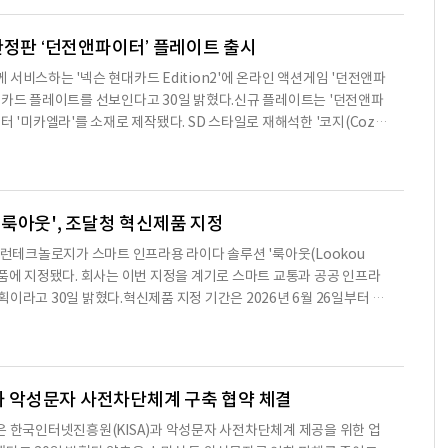
다.프로그램은 올여름 연구자 1만명을 대상으로 시작해 2027년까지 지
으로 확대할 예정이다.고난도 과학·수학 문제 해결을 위한 GPT-5.6 So
한정판 ‘던전앤파이터’ 플레이트 출시
서비스하는 '넥슨 현대카드 Edition2'에 온라인 액션게임 '던전앤파
 카드 플레이트를 선보인다고 30일 밝혔다.신규 플레이트는 '던전앤파
터 '미카엘라'를 소재로 제작됐다. SD 스타일로 재해석한 '코지(Coz
 효과를 적용한 '퓨리(Fury)' 등 두 가지 디자인으로 구성됐으며, 발급
9월 17일까지다.넥슨은 플레이트 출시를 기념해 '넥슨 현대카드 Editio
용자를 대상으로 이벤트도 마련했다. 기존 프로모션에 참여한 이력이 없는
 카드로 누적 5만 원 이상 결제하면 5만 '넥슨 현대카드 포인트2'를
룩아웃', 조달청 혁신제품 지정
 뷰런테크놀로지가 스마트 인프라용 라이다 솔루션 '룩아웃(Lookou
제품에 지정됐다. 회사는 이번 지정을 계기로 스마트 교통과 공공 인프라
이라고 30일 밝혔다.혁신제품 지정 기간은 2026년 6월 26일부터 20
. 해당 제품은 혁신제품 심사 당시 '뷰투(VueTwo)'라는 이름으로 신청
브랜드 개편을 거쳐 '룩아웃'으로 제품명을 변경했다.룩아웃은 라이다가
클라우드 데이터를 실시간으로 분석해 보행자와 차량, 이륜차 등 다양한
 AI 소프트웨어다. 객체의 위치와 속도, 이동 방향, 이동 궤적, 체
A와 악성문자 사전차단체계 구축 협약 체결
은 한국인터넷진흥원(KISA)과 악성문자 사전차단체계 제공을 위한 업