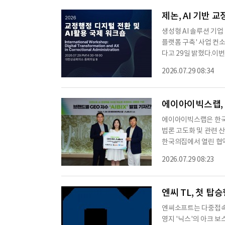
설명했다.잡플래닛은 이
제논, AI 기반 
생성형 AI 솔루션 기업
플랫폼 구축' 사업 컨소
다고 29일 밝혔다.이
기반 엔드프로덕트 상용
2026.07.29 08:34
내외 교정행정 분야의 
투라인클라우드, AT
축적된 데이터를 AI로
에이아이빅스랩, A
에이아이빅스랩은 한국빅
법론 고도화 및 관련 산
한국의집에서 열린 협
손은경 플립비 대표 등이 
2026.07.29 08:23
x)'의 측정 체계를 
에 따라 한국빅데이터학
수집과 분석 체계 고도
엔씨 TL, 첫 탑
엔씨소프트는 다중접속역할
영지 '닉스'의 아크 보