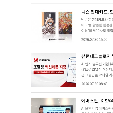
를 활용할 수 있게 된
원 규모를 최대 10만명
넥슨 현대카드, 
l
넥슨은 현대카드와 함께 
이터'를 활용한 한정판
이터'의 제10사도 캐릭
y)'와 원화에 홀로그램
2026.07.30 15:00
기간은 7월 30일부터 
n2'의 '넥슨팩' 이
이용자가 9월 17일까지
뷰런테크놀로지 '
AI 인지 솔루션 기업
t)'으로 조달청 혁신
분야 공급을 확대할 계획
29년 6월 25일까지다
2026.07.30 08:43
했으며, 올해 상반기 
수집한 3차원 포인트 
객체를 인식하고 분류하는
에버스핀, KIS
AI 보안기업 에버스핀