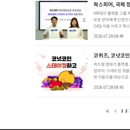
는 애창곡 목록을 관리
웍스피어, 국제 
HR테크 플랫폼 그룹 웍
보호 관리체계 인증인 I
24일 서울 서초구 웍
O)와 김회진 한국뷰로베
2026.07.28 08:49
표준화기구(ISO)와 
다. 정보의 기밀성과 
다. ISO/IEC 277
코퀴즈, 코넛코인
기준
퀴즈형 앱테크 플랫폼 
일까지 '스테이킹 위클
한 이용자를 대상으로 진
할 수 있으며, 매주 
2026.07.28 08:43
를 받을 수 있다. 행
7일 기준 스테이킹된 코
이상이 예치돼 가장 
1
2