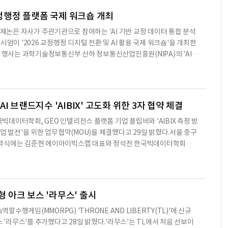
러한 이용 행태를 반영해 기업 리뷰 확인 후 채용공고를 살펴볼
교정행정 플랫폼 국제 워크숍 개최
 제논은 자사가 주관기관으로 참여하는 'AI 기반 교정 데이터 통합 분석
시엄이 '2026 교정행정 디지털 전환 및 AI 활용 국제 워크숍'을 개최한
번 행사는 과학기술정보통신부 산하 정보통신산업진흥원(NIPA)의 'AI
화 지원사업'의 일환으로 추진되는 프로젝트의 방향을 공유하고, 국
AI 활용 사례를 논의하기 위해 마련됐다. 컨소시엄에는 제논을 비롯해
E정보, 표창원범죄과학연구소가 참여하고 있다.사업은 전국 교정기관에
 통합·분석해 의사결정을 지원하는 플랫폼 구축을 목표로 한다. 플
I 브랜드지수 'AIBIX' 고도화 위한 3자 협약 체결
데이터학회, GEO 인텔리전스 플랫폼 기업 플립비와 'AIBIX 측정 방
업 발전'을 위한 업무협약(MOU)을 체결했다고 29일 밝혔다.서울 중구
약식에는 김준현 에이아이빅스랩 대표와 정석찬 한국빅데이터학회장,
참석했다. 세 기관은 AI 브랜드 경쟁력 지수 'AIBIX(AI Brand Inde
공동으로 검증하고 데이터 분석 역량을 강화하는 데 협력하기로 했다.협약
회는 AIBIX 측정 방법론에 대한 학술적 검증을 맡고, 플립비는 데이터
화를 지원한다. 에이아이빅스랩은 이를 바탕으로 브랜드 지표의 신
승형 아크 보스 '라무스' 출시
수행게임(MMORPG) 'THRONE AND LIBERTY(TL)'에 신규
스 '라무스'를 추가했다고 28일 밝혔다.'라무스'는 TL에서 처음 선보이