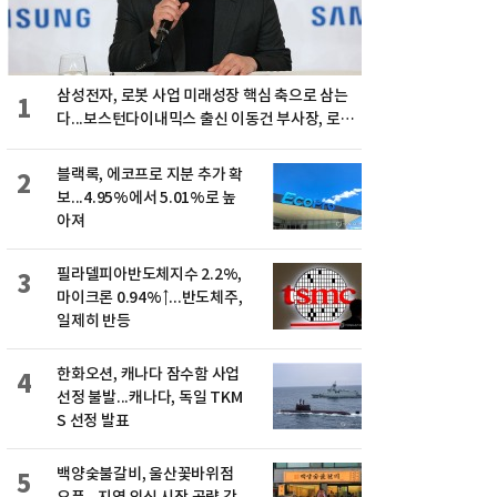
삼성전자, 로봇 사업 미래성장 핵심 축으로 삼는
1
다...보스턴다이내믹스 출신 이동건 부사장, 로보
틱스 전략팀장으로 선임
블랙록, 에코프로 지분 추가 확
2
보...4.95%에서 5.01%로 높
아져
필라델피아반도체지수 2.2%,
3
마이크론 0.94%↑...반도체주,
일제히 반등
한화오션, 캐나다 잠수함 사업
4
선정 불발...캐나다, 독일 TKM
S 선정 발표
백양숯불갈비, 울산꽃바위점
5