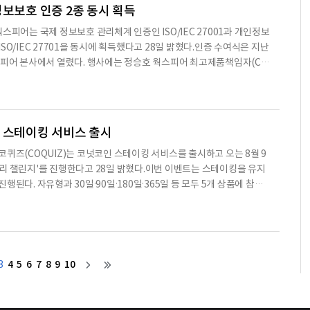
하고 취향에 맞는 노래를 추천받을 수 있다. 앱을 통해 선곡과 예약,
정보보호 인증 2종 동시 획득
스피어는 국제 정보보호 관리체계 인증인 ISO/IEC 27001과 개인정보
SO/IEC 27701을 동시에 획득했다고 28일 밝혔다.인증 수여식은 지난
스피어 본사에서 열렸다. 행사에는 정승호 웍스피어 최고제품책임자(CP
리타스 대표를 비롯한 관계자들이 참석했다.ISO/IEC 27001은 국제
국제전기기술위원회(IEC)가 공동 제정한 정보보호 관리체계 국제 표준이
무결성, 가용성을 중심으로 조직의 보안 관리체계와 운영 수준을 평가한
01은 개인정보 수집과 이용, 보관, 공유, 파기 등 개인정보 관리체계를 국제
 스테이킹 서비스 출시
코퀴즈(COQUIZ)는 코넛코인 스테이킹 서비스를 출시하고 오는 8월 9
리 챌린지'를 진행한다고 28일 밝혔다.이번 이벤트는 스테이킹을 유지
행된다. 자유형과 30일·90일·180일·365일 등 모두 5개 상품에 참여
일요일 오후 6시 기준으로 스테이킹을 유지하면 상품별 미스터리상자 1개
사 기간에는 최대 25개의 미스터리상자를 지급한다.코퀴즈에 따르면 7월 2
넛코인은 400만 개를 넘어섰다. 이 가운데 365일 상품에는 250만 개
큰 비중을 차지했다.코넛코인 스테이킹은 이용자가 보유한 코인을
4
5
6
7
8
9
10
3