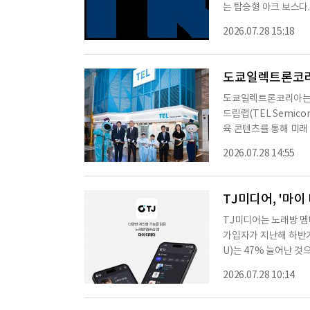
는 탑승형 아크 보스다.
구성됐다. 이용자는 이
2026.07.28 15:18
계에서는 라무스가 아
레스 공격 등을 사용한
있다. 이후 아티라트가
도쿄일렉트론코리아
도쿄일렉트론코리아는 키
드림랩(TEL Semico
육 콘텐츠를 통해 미래
록 프로그램을 마련했
2026.07.28 14:55
식 키자니아 코리아 대
연구소를 모티브로 조
장하는 과정을 체험하며
TJ미디어, '마이
뤄
TJ미디어는 노래방 멤버
가입자가 지난해 하반기
U)는 47% 늘어난 
을 지속적으로 이용하는
2026.07.28 10:14
리 준비하거나 이용 
다는 설명이다.'마이 