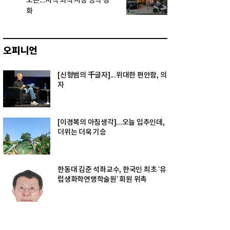
오픈...지역 외식 시장 공략 강
화
오피니언
[신형범의 千글자]...위대한 편안함, 의
자
[이경복의 아침생각]...오늘 입추인데,
더위는 더욱 기승
한동대 김준 석좌교수, 한국인 최초 ‘유
럽생화학연맹학술원’ 회원 위촉