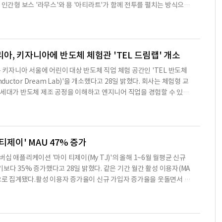
 인간형 보스 '라무스'와 용 '아티라트'가 함께 전투를 펼치는 방식으로
날부터 해당 콘텐츠에 참여할 수 있다.전투는 두 단계로 진행된다. 1단
티라트에 탑승한 상태에서 공격을 이어가며, 아티라트는 공중 비행과 브
다. 이용자는 전용 탑승 무기인 '용격창'을 활용해 아티라트를 공략할 수
 쓰러지면 라무스가 단독으로 전투를 이어가는 2단계가 시작된다.인간
, 키자니아에 반도체 체험관 'TEL 드림랩' 개소
자니아 서울에 어린이 대상 반도체 직업 체험 공간인 'TEL 반도체
nductor Dream Lab)'을 개소했다고 28일 밝혔다. 회사는 체험형 교
 세대가 반도체 제조 공정을 이해하고 엔지니어 직업을 경험할 수 있도
다.이날 열린 개소식에는 노태우 도쿄일렉트론코리아 대표이사와 안준
표이사, 키자니아 의회 의원 등이 참석했다. TEL 드림랩은 실제 반도체
성됐다. 참가 어린이는 방진복을 착용하고 에어샤워를 거쳐 클린룸에 입
 반도체 엔지니어 역할을 수행한다.체험 프로그램은 6명이 한 조를 이
 티제이' MAU 47% 증가
십 애플리케이션 '마이 티제이(My TJ)'의 올해 1~6월 월평균 신규
보다 35% 증가했다고 28일 밝혔다. 같은 기간 월간 활성 이용자(MA
것으로 집계됐다.활성 이용자 증가율이 신규 가입자 증가율을 웃돌면서 앱
 고객이 늘어난 것으로 회사는 분석했다. 노래방 방문 전 애창곡을 미
기록을 관리하는 소비자가 증가하면서 개인화 기능 활용도도 함께 높아졌
티제이'는 TJ미디어 노래방 반주기와 연동되는 멤버십 서비스다. 이용자