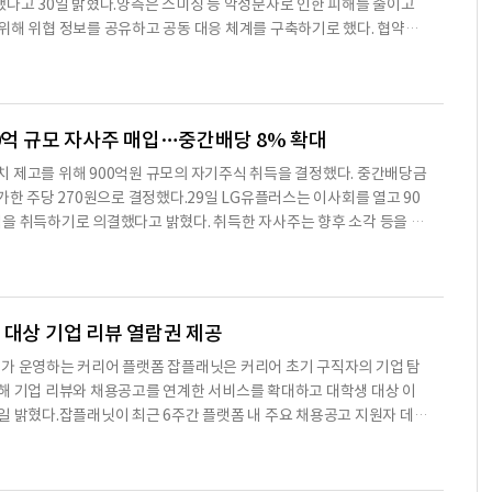
했다고 30일 밝혔다.양측은 스미싱 등 악성문자로 인한 피해를 줄이고
위해 위협 정보를 공유하고 공동 대응 체계를 구축하기로 했다. 협약을
보 공유와 대응 프로세스 마련을 추진할 계획이다.이번 협력은 전기통
자중계사와 재판매사의 악성문자 사전차단체계 구축이 의무화된 데 따
악성 URL과 개인정보 탈취를 유도하는 문구를 발송 이전 단계에서 탐지·
고 있다.에버스핀은 이에 대응해 AI 기반 '문자백신' 솔루션을 제공
00억 규모 자사주 매입…중간배당 8% 확대
 제고를 위해 900억원 규모의 자기주식 취득을 결정했다. 중간배당금
가한 주당 270원으로 결정했다.29일 LG유플러스는 이사회를 열고 90
을 취득하기로 의결했다고 밝혔다. 취득한 자사주는 향후 소각 등을 통
용할 계획이다.이번 자사주 매입은 LG유플러스가 지난 2024년 11월
획인 '밸류업 플랜(Value-up Plan)'의 일환이다. LG유플러스는 중
환원 정책을 담은 밸류업 플랜을 공시한 이후, 자사주 매입과 소각 정책
 있다.앞서 LG유플러스는 지난해 8월 장부금액 기준 약 1000억원 규
 대상 기업 리뷰 열람권 제공
가 운영하는 커리어 플랫폼 잡플래닛은 커리어 초기 구직자의 기업 탐
해 기업 리뷰와 채용공고를 연계한 서비스를 확대하고 대학생 대상 이
일 밝혔다.잡플래닛이 최근 6주간 플랫폼 내 주요 채용공고 지원자 데이
원자 가운데 대학생과 경력 3년 이하 저연차 구직자가 차지하는 비중은
났다. 해당 분석은 지원자가 가장 많았던 상위 20개 채용공고를 대상으로
금융, IT, 바이오 등 다양한 산업에서 비슷한 흐름이 확인됐다고 회사는