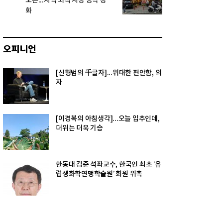
오픈...지역 외식 시장 공략 강
화
오피니언
[신형범의 千글자]...위대한 편안함, 의
자
[이경복의 아침생각]...오늘 입추인데,
더위는 더욱 기승
한동대 김준 석좌교수, 한국인 최초 ‘유
럽생화학연맹학술원’ 회원 위촉