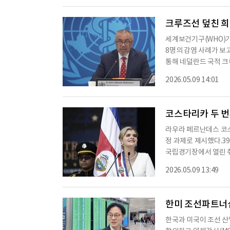
등에서 개최됐으며 미
농림축산식품부, 해양수
크루즈선 덮친 희귀
세계보건기구(WHO)
8명의 감염 사례가 보
통해 네덜란드 국적 크
밝혔다. 감염 사례 8
2026.05.09 14:01
스호는 아르헨티나에서
다. WHO는 지난 2일
를 가동했다.이번 감염
코스타리카 두 번
라우라 페르난데스 코
정 과제로 제시했다.3
국립경기장에서 열린 
리카에서 여성 대통령이
2026.05.09 13:49
페르난데스 대통령은 취
없다”며 조직범죄에 대
도소를 조기 완공하겠다
한미 조선파트너십
한국과 미국이 조선 산업