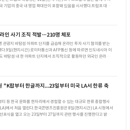
국 기업의 중국 내 영업 확대안이 포함돼 있음을 시사했다.트럼프 대통
경영자들을 열거하며 "시진핑 중국 국가주석에게 중국을 개방해달라고
다.그는 "그래야 뛰어난 이들이 자신들의 마법을 발휘해 중국을 훨씬
올릴 수 있다"며 "몇시간 뒤 우리가 만나게 될 것인데 그때 내가 가장 먼
 이것"이라고 덧붙였다.블룸버그통신은 이번 정상회담에서 이란 이
라인 사기 조직 적발…210명 체포
 관광지 바탐섬 아파트 단지를 급습해 온라인 투자 사기 혐의를 받는
했다.9일(현지시간) 로이터통신과 AFP통신 등에 따르면 인도네시아 이
도 바탐섬 내 한 아파트 단지에서 조직적으로 활동하던 외국인 온라인
포된 인원은 베트남인 125명과 중국인 84명, 미얀마인 1명이다. 이
자로 입국한 뒤 현지에서 불법 온라인 사기 활동을 벌인 혐의를 받고
 소셜미디어(SNS)를 이용해 유럽과 베트남 지역 피해자들에게 접근
미끼로 금전을 가로챈 것으로 보고 있다.인도네시아 이민국은 지난달 중
"K팝부터 한글까지...23일부터 미국 LA서 한류 축
 뷰티 등 한국 문화를 한자리에서 경험할 수 있는 대규모 한류 종합행사
LA)에서 처음 열린다.한국콘텐츠진흥원은 8일(현지시간) LA 시청에서
SA’ 선포식을 열고 오는 23일부터 27일까지 관련 행사를 진행한다고 밝혔
텐츠와 농수산식품, 화장품 등 연관 산업의 해외 진출을 지원하는 행사다.
으로 태국과 프랑스, 인도네시아, 캐나다, 스페인, 아랍에미리트(UAE)