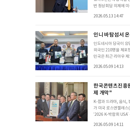
번 정상회담 의제에 미
령은 동행하는 기업 
2026.05.13 14:47
요구할 것"이라고 말했
더 높은 수준으로 끌어
저 요청할 사항은 바로
인니 바탐섬서 온
인도네시아 당국이 유명
외국인 210명을 체포
민국은 최근 리아우 제
사기 조직을 적발했다.체
2026.05.09 14:13
들은 관광비자나 방문비
있다.수사당국은 이들이
한 뒤 고수익 투자를 
한국콘텐츠진흥원 
제 개막"
K-팝과 드라마, 음식,
가 미국 로스앤젤레스(
‘2026 K-박람회 U
다.K-박람회는 K-콘
2026.05.09 14:11
2022년 베트남을 시작