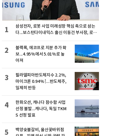
삼성전자, 로봇 사업 미래성장 핵심 축으로 삼는
1
다...보스턴다이내믹스 출신 이동건 부사장, 로보
틱스 전략팀장으로 선임
블랙록, 에코프로 지분 추가 확
2
보...4.95%에서 5.01%로 높
아져
필라델피아반도체지수 2.2%,
3
마이크론 0.94%↑...반도체주,
일제히 반등
한화오션, 캐나다 잠수함 사업
4
선정 불발...캐나다, 독일 TKM
S 선정 발표
백양숯불갈비, 울산꽃바위점
5