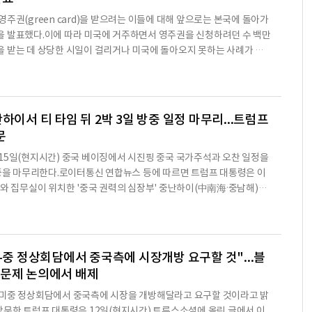
주권(green card)을 받으려는 이들에 대해 앞으로는 본국에 돌아가
을 발표했다.이에 따라 미국에 거주하면서 영주권을 신청하려던 수 백만
 받는 데 상당한 시일이 걸리거나 미국에 돌아오지 못하는 사례가 발
 예상된다.22일 워싱턴포스트(WP) 월스트리트저널(WSJ) 등 미 언론
미 국토안보부는 외국인이 미국 영주권을 신청할 때 미국 밖에서 하도
다.미국에서 신청할 경우는 '특별한 사정'이 있다는 것을 입증해야 가능
비자 등을 받아 단기간 미국에 체류하다가 미국 시민권자와의 결혼이
하이서 티 타임 뒤 2박 3일 방중 일정 마무리...트럼프
문
15일(현지시간) 중국 베이징에서 시진핑 중국 국가주석과 오찬 일정을
방중을 마무리한다.로이터통신 연합뉴스 등에 따르면 트럼프 대통령은 이
저와 집무실이 위치한 '중국 권력의 심장부' 중난하이(中南海·중남해)에
 가질 예정이다.이어 오찬 회의도 예정돼 있다.중난하이는 자금성 서쪽
원으로 현재는 시 주석 집무실과 관저를 비롯해 중국공산당 중앙위원회
이 밀집한 곳이다.트럼프 대통령과 시진핑 주석은 전날 베이징에서 정
계와 대만 문제, 글로벌 현안 등을 논의했다.국제 경제와 안보
미-중 정상회담에서 중국측에 시장개방 요구할 것"...블
란문제 논의에서 배제
 미중 정상회담에서 중국측에 시장을 개방해달라고 요구할 것이라고 밝
방문한 트럼프 대통령은 12일(현지시간) 트루스소셜에 올린 글에서 이