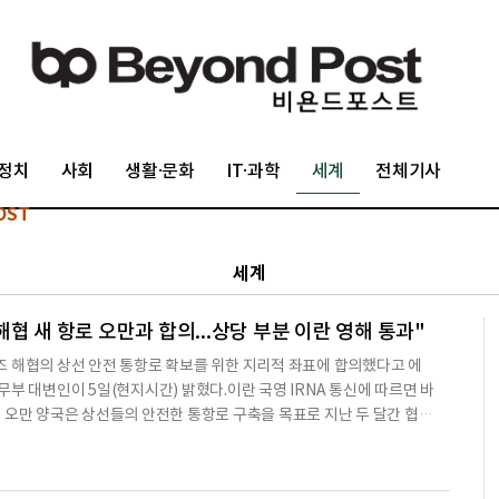
정치
사회
생활·문화
IT·과학
세계
전체기사
OST
세계
협 새 항로 오만과 합의...상당 부분 이란 영해 통과"
 해협의 상선 안전 통항로 확보를 위한 지리적 좌표에 합의했다고 에
무부 대변인이 5일(현지시간) 밝혔다.이란 국영 IRNA 통신에 따르면 바
 오만 양국은 상선들의 안전한 통항로 구축을 목표로 지난 두 달간 협상
란 관계 당국은 이와 관련해 기술, 법률, 안보, 환경 등 다양한 측면을 심
밝혔다.바가이 대변인은 이어 "제안된 항로의 지리적 좌표에 대한 합의
 고려 사항과 합의점을 담은 양국 간 공동 성명이 현재 검토 및 마무리 단