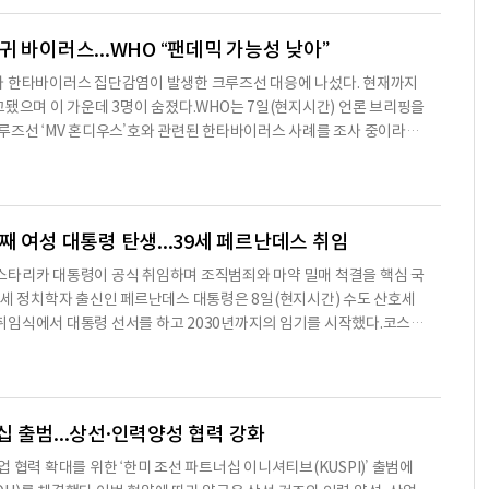
국에서 열리는 것은 이번이 처음이다.이번 행사에는 문화체육관광부와
산부, 보건복지부, 중소벤처기업부 등 5개 부처와 6개 기관이 참
 바이러스...WHO “팬데믹 가능성 낮아”
가 한타바이러스 집단감염이 발생한 크루즈선 대응에 나섰다. 현재까지
고됐으며 이 가운데 3명이 숨졌다.WHO는 7일(현지시간) 언론 브리핑을
루즈선 ‘MV 혼디우스’호와 관련된 한타바이러스 사례를 조사 중이라고
명 가운데 5명은 확진 판정을 받았고 3명은 의심 환자로 분류됐다.혼디우
 출항해 대서양을 거쳐 카보베르데로 이동하던 중 집단감염이 확인됐
 영국 정부로부터 국제보건규정(IHR)에 따른 공식 통보를 받고 대응 체계
의 원인 바이러스는 ‘안데스 바이러스’로 파악됐다. 안데스 바이
째 여성 대통령 탄생...39세 페르난데스 취임
스타리카 대통령이 공식 취임하며 조직범죄와 마약 밀매 척결을 핵심 국
9세 정치학자 출신인 페르난데스 대통령은 8일(현지시간) 수도 산호세
취임식에서 대통령 선서를 하고 2030년까지의 임기를 시작했다.코스타
 탄생한 것은 2010년 취임한 라우라 친치야 전 대통령 이후 두 번째다.
임사에서 “마약 밀매가 국가 시스템의 틈을 파고드는 것을 용납할 수
한 강경 대응 방침을 밝혔다.특히 알라후엘라 지역에 건설 중인 대형 교
고 강조했다. 해당 교도소는 중남미 최대 규모로 알려진 엘
 출범...상선·인력양성 협력 강화
 협력 확대를 위한 ‘한미 조선 파트너십 이니셔티브(KUSPI)’ 출범에