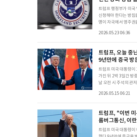
트럼프 행정부가 미국 영
신청해야 한다는 방침
명이 자국에서 영주권을
생할 수 있어 큰 피해가
2026.05.23 06:36
과 연합뉴스에 따르면 
록 하는 방침을 발표했
하다.학생비자나 관광
트럼프, 오늘 중난
9년만에 증국 방
트럼프 미국 대통령이 
가진 뒤 2박 3일간 
날 오전 시 주석의 관
서 시 주석과 티타임을
2026.05.15 06:21
에 자리한 옛 황실 정
등 중국 권력 핵심기관
상회담을 열고 양국 관
트럼프, "이번 
룸버그통신, 이
트럼프 미국 대통령이
혔다.9년만에 중국을 