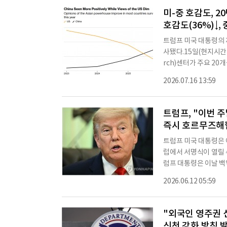
계에 있다"고 설명했다
미-중 호감도, 2
호감도(36%)↓, 
트럼프 미국 대통령의 
사됐다.15일(현지시간
rch)센터가 주요 2
을 갖느냐는 물음에 응
2026.07.16 13:59
10% 포인트 뒤처진 것
4%, 48%, 36%로 
은 인식 전환은 트럼프
트럼프, "이번 주
게 맞물렸다.시 주
즉시 호르무즈해협
트럼프 미국 대통령은 
럽에서 서명식이 열릴 
럼프 대통령은 이날 백
훌륭한 합의(great 
2026.06.12 05:59
"앞으로 며칠 내로 마
서명식 시점을 "아마도
통령이 참석할 것"이라
"외국인 영주권 
신천 강화 방침 