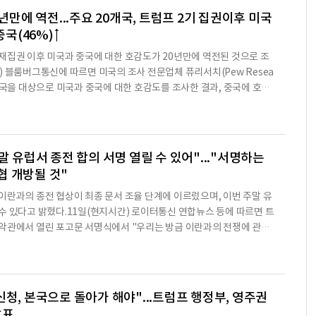
.하지만 그는 "미국의 해상 봉쇄를 비롯해 이란과 이란의
0년만에 역전...주요 20개국, 트럼프 2기 집권이후 미국
중국(46%)↑
재집권 이후 미국과 중국에 대한 호감도가 20년만에 역전된 것으로 조
) 블룸버그통신에 따르면 미국의 조사 전문업체 퓨리서치(Pew Resea
0개국을 대상으로 미국과 중국에 대한 호감도를 조사한 결과, 중국에 호감
답자의 46%(중간값)가 호감을 보였지만 미국은 그 값이 36%에 그쳐
으로 나타났다.미국은 2023년부터 2026년까지 호감도가 58%, 5
떨어졌지만 중국은 같은 시기 32%, 33%, 38%, 46%로 올라갔다.이 같
 대통령, 시진핑 중국 국가주석 등 지도자에 대한 신뢰도 추이와 비슷하
말 유럽서 종전 합의 서명 열릴 수 있어"..."서명하는
 개방될 것"
이란과의 종전 협상이 최종 문서 조율 단계에 이르렀으며, 이번 주말 유
수 있다고 밝혔다.11일(현지시간) 로이터통신 연합뉴스 등에 따르면 트
악관에서 열린 포고문 서명식에서 "우리는 방금 이란과의 전쟁에 관한
settlement)를 했다"며 "문서 최종조율 단계만 남았다"고 말했다.이어
무리될 것이며, 아마 유럽에서 서명식이 열릴 것"이라고 덧붙였다.그는
 이번 주말"이라고 확인하면서 "나는 참석하지 못하겠지만 JD 밴스 부
고 말했다.그는 이와 관련, 이스라엘, 카타르, 아랍에미리트, 사
신청, 본국으로 돌아가 해야"...트럼프 행정부, 영주권
발표