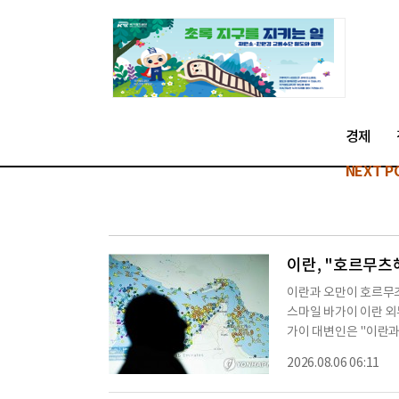
경제
NEXT P
이란, "호르무츠해
이란과 오만이 호르무즈
스마일 바가이 이란 외
가이 대변인은 "이란과
을 진행해 왔다"며 "이
2026.08.06 06:11
도 있게 검토했다"고 
가 이뤄졌다"며 "주요