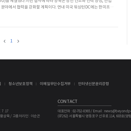
U)를 체결했다.이번 협약에 따라 양국은 상선 건조와 인력 양성, 산업
자 분야에서 협력을 강화할 계획이다. 연내 미국 워싱턴DC에는 한미조선
예정이다.미국 상무부 산하 국제무역청(ITA)은 8일(현지시간) 하워
 방미 중인 김정관 산업통상자원부 장관이 참석한 가운데 관련 서명식이
SPI는 정부와 산업계, 연구기관 간 협력 확대를 지원하는 플랫폼 역할
는 미국 해양산업 기반 투자 확대와 조선소 생산성 향상, 기술 교
1
침
청소년보호정책
이메일무단수집거부
인터넷신문윤리강령
CONTACT
7. 17
대표전화 : 02-782-0365 / Email : news@beyondpo
 황상욱 / 고충처리인 : 이순곤
(07262) 서울특별시 영등포구 선유로 114, 603호