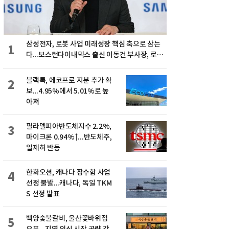
삼성전자, 로봇 사업 미래성장 핵심 축으로 삼는
1
다...보스턴다이내믹스 출신 이동건 부사장, 로보
틱스 전략팀장으로 선임
블랙록, 에코프로 지분 추가 확
2
보...4.95%에서 5.01%로 높
아져
필라델피아반도체지수 2.2%,
3
마이크론 0.94%↑...반도체주,
일제히 반등
한화오션, 캐나다 잠수함 사업
4
선정 불발...캐나다, 독일 TKM
S 선정 발표
백양숯불갈비, 울산꽃바위점
5