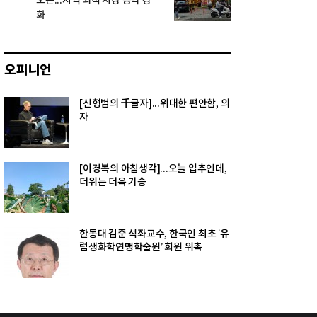
오픈...지역 외식 시장 공략 강
화
오피니언
[신형범의 千글자]...위대한 편안함, 의
자
[이경복의 아침생각]...오늘 입추인데,
더위는 더욱 기승
한동대 김준 석좌교수, 한국인 최초 ‘유
럽생화학연맹학술원’ 회원 위촉