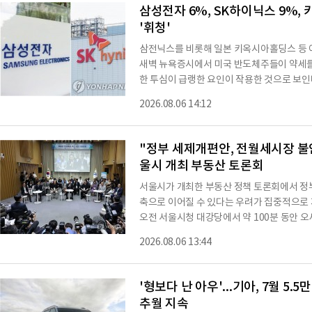
그는 "국토교통부가 공식 입장은 아니라고 
삼성전자 6%, SK하이닉스 9%, 
'휘청'
삼전닉스를 비롯해 일본 키옥시아홀딩스 등 
새벽 뉴욕증시에서 미국 반도체주들이 약세를
한 투심이 급랭한 요인이 작용한 것으로 보인
는 6% 넘게, SK하이닉스는 10% 가까이 
2026.08.06 14:12
떨어지고 있다.삼전닉스를 비롯해 대형주 7종목
스퀘어 11%, 삼성전기 7.5%, 삼성물산3.
삼전닉스를 비롯한 대형주들의 약세 영향으로 
"정부 세제개편안, 전월세시장 불안
25
울시 개최 부동산 토론회
서울시가 개최한 부동산 정책 토론회에서 정부
축으로 이어질 수 있다는 우려가 집중적으로
오전 서울시청 대강당에서 약 100분 동안 
대토론회'를 열었다. 토론회에는 일반 시민들
2026.08.06 13:44
전문가 등 50여명이 참석했다.토론회에서는 
에 대한 평가와 주택 시장에 미치는 영향, 보
고가 주택과 다주택자를 겨냥한 정책이라고 
'형보다 난 아우'...기아, 7월 5.5
추월 지속