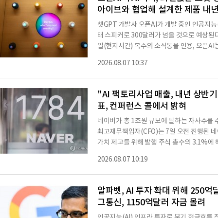
아이브와 협업해 설계한 제품 내년
챗GPT 개발사 오픈AI가 개발 중인 인공지능(
태 스피커로 300달러가 넘을 것으로 예상
일(현지시간) 복수의 소식통을 인용, 오픈A
'러브프롬' 스튜디오와 협업해 설계한 이 제
2026.08.07 10:37
가운데 구멍이 뚫린 도넛 모양이고, 배터리가 
기에는 카메라와 각종 센서가 장착돼 주변 환
용자와 상호작용하거나 응답할 때 좀 더 역동
"AI 팩토리사업 매출, 내년 상반기부터 발생할 것"
표, 컨퍼런스 콜에서 밝혀
네이버가 총 1조원 규모에 달하는 자사주를 
최고재무책임자(CFO)는 7일 오전 진행된 
가치 제고를 위해 발행 주식 총수의 3.1%에 
했다"고 밝혔다. 네이버가 이번에 소각한 자사
2026.08.07 10:19
는 "앞으로도 주주 환원 계획에 따라 지속적
나갈 계획"이라고 말했다. 네이버는 이날 2분
조에 힘입어 분기 기준 최대 매출을 기록했다.
알파벳, AI 투자 확대 위해 250
그통신, 1150억달러 자금 몰려
인공지능(AI) 인프라 투자로 분기 현금흐름