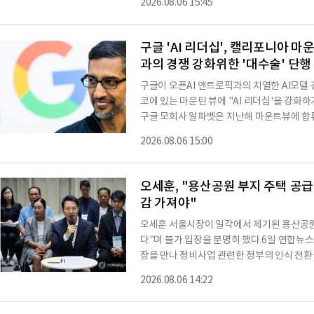
2026.08.06 15:45
점유율 16%로 2위를 차지했다. 같은 기간 
고, ASP는 전년과 비슷한 수준을 유지했다. 
량 증가를 뒷받침했고, 갤럭시 S26 시리즈
구글 'AI 리더십', 캘리포니아 마
과의 경쟁 강화위한 '대수술' 단행
구글이 오픈AI 앤트로픽과의 치열한 AI모
코에 있는 마운틴 뷰에 "AI 리더십'을 강화
구글 모회사 알파벳은 지난해 마운트뷰에 
TO)에게 전세계에 흩어져 있는 AI 연구소 및
2026.08.06 15:00
로 노벨상수상자인 데미스 하사비스에게 구
다.이어 AI 코딩업무의 핵심 부서 책임자인
류하도록 임명했다고 이 통신은 전했다.구글의
오세훈, "용산공원 부지 주택 공급 
감 가져야"
오세훈 서울시장이 일각에서 제기된 용산공원 
다"며 불가 입장을 분명히 했다.6일 연합뉴
장을 만나 정비사업 관련한 정부의 인식 전환
청했다고 밝혔다.오 시장은 전날 서울시청에서
2026.08.06 14:22
무리 발언에서 최근 용산공원 어린이정원 부
"절대 일부라도 그런 식으로 주택을 공급하는 