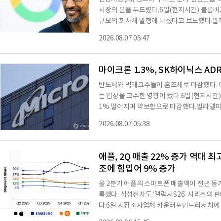
시장의 문을 두드렸다.6일(현지시간) 블룸버그
규모의 회사채 발행에 나섰다고 보도했다.알파
로 구성된 10종으로 구분되며, 가장 만기가 긴
2026.08.07 05:47
높은 수준에서 논의되고 있다.이번 채권 발행에
원)에 달하는 주문이 몰렸다고 이 매체는 덧
년 두 차례만 실시할 계획"이라고 밝혀 채권
마이크론 1.3%, SK하이닉스 ADR
반도체와 빅테크주들이 혼조세로 마감했다.
는 입장을 고수한 영향이 컸다.6일(현지시간
1% 떨어지며 약보합으로 마감했다.필라델피
3%, SK하이닉스 ADR 4.9% 떨어졌다. 
2026.08.07 05:38
0.45%, 마이크로소프트(MS) 2.5% 급등한
보합으로 마감했다.스페이스X는 저가 새수세가
라는 0.6% 하락 마감했다.뉴욕증시 3대지수는 이틀째 숨 고르기를 하며 약세로 마감했다.다
애플, 2Q 매출 22% 증가 역대 
우존스지수는
조에 힘입어 9% 증가
올 2분기 애플의 스마트폰 매출액이 전년 동기
록했다. 삼성전자도 ‘갤럭시S26’ 시리즈의 
다.6일 시장조사업체 카운터포인트리서치에 
은 애플이 49%로 역대 최고치를 경신했다. 출