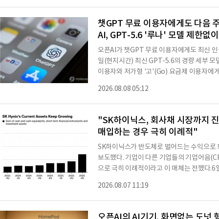
S) 0.03%, 아마존 0.8% 상승했다. 알파
다.스페이스X는 9억주가 풀렸음에도 15.9%
챗GPT 무료 이용자에게도 다음 주
시 3대 지수는 7월
AI, GPT-5.6 '루나' 모델 제한
오픈AI가 챗GPT 무료 이용자에게도 최신 인
일(현지시간) 최신 GPT-5.6의 경량 세부 
이용자와 저가형 '고'(Go) 요금제 이용자에게
은 '솔', '테라', '루나' 등 세 가지 세부 
2026.08.08 05:12
빠른 모델이다.그럼에도 루나는 AI 성능 분
구글의 최신 경량 모델 '제미나이3.6 플래시'
높다는 평가를 받는 준수한 모델이다.또 질문할
"SK하이닉스, 회사채 시장까지 진
매입하는 경우 극히 이례적"
SK하이닉스가 반도체로 벌어드는 수익으로
보도했다. 기업이 다른 기업들의 기업어음(C
으로 극히 이례적이라고 이 매체는 전했다.6
소식통을 인용, SK하이닉스가 올해 적게는 
2026.08.07 11:19
회사채 매입에 투자할 것으로 예상된다고 전
매입 등을 관리하고 전략을 세우는 일을 당당할 인력의 충원을 시
보통 여유 자금이 생길 경우 시중은행에 단
오픈AI의 AI기기, 화면없는 도넛