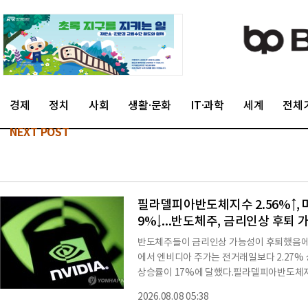
경제
정치
사회
생활·문화
IT·과학
세계
전체
NEXT POST
필라델피아반도체지수 2.56%↑, 마
9%↓...반도체주, 금리인상 후퇴
반도체주들이 금리인상 가능성이 후퇴했음에
에서 엔비디아 주가는 전거래일보다 2.27%
상승률이 17%에 달했다.필라델피아반도체지수도
SK하이닉스 ADR는 3.9% 하락했다. 대만 
2026.08.08 05:38
모회사 알파벳을 제외하곤 대부분 올랐다. 애