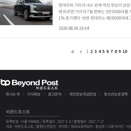
현대차와 기아의 내수 판매 역전 현상이 상반
에 따르면 기아의 7월 판매는 5만5000대를 
1% 증가했다. 반면 현대차는 4만8000대에
동월 대비 14% 감소했다.기아 실적 호조를 
2026.08.06 10:34
해 센토스 HEV다. 모닝도 판매량이 전달보다3배를 웃돌며 현대차 추월하는 데 이바지했다.현
대차는 아이오닉5, 아이오닉9 모델 판매가 호
드HEV와 투싼HEV가 부진한 영향이 컸다. 
이너스
2
3
4
5
6
7
8
9
10
1
회사소개
기사제보
광고문의
개인정보취급방침
청소년보호정책
비욘드포스트
등록번호 : 서울 아04642 / 등록일자 : 2017. 8. 4 / 발행일자 : 2017. 7. 17
제호 : 비욘드포스트 / 발행인·편집인 : 유현희 / 정보보호책임자 : 황상욱 / 고충처리인 : 이