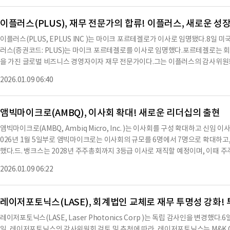
트 기반 파생상품 거래소인 칼시의 이사로 활동하고 있다.그는 또한 a16z 크립
였으며, 회사의 이사나 임원과 가족 관계가 없다.세인즈는 이사로 선임되기 위해 
자 플랫폼의 정책 전략을 이끌었다.퀸텐즈는 오바마와 트럼프 대통령에 의해 CF
이플러스(PLUS), 재무 전문가의 합류! 이플러스, 새로운 성장
치로 승인받았다.이사회 의장 마리우스 바넷은 퀸텐즈의 임명이 SUI 재무 전략을
이플러스(PLUS, EPLUS INC )는 마이크 포르테겔로가 이사로 임명됐다.8일 미
스는 SUI 블록체인과 공식적인 관계를 가진 유일한 상장 기업으로, SUI 재무 전
러스(증권코드: PLUS)는 마이크 포르테겔로를 이사로 임명했다.포르테겔로는 회계
고 있다.이 회사는 SUI 블록체인의 고속 수평 확장 아키텍처를 통해 금융, 게임
을 가진 글로벌 비즈니스 경영자이자 재무 전문가이다.그는 이플러스의 감사위
지원할 예정이다.또한, SUI그룹홀딩스는 2026년 1월 8일 나스닥으로부터 나스닥 
에 언스트 앤 영(Ernst & Young)에서 글로벌 클라이언트 서비스 파트너로서 
를 이용하여 요약한 내용으로 수치나 문맥상 요약이 컨텐츠 원문과 다를 수 있습
2026.01.09 06:40
었다.그의 전문 분야는 SaaS, 소프트웨어, 헬스테크, 소매, 전자상거래 및 생
컨텐츠 원문을 필히 필독하시기 바랍니다.
대기업에 이르기까지 폭넓다.언스트 앤 영에서 은퇴한 이후, 그는 생성적 인공지능
자 및 자문 역할을 해왔다.이플러스의 CEO이자 사장인 마크 마론은 "마이크는 
앰빅마이크로(AMBQ), 이사회 확대! 새로운 리더십의 출현
비즈니스에 매우 귀중한 자산이 될 것"이라고 말했다.포르테겔로는 "이플러스 이
앰빅마이크로(AMBQ, Ambiq Micro, Inc. )는 이사회를 구성 확대하고 신
인 회사를 다음 단계로 이끌어가는 팀의 일원이 되기를 기대한다"고 전했다.그는 
026년 1월 5일부로 앰빅마이크로는 이사회의 규모를 6명에서 7명으로 확대하고, 
원에서 경영학 석사 학위를 받았다.또한, 세인트 존스 대학교에서 회계학 학사 
했다.드. 뱅크스는 2028년 주주총회까지 3등급 이사로 재직할 예정이며, 이때 
형 산업 리더로, 인공지능, 보안, 클라우드 및 데이터 센터, 네트워킹 및 협업 등
이사회의 감사위원회 위원으로도 임명됐다.드. 뱅크스는 라이스 대학교의 도어 
러스는 2,130명 이상의 직원을 보유하고 있으며, 미국, 영국, 유럽 및 아시아 
2026.01.09 06:22
을 감독하고 있다.2024년 1월 도어 연구소에 합류하기 전에는 노스웨스턴 대학
비즈니스 과제를 성공적으로 해결하기 위해 다양한 산업의 조직과 긴밀히 협력하고
교수로 재직했다.그는 10명에서 3,000명 이상에 이르는 조직을 이끌었던 경력 
항에 따라 이 보고서를 서명한 바 있다.이플러스는 고객에게 최상의 결과를 제공
퇴역했다.드. 뱅크스는 콜롬비아 대학교에서 사회조직 심리학 박사 학위를 취득했으
레이저포토닉스(LASE), 회계법인 교체로 재무 투명성 강화! 
PA), 센트럴 미시간 대학교(MSS), 미국 육군 전쟁 대학(MSS), 콜롬비아 대학교(
레이저포토닉스(LASE, Laser Photonics Corp )는 독립 감사인을 변경했다
뱅크스는 앰빅마이크로의 비상근 이사들과 동일한 기준으로 보수를 지급받으며, 
일, 레이저포토닉스의 감사위원회 검토 및 추천에 따라, 레이저포토닉스는 M&K CPAS