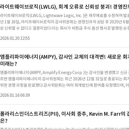
대한 상당한 의구심에 관한 설명이 포함되어 있었다.2023년 및 2024년 회계연
라이트웨이브로직(LWLG), 회계 오류로 신뢰성 붕괴! 경영진
홀딩스와 RRBB 간에 회계 원칙이나 관행, 재무제표 공시, 감사 범위 또는 절차
라이트웨이브로직(LWLG, Lightwave Logic, Inc. )은 재무제표를 수정하
만한 사항도 없었다.온다스홀딩스는 RRBB에게 위의 진술에 대한 동의 여부를 
년 1월 16일, 라이트웨이브로직의 감사위원회는 경영진과의 상담 후 2025년 6월
다.RRBB의 서한 사본은 2026년 1월 20일자로 작성되었으며, 현재 보고서의 부
상 신뢰할 수 없다고 결론지었다.이는 회사가 비현금 주식 옵션 행사로 발행된 순
년 1월 17일에 BDO USA, P.C. (BDO)를 독립 등록 공인 회계법인으로 임명하
문이다.회사는 비현금 옵션 행사로 발행된 순주식의 가치가 원래 제출된 자료에서
O와 계약서를 체결하여 BDO가 2026년 12월 31일로 종료되는 회계연도에 대
2026.01.20 22:55
로 비현금 보상 비용이 705,499달러 감소하였고, 2025년 6월 30일 기준 추
다.2023년 및 2024년 회계연도와 이 보고서 작성일까지의 중간 기간 동안, 온
분기 순손실에도 해당하는 감소를 초래하였다.회사는 이 오류를 수정하고 관련 공시
적용이나 재무제표에 대한 감사 의견에 대해
된 분기에 대한 10-Q 양식의 수정안 제1호를 제출할 예정이다.회사의 경영진은 
엠플리파이에너지(AMPY), 감사인 교체의 대격변! 새로운
다.1934년 증권거래법의 요구에 따라, 등록자는 이 보고서를 서명할 권한이 있는
미래는?
API를 이용하여 요약한 내용으로 수치나 문맥상 요약이 컨텐츠 원문과 다를 수 
때는 컨텐츠 원문을 필히 필독하시기 바랍니다.
엠플리파이에너지(AMPY, Amplify Energy Corp. )는 감사인을 변경했고
르면 엠플리파이에너지의 감사위원회는 최근 2026년 12월 31일로 종료되는 
위한 경쟁 과정을 완료했다.감사위원회는 여러 회계법인에 참여를 요청했으며, 이 과
이에너지의 독립 감사인으로 활동 중인 딜로이트 앤 투체 LLP를 해임하기로 승인했다
2026.01.16 06:39
리파이에너지의 연결 재무제표 감사 완료 후 이루어질 예정이다.딜로이트의 감사 보고
한 엠플리파이에너지의 연결 재무제표에 대해 부정적인 의견이나 의견 거부가 없었
수정도 없었다.2024년 및 2023년 회계연도와 2026년 1월 12일까지의 중간
폴라리스인더스트리즈(PII), 이사회 중추, Kevin M. Far
칙이나 관행, 재무제표 공시, 감사 범위 또는 절차에 대한 이견이 없었으며, 보
은?
보고서를 미국 증권거래위원회에 제출하기 전에 딜로이트에 사본을 전달하고, 딜