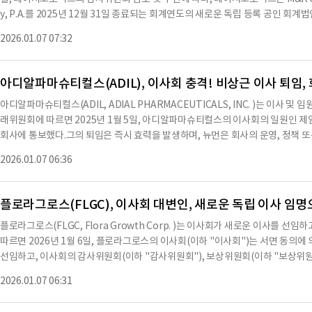
시되어 있다.이 정책의 사본은 2025년 7월 21일 증권거래위원회에 제출된 앰빅마이
y, P.A.를 2025년 12월 31일 종료되는 회계연도의 새로운 독립 등록 공인 회계
출됐다.드. 뱅크스는 앰빅마이크로와 현재 이사들과 체결한 면책 계약을 체결했으며,
안 레이저포토닉스는 M&K와 회계 원칙이나 관행, 재무제표 공시 또는 절차에 대
원회에 제출된 앰빅마이크로의 S-1 양식 수정안 제1호의 부록 10.1로 제출됐다
2026.01.07 07:32
다.M&K는 레이저포토닉스의 2025년 9월 30일 종료된 9개월 재무제표 검토와
가족 관계가 존재하지 않으며, 드. 뱅크스가 이사로 임명된 것과 관련된 어떠한 
저포토닉스는 최근 두 회계연도 동안 및 Weinberg & Company의 임명일 이전에
뱅크스 간의 관련 당사자 거래는 규정 S-K의 항목 404(a
나 감사 의견에 대한 상담을 하지 않았으며, 회계, 감사 또는 재무 보고 문제에 대
아디알파마슈티컬스(ADIL), 이사회 충격! 비상근 이사 퇴임,
되지 않았다.레이저포토닉스는 2026년 1월 5일 M&K에 대해 이 항목에 대한 공
아디알파마슈티컬스(ADIL, ADIAL PHARMACEUTICALS, INC. )는 이사 및
레이저포토닉스의 진술에 동의하는지 여부를 요청했다.M&K가 이 항목에 대한 진술에 
래위원회에 따르면 2025년 1월 5일, 아디알파마슈티컬스의 이사회의 일원인 제
에 포함되어 있다.M&K의 서신은 2026년 1월 6일자로 작성되었으며, 레이저포
회사에 통보했다.그의 퇴임은 즉시 효력을 발생하며, 뉴먼은 회사의 운영, 정책 
에 동의한다.레이저포토닉스는 SEC에 제출한 Form 8-K에서 독립 감사인 변
지 않았다.뉴먼은 비상근 이사로서 감사위원회 및 보상위원회의 일원으로 활동했다
재 재무상태는 안정적이며, 새로운 감사인과의 협력을 통해 향후 재무 보고의 투명성
2026.01.07 06:36
아래 서명된 자에 의해 회사의 명의로 적법하게 서명되었다.2026년 1월 6일, 
를 이용하여 요약한 내용으로 수치나 문맥상 요약이 컨텐츠 원문과 다를 수 있습
서명했다.※ 본 컨텐츠는 AI API를 이용하여 요약한 내용으로 수치나 문맥상 요
컨텐츠 원문을 필히 필독하시기
투자 참고용이며 투자를 할때는 컨텐츠 원문을 필히 필독하시기 바랍니다.
플로라그로스(FLGC), 이사회 대변인, 새로운 독립 이사 임명
플로라그로스(FLGC, Flora Growth Corp. )는 이사회가 새로운 이사를
따르면 2026년 1월 6일, 플로라그로스의 이사회(이하 "이사회")는 서면 동의에
선임하고, 이사회의 감사위원회(이하 "감사위원회"), 보상위원회(이하 "보상위원회
원회")의 위원으로, 감사위원회의 의장으로 임명하기로 결정했다.또한 (ii) 만
2026.01.07 06:31
사회는 제이프먼이 독립 이사로서 나스닥 주식 시장 규칙 및 1934년 증권 거래법
충족하며, 보상위원회 서비스 기준도 충족한다고 판단했다.제이프먼의 임명은 202