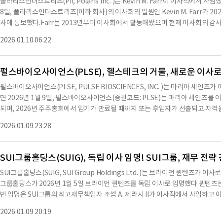
를 명시한 서신을 요청했다.딜로이트는 2026년 1월 15일자 서신을 통해 위의 
폴라리스인더스트리즈(PII, Polaris Inc. )는 Kevin M. Farr이 이사직에서
6년 회계연도에 대한 엠플리파이에너지의 독립 등록 공인 회계법인으로 그랜트 손
8일, 폴라리스인더스트리즈(이하 회사)의 이사회의 일원인 Kevin M. Farr가 2
의 해임과 그랜트 손튼의 고객 수용 절차 완료 후 효력이 발생한다.2024년 및 20
사에 통보했다.Farr는 2013년부터 이사회에서 활동해왔으며 현재 이사회의 
동안 엠플리파이에너지 또는 그 대리인은 그랜트 손튼과 특정 거래의 회계 원칙 
다.Farr의 사임 결정은 회사, 경영진, 이사회 또는 그 위원회와의 운영, 정책 또
2026.01.10 06:22
담한 적이 없으며, 그랜트 손튼이 엠플리파이에너지가 회계, 감사 또는 재무 보고
니었다.회사는 이사회에 대한 그의 수년간의 서비스와 지도에 대해 매우 감사하게 
등록자는 아래 서명된 자가 적절히 권한을 부여받아 이 보고서에 서명하도록 했다.날
Matthew S. Winings Matthew S. Winings 수석 부사장 - 법률 고문 및
펄스바이오사이언스(PLSE), 헬스테크의 거물, 새로운 이사로
로 수치나 문맥상 요약이 컨텐츠 원문과 다를 수 있습니다. 해당 컨텐츠는 투자 
펄스바이오사이언스(PLSE, PULSE BIOSCIENCES, INC. )는 마리아 세
시기 바랍니다.
면 2026년 1월 9일, 펄스바이오사이언스(증권코드: PLSE)는 마리아 세인즈
되며, 2026년 주주총회에서 임기가 만료될 때까지 또는 후임자가 선출되고 자격을
있을 때까지 이사로 재직하게 된다.또한, 세인즈는 회사의 감사위원회에도 임명되
2026.01.09 23:28
의 사장 겸 CEO로 재직 중이며, 2022년 10월부터 이 직책을 맡고 있다.그녀는
고 있다.세인즈는 AEGEA Medical의 사장 겸 CEO로 재직하며 인수 협상 및
부전 치료를 위한 중재적 치료의 임상 및 규제 이정표를 이끌었다.또한, 컨센트릭
SUI그룹홀딩스(SUIG), 독립 이사 임명! SUI그룹, 재무 전
하며 상업 수익을 3,600만 달러로 증가시켰다.그녀는 가이던트와 보스턴 사이언
SUI그룹홀딩스(SUIG, SUI Group Holdings Ltd. )는 브라이언 퀸텐즈가
사의 이사회에서도 활동했다.세인즈는 마드리드 컴플루텐세 대학교에서 영어 석
그룹홀딩스가 2026년 1월 5일 브라이언 퀸텐즈를 독립 이사로 임명했다.퀸텐
경영대학원에서 국제 경영 석사 학위를 받았다.회사의 비상근 이사 보상 정책에 
번 임명은 SUI그룹의 최고재무책임자 조셉 A. 제라시 II가 이사직에서 사임하
간 55,000달러의 보수를 받으며, 감사위원회에서의 서비스에 대해 연간 13,0
임명으로 SUI그룹의 이사회는 현재 다수의 이사로 구성되며, 이 중 세 명은 나스
회에서의 서비스에 대해 비례 보수를 받을 예정이다.또한, 그녀는 회사의 주식 보상 
2026.01.09 20:19
융 시장, 공공 정책 및 디지털 자산 규제 분야에서 널리 인정받는 리더로, 현재 
식 옵션을 부여받았으며, 1년 후 1/3이 베스팅되고 나머지는 2년 동안 매월 베