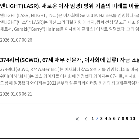
이사회, 보상위원회 및 지명위원회의 공석을 채우는 것이다.제이프먼과 회사 간에
엔LIGHT(LASR), 새로운 이사 임명! 방위 기술의 미래를 이
의나 이해관계도 없다. 제이프먼과 회사의 이사 또는 임원 간에 가족 관계도 없으며, 
엔LIGHT(LASR, NLIGHT, INC. )은 이사회에 Gerald M. Haines를 임명
개해야 할 거래에 대해 직접적 또는 간접적인 중대한 이해관계도 없다.제이프먼의
엔LIGHT(나스닥: LASR)는 미션 크리티컬 지향 에너지, 광학 센싱 및 고급 제
결된 중대한 계획, 계약 또는 합의(서면 여부에 관계없이)는 없으며, 현재 보고
체로서, Gerald("Gerry") Haines를 이사회에 클래스 I 이사로 임명했다. 그
계획, 계약 또는 합의에 따라 어떠한 보상이나 수여도 받지 않았다.서명1934년 
nes는 이사회 감사위원회에도 임명됐다.Haines는 재무 및 법률 분야에서의 뛰어난 
된 자가 적절히 권한을 부여받아 이 보고서에 서명하도록 하였다.플로라그로스날짜: 20
2026.01.07 00:26
서 방위 기술에 대한 강력한 경험을 쌓았다. 그는 회사의 거버넌스, 준수 및 장기 성
바이만직책: 최고 재무 책임자※ 본 컨텐츠는 AI API를 이용하여 요약한 내용으
인 Scott Keeney는 "방위 기술은 재무 및 법률 전문 지식과 통찰력이 전략적
니다. 해당 컨텐츠는 투자 참고용이며 투자를 할때는 컨텐츠 원문을 필
다. "Gerry는 항공우주 및 방위 성장 기회에 계속 집중하는 데 있어 귀중한 관점을 
374워터(SCWO), 67세 재무 전문가, 이사회에 합류! 자금 
es는 "엔LIGHT의 이사회에 합류하게 되어 기쁘고, Scott 및 더 넓은 리더십
374워터(SCWO, 374Water Inc. )는 이사회에 찰스 와이저를 임명했다.5일 미
는 데 도움을 주고 싶다"고 말했다.Haines는 항공우주 및 방위, 고급 제조, 첨단
워터(이하 '회사')는 찰스 와이저를 이사회에 임명했다.와이저는 67세로, 이사
20년 이상의 리더십 경험을 가진 숙련된 C-suite 임원이다. 그는 재무, 회계, 기
도 함께 임명됐다.와이저는 2021년부터 알론티 케이터링 키친의 최고재무책임자로 
관리 등 다양한 기능에서 경영진 리더십을 제공했으며, 경력 전반에 걸쳐 CEO 
획을 감독해왔다.알론티 케이터링 키친에 합류하기 전, 그는 2020년 5월부터 2
다.Haines는 최근 Metabolon의 최고 재무 책임자로 재직했으며, 그 이전에는 Im
2026.01.06 06:21
하며 전 세계 다양한 기업에 회계 및 컨설팅 서비스를 제공했다.2018년 9월부터 
그보다 이전에는 Mercury Systems에서 CFO 및 기업 개발 책임자로 여러
고재무책임자로 활동했으며, 그 이전에는 2014년 7월부터 2018년 9월까지 
으로 재직하며 상업, 중공업 및 의료 분야의 조명 제품을 제조 및 유통하는 선도
재무/회계 MBA와 일반 경영학 학사 학위를 취득했다.비상근 이사로서 와이저는 
1
3
4
5
6
7
8
9
10
2
보상을 받을 예정이다.회사의 관례에 따라, 회사는 와이저와 유사한 직위의 임원 
결할 것으로 예상된다.이사로 임명되기 전, 와이저는 회사의 잠재적 자금 조달 
이사로서 이러한 노력을 계속할 계획이다.와이저는 잠재적 자금 조달 기회에 투자