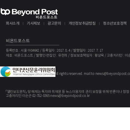
가 성공적으로 협상되거나 성사될 것이라는 보장은 없다.만약 성공적인 자금 조달 
초과할 것이다.위의 계약 및 잠재적 자금 조달 기회를 제외하고, 와이저와 사람들
해관계는 없다.또한, 와이저 또는 그의 직계 가족이 직접적 또는 간접적으로 중요
회사소개
기사제보
광고문의
개인정보취급방침
청소년보호정책
비욘드포스트
등록번호 : 서울 아04642 / 등록일자 : 2017. 8. 4 / 발행일자 : 2017. 7. 17
제호 : 비욘드포스트 / 발행인·편집인 : 유현희 / 정보보호책임자 : 황상욱 / 고충처리인 : 이
The BeyondPost
Copyright ©
. All rights reserved. mail to news@beyondpost.c
「열린보도원칙」 당 매체는 독자와 취재원 등 뉴스이용자의 권리 보장을 위해 반론이나 정정
고충처리인 이순곤 02-782-0365 news@beyondpost.co.kr