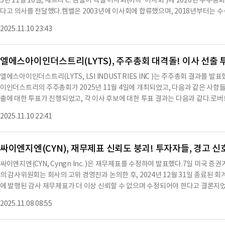
5년 11월 10일, 제프리 C. 캠벨이 헥셀 이사회(이하 '이사회')에 2026년 주주
다고 의사를 전달했다.캠벨은 2003년에 이사회에 합류했으며, 2018년부터는 
및 지명, 거버넌스 및 지속 가능성 위원회에서도 활동하고 있다.캠벨의 재선 불참 
2025.11.10 23:43
분쟁이나 이견의 결과가 아니었다.서명1934년 증권거래법의 요구에 따라, 등록자
고서에 서명하도록 했다.헥셀 날짜: 2025년 11월 10일 작성자: /s/ 게일 E. 리먼 
자, 비서※ 본 컨텐츠는 AI API를 이용하여 요약한 내용으로 수치나 문맥상 요약
엘에스아이인더스트리(LYTS), 주주총회 대격돌! 이사 선출 
자 참고용이며 투자를 할때는 컨텐츠 원문을 필히 필독하시기 바랍니다.
엘에스아이인더스트리(LYTS, LSI INDUSTRIES INC )는 주주총회 결과를
이인더스트리의 주주총회가 2025년 11월 4일에 개최되었고, 다음과 같은 사항들
출에 대한 투표가 진행되었고, 각 이사 후보에 대한 투표 결과는 다음과 같다.로버트 P.
만 390표, 브로커 비투표 361만 6,814표를 기록했다.로널드 D. 브라운 후보는 찬성 
2025.11.10 22:41
투표 361만 6,814표를 받았다.제임스 A. 클락 후보는 찬성 2,181만 7,206표, 반
록했다.에이미 L. 핸슨 후보는 찬성 2,069만 2,616표, 반대 160만 427표, 브로
보는 찬성 2,151만 6,524표, 반대 78만 119표, 브로커 비투표 361만 6,814
싸이엔지엔(CYN), 재무제표 신뢰도 붕괴! 투자자들, 경고 신
51만 7,209표, 반대 77만 943표, 브로커 비투표 361만 6,814표를 받았다.윌프레
싸이엔지엔(CYN, Cyngn Inc. )은 재무제표를 수정하여 발표했다.7일 미국 증
176만 977표, 브로커 비투표 361만 6,814표를 기록했다.두 번째로, 감사위원회
의 감사위원회는 회사의 고위 경영진과 논의한 후, 2024년 12월 31일 종료된
공인 회계법인으로 임명한 것에 대한 비준 투표가 진행되었고, 찬성 2,478만 0,79표,
에 발행된 감사 재무제표가 더 이상 신뢰할 수 없으며 수정되어야 한다고 결론지었다
다.세 번째로, 회사의 임원 보상에 대한 자문 투표가 진행되었고, 찬성 2,117만 5,773
위원회에 제출된 연례 보고서(Form 10-K)에 포함되어 있으며, 2025년 3월 31
커 비투표 361만 6,814표로 집계되었다.이 보고서는 1934년 증권거래법의
2025.11.08 08:55
지 않은 요약 연결 재무제표는 각각 2025년 5월 8일 및 2025년 8월 6일에 제출
가 서명했다.서명자는 토마스 A.
재무제표는 회사의 시리즈 A 워런트와 시리즈 B 워런트에 대한 회계 오류로 인해