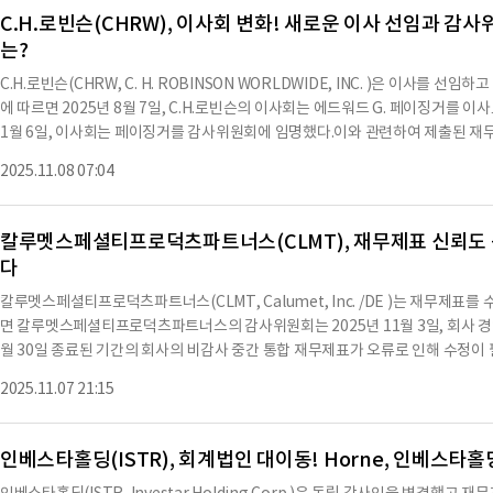
에 발표된 재무제표를 더 이상 신뢰해서는 안 된다. 또한, 투자자들은 해당 기간에
C.H.로빈슨(CHRW), 이사회 변화! 새로운 이사 선임과 
뮤니케이션도 더 이상 신뢰해서는 안 된다.오류로 인해 워런트 부채가 약 1,270만 
는?
며, 2024년 12월 31일 기준 현금 흐름표에서 운영 활동에서 재무 활동으로의 
달러의 손실을 인식할 것으로 예상하며, 발행 관련 비용은 약 170만 달러에 이를
C.H.로빈슨(CHRW, C. H. ROBINSON WORLDWIDE, INC. )은 이사
변화를 초래했으며, 누적 효과로 인해 추가 납입 자본이 40만 2천 달러 증가하고,
에 따르면 2025년 8월 7일, C.H.로빈슨의 이사회는 에드워드 G. 페이징거를 이
오류는 총 현금, 수익 또는 운영 성과에는 영향을 미치지 않는다.또한, 회사는 
1월 6일, 이사회는 페이징거를 감사위원회에 임명했다.이와 관련하여 제출된 재
외 오류를 조정할 계획이다. 오류와 관련하여, 회사의 경영진은 2024년 12월 31
는 104이며, 내용은 'Inline XBRL 형식으로 작성된 현재 보고서의 표지'이다
2025.11.08 07:04
대한 약점을 확인했다. 회사는
성되었으며, 서명자는 도로시 G. 케이퍼스이다.그녀는 C.H.로빈슨의 최고 법률 책임
를 이용하여 요약한 내용으로 수치나 문맥상 요약이 컨텐츠 원문과 다를 수 있습
컨텐츠 원문을 필히 필독하시기 바랍니다.
칼루멧스페셜티프로덕츠파트너스(CLMT), 재무제표 신뢰도 
다
칼루멧스페셜티프로덕츠파트너스(CLMT, Calumet, Inc. /DE )는 재무제
면 칼루멧스페셜티프로덕츠파트너스의 감사위원회는 2025년 11월 3일, 회사 경영진과
월 30일 종료된 기간의 회사의 비감사 중간 통합 재무제표가 오류로 인해 수정이
제표는 더 이상 신뢰할 수 없게 되었다.회사는 2025년 9월 30일 종료된 3개월 
2025.11.07 21:15
는 과정에서, 비감사 기간 동안의 현금 흐름표에서 특정 금액의 분류 오류를 발견
무 활동에서의 현금 흐름 간의 잘못된 분류로 인해 발생하였다. 이 오류는 수익, 
았다. 잘못된 분류는 회사의 부채 상환 비용과 재고 금융 계약과 관련이 있었다.
인베스타홀딩(ISTR), 회계법인 대이동! Horne, 인베스타
및 검토와 관련된 새로운 중대한 약점에서 기인한 것이라고 판단하였다. 회사는 이전에