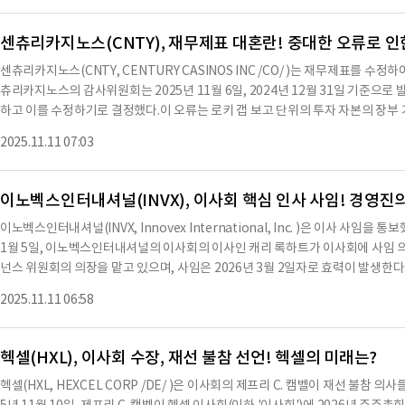
다"며, 탠덤이 혁신을 지속하고 장기적이고 지속 가능한 성장을 이루는 데 기여할 
적 및 운영 재무 경험을 보유하고 있으며, 의료, 의료 기기, 게임, 기업 기술 및 
센츄리카지노스(CNTY), 재무제표 대혼란! 중대한 오류로 인
건강 솔루션을 제공하는 리라 헬스의 CFO로 재직 중이며, 2025년 6월 이전에는
센츄리카지노스(CNTY, CENTURY CASINOS INC /CO/ )는 재무제표를 
근무했다.비버는 매사추세츠 대학교에서 경영학 학사 학위를 취득했으며, UCLA
츄리카지노스의 감사위원회는 2025년 11월 6일, 2024년 12월 31일 기준으
보유하고 있다.탠덤다이어비츠케어는 고급 자동 인슐린 전달 시스템을 제조 및 판
하고 이를 수정하기로 결정했다.이 오류는 로키 갭 보고 단위의 투자 자본의 장부
이고 환자와 의료 제공자에게 새로운 가능성을 창출하고 있다. 이 회사의 펌프 포트폴
해당 보고 단위의 영업권 손상이 발생했다.이 오류는 2025년 3월 31일 및 202
프 기술을 특징으로 하는 탠덤 모비 시스템과 t:slim X2 인슐린 펌프를 포
2025.11.11 07:03
연결 재무제표에도 영향을 미친다.따라서 투자자 및 기타 모든 관계자는 원래의 10-
본사를 두고 있으며, 자세한 정보는 tandemdiabetes.com에서 확인할 수 있다
표를 더 이상 신뢰해서는 안 된다.감사위원회는 최고재무책임자 및 경영진과 이사
로 수치나 문맥상 요약이 컨텐츠 원문과 다를 수 있습니다. 해당 컨텐츠는 투
이전 발행 재무제표에 대한 수정의 예상 영향은 다음과 같다.2024년 12월 31일 
이노벡스인터내셔널(INVX), 이사회 핵심 인사 사임! 경영진
달러 증가하고, 영업권 자산이 약 2,650만 달러 감소하며, 센츄리카지노스 주주에
이노벡스인터내셔널(INVX, Innovex International, Inc. )은 이사 사임
유보 손실이 2,540만 달러 증가하며, 이연 법인세가 약 100만 달러 감소할 것으로
1월 5일, 이노벡스인터내셔널의 이사회의 이사인 캐리 록하트가 이사회에 사임 
도 영업권 자산이 2,650만 달러 감소하고, 유보 손실이 2,540만 달러 증가하며,
넌스 위원회의 의장을 맡고 있으며, 사임은 2026년 3월 2일자로 효력이 발생
25년 6월 30일 종료된 3개월 동안에도 동일한 영향이 있을 것으로 예상된다.운
다.록하트의 사임 결정은 회사의 운영, 정책 또는 관행과 관련하여 회사와의 의견 
업권 손상은 순손실을 운영 활동에서 제공된 현금으로 조정하는 비현금 조정이다.또
2025.11.11 06:58
거래법의 요구에 따라, 등록자는 아래 서명된 자가 적절히 권한을 부여받아 이 보고서
사용되는 성과 지표는 이 조정에 의해 영향을 받지 않는다.회사는 영향을 받은 재무제
명: /s/ 아담 앤더슨 이름: 아담 앤더슨 직위: 최고경영자※ 본 컨텐츠는 AI AP
된 연도에 대한 10-K/A 양식
텐츠 원문과 다를 수 있습니다. 해당 컨텐츠는 투자 참고용이며 투자를 할때는 컨
헥셀(HXL), 이사회 수장, 재선 불참 선언! 헥셀의 미래는?
헥셀(HXL, HEXCEL CORP /DE/ )은 이사회의 제프리 C. 캠벨이 재선 불참 