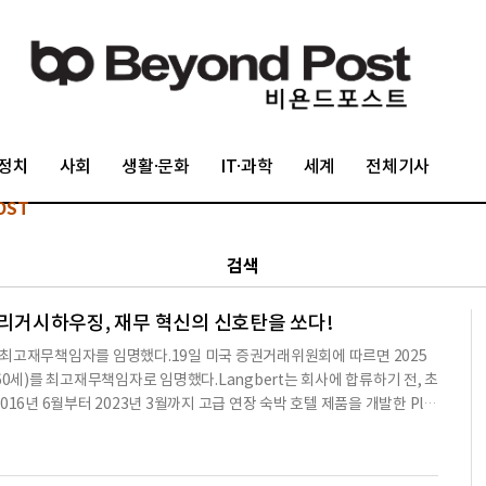
정치
사회
생활·문화
IT·과학
세계
전체기사
OST
검색
! 리거시하우징, 재무 혁신의 신호탄을 쏘다!
 새로운 최고재무책임자를 임명했다.19일 미국 증권거래위원회에 따르면 2025
t(60세)를 최고재무책임자로 임명했다.Langbert는 회사에 합류하기 전, 초
16년 6월부터 2023년 3월까지 고급 연장 숙박 호텔 제품을 개발한 Plu
2016년 5월까지는 프랜차이즈 소유 및 개발에 추가적인 관심을 가진 사모펀드
는 1999년에 VC 지원을 받는 인터넷 소매업체 Alight를 설립했으며, 1995
를 설립했다.그는 Electronic Data Systems(현재 HP 엔터프라이즈