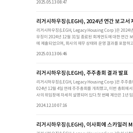
2025.05.13 08:47
1% 감소했으며, 이 중 제품 판매 비용은 17,192천 달러로 
츠 원문과 다를 수 있습니다. 해당 컨텐츠는 투자 참고용이
감소했다.세전 수익은 12,728천 달러로, 31.2% 감소했으
3월 31일 기준으로 3,414천 달러의 현금을 보유하고 있으며,
리거시하우징(LEGH), 2024년 연간 보고서
거시하우징은 2025년 3월 31일 기준으로 24,117,89
리거시하우징(LEGH, Legacy Housing Corp )은
로도 지속적인 성장을 위해 노력할 것이라고 밝혔다.※ 본 컨
우징이 2024년 12월 31일 종료된 회계연도에 대한 연간 
츠 원문과 다를 수 있습니다. 해당 컨텐츠는 투자 참고용이
에 제출되었으며, 회사의 재무 상태와 운영 결과를 포함하고 있
통주를 발행했으며, 보통주의 액면가는 주당 0.01달러이다
2025.03.13 06:46
선주가 없는 경우 비례적으로 배당금을 받을 수 있다.또한, 회
이 우선주는 이사회에 의해 권리와 특권이 결정된다.리거시하
거래되고 있다.리거시하우징의 CEO인 던컨 베이츠는 연간 
리거시하우징(LEGH), 주주총회 결과 발표
3(a) 또는 제15(d)의 요구사항을 완전히 준수하고 있으
리거시하우징(LEGH, Legacy Housing Corp )
면에서 공정하게 나타내고 있다고 밝혔다.CFO인 제프리 M
024년 12월 4일 연례 주주총회를 개최했고, 이번 총회에서
시하우징은 내부 통제 및 공시 절차를 수립하고 유지할 책임
사의 위임장에 자세히 설명되어 있다.첫 번째 제안은 1년 
고해야 한다.이 회사는 2024년 12월 31일 기준으로 내부
이었다. 투표 결과는 다음과 같다. 커티스 D. 호드슨은 1,987
개의 주택 섹션을 판매했으며, 이는 전체 주택 모듈 또는 
2024.12.10 07:16
E. 쉽리는 2,017만 6,057표 찬성, 167,010표 반대, 2,
크기는 약 395에서 2,667 평방피트에 이른다.주택의 가격
상태는 2024년 12월 31일 기준으로 총 자산이
리거시하우징(LEGH), 이사회에 스카일러 M