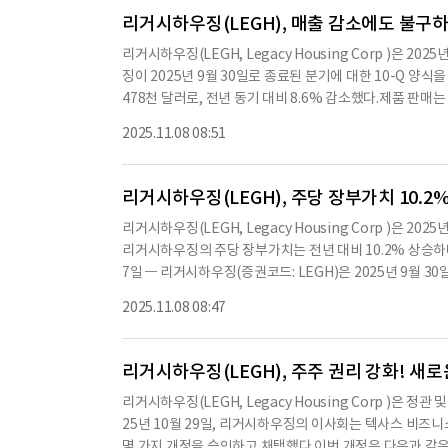
서비스)에서 재무 및 회계 경력을 시작했으며, 이 시기에 공
리거시하우징(LEGH), 매출 감소에도 불구
퍼스에서 금융학으로 우등 BBA 학위를 받았고, 하버드 경
리거시하우징(LEGH, Legacy Housing Corp )은
이후 고용 계약을 체결할 것으로 예상하고 있다.Langbert는
징이 2025년 9월 30일로 종료된 분기에 대한 10-Q 양
gton을 대체한다.위에서 설명한 것 외에는 Langber
478천 달러로, 전년 동기 대비 8.6% 감소했다.제품 판매는 
계도 없다.Langbert 본인이나 그의 직계 가족은 1934년
출 이자 수익은 10,892천 달러로 5.4% 증가했다.기타 수익
접적 또는 간접적인 중대한 이해관계가 없다.또한, Langb
2025.11.08 08:51
증가했으며, 이로 인해 운영 수익은 9,709천 달러로 36.6
가족 관계가 없다.※ 본 컨텐츠는 AI API를 이용하여 요
3% 감소했다.기본 주당 순이익은 0.36달러, 희석 주당 순이
557,927천 달러, 총 부채는 36,329천 달러로 보고했다
리거시하우징(LEGH), 주당 장부가치 10.
025년 10월 30일, AmeriCasa Solutions LLC
리거시하우징(LEGH, Legacy Housing Corp )은 
Casa의 사업과 관련된 대부분의 자산을 인수할 예정이다.회사
리거시하우징의 주당 장부가치는 전년 대비 10.2% 상승하
으며, 이는 2024년 12월 31일의 1,149천 달러에서 
7일 — 리거시하우징(증권코드: LEGH)은 2025년 9월 3
능성이 높다.그러나 운영 비용 증가와 매출 감소는 주의 깊게
달러로, 지난해 같은 기간에 비해 4.6% 감소했다고 밝혔다
수치나 문맥상 요약이 컨텐츠 원문과 다를 수 있습니다. 
2025.11.08 08:47
간의 475개에서 감소한 수치로, 단위 판매량 감소 추세가
기 바랍니다.
하고 리거시하우징의 주당 장부가치는 전년 대비 10.2% 
은 CEO, CFO 및 법률 고문이 퇴사하는 등 중요한 경영
리거시하우징(LEGH), 주주 권리 강화! 새
우징은 연말을 앞두고 비용 절감과 판매 기회 확대에 집중하
리거시하우징(LEGH, Legacy Housing Corp )은
고, 비용을 통제하며, 투자자에게 이익을 제공하는 기본으로
25년 10월 29일, 리거시하우징의 이사회는 텍사스 비즈니
요 산업 전시회에서 충분한 주문을 확보하여 텍사스 제조 시
몇 가지 개정을 승인하고 채택했다.이번 개정은 다음과 같은