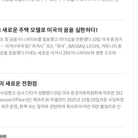
다.경영진은 이를 판매 모멘텀 개선의 증거로 보고 있으며, 2025년 마지
주주 또는 주주 그룹이 회사의 발행 및 유통 주식의 최소 3%를 보유해야
시하우징은 강력한 재무 상태를 유지하고 있으며, 최근 주문 활동에 힘입어
 실체 청구'에 대한 독점적인 포럼을 텍사스 북부 지방법원으로 명시했으며,
넓고, 더 좋다"고 창립자이자 임시 CEO인 케니 쉽리는 말했다."Legacy
 또는 타런트 카운티의 텍사스 주 지방법원으로 지정됐다.셋째, TBOC에
서 높이고
했다.이번 개정 사항은 회사의 정관 및 내부 규정의 전반적인 효력을 유지하
혁! 새로운 주택 모델로 미국의 꿈을 실현하다!
출된 문서에 포함되어 있다.또한, 2025년 10월 29일 이사회는 커티스 D. 호
 핵심 제조 및 금융 이니셔티브를 발표했고 리더십을 전환했다.10일 미국 증권거
공동 창립자이며, 2018년 1월부터 이사로 재직해왔다. 그는 2022년 1
 리거시하우징(“리거시” 또는 “회사”, NASDAQ: LEGH), 커뮤니티 중
 E. 쉽리, 이전 의장은 이사회 구성원으로 계속 활동할 예정이다.이번 개
성을 완료했다.이에는 새로운 리거시 250 이니셔티브와 경영 구조의 개
회사의 법적 절차에 대한 명확성을 제공한다. 현재 리거시하우징의 재무 상
는 카테고리 선도적인 이동 주택을 재설계하고 재구상하여 미국의 꿈을 실
됐다. 이러한 변화는 투자자들에게 긍정적인 신호로 작용할 것으로 기대된
, 더 나아졌다”고 회사의 공동 창립자이자 이사인 커티스 호드슨이 말했
수치나 문맥상 요약이 컨텐츠 원문과 다를 수 있습니다. 해당 컨텐츠는 투자 참
 방에 있는 아치형 천장을 갖춘 우리는 가족들이 자랑스럽게 부를 수 있는 독
회사는 리거시 얼티밋 시리즈를 소개했다.2026년에는 리거시 250 주택
영의 새로운 전환점
 요소인 주택 소유를 제공하는 역할을 기념할 것이다.이 모델에는 업계 최
CFO가 사임했고 임시 CFO가 임명됐다.9일 미국 증권거래위원회에 따르면 202
 250 주택 모델에 선택적 추가 기능으로 제공되어 고객에게 주택의 주요
cial Officer)인 제프리 M. 피델만이 2025년 10월 10일자로 사임하겠
적인 삶의 질 향상을 제공한다.“우리는 가족 친화적이고 현대적인 생활을
재무 운영, 정책 또는 절차와 관련하여 회사와의 어떤 의견 불일치로 인한
인 제프 린더가 말했다.“우리의 통합 식사 바, 미디어 중심의 가족실, 5
 피델만의 사임이 효력이 발생하는 즉시 로널드 C. 애링턴을 임시 최고재무
공한다.고객들은 대형 스크린 TV를 위한 공간과 새로운 호텔 품질의 워크
 주요 재무 책임자 및 주요 회계 책임자로서 역할을 수행하게 된다.애링
지 효율성에 대한 연구는 또 다른 혁신적인 기능으로 이어졌다.업계 최초의
 홈 커뮤니티에서 개발 관리자(Development Manager)로 근무하고
다.이 시스템은 주택
고재무책임자로 재직한 경력이 있다.그는 리거시하우징의 재무 운영을 감독하
사임