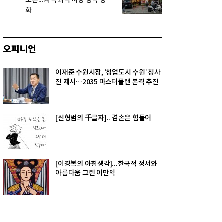
오픈...지역 외식 시장 공략 강
화
오피니언
이재준 수원시장, ‘창업도시 수원’ 청사
진 제시…2035 마스터플랜 본격 추진
[신형범의 千글자]...겸손은 힘들어
[이경복의 아침생각]...한국적 정서와
아름다움 그린 이만익