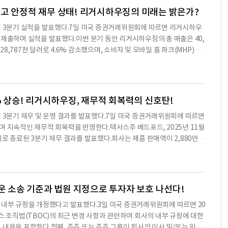
인 관리 회계사 자격증을 취득했다.Langbert는 텍사스 대학교 오스틴 캠
하고 안정적 재무 상태! 리거시하우징의 미래는 밝은가?
영대학원에서 MBA를 취득했다.리거시하우징과 Langbert는 그의 임명
 2025년 3분기 실적을 발표했다.7일 미국 증권거래위원회에 따르면 리거시하우
 2025년 12월 18일에 임시 최고재무책임자로서 사임한 Ronald Arrin
식을 제출하며 실적을 발표했다.이번 분기 동안 리거시하우징의 총 매출은 40,
t가 리거시하우징의 임원으로 선출되기 위해 사람과의 어떠한 협의나 이해관
28,787천 달러로 4.6% 감소했으며, 소비자 및 모바일 홈 파크(MHP) 대
 증권거래법의 규정 S-K의 항목 404(a)에 따라 공개해야 할 거래에 대해 직
은 799천 달러로 78.8% 감소했다.운영 비용은 30,769천 달러로 6.3%
ert와 리거시하우징의 이사, 임원 또는 이사가 되기 위해 지명된 사람 간에
% 감소했다.리거시하우징의 순이익은 8,645천 달러로, 전년 동기 대비 45.
약한 내용으로 수치나 문맥상 요약이 컨텐츠 원문과
익은 0.35달러로 보고됐다.회사는 2025년 9월 30일 기준으로 총 자산이
.주주 자본은 521,598천 달러로, 전년 동기 대비 증가했다.리거시하우징은 2
2% 상승! 리거시하우징, 재무적 회복력의 신호탄!
와 자산 및 회원 지분 구매 계약을 체결했다.이 계약에 따라 리거시하우징은 Ameri
2025년 3분기 재무 및 운영 결과를 발표했다.7일 미국 증권거래위원회에 따르면
는 2025년 9월 30일 기준으로 13,551천 달러의 현금을 보유하고 있
며 지속적인 재무적 회복력을 반영한다.텍사스주 베드포드, 2025년 11월
크게 증가한 수치다.리거시하우징의 현재 재무 상태는 안정적이며, 향후 성장 가
0일로 종료된 3분기 재무 결과를 발표했다.회사는 제품 판매액이 2,880만
 살펴봐야 할 요소다.※ 본 컨텐츠는 AI API를 이용하여 요약한 내용으로
.이번 분기에는 420개의 바닥 섹션이 배송되었으며, 이는 지난해 같은 기
해당 컨텐츠는 투자 참고용이며 투자를 할때는 컨텐츠 원문을 필히 필독하시
 지속되고 있지만, 단위당 순수익은 증가하고 있다.이러한 어려움에도 불구
상승하며 지속적인 재무적 회복력을 보여준다.분기 종료 후, 리거시하우징
진 변화가 있었다.창립자인 케네스 쉽리와 커티스 호드슨의 복귀로 리거시하
로운 소송 기준과 법원 지정으로 투자자 보호 나선다!
고 있다.커트 호드슨, 이사회 의장은 "우리는 고객에게 큰 가치를 제공하
 정관 및 내부 규정을 개정했다고 발표했다.3일 미국 증권거래위원회에 따르면 20
 돌아가는 데 매우 집중하고 있다"고 말했다.회사는 9월 말에 개최된 주
스 조직법(TBOC)의 최근 변경 사항과 관련하여 회사의 내부 규정에 대한
설이 연말까지 하루 3~4개의 바닥을 생산할 수 있는 전형적인 속도로 운
 내용을 포함한다.첫째, 주주 또는 주주 그룹이 회사의 이사 및/또는 임원