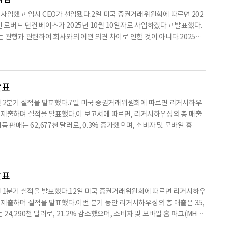
의 경력을 가진 애링턴은 항공우주, 건설, 제조 및 소매업체에서 최고재무책
CEO가 사임했고 임시 CEO가 선임됐다.2일 미국 증권거래위원회에 따르면 202
10월부터 2024년 7월까지 데이브 앤 버스터스(Dave & Buster’s In
인 로버트 던컨 베이츠가 2025년 10월 10일자로 사임하겠다고 발표했다.
 컨설턴트로 활동했다.그는 운영 재무, 재무 관리 시스템, 운영 구조 조정 및 프로
는 관행과 관련하여 회사와의 어떤 의견 차이로 인한 것이 아니다.2025년
텍사스 대학교 알링턴 캠퍼스에서 경영학 학사 학위를 취득하였으며, 공인
케네스 E. 쉽리가 임시 CEO 역할을 맡았다. 이는 회사가 영구적인 후임자
 보유하고 있다.위에서 설명한 것 외에 애링턴과 사람 간에 그가 리거시하우징의 임
 정보는 2024 회계연도에 대한 연례 보고서인 10-K 양식의 제3부에
인이나 그의 직계 가족은 1934년 증권거래법의 규정 S-K의 항목 404
발표
 2025년 2분기 실적을 발표했다.7일 미국 증권거래위원회에 따르면 리거시하우
양식을 제출하며 실적을 발표했다.이 보고서에 따르면, 리거시하우징의 총 매출
제품 판매는 62,677천 달러로, 0.3% 증가했으며, 소비자 및 모바일 홈 파
했다.그러나 기타 수익은 1,616천 달러로 41.8% 감소했다.운영 비용은 57,
3,133천 달러로 2.6% 증가했다.판매, 일반 및 관리 비용은 12,934천 달
 달러로, 전년 동기 대비 20.3% 감소했다.리거시하우징의 CEO인 던컨 베
익에서 긍정적인 성과를 보였지만, 기타 수익의 감소로 인해 순이익이 감소
발표
 서비스를 제공하기 위해 노력할 것"이라고 덧붙였다.리거시하우징은 현재
 2025년 1분기 실적을 발표했다.12일 미국 증권거래위원회에 따르면 리거시하우
으며, 고객에게 맞춤형 주택을 제공하고 있다.회사는 또한 독립 소매업체와
식을 제출하며 실적을 발표했다.이번 분기 동안 리거시하우징의 총 매출은 35,
 제공하여 경쟁력을 높이고 있다.2025년 6월 30일 기준으로 리거시하우
 24,290천 달러로, 21.2% 감소했으며, 소비자 및 모바일 홈 파크(MHP)
의 1,149천 달러에서 증가했다.회사는 앞으로 12개월에서 18개월 동안 운영
 725천 달러로, 59.2% 감소했다.운영 비용은 24,079천 달러로, 9.
컨텐츠는 AI API를 이용하여 요약한 내용으로 수치나 문맥상 요약이 컨텐