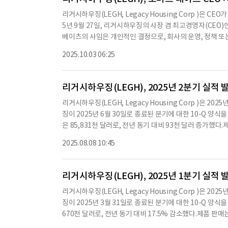
며 회계 시스템, 정책 및 재무 보고를 관리했다.35년 이상
리거시하우징(LEGH, Legacy Housing Corp )은 
임자, 재무 부사장 및 기업 회계 담당자로 근무했으며, 2023년 
5년 9월 27일, 리거시하우징의 사장 겸 최고경영자(CEO)
c.) 및 패뷸러스 플로어스(Fabulous Floors)의 계약
베이츠의 사임은 개인적인 결정으로, 회사의 운영, 정책 또
세스 개선에 대한 폭넓은 경험을 보유하고 있다.애링턴은 
10월 1일, 회사의 공동 창립자이자 부사장, 이사회 멤버인 
회계사(Certified Public Accountant) 자격을
2025.10.03 06:25
를 지명할 때까지의 임시 조치이다.쉽리에 대한 전기 및 기타
원으로 선출되기 위한 어떤 합의나 이해관계가 없다.애링턴 본
(a)
리거시하우징(LEGH), 2025년 2분기 실적 
리거시하우징(LEGH, Legacy Housing Corp )은
징이 2025년 6월 30일로 종료된 분기에 대한 10-Q 
은 85,831천 달러로, 전년 동기 대비 93천 달러 증가했다.
크(MHP) 대출 이자 수익은 21,538천 달러로 5.2% 증가
2025.08.08 10:45
423천 달러로, 8.4% 증가했으며, 이 중 제품 판매 비용은 4
러로 12.8% 증가했다.리거시하우징의 순이익은 24,971천
이츠는 "이번 분기 동안 우리는 제품 판매와 대출 이자 수
리거시하우징(LEGH), 2025년 1분기 실적 
했다"고 밝혔다.이어 "우리는 앞으로도 고객에게 더 나은
리거시하우징(LEGH, Legacy Housing Corp )은
텍사스, 조지아, 오클라호마 등 15개 주에서 운영되고 있
징이 2025년 3월 31일로 종료된 분기에 대한 10-Q 양
의 협력을 통해 판매를 확대하고 있으며, 소비자 금융 옵션을
670천 달러로, 전년 동기 대비 17.5% 감소했다.제품 판매는
징의 현금 잔고는 2,631천 달러로, 2024년 12월 31일
대출 이자 수익은 10,655천 달러로 소폭 증가했다.기타 수익은
자금을 충분히 확보할 수 있을 것으로 예상하고 있다.※ 본 