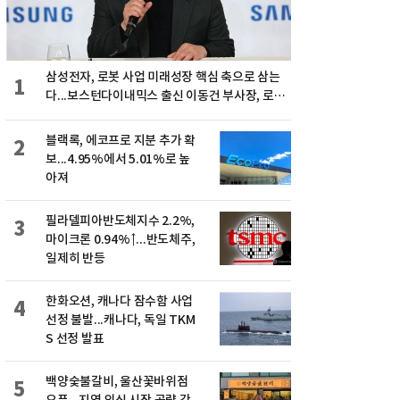
삼성전자, 로봇 사업 미래성장 핵심 축으로 삼는
1
다...보스턴다이내믹스 출신 이동건 부사장, 로보
틱스 전략팀장으로 선임
블랙록, 에코프로 지분 추가 확
2
보...4.95%에서 5.01%로 높
아져
필라델피아반도체지수 2.2%,
3
마이크론 0.94%↑...반도체주,
일제히 반등
한화오션, 캐나다 잠수함 사업
4
선정 불발...캐나다, 독일 TKM
S 선정 발표
백양숯불갈비, 울산꽃바위점
5