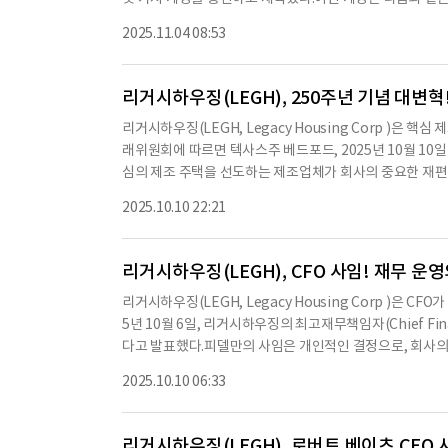
영될 것이라고 밝혔다.이는 3분기 생산량을 초과하는 속도이
에 대해 파생 소송을 제기하거나 유지하기 위해서는, 해당 
막 몇 달을 맞이하는 긍정적인 단계로 평가하고 있다.리거
2025.11.04 08:53
한다. 소유 기준이 추가됐다.둘째, TBOC에 정의된 '내부
운영 효율성을 우선시하고 있다."리거시 주택은 더 높고, 더 
만약 해당 법원이 관할권이 없을 경우 텍사스 비즈니스 법원
250 이니셔티브의 일환으로 우리는 혁신의 속도를 계속해
정의된 '내부 실체 청구'에 대한 배심원 재판 포기를 규정
리거시하우징(LEGH), 250주년 기념 대변
며, 개정된 내용은 회사의 정관 제3.2, 제3.3, 제3.4로 제
리거시하우징(LEGH, Legacy Housing Corp )은
지슨을 이사회 의장으로 임명했다. 호지슨은 2005년 회사의 
래위원회에 따르면 텍사스주 베드포드, 2025년 10월 10일 —
월부터 2024년 12월까지 이사회 의장직을 수행했다.케네스
심의 제조 주택을 선도하는 제조업체가 회사의 중요한 재편
정은 회사의 주주들에게 중요한 변화로, 주주들의 권리와 
편이 포함된다.국가의 250주년 기념일을 맞이하여 리거시
태는 안정적이며, 주주들의 권리 보호를 위한 조치가 강화
2025.10.10 22:21
현하는 데 집중하고 있다.“리거시 주택은 더 높고, 더 넓고
다.※ 본 컨텐츠는 AI API를 이용하여 요약한 내용으로 
다.“더 높은 지붕 경사, 클래스에서 가장 넓은 바닥, 모든
고용이며 투자를 할때는 컨텐츠 원문을 필히 필독하시
특한 제품을 제공한다.리거시 250 이니셔티브의 일환으로 
리거시하우징(LEGH), CFO 사임! 재무 운
모델이 국가의 250주년 생일과 리거시가 미국의 꿈의 핵심
리거시하우징(LEGH, Legacy Housing Corp )은 
초의 새로운 8x12 창고 모듈이 포함된다.이 기능은 리거시
5년 10월 6일, 리거시하우징의 최고재무책임자(Chief Finan
생활 공간에서 상당한 양의 저장 공간을 확보함으로써 기능
다고 발표했다.피델만의 사임은 개인적인 결정으로, 회사의 
위해 설계된 현대적인 평면도를 개발했다”고 회사의 영업 사원
것이 아니다.2025년 10월 7일, 리거시하우징의 이사회는
성급 욕실은 접근 가능한 가격대에서 맞춤형 주택 느낌을 제
2025.10.10 06:33
책임자로 임명했다.애링턴은 후임자가 임명될 때까지 회사의
인 샤워에 있는 두 개의 샤워 헤드를 좋아한다.회사의 에너
턴은 현재 63세로, 2024년 9월부터 리거시하우징의 모바일
21 SEER 숨겨진 덕트 “미니 스플릿” 히트 펌프가 그것이
있으며, 2022년 5월부터 2023년 9월까지 회사의 최
리거시하우징(LEGH), 로버트 베이츠 CEO 