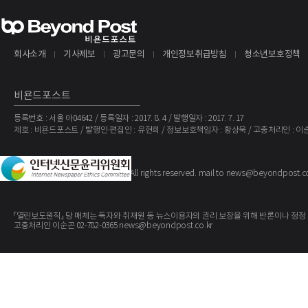
회사소개
기사제보
광고문의
개인정보취급방침
청소년보호정책
비욘드포스트
등록번호 : 서울 아04642 / 등록일자 : 2017. 8. 4 / 발행일자 : 2017. 7. 17
제호 : 비욘드포스트 / 발행인·편집인 : 유현희 / 정보보호책임자 : 황상욱 / 고충처리인 : 이
The BeyondPost
Copyright ©
. All rights reserved. mail to news@beyondpost.c
「열린보도원칙」 당 매체는 독자와 취재원 등 뉴스이용자의 권리 보장을 위해 반론이나 정정
고충처리인 이순곤 02-782-0365 news@beyondpost.co.kr