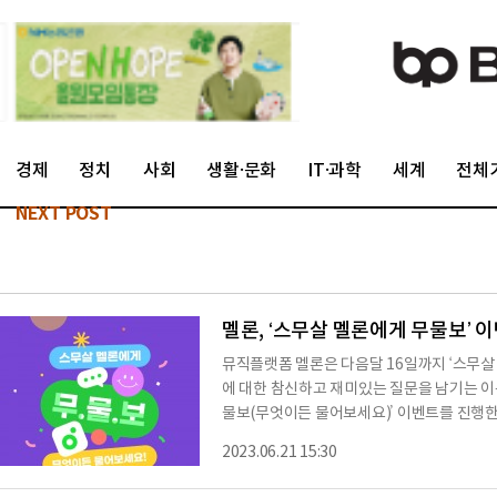
경제
정치
사회
생활·문화
IT·과학
세계
전체
NEXT POST
멜론, ‘스무살 멜론에게 무물보’ 
뮤직플랫폼 멜론은 다음달 16일까지 ‘스무살
에 대한 참신하고 재미있는 질문을 남기는 이
물보(무엇이든 물어보세요)’ 이벤트를 진행한
론’에 이어 ‘스무살 멜론’ 캠페인의 두번째 
2023.06.21 15:30
민국 음악산업 및 트렌드에 대한 모든 호기심
멜론을 향한 이용자들의 질문 중 재미나고 참신