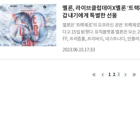
에서 답변이 제공될 예정이
멜론, 라이브클럽데이X멜론 ‘트랙제
갑내기에게 특별한 선물
멜론은 ‘트랙제로’의 오프라인 공연 ‘트랙제로
다고 15일 밝혔다. 뮤직플랫폼 멜론은 오는 
FF, 프리즘홀, 프리버드, 네스트나다, 언플
‘제 60회 LIVE CLUB DAY X 멜론 트랙제로 
2023.06.15 17:33
코로나19 팬데믹으로 어려움을 겪은 인디 
직접 만나는 현장의 기회를 제공하고자 시작한
무대를 선보이는 중이다.오는 24일에는 매달
1
2
3