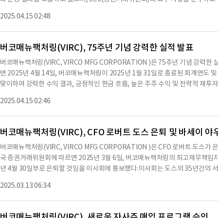
러이며, 총 부채는 1억 8378만 달러로 보고됐다.총 주주 자본은 1억 5600만 
6,620만 달러의 순매출을 기록했으며, 이는 2024년의 2억 6,910만 달러에 비
기회를 포착할 수 있는 기반을 마련하고 있음을 보여준다.※ 본 컨텐츠는 AI AP
2025.04.15 02:48
격의 소폭 상승과 단위 판매량의 미세한 감소에 기인한다.또한, 2025년 동안의 영업 이
컨텐츠 원문과 다를 수 있습니다. 해당 컨텐츠는 투자 참고용이며 투자를 할때는 
러에 비해 감소했다.버코매뉴팩처링은 2025년 동안 약 3.3%의 주문 증가율을 기
영향을 극복한 결과로 보인다.회사는 또한 원자재, 에너지 및 운송 비용의 변동성
버코매뉴팩처링(VIRC), 75주년 기념 강력한 실적 발표
인상이 수익성 회복에 기여했다.회사는 2025년 4월 14일에 독립 감사인인 Moss
버코매뉴팩처링(VIRC, VIRCO MFG CORPORATION )은 75주년 기념 강
SEC에 제출했다.이 보고서는 회사의 내부 통제 시스템의 효과성에 대한 평가도 
면 2025년 4월 14일, 버코매뉴팩처링이 2025년 1월 31일로 종료된 회계연도 
버추와 CFO인 로버트 E. 도스는 이 보고서의 정확성을 보증하는 인증서를 제출했
맞이하여 강력한 수익 결과, 긍정적인 현금 흐름, 높은 주주 수익 및 전략적 재투자를
성을 평가하고 이를 관리하고 있다.회사는 2025년 동안 3억 8천만 달러의 자산을 
러에 달했으며, 매출은 2억 6,624만 달러를 기록했다.운영 현금 흐름은 3,300
의 자산을 기록했다.또한, 회사는 2025년 1월 31일 기준으로 8,867,000 
2025.04.15 02:46
달러를 초과했다.전략적 자본 지출은 600만 달러로 증가했으며, 주주 자본은 20%
로도 교육 시장을 위한 가구 및 장비의 설계, 생산 및 유통에 집중할 계획이다.회
계연도 매출은 전년 대비 1.1% 감소했으며, 4분기 매출은 3,320만 달러로 33
고 있으며, 교육 시장
인 재해 복구 주문이 없었던 것과 관련이 있다.전체 회계연도의 총 매출 총 이익률은
버코매뉴팩처링(VIRC), CFO 로버트 도스 은퇴 및 바세이 야
로 감소했다.운영 소득은 2,785만 달러로 매출의 10.5%를 차지했으며, 전년의 
버코매뉴팩처링(VIRC, VIRCO MFG CORPORATION )은 CFO 로버트 도
의 순손실을 기록했다.이러한 결과는 회사의 강력한 재무 상태를 지속적으로 강화하
국 증권거래위원회에 따르면 2025년 3월 6일, 버코매뉴팩처링의 최고재무책임자(
매입, 600만 달러 이상의 새로운 생산 기계 및 장비 구매를 지원하고 있다.연말 현금
년 4월 30일부로 은퇴할 것임을 이사회에 통보했다.이사회는 도스의 35년간의 
했다.경영진은 투자자들로부터 관세 및 글로벌 무역 불확실성이 향후 연도에 미
했다.도스는 은퇴 후에도 회사와 상담할 수 있는 기회를 가질 예정이다.같은 날,
제공하지 않지만, 비GAAP 계획 지표인 '출하량 및 백로그'를 투자자들에게 제시했
2025.03.13 06:34
를 도스의 후임으로 임명했다.야우는 도스의 은퇴와 함께 CFO 및 재무담당 이사
는 3억 1,641만 달러로, 전년의 3억 1,840만 달러에서 소폭 감소했다.경영진
함께 회사의 비서로도 임명되었다.야우의 CFO로서의 보상 조건은 아직 결정되지 
확장하기에 이상적인
며, 2024년에는 재무부문 수석 부사장으로 임명되기 전 2004년부터 회사의 부사
버코매뉴팩처링(VIRC), 새로운 자사주 매입 프로그램 승인