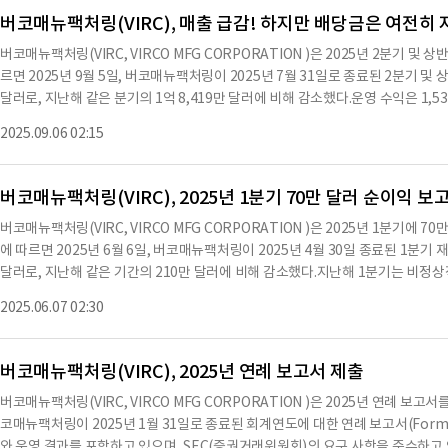
은 기간의 2,740만 달러의 순이익과 2억 3,778만 달러의 매출에 비해 감소했다.
버코매뉴팩처링(VIRC), 매출 급감! 하지만 배당금은 여전히
의 43.2%를 차지하며, 지난해 같은 기간의 1억 720만 달러, 매출의 45.1%에서 
버코매뉴팩처링(VIRC, VIRCO MFG CORPORATION )은 2025년 2분기 
를 차지하며, 지난해 같은 기간의 7,130만 달러, 매출의 30.0%에서 증가했다
르면 2025년 9월 5일, 버코매뉴팩처링이 2025년 7월 31일로 종료된 2분기 및
낮은 생산 수준에 의해 발생했다.관리진은 지난해의 비정상적인 재난 복구 주문의
달러로, 지난해 같은 분기의 1억 8,419만 달러에 비해 감소했다.운영 수익은 1,53
것이라고 경고했다.이러한 주문이 없었더라도, 이동식 학교 가구 및 장비 시장은 지
어들었다.상반기 총 매출은 1억 2,584만 달러로, 지난해의 1억 5,515만 달러에 비
있다.일반적인 둔화의 가장 명백한 원인은 팬데믹 회복 자금의 만료이며, 이는 공
2025.09.06 02:15
지난해의 2,490만 달러에서 감소했다.이러한 감소는 교육 가구에 대한 수요 감
분위기와 관련이 있다.그럼에도 불구하고, 회사의 미배송 백로그는 3분기 말까지
것이다.지난해의 재난 복구 주문은 약 1,300만 달러의 매출에 기여했으며, 이로 
수준이다.그러나 회사의 매출 품질은 여전히 높아, 상반기 총 매출 총이익률은 45
버코매뉴팩처링(VIRC), 2025년 1분기 70만 달러 순이익 보
2025년 2분기 주당 0.025달러의 현금 배당금을 선언했으며, 이는 2025년 10월 
버코매뉴팩처링(VIRC, VIRCO MFG CORPORATION )은 2025년 1분기에
정이다.회사는 향후 배당금 지급에 대해 이사회 승인 후 결정할 것이며, 배당금 지
에 따르면 2025년 6월 6일, 버코매뉴팩처링이 2025년 4월 30일 종료된 1분기
코매뉴팩처링의 회장 겸 CEO인 로버트 버추는 "올해와 같은 둔화 현상을 보고하
달러로, 지난해 같은 기간의 210만 달러에 비해 감소했다.지난해 1분기는 비정
통해 기회를 계획하는 법을 배웠다"고 말했다.그는 또한 "현재의 경제적 영향이 
반면, 올해는 수요가 둔화됐다.그러나 경영진은 둔화된 수요가 다년간의 선거 관
체로서의 지위를 활용하여 새로운 균형을 찾을 수 있을 것"이라고 덧붙였다.회사의 
2025.06.07 02:30
고 있다.매출 감소에도 불구하고, 1분기 총 매출 총이익률은 43.5%에서 47.5
로 총 자산은 198,641만 달러, 총 부채는 83,265만 달러로 나타났다.주주 자본
으로 낮은 마진 때문이며, 전체 서비스가 필요한 주문의 비율이 높아진 것도 긍
유지
품을 국내에서 제조하고 있어, 향후 관세가 총이익률에 미치는 영향은 크지 않을 
버코매뉴팩처링(VIRC), 2025년 연례 보고서 제출
고, 피크 시즌 배송을 적시에 수행할 수 있는 능력에 자신감을 보이고 있다.2025년
버코매뉴팩처링(VIRC, VIRCO MFG CORPORATION )은 2025년 연례 
0만 달러의 현금 배당금을 지급했다.이사회는 2025년 2분기 보통주 1주당 0.025
코매뉴팩처링이 2025년 1월 31일로 종료된 회계연도에 대한 연례 보고서(Form
월 20일 기준 주주에게 2025년 7월 11일 지급될 예정이다.버코매뉴팩처링은 2025
와 운영 결과를 포함하고 있으며, SEC(증권거래위원회)의 요구 사항을 준수하고 있