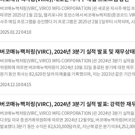
사로 근무했다.야우는 브루클린 대학교에서 회계학 학사 학위를, 페퍼다인 대학
버코매뉴팩처링(VIRC, VIRCO MFG CORPORATION )은 새로운 자사주 
의 관계를 통해 임원으로 선출된 것이 아니며, 회사의 이사나 임원과의 가족 관계도
따르면 2025년 1월 21일, 캘리포니아 토런스에서 버코매뉴팩처링(증권코드: VI
없다.2025년 3월 6일, 회사의 이사회는 2025 회계연도 4분기 동안 보통주 1주
사주 매입 프로그램을 승인했다.이 프로그램은 2025년 2월 1일부터 시작되며, 
2025년 4월 11일, 2025년 3월 26일 기준으로 보통주 주주에게 지급될 예정
입은 경영진의 재량에 따라 공개 시장에서의 매입, 비공식 거래 또는 기타 방법을 
을 지급할 계획이지만, 향후 배당금의 선언 및 지급, 금액은 이사회의 재량 및 회
2025.01.22 04:10
10b5-1 조항에 따라 자격을 갖춘 거래 계획을 포함한다.자사주 매입의 시기와 총액은
있다.따라서 회사가 향후 배당금을 선언하고 지급할 것이라는 보장은 없다.※ 본 컨
건, 현재 주가, 거래량 및 기타 고려 사항에 따라 달라질 것이다.자사주 매입 권
나 문맥상 요약이 컨텐츠 원문과 다를 수 있습니다. 해당 컨텐츠
않으며, 프로그램은 회사의 재량에 따라 사전 통지 없이 중단되거나 종료될 수 있
버코매뉴팩처링(VIRC), 2024년 3분기 실적 발표 및 재무상태
자금을 기존 현금 및 현금성 자산을 활용할 계획이다.이 보도자료는 Exhibit 99
버코매뉴팩처링(VIRC, VIRCO MFG CORPORATION )은 2024년 3분기 
있다.또한, 이 보도자료는 1995년 사모증권소송개혁법에 정의된 '미래 예측 진술
위원회에 따르면 버코매뉴팩처링이 2024년 10월 31일 종료된 분기에 대한 재무 
황에 대한 현재의 기대와 신념에 기반하고 있으며, 이러한 진술에 과도한 의존을 
분기 동안 회사는 82,620천 달러의 매출을 기록했으며, 이는 2023년 같은 기간의 
실성, 가정 및 기타 요인을 포함하며, 많은 요인은 우리의 통제를 벗어나고 예측
이익은 8,401천 달러로, 2023년 3분기의 10,160천 달러에 비해 감소했다.매출
다를 수 있도록 할 수 있다.연례 보고서, 분기 보고서(Form 10-Q) 및 증권
2024.12.10 04:15
서 소폭 하락했다.판매, 일반 및 관리비용은 25,565천 달러로, 지난해 같은 기간의 
위험 및 불확실성에 대한 추가 설명을 확인할 수 있다.우리는 우리의 미래 예측 
안의
료에 대한 언급 없이도 보도자료, 정기 보고서 또는 기타
버코매뉴팩처링(VIRC), 2024년 3분기 실적 발표: 강력한
버코매뉴팩처링(VIRC, VIRCO MFG CORPORATION )은 2024년 3분기
다.9일 미국 증권거래위원회에 따르면 2024년 12월 9일, 버코매뉴팩처링(버코)은
발표했다.3분기 동안 수익은 82,620,000달러로, 지난해 같은 분기의 84,252,
익은 5.0% 증가하여 237,774,000달러에 달했다.3분기 총 이익은 36,678,000