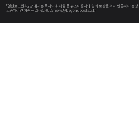
「열린보도원칙」 당 매체는 독자와 취재원 등 뉴스이용자의 권리 보장을 위해 반론이나 정정
고충처리인 이순곤 02-782-0365 news@beyondpost.co.kr