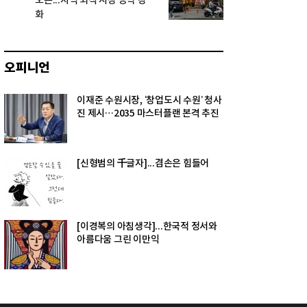
오픈...지역 외식 시장 공략 강
화
오피니언
이재준 수원시장, ‘창업도시 수원’ 청사
진 제시…2035 마스터플랜 본격 추진
[신형범의 千글자]...겸손은 힘들어
[이경복의 아침생각]...한국적 정서와
아름다움 그린 이만익