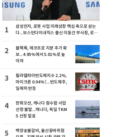
삼성전자, 로봇 사업 미래성장 핵심 축으로 삼는
1
다...보스턴다이내믹스 출신 이동건 부사장, 로보
틱스 전략팀장으로 선임
블랙록, 에코프로 지분 추가 확
2
보...4.95%에서 5.01%로 높
아져
필라델피아반도체지수 2.2%,
3
마이크론 0.94%↑...반도체주,
일제히 반등
한화오션, 캐나다 잠수함 사업
4
선정 불발...캐나다, 독일 TKM
S 선정 발표
백양숯불갈비, 울산꽃바위점
5