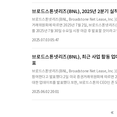
하고 건설을 시작했다.이 프로젝트에는 달라스 MSA에 위치한
ogistics)와의 협력도 포함된다.또한, 캘리포니아 중앙 계곡
브로드스톤넷리즈(BNL), 2025년 2분기 실
업 물류 창고와 달라스 MSA에 위치한 스프라우츠 파머스 마켓(S
브로드스톤넷리즈(BNL, Broadstone Net Lease, In
다.모든 프로젝트는 2026년 3분기에 완료될 것으로 예상된다
거래위원회에 따르면 2025년 7월 2일, 브로드스톤넷리즈(증
요약은 다음과 같다.이 표는 진행 중인 소매 및 산업 프로젝
를 2025년 7월 30일 수요일 시장 마감 후 발표할 것이라고
목표 안정화 날짜, 임대 기간, 연간 임대 인상, 총 프로젝트
퍼런스 콜 및 오디오 웹캐스트를 개최할 예정이다.실시간 웹캐스트에 
w 프로젝트는 2025년 6월에 시작되어 2025년 9월에 안
2025.07.03 05:47
742를 방문하면 된다.전화로 듣기를 원하는 경우, 미국 참가자는 
하이오)에 위치한 시에라 네바다 프로젝트는 2024년 10월
여 접근 코드 819289를 입력하면 된다.국제 접속 번호는 https:
은
=48643에서 확인할 수 있다.컨퍼런스 콜 웹캐스트의 재생
브로드스톤넷리즈(BNL), 최근 사업 활동 업데이트
면 https://investors.bnl.broadstone.co
표
되는 산업 중심의 다각화된 넷 리스 REIT로, 2025년 3
고 있으며, 이 중 762개는 미국 44개 주에, 7개는 캐나다 
브로드스톤넷리즈(BNL, Broadstone Net Lease, Inc
년 증권거래법 제21E조의 의미 내에서 '전망' 진술이 포함
참여한다고 발표했다.2일 미국 증권거래위원회에 따르면 202
이다.이러한 전망 진술은 '전망', '잠재적', '할 수 있다', '할 것이다
대한 업데이트를 발표했다.또한, 브로드스톤의 CEO인 존 모레
'추정', '계획', '믿는다
eit REITweek 2025 연례 회의에 참석할 것이라고 밝
2025.06.02 20:01
이트를 제공했다.분기 초부터 현재까지 총 8,330만 달러를 투
춤형 개발에 사용됐다.연초부터 현재까지 총 1억 7,170만 달
달러는 맞춤형 개발에, 280만 달러는 수익 창출을 위한 자본
에 1,920만 달러로 구성된다.이 보도자료 발표일 기준으로, 신