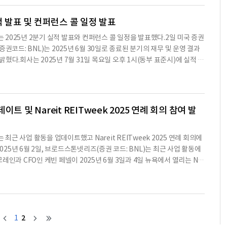
 새로운 산업 물류 창고 시설이 포함되어 있으며, 파머 물류(Palmer L
에 위치한 AGCO 코퍼레이션(AGCO Corporation)을 위한 새로운 산
적 발표 및 컨퍼런스 콜 일정 발표
prouts Farmers Market, Inc.)을 위한 새로운 식료품점도 포함된
c. )는 2025년 2분기 실적 발표와 컨퍼런스 콜 일정을 발표했다.2일 미국 증권
.2025년 7월 24일 기준으로 진행 중인 개발 및 안정화된 개발에 대한
권코드: BNL)는 2025년 6월 30일로 종료된 분기의 재무 및 운영 결과
트에 대한 정보를 포함하고 있으며, 각 프로젝트의 예상 임대 면적, 시작일,
 밝혔다.회사는 2025년 7월 31일 목요일 오후 1시(동부 표준시)에 실적 컨
 투자 추정치 등을 포함한다.예를 들어, 잭슨빌(플로리다)에 위치한 7 Bre
접속하려면 https://events.q4inc.com/attendee/210232
정화될 것으로 예상되며, 총 투자액은 200만 달러에 달한다.또한, 다이턴(오
1-833-470-1428(무료) 또는 1-404-975-4839(지역)로 전화하
에 시작되어 2025년 11월에 안정화될 예정이다.이 프로젝트의 총 투자액
//www.netroadshow.com/events/global-numbers?confId
은 라이브 방송 종료 약 1시간 후에 가능하며, 웹을 통해 재생을 듣고 싶다
 및 Nareit REITweek 2025 연례 회의 참여 발
m를 방문하면 된다.브로드스톤넷리즈는 주로 단일 세입자 상업용 부동산에 장기 임대
월 31일 기준으로 769개의 개별 넷 리스 상업용 부동산 포트폴리오를 보유하
4개 주에 위치하고 있다.이 보도자료에는 1933년 증권법 제27A조 및 1934
. )는 최근 사업 활동을 업데이트했고 Nareit REITweek 2025 연례 회의에
되어 있으며, 이는 회사의 계획, 전략 및 비즈니스 및 재무 전망과 관련된 것
5년 6월 2일, 브로드스톤넷리즈(증권 코드: BNL)는 최근 사업 활동에
', '해야 한다', '할 수 있다', '추구한다', '약', '예상', '의도', '예상',
인과 CFO인 케빈 페넬이 2025년 6월 3일과 4일 뉴욕에서 열리는 Nar
혔다.2025년 6월 2일 기준으로, 브로드스톤넷리즈는 다음과 같은 사업 업데
자했으며, 이 중 5,470만 달러는 신규 자산 인수에, 2,860만 달러는 맞
러를 투자했으며, 이 중 1억 1,370만 달러는 신규 자산 인수에, 5,510만
 지출에 사용됐다.총 투자액은 산업 자산에 1억 5,250만 달러, 소매 자산
규 자산 인수는 1억 9,160만 달러에 달하며, 이 중 1억 7,020만 달러는
2
1