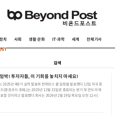
정치
사회
생활·문화
IT·과학
세계
전체기사
OST
검색
 임박! 투자자들, 이 기회를 놓치지 마세요!
c. )는 2025년 4분기 실적 발표와 컨퍼런스 콜 일정을 발표했다.12일 미국 증
(증권코드: BNL)는 2025년 12월 31일로 종료되는 분기 및 연도의 재
 발표할 것이라고 발표했다.회사는 2026년 2월 19일 목요일 오전 11시(동
정이다.실시간 웹캐스트에 접속하려면 https://events.q4inc.com/
는 경우, 미국 참가자는 1-833-470-1428(무료) 또는 1-646-844-63
속 번호는 https://www.netroadshow.com/conferencing/gl