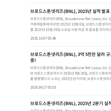
상향 조정했다.이는 연간 4.2%에서 4.9%의 성장률을 나타낸
러로, 희석 주당 0.14달러를 기록하며, 전년 동기 대비 26
브로드스톤넷리즈(BNL), 2025년 실적 발표
에 대한 손상 충당금이 5백 9십만 달러 증가한 것과 관련이 있
브로드스톤넷리즈(BNL, Broadstone Net Lease, In
0.37달러를 기록하며, 전년 동기 대비 5.7% 증가했다.회사
거래위원회에 따르면 2025년 10월 6일, 브로드스톤넷리즈(
유하고 있으며, 이 중 752개는 미국 44개 주에, 7개는 캐
를 2025년 10월 29일 수요일 시장 마감 후 발표할 것이라고
트에 달하며, 임대 계약이 체결된 부동산은 99.5%에 달한다.
적 컨퍼런스 콜 및 오디오 웹캐스트를 개최할 예정이다.실시간 웹캐스
억 3천 946만 달러는 신규 부동산 인수에, 4천 99만 달러
2025.10.07 05:40
774299를 방문하면 된다.전화로 듣기를 원하는 경우, 미국 참가
사는 2025년 9월 30일 기준으로 총 2억 4천만 달러의 부
하여 접근 코드 237687을 입력하면 된다.국제 접속 번호는 http
s?confId=89850에서 확인할 수 있다.컨퍼런스 콜 웹캐
브로드스톤넷리즈(BNL), 3억 5천만 달러 규모
을 듣고 싶다면 https://investors.bnl.broads
중!
에 장기 임대되는 산업 중심의 다각화된 넷 리스 REIT로, 2
별 넷 리스 상업용 부동산으로 구성된 포트폴리오를 보유하고
브로드스톤넷리즈(BNL, Broadstone Net Lease, Inc
함되어 있으며, 이러한 진술은 일반적으로 '전망', '잠재적', '할 수
면 브로드스톤넷리즈가 2025년 9월 26일, 브로드스톤넷리즈 LL
'기대', '의도', '예상', '추정', '계획', '될 것이다', 
를 발행했다.이 노트는 2032년 만기이며, 브로드스톤넷리즈 
않은 위험과 불확실
15일에 체결된 기본 계약서(이하 '기본 계약서')와 2025년
2025.09.27 05:53
해 규정된다.이 계약서는 발행자, 회사 및 U.S. Bank Tr
하는 역할을 한다.노트는 연 5.000%의 이자를 지급하며, 이
1일이다.발행자는 노트를 발행하기 위해 98.526%의 가
브로드스톤넷리즈(BNL), 2025년 2분기 실
의 모든 기존 및 미래의 선순위 무담보 채무와 동일한 지급 