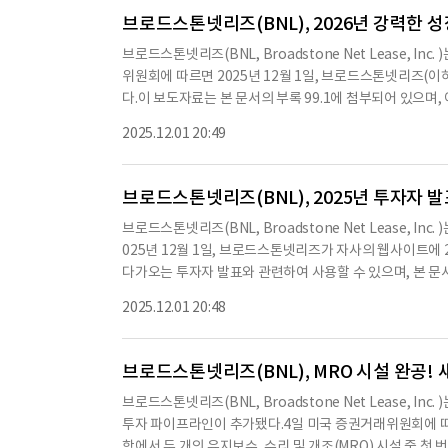
obal-numbers?confId=94099에서 확인할 수 있
브로드스톤넷리즈(BNL), 2026년 강력한 
을 통해 재생을 듣고 싶다면 https://investors.bnl
브로드스톤넷리즈(BNL, Broadstone Net Lease, 
업용 부동산에 장기 임대되는 산업 중심의 다각화된 넷 리스 RE
위원회에 따르면 2025년 12월 1일, 브로드스톤넷리즈(
759개의 개별 넷 리스 상업용 부동산으로 구성된 포트폴리오
다.이 보도자료는 본 문서의 부록 99.1에 첨부되어 있으며, 여
증권거래법 제21E조의 의미 내에서 '전망' 진술이 포함되어
공'되는 것이며, 1934년 증권거래법 제18조의 목적을 위
이다.이러한 전망 진술은 알려진 및 알려지지 않은 위험과
2025.12.01 20:49
않는다.또한, 이러한 정보는 증권거래법 또는 1933년 증
과와 실질적으로 다를 수 있음을 의미한다.이러한 위험 및
년 12월 1일 기준으로 최근 사업 활동에 대한 업데이트를 
존 모레인(John Moragne)은 "우리는 2026년을 강
브로드스톤넷리즈(BNL), 2025년 투자자 발
계적인 실행과 맞춤형 파이프라인의 강점이 결합되어, 최근 세
브로드스톤넷리즈(BNL, Broadstone Net Lease, I
달성할 수 있을 것이라는 확신을 준다"고 덧붙였다.이어서 
025년 12월 1일, 브로드스톤넷리즈가 자사의 웹사이트에 
체계적인 투자 접근 방식, 지속적인 가치 창출을 뒷받침하는
다가오는 투자자 발표와 관련하여 사용할 수 있으며, 본 문서의 
로 회사는 6억 9,670만 달러를 투자했으며, 이 중 4억 1,6
된 정보는 '제공'되는 것이며, 1934년 증권거래법 제18조
달러는 전환 자본, 830만 달러는 수익 창출 자본 지출에 사
2025.12.01 20:48
용을 받지 않는다.또한 이 정보는 증권거래법 또는 1933년
수익 창출 자본 지출을 위한 410만 달러의 약정이 있다.회사는
월 투자자 발표에서 브로드스톤넷리즈는 향후 성장 전략과 재
이는 4.
던스가 포함되어 있으며, 이는 경제적 조건, 임대인 재무 건
브로드스톤넷리즈(BNL), MRO 시설 완공!
받을 수 있다.이러한 위험 요소는 2024년 12월 31일 종료
브로드스톤넷리즈(BNL, Broadstone Net Lease, I
EC 웹사이트에서 확인할 수 있다. 발표에서는 2025년과 2026년
투자 파이프라인이 추가됐다.4일 미국 증권거래위원회에 따르
O) 성장률이 각각 2.9%와 4.2%로 예상되며, 2026년에는
항에서 두 개의 유지보수, 수리 및 개조(MRO) 시설 중 