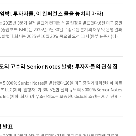
다.2025년 3분기 주요 실적은 다음과 같다.순이익은 2천 706만 5천 달
.3% 감소했다.이는 주로 이자 비용이 1천 1백만 달러 증가하고, 임대 자산
 임박! 투자자들, 이 컨퍼런스 콜을 놓치지 마라!
다.조정된 자산 운영 수익(AFFO)은 7천 431만 4천 달러로, 희석 주당
c. )는 2025년 3분기 실적 발표와 컨퍼런스 콜 일정을 발표했다.6일 미국 증권
는 2025년 9월 30일 기준으로 759개의 개별 순 임대 상업용 부동산을 보
증권코드: BNL)는 2025년 9월 30일로 종료된 분기의 재무 및 운영 결과
나다 4개 주에 위치하고 있다.전체 임대 가능한 면적은 약 4천 707만 제곱피
 밝혔다.회사는 2025년 10월 30일 목요일 오전 11시(동부 표준시)에 실
회사는 2025년 3분기 동안 2억 3천 894만 달러를 투자했으며, 이 중 1
트에 접속하려면 https://events.q4inc.com/attendee/532
는 맞춤형 개발에, 5천 624만 달러는 수익 창출 자본 지출에 사용되었다.회
자는 1-833-470-1428(무료) 또는 1-646-844-6383(지역)로 전화
채를 보유하고 있으며, 연간 조정된 EBIT
s://www.netroadshow.com/conferencing/global-number
스트의 재생은 라이브 방송 종료 후 약 1시간 후에 가능하며, 웹을 통해 재생
의 고수익 Senior Notes 발행! 투자자들의 관심 집
tone.com를 방문하면 된다.브로드스톤넷리즈는 주로 단일 세입자 상업용 부동산
025년 6월 30일 기준으로 44개 주와 4개 캐나다 주에 위치한 766개의 개
 있다.이 보도자료에는 2025년 가이드라인 및 가정과 관련된 진술이 포
. )는 5.000% Senior Notes를 발행했다.26일 미국 증권거래위원회에 따르
 있다', '할 것이다', '해야 한다', '추구한다', '약', '프로젝트', '예측',
C(이하 '발행자')가 3억 5천만 달러 규모의 5.000% Senior Notes
'믿는다', '계속한다' 등의 용어로 식별할 수 있다.이러한 진술은 알려진 및 알려지지
Inc.(이하 '회사')가 무조건적으로 보증한다.노트의 조건은 2021년 9월
 9월 26일에 체결된 두 번째 보충 계약서(이하 '두 번째 보충 계약서')에 의
ust Company 간의 계약으로, 발행자는 노트를 발행하고 회사는 이를 보증
자는 매년 5월 1일과 11월 1일에 지급된다.첫 이자 지급일은 2026년 5월
격으로 인수인에게 판매했다.노트는 발행자의 선순위 무담보 채무로, 발행자
적 발표
권리를 가진다.그러나 노트는 발행자의 기존 및 미래의 담보 채무 및 기타