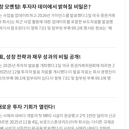
다.컨퍼런스 콜 웹캐스트의 재생은 라이브 방송 종료 약 1시간 후에 가능하며, 웹
성장 모멘텀! 투자자 데이에서 밝혀질 비밀은?
.broadstone.com를 방문하면 된다.브로드스톤넷리즈는 주로 단일 세입자 상
Inc. )는 사업을 업데이트하고 2026년 가이던스를 발표했다.1일 미국 증권거래
IT로, 2025년 9월 30일 기준으로 44개 주와 4개 캐나다 주에 위치한
이하 회사)는 최근 사업 활동에 대한 업데이트를 포함한 보도자료를 발표했
를 보유하고 있다.이 보도자료에는 1933년 증권법 제27A조 및 1934년
기서 참조된다.이 항목 7.01 및 첨부된 부록 99.1에 명시된 정보는 '제
 있으며, 이 진술은 회사의 계획, 전략 및 비즈니스 및 재무 전망에 관한 것
해 '제출'된 것으로 간주되지 않으며, 해당 법률에 따른 책임의 적용을 받지
 불확실성을 포함하며, 이는 브로드스톤넷리즈의 실제 미래 결과가 예상 결
권법에 따른 제출물에 참조로 포함된 것으로 간주되지 않는다.회사는 2025
 불확실성은 일반
제공하고 2026 회계연도에 대한 초기 가이던스를 발표했다.BNL의 CEO인
력한 모멘텀과 명확한 비전을 가지고 시작하고 있다"고 말했다.그는 "우리의 체
표, 성장 전략과 재무 성과의 비밀 공개!
입자 관련 뉴스에도 불구하고 2025년과 2026년의 AFFO 성장 목표를
nc. )는 2025년 투자자 발표를 개최했다.1일 미국 증권거래위원회에 따르면 2
그는 투자자 데이를 개최할 예정이며, 이 자리에서 차별화된 장기 전략과
2025년 12월 투자자 발표 자료를 게시했다.이 발표 자료는 회사 경영진이
 운영 실행에 대한 깊은 통찰을 제공할 것이라고 밝혔다.2025년 기준으
부록 99.1에 첨부되어 있다.이 항목 7.01 및 첨부된 부록 99.1에 명시
60만 달러는 신규 부동산 인수, 1억 8,180만 달러는 맞춤형 개발, 9,000만
의 목적을 위해 '제출'된 것으로 간주되지 않으며, 제18조에 따른 책임의 적
용되었다.또한, 1,330만 달러의 인수 건이 진행 중이며, 기존 세입자와의
 증권법에 따라 제출된 어떤 서류에도 참조로 포함되지 않는다. 2025년 12
 2025년 AFFO 가이던스를 주당 1.49달러에서 1.50달러로 유지하며,
무 성과에 대한 통찰을 제공했다.발표에서는 2025년과 2026년의 가이
전성, 자산 인수 및 개발 프로젝트의 진행 상황 등 여러 위험 요소에 영향을
 새로운 투자 기회가 열린다!
된 회계연도의 연례 보고서의 항목 1A '위험 요소'에서 설명되어 있으며, S
nc. )는 시에라 네바다 개발의 첫 MRO 시설이 완공됐고 2억 1천만 달러의 신규
의 조정된 자산 수익률(Adjusted Funds From Operations, AFF
면 2025년 11월 4일, 브로드스톤넷리즈(이하 회사)는 다이튼 국제공
 1억 5천 3백만 달러에서 1억 5천 7백만 달러의 AFFO가 예상된다.또한, 2
첫 번째 시설의 실질적인 완공을 발표했다.이 시설은 시에라 네바다 코퍼레이