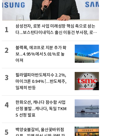
삼성전자, 로봇 사업 미래성장 핵심 축으로 삼는
1
다...보스턴다이내믹스 출신 이동건 부사장, 로보
틱스 전략팀장으로 선임
블랙록, 에코프로 지분 추가 확
2
보...4.95%에서 5.01%로 높
아져
필라델피아반도체지수 2.2%,
3
마이크론 0.94%↑...반도체주,
일제히 반등
한화오션, 캐나다 잠수함 사업
4
선정 불발...캐나다, 독일 TKM
S 선정 발표
백양숯불갈비, 울산꽃바위점
5