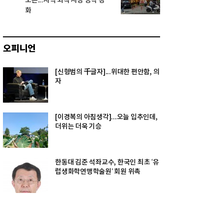
오픈...지역 외식 시장 공략 강
화
오피니언
[신형범의 千글자]...위대한 편안함, 의
자
[이경복의 아침생각]...오늘 입추인데,
더위는 더욱 기승
한동대 김준 석좌교수, 한국인 최초 ‘유
럽생화학연맹학술원’ 회원 위촉