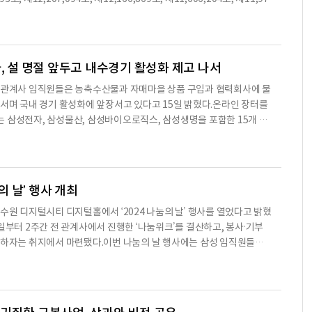
다. 또한, 조정된 EBITDA는 69백만 달러에서 75백만 달러로 예상된다.
삼성의 모바일 기기, 특히 갤럭시 스마트폰, 시계 및 태블릿에서 특정 eSI
달러 이상의 연간 반복 수익 목표를 설정하고 있다. 현재 인터디지털의 재
특허를 침해했다고 주장한다.이들 제품은 특정 GSMA 및 ETSI 산업 표준
구 및 개발에 대한 투자를 지속하고 있다.※ 본 컨텐츠는 AI API를 이용하
2월에 인수한 뉴욕-1의 M2M/IoT 특허 포트폴리오의 일부로, 이 포트폴
에서 eSIM 기술을 인증하고 사용하는 기술을 포함하고 있다. M2M/IoT
사, 설 명절 앞두고 내수경기 활성화 제고 나서
 네트워크 인증을 위한 기술과 최신 인터넷 전송 계층 보안 솔루션과 관련
성 관계사 임직원들은 농축수산물과 자매마을 상품 구입과 협력회사에 물
의 연구에 따르면, 2024년은 전 세계 eSIM 생태계의 성장이 두드러진 해
나서며 국내 경기 활성화에 앞장서고 있다고 15일 밝혔다.온라인 장터를
 다운로드가 56% 증가할 것으로 예상된다. 뉴욕-1의 M2M/IoT 특허 포트폴
 삼성전자, 삼성물산, 삼성바이오로직스, 삼성생명을 포함한 15개 상
국 특허가 포함되어 있으며, 이 특허의 유효 기간은 현재 2033-2034년까
레이, 삼성바이오에피스 등 총 17개 회사이다.삼성 관계사들은 설 연
수한 이후 지속적으로 개발해왔으며, 추가 청구권의 발행을 기대하고 있다.
지 사내 게시판·지자체 쇼핑몰·소상공인 직거래몰 등에서 온라인 장터를
련 GSMA 및 ETSI 표준에 따라 구현된 IoT 및 M2
원들은 온라인 장터를 통해 △농축수산물 등 전국 특산품 △삼성전자가
 △자매마을 상품 등을 구매해 국내 소비 확대 노력에 동참
눔의 날’ 행사 개최
 수원 디지털시티 디지털홀에서 ‘2024 나눔의 날’ 행사를 열었다고 밝혔
일부터 2주간 전 관계사에서 진행한 ‘나눔위크’를 결산하고, 봉사·기부
산하자는 취지에서 마련됐다.이번 나눔의 날 행사에는 삼성 임직원들과
받은 아동의 가족, 대한적십자사 권소영 혈액관리본부장, 세이브더칠드
문장, 굿네이버스 박정순 아동권리사업본부장, 초록우산 이수경 부회
CR담당 사장 등 약 100명이 참석했다.국민의힘 이인선 의원과 더불어민
혁신당 이주영 의원, 보건복지부 이기일 제1차관은 영상으로,