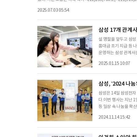
며, 3분기 매출은 136백만 달러에서 140백만 달러로 예상된
864호를 포함한 여러 특허의 침해를 주장하고 있다. 소송은 
이러한 실적을 바탕으로 인터디지털은 2030년까지 10억 
2025.07.03 05:54
M(임베디드 가입자 식별 모듈) 및 5G 기술을 지원함으로써 
무 상태는 매우 안정적이며, 강력한 현금 흐름을 바탕으로 연
에 부합하여 작동한다.소송의 대상이 되는 특허는 2017년 1
여 요
리오는 IoT(사물인터넷), 기계 간 통신 및 기타 모바일 기기
삼성 17개 관계
특허 포트폴리오는 소비자 및 M2M 기기에서 사용되는 5G
설 명절을 앞두고 삼
된 특허도 포함하고 있다.신뢰할 수 있는 연결성 연합(TCA)
품대금 조기 지급 등 
로, eSIM 장치 출하량이 5억 대를 초과하고 eSIM 프로필
운영하는 삼성 관계사는
리오에는 41개의 미국 특허(6개의 신청 중)와 15개의 비미
장사 전체와 삼성디스플
지 연장될 것으로 예상된다.뉴욕-1은 이 포트폴리오를 인
2025.01.15 10:07
휴가 시작되기 직전까
M2M/IoT 특허 포트폴리오는 eSIM 및 5G 기술을 포함한 관
지속할 계획이다.임직
지원한 스마트공장 제품
삼성, ‘2024 나
삼성은 14일 삼성전자
다.이번 행사는 지난 1
등 일상 속 나눔을 확
나눔키오스크 기부를 
2024.11.14 15:42
런 송혜승 국내사업부
장, 삼성전자 박승희 
주당 김준혁 의원, 개