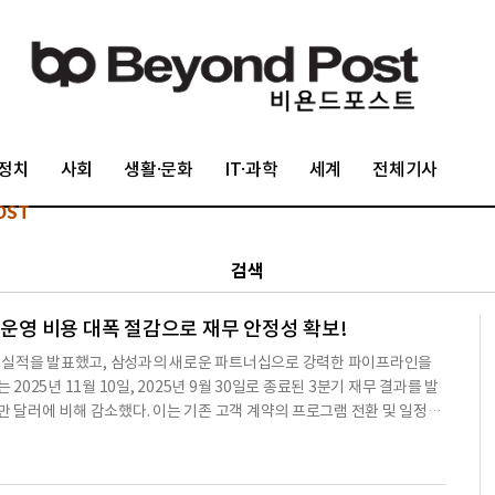
정치
사회
생활·문화
IT·과학
세계
전체기사
OST
검색
나 운영 비용 대폭 절감으로 재무 안정성 확보!
년 3분기 실적을 발표했고, 삼성과의 새로운 파트너십으로 강력한 파이프라인을
25년 11월 10일, 2025년 9월 30일로 종료된 3분기 재무 결과를 발
60만 달러에 비해 감소했다. 이는 기존 고객 계약의 프로그램 전환 및 일정에
 대비 14.7% 감소했으며, 이는 매출 감소를 상쇄하기 위한 경영진의 전략
만 달러였다.순손실은 230만 달러(희석주당 0.31 달러)로, 2024년 3분기
DA는 약 170만 달러로, 주식 기반 보상, 퇴직금 및 구조조정 비용을 제외한