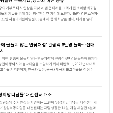
귀질환 극복사업, 상과와 비전 공유
회장의 기부로 다시 일상을 되찾고, 밝은 미래를 그리게 된 소아암·희귀질
 이들의 치료를 위해 애쓴 의료진이 한 자리에 모였다.서울대병원 소아암·
1일 서울대어린이병원 CJ홀에서 ‘함께 희망을 열다, 미래를 열다’ 행
다. 이번 행사는 2021년 고 이건희 회장의 기부로 시작된 이건희 소아
 성과를 돌아보고, 앞으로의 힘찬 사업 추진을 지속하기 위해 마련된
용태 국회의원, 홍라희 전 리움미술관장, 이재용 삼성전자 회장, 김영태
사업단장 등 주요 인사들이 참석했다. 이건희 소아암
흙에 물들지 않는 연꽃처럼’ 관람객 6만명 돌파…선대
전시
획전 ‘진흙에 물들지 않는 연꽃처럼’에 관람객 6만명을 돌파해 화제다.
관이 동아시아 불교미술을 조망하기 위해 마련됐고, 2023년 대대적
 고미술 기획전이자, 한국과 일본, 중국 3개국의 불교미술을 ‘여성’이라
세계 최초의 전시이어서 전문가들의 관심과 호평을 받았다.이번 기획전에
 해외 개인 소장가로부터 대여해 온 백제의 미소로 잘 알려진 ‘금동 관음
 일반인에 최초로 공개됐고, 고려시대 국보급 작품 ‘나전 국당초문 경
점만이 남아있는 진귀한 명품이다.또 이건희 선대회장
‘삼성희망디딤돌’ 대전센터 개소
청년들의 주거 안정을 지원하는 11번째 '삼성희망디딤돌' 대전센터 개
.‘삼성희망디딤돌’ 대전센터는 자립 생활관 14실, 자립 체험관 4실과