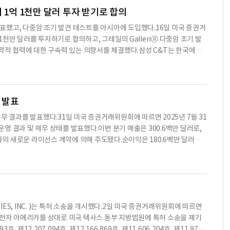
ITDA는 290만 달러, 조정 EBITDA는 410만 달러였다.현금 및 유동성은 6
 1억 1천만 달러 투자 받기로 합의
400만 달러를 이용할 수 있다. 운영을 위한 긍정적인 운전 자본은 1570만
력을 발표했고, 다중암 조기 발견 테스트를 아시아에 도입했다.16일 미국 증권거
피탈 뱅크와의 신용 시설을 수정하여 만기를 2028년 6월 30일까지 연장하
천만 달러를 투자하기로 합의하고, 그레일의 GalleriⓇ 다중암 조기 발
청할 수 있는 옵션을 추가했다.2025년 연간 실적은 매출 1억 1970만 달
전략적 협력에 대한 구속력 있는 의향서를 체결했다.삼성 C&T는 한국에서
 비용은 1억 1920만 달러로, 2024년 1억 3450만 달러에서 감소했다. 순
 가능성도 염두에 두고 있다. 삼성전자는 그레일과의 잠재적인 전략적 및 운
0만 달러(희석주당 3.83 달러, 일회성 연금 종료 비용 3750만 달러 포함)와
로파크에서 삼성 C&T(이하 SCT), 삼성전자(이하 SEC), 그리고 그
카와의 새로운 그린빌, 사우스캐
과 발표
년 2분기 재무 결과를 발표했다.31일 미국 증권거래위원회에 따르면 2025년 7월 31
 운영 결과 및 재무 상태를 발표했다.이번 분기 매출은 300.6백만 달러로,
P와의 새로운 라이선스 계약에 의해 주도됐다.순이익은 180.6백만 달러로,
5달러로 36% 증가했다. 비GAAP EPS는 6.52달러로 사상 최고치를 기록
증가했다.인터디지털의 CEO인 리렌 첸은 "삼성과의 계약은 인터디지털이 체결
, 8년 동안 유효하다"고 말했다. 이 계약으로 연간 반복 수익은 131백만
은 개인용 컴퓨터에 대한 WiFi 및 비디오 디코딩 기술을 라이선스하는 내용
5년 전체 매출 전망은 790백만 달러에서 850백만 달러로 상향 조정되었으
GIES, INC. )는 특허 소송을 개시했다.2일 미국 증권거래위원회에 따르면
러로 예상된다. 이번 분기 동안 인터디지털은 42백만 달러의 자본을 주주에게
성전자 아메리카를 상대로 미국 텍사스 동부 지방법원에 특허 소송을 제기
터디지털은 2025년 3분기 및 전체 연도에 대한 가이던스를 제공하고 있으
호, 제12,207,094호, 제12,166,869호, 제11,606,204호, 제11,973,