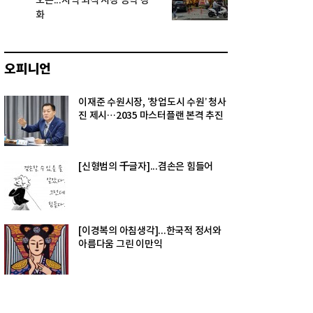
오픈...지역 외식 시장 공략 강
화
오피니언
이재준 수원시장, ‘창업도시 수원’ 청사
진 제시…2035 마스터플랜 본격 추진
[신형범의 千글자]...겸손은 힘들어
[이경복의 아침생각]...한국적 정서와
아름다움 그린 이만익