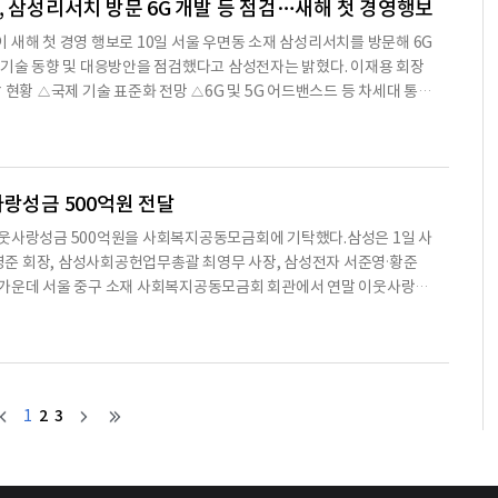
, 삼성리서치 방문 6G 개발 등 점검…새해 첫 경영행보
 새해 첫 경영 행보로 10일 서울 우면동 소재 삼성리서치를 방문해 6G
 기술 동향 및 대응방안을 점검했다고 삼성전자는 밝혔다. 이재용 회장
 현황 △국제 기술 표준화 전망 △6G 및 5G 어드밴스드 등 차세대 통신
고, △미래 네트워크 시장을 선점하기 위한 사업전략에 대해 논의했다.
로벌 R&D 허브로서 △차세대 네트워크 통신기술 △AI △로봇 △헬스
 미래 기술을 연구하는 조직이다.이재용 회장은 “새로운 기술 확보에 우
려있다. 어려울 때일수록 선제적 R&D와 흔들림 없는 투자가 필
사랑성금 500억원 전달
이웃사랑성금 500억원을 사회복지공동모금회에 기탁했다.삼성은 1일 사
준 회장, 삼성사회공헌업무총괄 최영무 사장, 삼성전자 서준영·황준
 가운데 서울 중구 소재 사회복지공동모금회 회관에서 연말 이웃사랑성
밝혔다.삼성은 우리 사회의 어려운 이웃과 함께 나누기 위해 사회복지
부터 25년간 지속적으로 연말 이웃사랑 성금을 기탁하고 있다. 올해까
총액은 8200억원에 이른다.삼성은 1999년부터 2003년까지는 매년 1
 2010년까지는 200억원씩,2011년은 300억원, 2012년부터는 500
2
3
1