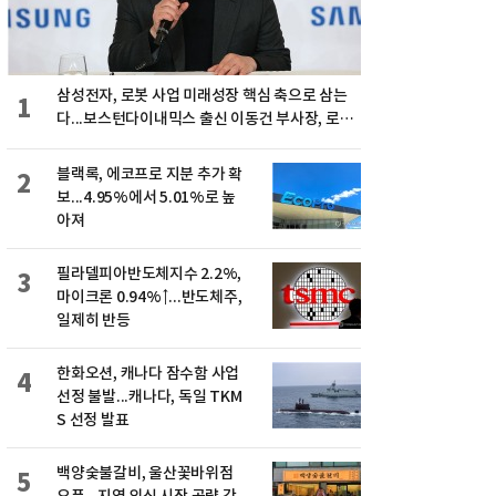
삼성전자, 로봇 사업 미래성장 핵심 축으로 삼는
1
다...보스턴다이내믹스 출신 이동건 부사장, 로보
틱스 전략팀장으로 선임
블랙록, 에코프로 지분 추가 확
2
보...4.95%에서 5.01%로 높
아져
필라델피아반도체지수 2.2%,
3
마이크론 0.94%↑...반도체주,
일제히 반등
한화오션, 캐나다 잠수함 사업
4
선정 불발...캐나다, 독일 TKM
S 선정 발표
백양숯불갈비, 울산꽃바위점
5