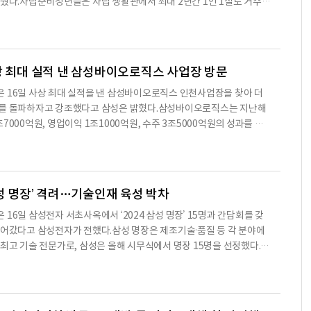
갖췄다.자립준비청년들은 자립 생활관에서 최대 2년간 1인 1실로 거주할
가 종료될 만 15~18세 청소년들은 자립 체험관에서 며칠간 거주하며 자
해 볼 수 있다.대전센터 운영은 대전광역시아동복지협회에서 맡는다.이날
광역시장, 국민의힘 김미애 국회의원, 개혁신당 이주영 국회의원 당
공동모금회 회장, 고금란 아동권리보장원 부원장, 양승연 대전
상 최대 실적 낸 삼성바이오로직스 사업장 방문
 16일 사상 최대 실적을 낸 삼성바이오로직스 인천사업장을 찾아 더
계를 돌파하자고 강조했다고 삼성은 밝혔다.삼성바이오로직스는 지난해
7000억원, 영업이익 1조1000억원, 수주 3조5000억원의 성과를 달
스의 자회사 삼성바이오에피스도 △자가면역질환 △항암제 △혈액질
등의 판매 허가를 획득해 창립 12년만에 매출 1조원을 돌파하는 등 최
삼성은 덧붙였다.이 회장은 내년 완공을 목표로 건설하고 있는 5공장 현
중인 4공장 생산라인을 점검한 뒤 삼성바이오로직스 경영진으로부터 기
삼성 명장’ 격려…기술인재 육성 박차
16일 삼성전자 서초사옥에서 ‘2024 삼성 명장’ 15명과 간담회를 갖
이어갔다고 삼성전자가 전했다.삼성 명장은 제조기술·품질 등 각 분야에
 최고 기술 전문가로, 삼성은 올해 시무식에서 명장 15명을 선정했다.이
영 행보로 차세대 통신기술 연구개발(R&D) 현장을 점검한 데 이어 ‘핵
것은 미래 선점을 위한 초격차 기술 개발 및 우수인재 육성의 중요성을 강
 간담회에서 이재용 회장은 명장들이 기술 전문가로 성장해 온 과정
, 앞으로 제조 경쟁력을 계속 높여 나가기 위한 방안 및