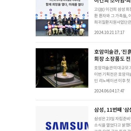
이건희 소아암·희
고(故) 이건희 삼성 
환 환자와 그 가족들,
희귀질환지원사업단은 2
사를 성공적으로 개최했
2024.10.21 17:17
암·희귀질환 극복사업의
자리였다. 행사에는 김
서울대병원장, 최은화 
호암미술관, ‘진
회장 소장품도 
호암미술관의 대규모 기
이번 기획전은 호암미술
인 리노베이션 이후 첫
는 키워드로 조명한 
2024.06.04 17:47
소개된 작품도 화제다.
보살 입상’이 국내에서
함’은 전세계에 단 6
삼성, 11번째 
삼성은 23일 자립준비
소식을 열었다고 밝혔다