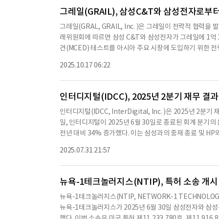
조정 EBITDA는 240만 달러에 달한다. 2024년 3분기 EB
그레일(GRAIL), 삼성C&T와 삼성전자로부터
50만 달러이며, 부채는 없고, 회사의 신용 시설에서 최대 2
그레일(GRAL, GRAIL, Inc. )은 그레일이 전략적 협
달러에 달한다.하트행크스는 2025년 6월 24일 텍사스 캐
래위원회에 따르면 삼성 C&T와 삼성전자가 그레일에 1억 1
고, 현재 신용 한도에서 최대 1000만 달러의 용량 증가를 요
견(MCED) 테스트를 아시아 주요 시장에 도입하기 위한 
러로, 2024년 같은 기간 1억 3810만 달러와 비교된다. 운영
Galleri의 상용화를 주도하며, 일본과 싱가포르로의 확장
손실은 300만 달러(희석주당 0.41 달러)로, 2024년 279
2025.10.17 06:22
영 협력도 탐색할 예정이다. 2025년 10월 16일, 서울과 멘
비교된다.하트행크스의 고객 관리 부문은 삼성 전자 아메리
인터디지털(IDCC), 2025년 2분기 재무 결
인터디지털(IDCC, InterDigital, Inc. )은 2025
일, 인터디지털이 2025년 6월 30일로 종료된 회계 분기의
전년 대비 34% 증가했다. 이는 삼성과의 중재 종료 및 H
전년 대비 65% 증가했으며, 희석 주당순이익(EPS)은 5.3
2025.07.31 21:57
했으며, 조정된 EBITDA는 236.7백만 달러로 50% 
한 가장 큰 라이선스로, 총 계약 가치는 10억 달러 이상이며
달러로, 이전 계약보다 67% 증가했다.또한, HP와의 계약
뉴욕-1테크놀러지스(NTIP), 특허 소송 개시
으로, 이번 분기에는 44백만 달러의 수익이 인식됐다.202
뉴욕-1테크놀러지스(NTIP, NETWORK-1 TECHNOLO
며, 조정된 EBITDA는 551백만 달러에서 569백만 달
뉴욕-1테크놀러지스가 2025년 6월 30일 삼성전자와 삼
반환했으며, 현금 잔고는 937백만 달러에 달한다.현재 인
했다. 이번 소송은 미국 특허 제11,233,780호, 제11,916,893