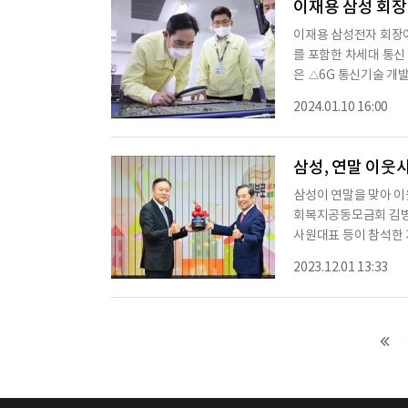
이재용 삼성 회장
이재용 삼성전자 회장이
를 포함한 차세대 통신
은 △6G 통신기술 개발
기술 트렌드를 살펴 보
2024.01.10 16:00
삼성리서치는 삼성의 글
케어 등 최첨단 분야의
리의 생존과 미래가 달
삼성, 연말 이웃
삼성이 연말을 맞아 
회복지공동모금회 김병
사원대표 등이 참석한
금 전달식을 가졌다고 
2023.12.01 13:33
공동모금회에 1999년
지 기탁한 성금의 누적 
00억원씩, 2004년부터
억원씩 성금