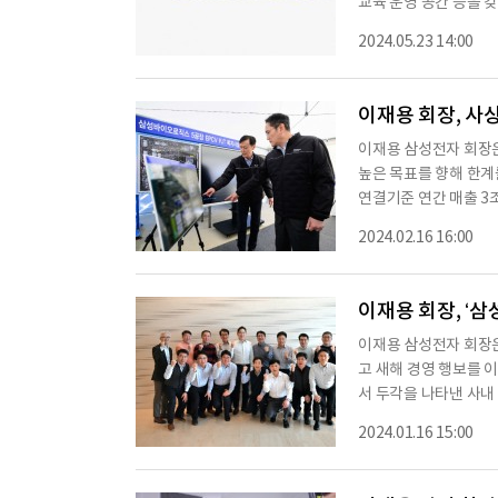
교육 운영 공간 등을 
수 있다. 앞으로 보호
2024.05.23 14:00
립 생활을 미리 체험
개소식에는 이장우 대전
선인, 김병준 사회복지
이재용 회장, 사
이재용 삼성전자 회장은
높은 목표를 향해 한
연결기준 연간 매출 3조
성했다.삼성바이오로직
2024.02.16 16:00
환 △안과질환 치료제 
대 실적에 기여했다고 
장과 현재 본격 가동 
이재용 회장, ‘
술
이재용 삼성전자 회장은 
고 새해 경영 행보를 
서 두각을 나타낸 사내
재용 회장이 새해 첫 경
2024.01.16 15:00
심 기술인재’를 챙긴 
조하기 위해서이다.이날
및 애로사항을 경청하고