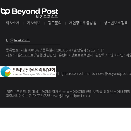
회사소개
기사제보
광고문의
개인정보취급방침
청소년보호정책
비욘드포스트
등록번호 : 서울 아04642 / 등록일자 : 2017. 8. 4 / 발행일자 : 2017. 7. 17
제호 : 비욘드포스트 / 발행인·편집인 : 유현희 / 정보보호책임자 : 황상욱 / 고충처리인 : 이
The BeyondPost
Copyright ©
. All rights reserved. mail to news@beyondpost.c
「열린보도원칙」 당 매체는 독자와 취재원 등 뉴스이용자의 권리 보장을 위해 반론이나 정정
고충처리인 이순곤 02-782-0365 news@beyondpost.co.kr