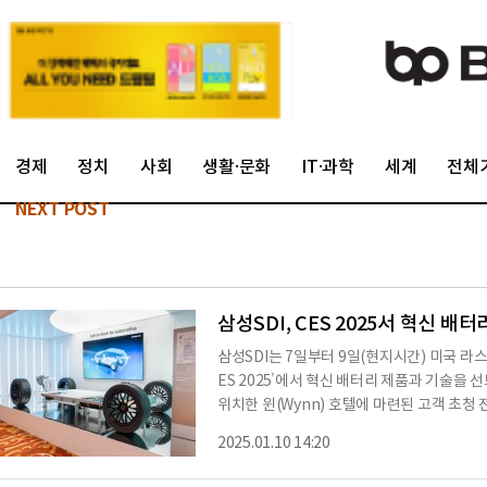
경제
정치
사회
생활·문화
IT·과학
세계
전체
NEXT POST
삼성SDI, CES 2025서 혁신 배
삼성SDI는 7일부터 9일(현지시간) 미국 라스
ES 2025’에서 혁신 배터리 제품과 기술을
위치한 윈(Wynn) 호텔에 마련된 고객 초청
리, 전력용 ESS 솔루션인 SBB 1.5 제품
2025.01.10 14:20
행사를 앞두고 ‘CES 혁신상’을 받은 배터리
받고 있는 전고체 배터리 기술도 공개됐다.이