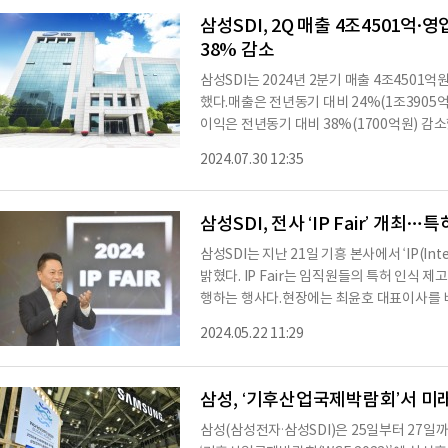
과 성능을 동시에 잡은 고밀도 장수명 전기차용
삼성SDI, 2Q 매출 4조4501억·
38% 감소
삼성SDI는 2024년 2분기 매출 4조4501
했다.매출은 전년동기 대비 24%(1조3905억원
이익은 전년동기 대비 38%(1700억원) 감소
업부별 실적으로 살펴보면 전지 부문 매출은 3
2024.07.30 12:35
72억원), 전분기 대비 15%(7089억원) 
46%(1801억원), 전분기 대비 3%(65억
전지 중 자동차 전지는 시장 수요 둔화에 따른
삼성SDI, 전사 ‘IP Fair’ 개최
신재생 발전 및 AI
삼성SDI는 지난 21일 기흥 본사에서 ‘IP(Intell
밝혔다. IP Fair는 임직원들의 특허 인식 
행하는 행사다.현장에는 최윤호 대표이사를 
구소장, 김종성 경영지원실장, 이승규 법무팀
2024.05.22 11:29
참석했으며, 전 임직원을 대상으로 온라인 
삼성SDI IP 전략에 관한 이승규 법무팀장의 오
부서’ 4개, ‘IP Award’ 1명 등 총 3개 부
삼성, ‘기후산업국제박람회’서 미
삼성(삼성전자·삼성SDI)은 25일부터 27일