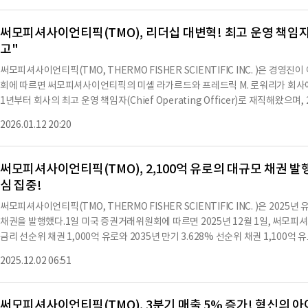
의 적극적인 관리와 검증된 성장 전략의 강점, PPI 비즈니스 시스템의 힘을 반영한다.202
™ Astral™ Zoom 질량 분석기, Thermo Scientific™ Krios™ 5 Cryo-TEM,
써모피셔사이언티픽(TMO), 리더십 대변혁! 최고 운영 책임자
다양한 혁신적인 신제품을 출시했다.4분기에는 Thermo Scientific™ Helio
고"
시했으며, 이는 반도체 분석 시스템으로 데이터 수집 시간을 단축시키기 위해 설계되었다.
™ Dx Target Test에 대한 승인을 받았으며, 이는 HER2 변이가 있는 비소세포
써모피셔사이언티픽(TMO, THERMO FISHER SCIENTIFIC INC. )은 경
의 동반 진단으로 사용된다.2025년 동안 약 165억 달러를 배치했으며, 이 중 130억
회에 따르면 써모피셔사이언티픽의 미셸 라가르드와 프레드릭 M. 로워리가 회사에
Separation 사업부를 Solventum으로부터 인수하였고, Sanofi의 Ridgefie
1년부터 회사의 최고 운영 책임자(Chief Operating Officer)로 재직해왔으며
여 미국 내 의약품 제조 능
로워리는 2024년부터 회사의 최고 부사장(Executive Vice President)으로
2026.01.12 20:20
026년 3월 1일부터 써모피셔사이언티픽은 조직 구조와 리더십 팀을 업데이트할 예
ief Executive Officer)로 임명되며, 현재 최고 부사장인 지안루카 페티티가 승진
Officer)로 전환된다.또한, 같은 날 현재 최고 부사장인 마이클 셰이퍼가 승진
써모피셔사이언티픽(TMO), 2,100억 유로의 대규모 채권 
예정이다.※ 본 컨텐츠는 AI API를 이용하여 요약한 내용으로 수치나 문맥상 요
심 집중!
투자 참고용이며 투자를 할때는 컨텐츠 원문을 필히 필독하시기 바랍니다.
써모피셔사이언티픽(TMO, THERMO FISHER SCIENTIFIC INC. )은 202
채권을 발행했다.1일 미국 증권거래위원회에 따르면 2025년 12월 1일, 써모피셔사
금리 선순위 채권 1,000억 유로와 2035년 만기 3.628% 선순위 채권 1,10
액 무조건 보증을 받으며, 보증은 선순위 무담보 방식으로 제공된다.채권은 2016
2025.12.02 06:51
2025년 12월 1일에 체결된 제5차 보충 계약서에 의해 보완된다.변동금리 채권은 
035년 12월 1일에 만기된다.변동금리 채권의 이자는 매년 3월 1일, 6월 1일, 9
는 매년 12월 1일에 지급된다.2035년 9월 1일 이전에 써모피셔사이언티픽은 고
써모피셔사이언티픽(TMO), 3분기 매출 5% 증가! 혁신의 