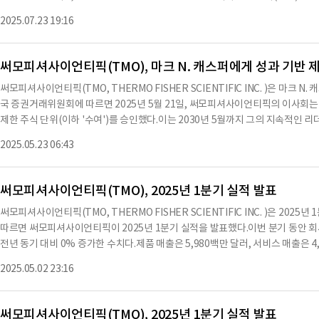
36 달러였다.회사는 이번 분기 동안 뛰어난 운영 성과를 달성했으며, 이는 매크
츠는 AI API를 이용하여 요약한 내용으로 수치나 문맥상 요약이 컨텐츠 원문과 
2025.07.23 19:16
강점을 반영한다.또한, 고객의 생산성을 극대화하고 과학적 혁신을 가능하게 하기 
자를 할때는 컨텐츠 원문을 필히 필독하시기 바랍니다.
Thermo Scientific™ Orbitrap™ Astral™ Zoom 질량 분석기, Thermo Sci
기, Thermo Scientific™ Krios™ 5 Cryo-TEM이 포함된다.이들 기기
써모피셔사이언티픽(TMO), 마크 N. 캐스퍼에게 성과 기반 
키며 새로운 치료법 개발을 가능하게 한다.또한, DynaDrive™ 단일 사용 생물
써모피셔사이언티픽(TMO, THERMO FISHER SCIENTIFIC INC. )은 마크 
의 벤치 스케일 시스템을 포함시켰다.이 시스템은 의미 있는 작업 흐름 효율성을
국 증권거래위원회에 따르면 2025년 5월 21일, 써모피셔사이언티픽의 이사회는 
하게 한다.회사는 PPI 비즈니스 시스템을 활용하여 뛰어난 실행력을 발휘했으며,
제한 주식 단위(이하 '수여')를 승인했다.이는 2030년 5월까지 그의 지속적인
을 능동적으로 관리하는 데 도움을 주었다.분기 종료 후, 회사는 Sanofi와의 전략적
하기 위한 조치이다.이사회는 캐스퍼의 지속적인 리더십이 주주들에게 최선의 이
균 충전 완료 사이트를 인수했다.이는 Sanofi의 치료제 포트폴리오를 지원하고
2025.05.23 06:43
및 자본 배치 전략 실행에 대한 장기적인 실적에 의해 입증되었다.캐스퍼의 리더십 
위한 미국 내 용량을 확장하는 데 기여할 예정이다.2025년 2분기 동안의 매출은 3%
달러로 증가했고, 생명과학 분야의 산업 리더로 자리매김했다.이사회는 독립 보상
조를 검토했으며, 그의 30년의 산업 경험과 24년의 회사 내 리더십 경력을 고려
써모피셔사이언티픽(TMO), 2025년 1분기 실적 발표
(TSR)은 800%를 초과했고, 이는 S&P 500 동등 가중 지수의 365%를 두 배 
써모피셔사이언티픽(TMO, THERMO FISHER SCIENTIFIC INC. )은 20
029년 12월 31일까지의 TSR 성과에 따라 결정되며, 2030년 5월 21일에 클리
따르면 써모피셔사이언티픽이 2025년 1분기 실적을 발표했다.이번 분기 동안 회사
에 도달하면 목표 수여의 100%가 지급되며, 75번째 백분위수 이상일 경우 125
전년 동기 대비 0% 증가한 수치다.제품 매출은 5,980백만 달러, 서비스 매출은 4
여의 50%가 감액된다.수여는 비정기적이며 캐스퍼의 정기 연간 보상의 일부가 
달러로, 운영 수익률은 16.6%에 달했다.조정된 운영 수익은 2,269백만 달러로,
다고 판단했다.또한, 수여에 따른 주식은 8년, 9년, 10년 후에 각각 균등하게
2025.05.02 23:16
순이익은 3.99달러, 희석 주당 순이익은 3.98달러로 나타났다.회사는 2025년 
N. 캐스퍼 간의 성과 기반 제한 주식 단위 계약으로, 2025년 5월 21일에 발효
이는 전년 동기 대비 13.7% 증가한 수치다.이번 분기 동안 회사는 1억 4,030만
수정 및 재작성된 주식 인센티브 계획에
사주 매입을 실시했다.회사는 2025년 1분기 동안 723백만 달러의 운영 현금 흐
써모피셔사이언티픽(TMO), 2025년 1분기 실적 발표