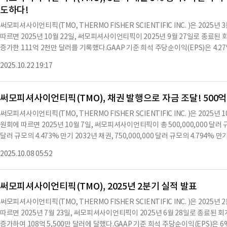
상환 가격은 고정금리 채권의 원금의 100% 또는 남은 예정 지급액의 현재 가치
도하다!
할 경우, 투자 등급 이하로 강등된 경우 채권을 101%의 가격으로 매입할 의무
무로, 기존 및 미래의 무담보 채무와 동일한 지위를 가진다.보증은 회사의 일반 무
써모피셔사이언티픽(TMO, THERMO FISHER SCIENTIFIC INC. )은 20
지위를 가진다.이 계약서는 뉴욕주 법률에 따라 해석된다.현재 써모피셔사이언티
따르면 2025년 10월 22일, 써모피셔사이언티픽이 2025년 9월 27일로 종료된
은 2,100억 유로에 달한다.이 채권의 발행은 회사의 일반 기업 목적을 위한 자금 조
증가한 111억 2천만 달러를 기록했다.GAAP 기준 희석 주당순이익(EPS)은 4.
용하여 요약한 내용으로 수치나 문맥상 요약이 컨텐츠 원문과 다를 수 있습니다.
S는 10% 증가한 5.79달러로 나타났다.이번 분기 동안 회사는 입증된 성장 전략
2025.10.22 19:17
츠 원문을 필히 필독하시기 바랍니
운영 성과를 달성했다.또한, 정밀 의학을 발전시키기 위해 FDA의 승인을 받은 Oncomin
M Genexus Dx 통합 시퀀서에서 출시했다.이는 비소세포 폐암 치료를 위한 Diz
이 더 빠른 치료 결정을 내릴 수 있도록 지원한다.아울러, Olink® Target 
써모피셔사이언티픽(TMO), 채권 발행으로 자금 조달! 500억
머 및 파킨슨병과 같은 신경퇴행성 질환에 대한 연구를 진전시키고 새로운 통찰력
써모피셔사이언티픽(TMO, THERMO FISHER SCIENTIFIC INC. )은 202
는 Thermo Scientific™ Talos™ 12 투과 전자 현미경을 출시하여 생물학
원회에 따르면 2025년 10월 7일, 써모피셔사이언티픽이 총 500,000,000 달러 규모의
해상도와 높은 자동화를 제공했다.회사는 OpenAI와의 전략적 협력을 통해 인공
달러 규모의 4.473% 만기 2032년 채권, 750,000,000 달러 규모의 4.794% 만기
며 생산성을 높이기 위한 노력을 강화했다.이번 분기 동안 회사는 10억 달러 규
만기 2037년 채권을 발행했다.이 채권들은 2009년 11월 20일에 체결된 기본 계약
적으로 실행했다.마크 N. 캐스퍼 CEO는 "우리 팀은 뛰어난 성과를 달성했으며, 입
2025.10.08 05:52
에 따라 발행됐다.이 보충 계약은 써모피셔사이언티픽과 뉴욕 멜론 신탁회사가 체결
고 회사의 지속적인 적극적 관리가 반영된 결과"라고 말했다.이어 "앞으로 2025
년 3월 1일과 9월 1일에 지급되며, 2032년, 2035년, 2037년 채권은 매년 4월
31년 3월 1일, 2032년 10월 7일, 2035년 10월 7일, 2037년 10월 7일이다.채
써모피셔사이언티픽(TMO), 2025년 2분기 실적 발표
2년 채권은 100.000%, 2035년 채권은 100.000%, 2037년 채권은 100
써모피셔사이언티픽(TMO, THERMO FISHER SCIENTIFIC INC. )은 20
분류되며, 회사의 무담보 채무와 동등한 지위를 가진다.또한, 회사는 채권의 조기 
따르면 2025년 7월 23일, 써모피셔사이언티픽이 2025년 6월 28일로 종료된 
원금 100%와 이자를 포함한다.이 채권들은 2025년 10월 7일에 발행되며, 회
증가하여 108억 5,500만 달러에 달했다.GAAP 기준 희석 주당순이익(EPS)은 6
와 관련된 모든 문서들은 증권거래위원회에 제출됐으며, 회사는 이 채권의 발행과 