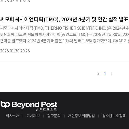
2025.02.20 08:06
CEO로서 30만 명 이상의 직원을 이끌며 헬스케어 혜택과 약국 혜택 관리 사업을
못할 가능성 등이 있다.이러한 미래 예측 진술과 관련된 실제 결과가 다를 수 
다.또한, 미국 전역의 9,000개 이상의 지역 사회 건강 목적지에서 활동했다.린치는 C
근 연례 보고서에 명시되어 있으며, 이는 미국 증권 거래
스의 부사장과 Aetna의 사장을 역임했으며, 그 이전에는 Aetna Inc., 마젤
써모피셔사이언티픽(TMO), 2024년 4분기 및 연간 실적 발표
맡았다.그녀는 경력을 회계법인 어니스트 앤 영 LLP에서 공인회계사로 시작했고, CV
써모피셔사이언티픽(TMO, THERMO FISHER SCIENTIFIC INC. )은 202
있다.린치는 이사로서의 서비스에 따라 회사의 비상근 이사에 대한 표준 계약 및 보
위원회에 따르면 써모피셔사이언티픽(증권코드: TMO)은 2025년 1월 30일, 20
총회까지의 임기를 반영하여 비상근 이사와 동일한 연간 보상을 받을 예정이다.이와 
결과를 발표했다.2024년 4분기 매출은 114억 달러로 5% 증가했으며, GAAP 기
보고서의 부록 10.1에 기재되어 있다.또한, 그녀는 회사의 표준 면책 계약서에 서명
했다. 조정된 EPS는 6.10달러로 8% 증가했다.전체 연간 매출은 428억 8천만 달
약한 내용으로 수치나 문맥상 요약이 컨텐츠 원문과 다를 수 있습니다. 해당 컨
2025.01.30 20:25
S는 16.53달러로 7% 증가했으며, 조정된 EPS는 21.86달러로 1% 증가했다
필히 필독하시기 바랍니다.
하고, 2024년에는 여러 혁신적인 신제품을 출시하여 산업 리더십을 더욱 강화했다.
한 미량 원소 분석을 간소화하는 인덕티브 결합 질량 분석 플랫폼인 Thermo Scient
또한, 고객의 혁신을 가속화하고 생산성을 높이기 위해 Accelerator™ 약물 개발
1
하고, 주주에게 46억 달러를 주식 매입 및 배당금으로 반환했다. 마크 N. 캐스퍼 
고객의 성공을 지원하기 위해 입증된 성장 전략을 활용했다"고 말했다.2024년 4분기
5% 증가했으며, GAAP 운영 소득은 20억 1천만 달러로 전년 동기 대비 증가했다.
전년 대비 증가했다.2025년 재무 가이던스는 이날 오전 8시 30분에 열리는 실
언티픽의 2024년 재무 상태는 총 자산 973억 2천만 달러, 총 부채 133억 3천만 
회사소개
기사제보
광고문의
개인정보취급방침
청소년보호정책