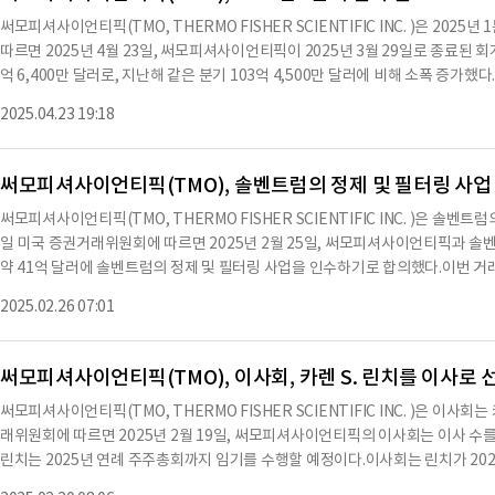
했다.또한, 102백만 달러의 자금 조달 활동을 통해 2,840백만 달러의 순 자금을 확보
써모피셔사이언티픽(TMO, THERMO FISHER SCIENTIFIC INC. )은 20
주의 보통주가 발행된 상태이며, 현재의 재무 상태는 안정적이다.회사는 앞으로도
따르면 2025년 4월 23일, 써모피셔사이언티픽이 2025년 3월 29일로 종료된 
과의 신뢰 구축에 집중할 계획이다.※ 본 컨텐츠는 AI API를 이용하여 요약한 
억 6,400만 달러로, 지난해 같은 분기 103억 4,500만 달러에 비해 소폭 증가했다
있습니다. 해당 컨텐츠는 투자 참고용이며 투자를 할때는 컨텐츠 원문을 필히 필
지난해 같은 분기 3.46달러에서 15% 증가했다.조정된 EPS는 5.15달러로, 지난
2025.04.23 19:18
확실한 거시경제 환경 속에서도 강력한 재무 성과를 달성했다.이 기간 동안 반도체 분석을
can™ 자동화 실험실 시스템을 출시했으며, 이는 로봇 샘플 처리, 인공지능 및 
의학을 발전시키기 위해 Olink® Reveal 단백질 키트를 도입하여 염증 및 면역
써모피셔사이언티픽(TMO), 솔벤트럼의 정제 및 필터링 사업
기 동안 41억 달러에 Solventum의 정제 및 여과 사업을 인수하기로 합의했으며
써모피셔사이언티픽(TMO, THERMO FISHER SCIENTIFIC INC. )은 솔벤
단행했다.마크 N. 캐스퍼 CEO는 "우리는 불확실한 거시경제 환경 속에서도 매
일 미국 증권거래위원회에 따르면 2025년 2월 25일, 써모피셔사이언티픽과 솔
을 느낀다"고 말했다.2025년 1분기 GAAP 운영 소득은 17억 1,600만 달러로, 
약 41억 달러에 솔벤트럼의 정제 및 필터링 사업을 인수하기로 합의했다.이번 거래
다.GAAP 운영 마진은 16.6%로, 지난해 같은 분기 16.1%에서 상승했다.조정된 
적인 마감 조건 및 규제 승인을 받아야 한다.이 보고서는 미래 예측 진술을 포함하
기 22억 8,000만 달러에 비해 소폭 감소했다.2025년 연간 재무 가이던스는 이날
2025.02.26 07:01
다.'신뢰한다', '예상한다', '계획한다', '기대한다', '추구한다', '추정한다'와
발표 전화 회의에서 제공될 예정이다.써모피셔사이언티픽의 총 자산은 990억 4,1
역사적 사실이 아니다.진술도 미래 예측 진술로 간주될 수 있다.실제 결과가 이러
한 요인으로는 자연 재해, 공공 건강 위기 또는 기타 재앙적 사건, 새로운 제품 개발
써모피셔사이언티픽(TMO), 이사회, 카렌 S. 린치를 이사로 
실행, 일반 경제 상황 및 관련 불확실성, 고객의 자본 지출 정책 및 정부 자금 정책
써모피셔사이언티픽(TMO, THERMO FISHER SCIENTIFIC INC. )은 이사회
율 변동의 영향, 지적 재산권의 사용 및 보호, 정부 규제의 변화, 정부 계약을 규
래위원회에 따르면 2025년 2월 19일, 써모피셔사이언티픽의 이사회는 이사 수를 
의 정제 및 필터링 사업의 인수와 관련된 예상되는 이점이 기대대로 실현되지 않을
린치는 2025년 연례 주주총회까지 임기를 수행할 예정이다.이사회는 린치가 2
래에 필요한 규제 승인이 적시에 이루어지지 않을 가능성, 인수로 인해 솔벤트럼의
서 활동할 것으로 예상하고 있다.린치는 30년 이상의 경력을 가진 헬스케어 분야의
직원 유지의 어려움, 인수와 관련된 법적 절차의 결과, 통합 전략의 성공적인 실