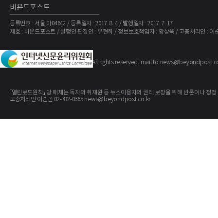
비욘드포스트
등록번호 : 서울 아04642 / 등록일자 : 2017. 8. 4 / 발행일자 : 2017. 7. 17
제호 : 비욘드포스트 / 발행인·편집인 : 유현희 / 정보보호책임자 : 황상욱 / 고충처리인 : 이
The BeyondPost
Copyright ©
. All rights reserved. mail to news@beyondpost.c
「열린보도원칙」 당 매체는 독자와 취재원 등 뉴스이용자의 권리 보장을 위해 반론이나 정정
고충처리인 이순곤 02-782-0365 news@beyondpost.co.kr