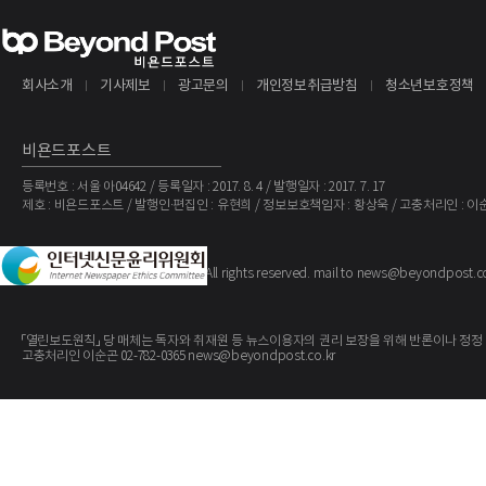
회사소개
기사제보
광고문의
개인정보취급방침
청소년보호정책
비욘드포스트
등록번호 : 서울 아04642 / 등록일자 : 2017. 8. 4 / 발행일자 : 2017. 7. 17
제호 : 비욘드포스트 / 발행인·편집인 : 유현희 / 정보보호책임자 : 황상욱 / 고충처리인 : 이
The BeyondPost
Copyright ©
. All rights reserved. mail to news@beyondpost.c
「열린보도원칙」 당 매체는 독자와 취재원 등 뉴스이용자의 권리 보장을 위해 반론이나 정정
고충처리인 이순곤 02-782-0365 news@beyondpost.co.kr