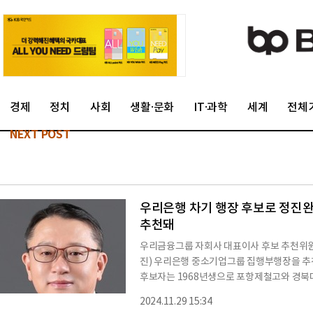
경제
정치
사회
생활·문화
IT·과학
세계
전체
NEXT POST
우리은행 차기 행장 후보로 정진
추천돼
우리금융그룹 자회사 대표이사 후보 추천위원회
진) 우리은행 중소기업그룹 집행부행장을 추
후보자는 1968년생으로 포항제철고와 경
인) 부장과 종로3가지점장, 기관영업전략부 
2024.11.29 15:34
장, 테헤란로 VG 영업본부장, 본점영업부 V