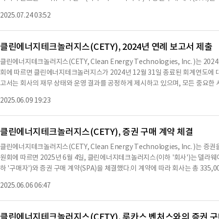
원금이 포함된 전환사채(이하 '채권')와 125,000주의 보통주(이하 '주식')를 판
보유하고 있으며, 현재 65,776,161주가 발행되어 있다.모든 발행된 주식은 
2025.07.24 03:52
되었으며, 거래는 2025년 7월 21일에 완료됐다.거래 완료일에 따라 퍼스트파이어
이다.회사는 2025년 3월 31일 이후 자산, 부채, 사업, 재무 상태에 중대한 변화
되었고, 회사는 순 자금 169,500달러를 수령했다.채권과 주식은 퍼스트파이어에
및 계약 조건이 포함되어 있으며, 거래 수익은 사업 개발 및 운영 자본에 사용해야 
클린에너지테크놀러지스(CETY), 2024년 연례 보고서 제출
사용해서는 안 된다.또한, 회사는 2025년 7월 23일 이전에 주주 승인을 받아야 
클린에너지테크놀러지스(CETY, Clean Energy Technologies, Inc. )
권은 발행일로부터 12개월 후에 만기가 되며, 연 10%의 이자를 보장한다.첫 12
회에 따르면 클린에너지테크놀러지스가 2024년 12월 31일 종료된 회계연도에 대한
25년 9월 18일부터 매달 22,137.50달러를 상환해야 하며, 채권은 보유자의 
고서는 회사의 재무 상태와 운영 결과를 공정하게 제시하고 있으며, 모든 중요한 사실을
은 전환일 이전 10일 동안의 최저 거래 가격의 85%로 설정된다.그러나 보유자가 
in Pang CFO는 이 보고서의 내용이 정확하다고 인증했다.이들은 또한 회사의 
초과하지 않도록 제한된다.이 계약의 세부 사항은 2025년 7월 18일에 체결된 증
2025.06.09 19:23
경우 이를 개선하기 위한 조치를 취할 것이라고 밝혔다.회사는 2024년 동안 총 2,
게 규정된다.회사는 2025년 7월 22일에 서명된 보고서에 따라, 2025년 7월 18일
의 6,693,844달러에 비해 감소한 수치이다.특히, 자연가스 사업 부문에서의 수
러의 실제
너지 소비 패턴의 변화에 기인한다.반면, 폐기물 에너지 사업 부문에서는 1,064,
클린에너지테크놀러지스(CETY), 증권 구매 계약 체결
년 동안 회사는 4,416,319달러의 순손실을 기록했으며, 이는 2023년의 5,78
클린에너지테크놀러지스(CETY, Clean Energy Technologies, Inc. 
로 중국에서의 낮은 수익률과 높은 이자 비용에 기인한다.회사는 현재 2,938,502
원회에 따르면 2025년 6월 4일, 클린에너지테크놀러지스(이하 '회사')는 델라
러의 운영 자본 부족을 기록하고 있다.이러한 재무 상태는 회사의 지속 가능성에 
하 '구매자')와 증권 구매 계약(SPA)을 체결했다.이 계약에 따라 회사는 총 335
필요할 것으로 보인다.회사는 향후 재무 성과를 개선하기 위해 고수익 사업 기회에
하 '사채')와 50,000주의 보통주(이하 '주식')를 판매했으며, 총 구매 가격은 30
공하기 위한 전략을 추진하고 있다.※ 본 컨텐츠는 AI API를 이용하여 요약한 
2025.06.06 06:47
완료되었으며, 이 날 구매자의 법률 비용 5,000달러가 총 구매 가격에서 차감되었고
있습니다. 해당 컨텐츠는 투자 참고용이며 투자를 할때는 컨텐츠 원문을 필히 필
채는 12개월 후 만기되며, 연 10%의 보장된 이자를 발생시킨다.사채는 회사의 
은 주당 2.50달러 또는 전환일 이전 5일간의 최저 거래 가격의 90% 중 낮은 가
클린에너지테크놀러지스(CETY), 루카스 벤처스와의 증권 구