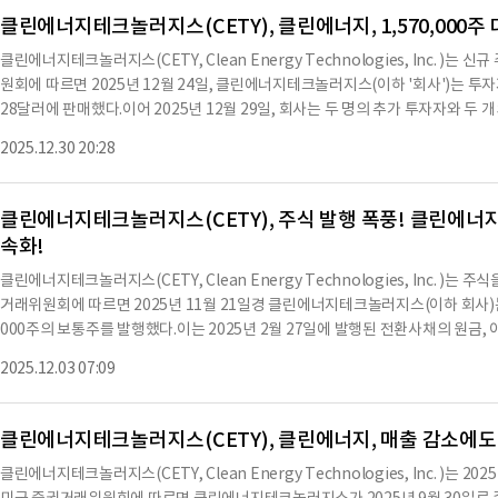
를 진행했다.판매자는 인증된 투자자로 분류되며, 이 거래는 공모가 아닌 사모로
클린에너지테크놀러지스(CETY), 클린에너지, 1,570,000주
한된다. 구매 계약의 부속서에는 계약의 세부 사항이 포함되어 있으며, 판매자는
클린에너지테크놀러지스(CETY, Clean Energy Technologies, Inc. )
을 충족하지 못할 경우, 거래는 종료될 수 있다.계약의 모든 조항은 법적 구속력을 
원회에 따르면 2025년 12월 24일, 클린에너지테크놀러지스(이하 '회사')는 투자자
라 이루어진다.계약의 모든 조항은 상호 협의에 의해 작성되었으며, 계약의 수정
28달러에 판매했다.이어 2025년 12월 29일, 회사는 두 명의 추가 투자자와 두 
효하며, 계약의 일부 조항이 무효가 되더라도 나머지 조항의 유효성에는 영향을 미치지 
6,158주를 283,855달러에 판매했다.이로써 회사는 총 1,570,000주를 발행
지급 잔액을 보유하고 있으며, 이 계약의 체결은 회사와 판매자 간의 거래를 성사
2025.12.30 20:28
술, 보증 및 약속을 포함하고 있으며, 네바다 주 법률에 따라 규율된다.회사는 1
사의 재무 상태에 긍정적인 영향을 미칠 것으로 예상된다.※ 본 컨텐츠는 AI AP
주식을 판매했으며, 투자자들은 인증된 투자자들로 구성되어 있다.이 거래는 공개
컨텐츠 원문과 다를 수 있습니다. 해당 컨
되는 주식은 증권법에 따라 전송 제한이 있다.회사는 구독 계약의 형식을 첨부한 
클린에너지테크놀러지스(CETY), 주식 발행 폭풍! 클린에너
계약의 형식에 의해 제한된다.회사는 2024년 12월 31일 종료된 회계연도의 연
속화!
회사의 재무 상태를 공정하게 나타내고 있다.회사는 이번 주식 발행을 통해 자본을
할 계획이다.현재 회사의 재무 상태는 안정적이며, 이번 자금 조달이 회사의 성장
클린에너지테크놀러지스(CETY, Clean Energy Technologies, Inc. )
텐츠는 AI API를 이용하여 요약한 내용으로 수치나 문맥상 요약이 컨텐츠 원문과
거래위원회에 따르면 2025년 11월 21일경 클린에너지테크놀러지스(이하 회사)는 Mast Hi
투자를 할때는 컨텐츠 원문을 필히 필독하시기 바랍니다.
000주의 보통주를 발행했다.이는 2025년 2월 27일에 발행된 전환사채의 원금, 이
이어서 2025년 11월 25일, 회사는 Pacific Pier Capital II, LLC(이하 Paci
2025.12.03 07:09
5년 4월 4일에 발행된 전환사채의 원금, 이자 및 수수료로 72,164.29달러를 전환한 
주의 보통주를 추가로 발행했다.이는 2025년 2월 27일에 발행된 전환사채의 원금,
과다.또한, 같은 날 Mast Hill에게 90,773주의 보통주를 발행했으며, 이는 202
클린에너지테크놀러지스(CETY), 클린에너지, 매출 감소에도
수료로 87,185.92달러를 전환한 것이다.2025년 11월 26일, 회사는 Mast Hill
클린에너지테크놀러지스(CETY, Clean Energy Technologies, Inc. )는 
년 1월 16일에 발행된 워런트의 행사에 따른 것이다.2025년 12월 1일, 회사는 Ma