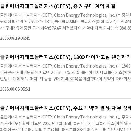
준수하고 있으며, 보고서에 포함된 정보가 회사의 재무 상태와 운영 결과를 모든
클린에너지테크놀러지스(CETY), 증권 구매 계약 체결
이 보고서는 2025년 8월 19일에 제출됐다.※ 본 컨텐츠는 AI API를 이용하여
클린에너지테크놀러지스(CETY, Clean Energy Technologies, Inc. )
다를 수 있습니다. 해당 컨텐츠는 투자 참고용이며 투자를 할때는 컨텐츠 원문을 
원회에 따르면 2025년 8월 18일, 클린에너지테크놀러지스(이하 '회사')는 델
하 '구매자')와 증권 구매 계약(SPA)을 체결했다.이 계약에 따라 회사는 총 388
하 '사채')와 150,000주의 보통주(이하 '주식')를 판매했으며, 총 구매 가격은 3
2025.08.19 06:45
에 완료되었으며, 이 날 구매자의 법률 비용 8,500달러가 총 구매 가격에서 차감되
채와 주식은 구매자에게 발행되었다.SPA에는 회사의 일반적인 진술, 보증 및 약
사업 개발에 사용되어야 하며, 회사의 임원, 이사 또는 직원 및 그들의 계열사에게 
클린에너지테크놀러지스(CETY), 1800 다이아고날 렌딩과의
사가 주식이 0.50달러 미만으로 거래된 첫 번째 날짜로부터 60일 이내에 주주 총회
클린에너지테크놀러지스(CETY, Clean Energy Technologies, Inc. )
통주를 발행하기 위한 주주 승인을 얻도록 요구하고 있다.사채는 발행일로부터 12
미국 증권거래위원회에 따르면 2025년 7월 30일, 클린에너지테크놀러지스(이하 
발생시키고 있으며, 담보가 없다.사채는 보유자의 선택에 따라 회사의 보통주로 전환될 
렌딩 LLC(이하 '구매자')와 증권 구매 계약(SPA)을 체결했다.이 계약에 따라 회
(ii) 전환일 이전 5일 동안의 최저 거래량 가중 평균 가격의 90% 중 낮은 가격
'노트')를 132,000달러에 판매했다.거래는 2025년 7월 31일에 완료되었으며,
주가 회사의 발행 및 유통 보통주 4.99%를 초과하지 않도록 전환할 수 없다.또한,
2025.08.05 05:51
차감되었고, 4,500달러는 실사 수수료로 구매자에게 retained 되었다.회사는 순 
차감할 수 있다.SPA 및 사채에 대한 설명은 이 보고서의 부록 10.1 및 10.2에 포
월 30일에 만기되며, 발행일에 10%의 일회성 이자가 부과된다.이자는 2025년 8월
러씩 10회에 걸쳐 지급된다.노트는 기본적으로 전환 가능하며, 전환 가격은 전환
클린에너지테크놀러지스(CETY), 주요 계약 체결 및 재무 상
러나 구매자는 회사의 발행된 보통주가 4.99%를 초과하는 경우 전환할 수 없다.또
클린에너지테크놀러지스(CETY, Clean Energy Technologies, Inc. )
서 차감할 수 있다.SPA와 노트의 내용은 이 보고서의 부록 10.1 및 10.2에 포
증권거래위원회에 따르면 2025년 7월 18일, 클린에너지테크놀러지스(이하 '
생한 자금을 사용할 예정이다.노트의 발행은 1933년 증권법의 등록 요건에서 면제
파이어 글로벌 오퍼튜니티 펀드(이하 '퍼스트파이어')와 증권 구매 계약(SPA)을 
30일에 발행되었으며, 원금 151,800달러와 원래 발행 할인 19,800달러가 포함된