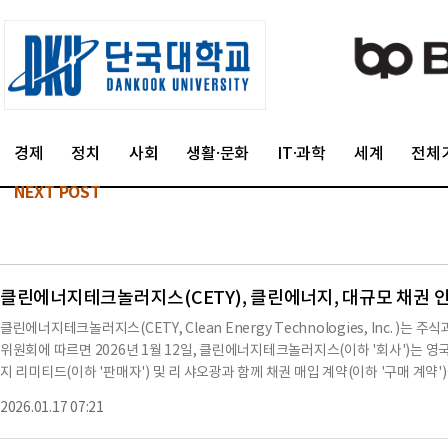
경제
정치
사회
생활·문화
IT·과학
세계
전체
NEXT POST
클린에너지테크놀러지스(CETY), 클린에너지, 대규모 채권 인
클린에너지테크놀러지스(CETY, Clean Energy Technologies, Inc. )
위원회에 따르면 2026년 1월 12일, 클린에너지테크놀러지스(이하 '회사')는 
지 리미티드(이하 '판매자') 및 리 샤오광과 함께 채권 매입 계약(이하 '구매 계
중국 루이펑 재생에너지 홀딩스 리미티드가 발행한 원금 HK$356,375,000의 전환
2026.01.17 07:21
매 가격은 HK$에 해당하는 700,000달러와 1,932,000주 회사 보통주로 구성된
급되며, 잔여 200,000달러는 거래 종료 후 30일 이내에 지급될 예정이다.회사는