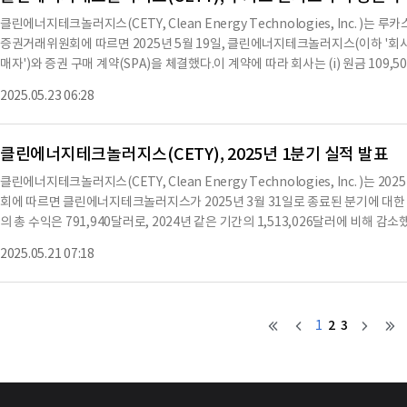
0달러 이하로 거래된 첫 번째 날짜로부터 60일 이내에 주주 총회를 소집하여 주식
클린에너지테크놀러지스(CETY, Clean Energy Technologies, Inc. )
없이는 12,370,000주 이상의 보통주를 발행할 수 없다.회사는 이 거래로 인한 수익을 
증권거래위원회에 따르면 2025년 5월 19일, 클린에너지테크놀러지스(이하 '회사
업 개발에 사용해야 하며, 임원, 이사 또는 직원에게 부채를 상환하는 데 사용할 수
매자')와 증권 구매 계약(SPA)을 체결했다.이 계약에 따라 회사는 (i) 원금 109,50
서에 첨부된 10.1 및 10.2 항목에 포함되어 있다.회사는 2025년 6월 3일에 발행된
해당하는 회사의 보통주(이하 '주식')를 104,000달러에 판매했다.구매자는 계약 
500달러를 명시하고 있으며, 이 사채는 10%의 이자율로 이자를 발생시킨다.사
2025.05.23 06:28
트와 주식은 구매자에게 발행됐다.SPA에는 회사의 일반적인 진술, 보증 및 약속과
전환 가능하며, 전환 시 보통주로 전환될 수 있다.전환 가격은 2.50달러 또는 시장
5년 8월 15일 만기되며, 연 8%의 이자를 발생시키고, 보유자의 선택에 따라 90
가 전환할 경우 회사의 발행 및 유통 보통주에서 4.99%를 초과하는 경우에는 전환
클린에너지테크놀러지스(CETY), 2025년 1분기 실적 발표
달러 이하로 떨어질 경우, 이 비율은 9.99%로 증가한다.SPA와 노트에 대한 설명은 
클린에너지테크놀러지스(CETY, Clean Energy Technologies, Inc. )는
또한, 이 계약은 1933년 증권법 제4(a)(2)조에 따른 등록 면제에 의거하여 이
회에 따르면 클린에너지테크놀러지스가 2025년 3월 31일로 종료된 분기에 대한
인 공모와는 관련이 없다.회사는 2025년 5월 22일 이 계약을 서명했으며, 서명
의 총 수익은 791,940달러로, 2024년 같은 기간의 1,513,026달러에 비해 
태는 원금 109,500달러와 104,000달러의 고려금이 있으며, 이자는 연 8%로 발
여가 미미했기 때문으로 분석된다.2025년 1분기 동안의 총 매출은 791,940달러
한 내용으로 수치나 문맥상 요약이 컨텐츠 원문과 다를 수 있습니다. 해당 컨텐츠
2025.05.21 07:18
출은 612,354달러로, 2024년 같은 기간의 72,488달러에 비해 크게 증가했다. C
히 필독하시기 바랍니다.
러로, 2024년 같은 기간의 211,568달러에 비해 감소했다.2025년 1분기 동안의 총
간의 253,005달러에 비해 증가했다. 이는 CETY의 비천연가스 사업에서의 기여
록했다.운영 비용은 824,656달러로, 2024년 같은 기간의 1,073,926달러에 
2
3
1
소와 법률 및 회계 서비스에 대한 전문 비용 감소에 기인한다.2025년 1분기 동안의
1,419,400달러에 비해 크게 감소했다. 이는 중국 사업에서의 급여 비용 감소와 
은 마진에 기인한다.회사의 총 자산은 10,089,524달러로, 총 부채는 7,138,36
다.회사는 앞으로도 지속 가능한 성장과 수익성을 위해 전방위적인 청정 에너지 솔루