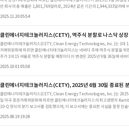
미국 증권거래위원회에 따르면 클린에너지테크놀러지스가 2025년 9월 30일로 
으며, 이는 동일한 워런트의 행사에 따른 것이다.같은 날, 회사는 Pacific Pier에
안 회사의 총 매출은 1,801,769달러로, 2024년 같은 기간의 1,944,333달
4월 4일에 발행된 전환사채의 원금, 이자 및 수수료로 101,904.82달러를 전환한 결과
젝트에서의 기여가 미미했기 때문이며, 해당 프로젝트는 현재 공공 이익 인증을 위한
9주의 보통주를 발행했으며, 이는 2025년 2월 28일에 발행된 워런트의 행사에 
2025.11.20 05:54
총 자산은 14,798,895달러로, 2024년 12월 31일의 9,505,480달러에서 증가했다
요건에
일의 6,566,978달러에 비해 증가했다. 회사의 총 주주 자본은 7,095,133달러로, 
가했다. 이는 주로 투자 증가에 따른 결과이다.회사는 2025년 9월 30일 기준으로 
클린에너지테크놀러지스(CETY), 역주식 분할로 나스닥 상장 
액면가는 0.001달러이다. 또한 2025년 9월 30일 기준으로 30,922,858달러의
클린에너지테크놀러지스(CETY, Clean Energy Technologies, Inc. )는
085달러의 현금이 사용되었다. 이러한 재무 상태는 회사의 지속 가능성에 대한 
거래위원회에 따르면 클린에너지테크놀러지스는 네바다 주에 역주식 분할을 위한 
을 확보하기 위해 추가 자본 조달 및 운영에서 긍정적인 현금 흐름을 생성하는 데 의존
주가 1대 15 비율로 역주식 분할될 예정이다.이 변경은 2025년 9월 26일에 
5,315달러의 총 매출 총이익을 기록했으며, 이는 2024년 같은 기간의 641,57
지속적인 상장 기준을 신속하게 회복하기 위함이다.역주식 분할은 2025년 10월 
브 시스템의 판매 증가에 기인한다.회사는 2025년 9월 30일 기준으로 3,301,0
2025.10.01 05:58
분할 조정된 기준으로 거래될 것이다.회사의 보통주는 나스닥에서 'CETY'라는 기호
은 기간의 3,193,447달러에 비해 증가한 수치이다. 회사는 향후 재무 성과를 개
2H305로 거래될 예정이다.각 주주는 역주식 분할 이전에 보유한 보통주 수에 따라
발행된다.분할로 인해 발생하는 소수 주식은 발행되지 않으며, 현금 보상도 지급
클린에너지테크놀러지스(CETY), 2025년 6월 30일 종료된 
의 조치를 취할 필요가 없으며, 종이 증서를 보유한 주주는 회사의 이전 대리인에
클린에너지테크놀러지스(CETY, Clean Energy Technologies, Inc. )는 
주에 대한 권리와 특권에 실질적인 영향을 미치지 않으며, 주주들의 소유 비율과 
일 미국 증권거래위원회에 따르면 클린에너지테크놀러지스의 최고경영자 Kambiz M
발행된 모든 옵션, 워런트 및 전환 증권은 적절히 조정될 예정이다.또한, 역주식 
10-Q 양식의 분기 보고서를 검토했으며, 이 보고서에는 중요한 사실을 잘못 진
서 승인된 사항이다.역주식 분할 이전에 회사는 20억 주의 보통주를 발행할 수 있었으
제표와 기타 재무 정보는 모든 중요한 측면에서 회사의 재무 상태, 운영 결과 및 현
주로 줄어들 예정이다.2025년 9월 22일 기준으로 발행된 보통주는 6,972만 6,1
2025.08.19 19:28
의 공시 통제 및 절차와 재무 보고에 대한 내부 통제를 수립하고 유지할 책임이 
주가 발행될 것으로 예상된다.역주식 분할은 회사의 우선주에는 영향을 미치지 않으
보고서에 반영했다.Calvin Pang, 최고재무책임자도 동일한 내용을 인증하며,
해 클린에너지테크놀러지스의 재무상태는 안정적으로