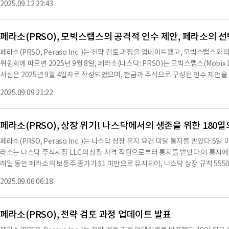
2025.09.12 22:43
및 일반 기업 용도로 사용할 계획이다.라덴버그 탈만 & 코. 주식회사가 이번 공
를 현금으로 즉시 행사하는 대가로 페라소는 최대 952,380주의 보통주를 구매할
예정이다.시리즈 E 워런트의 행사 가격은 주당 1.25달러이며, 발행일로부터 6개
페라소(PRSO), 모빅스랩스의 공격적 인수 제안, 페라소의 
은 최초 행사일로부터 5.5년이다.시리즈 E 워런트는 고정 가격이며, 가격 재설정,
페라소(PRSO, Peraso Inc. )는 전략 검토 과정을 업데이트했고, 모빅스랩스
기존 워런트의 행사로 발행되는 보통주는 현재 유효한 S-3 양식 등록명세서에 따
위원회에 따르면 2025년 9월 8일, 페라소(나스닥: PRSO)는 모빅스랩스(Mobix
1933년 증권법의 등록 요건에서 면제되는 적용 가능한 면제에 따라 비공식적으로
서신은 2025년 9월 4일자로 작성되었으며, 현금과 주식으로 구성된 인수 제안
등록되지 않은 상태에서 미국 내에서 제공되거나 판매될 수 없다.페라소는 시리즈
계약을 체결하거나 중요 비공개 정보를 받는 것을 거부하고 있으며, 2025년 9월 
한 등록명세서를 SEC에 제출할 예정이다.이번 공모에 대한 추가 정보는 SEC에 제출
2025.09.09 21:22
년 9월 5일자로 작성되었으며, 모빅스랩스는 스탠드스틸 제한에 반대하지만, 페
이 보도자료는 이번 공모에서 증권을 판매하겠다는 내용이다.제안이나 구매 제안의 
밀유지 계약을 고려할 의향이 있다.페라소의 이사회는 법률 및 재무 자문과 협의한
법인 주 또는 기타 관할권에서 이러한 증권이 판매되
이 통화는 페라소가 비공식 정보를 공유하지 않고 비밀유지 계약의 범위 밖에서 
페라소(PRSO), 상장 위기! 나스닥에서의 생존을 위한 180일
스의 수정된 제안과 의도를 더 잘 이해하는 것이다.페라소는 모든 이해관계자와
페라소(PRSO, Peraso Inc. )는 나스닥 상장 유지 요건 미달 통지를 받았다.5
대화에 열려 있으며, 당사자들에게 제공한 기회를 모빅스랩스에게도 연장했다. 페
라소는 나스닥 주식시장 LLC의 상장 자격 직원으로부터 통지를 받았다.이 통지에 따
중하고 있으며, 여러 당사자들이 비밀유지 계약을 체결하고 이 과정에 적극 참여하
래일 동안 페라소의 보통주 종가가 $1 미만으로 유지되어, 나스닥 상장 규칙 5550
대해 열려 있지만, 공정하고 일관된 방식으로 검토를 계속할 것이다. 페라소는 고성능
게 됐다.페라소는 나스닥 상장 규칙 5810(c)(3)(A)에 따라 180일의 기간이 
선구자로, 다양한 응용 프로그램을 지원하고 있다.※ 본 컨텐츠는 AI API를 이
2025.09.06 06:18
한다.최소 입찰가 요건을 회복하기 위해서는 페라소의 보통주 종가가 180일 기간 
원문과 다를 수 있습니다. 해당 컨텐츠는 투자 참고용이며 투자를 할때는 컨텐츠 
이 기간 내에 요건을 회복하지 못할 경우, 페라소는 추가로 180일의 준수 기간을 
나스닥 자본 시장의 모든 초기 상장 기준을 충족해야 한다.또한, 필요시 주식 분
페라소(PRSO), 전략 검토 과정 업데이트 발표
나스닥에 제공해야 한다.그러나 나스닥 직원이 페라소가 결함을 해결할 수 없다고