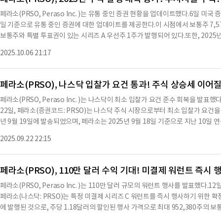
충 설명서의 내용에 대한 의견은 포함되지 않는다.주식의 발행은 페라소의 델라웨
페라소(PRSO, Peraso Inc. )는 유통 중인 증권 현황을 업데이트했다.6일 미
약의 조건에 따라 발행될 경우 유효하게 발행되고, 완전하게 지불되며, 추가 부담
일 기준으로 유통 중인 증권에 대한 업데이트를 제공한다.이 시점에서 보통주 7,57
정에 기반하여 작성되었으며, 향후 법률이나 사실의 변화에 대한 의무는 없다.또한
보통주와 특별 투표권이 있는 시리즈 A 우선주 1주가 발행되어 있다.또한, 2025년
출될 예정이다.※ 본 컨텐츠는 AI API를 이용하여 요약한 내용으로 수치나 문맥상
7,380주는 전환 가능한 주식의 전환을 위해 보류 중인 보통주이며, 57,085주는
츠는 투자 참고용이며 투자를 할때는 컨텐츠 원문을 필히 필독하시기 바랍니다.
2025.10.06 21:17
3,794주는 가중 평균 행사 가격이 3.38달러인 발행된 스톡 옵션의 행사 시 발행
차는 경우 발행될 보통주이다.213,438주는 회사의 수정 및 재작성된 2019 스
7,143주는 2023년 6월 2일자 워런트 행사 시 발행될 보통주로, 주당 28.00달러의
페라소(PRSO), 나스닥 입찰가 요건 통과! 주식 상승세 이어
에이전트 워런트 행사 시 발행될 보통주로, 주당 28.00달러의 가격이다.91,875주
페라소(PRSO, Peraso Inc. )는 나스닥이 최소 입찰가 요건 준수 회복을 발표
통주로, 주당 40.00달러의 가격이다.3,974,520주는 2024년 2월 8일자 시리즈
22일, 페라소(증권코드: PRSO)는 나스닥 주식 시장으로부터 최소 입찰가 요건을
가격이다.139,108주는 2024년 2월 8일자 인수인 워런트 행사 시 발행될 보통주로,
년 9월 19일에 발송되었으며, 페라소는 2025년 9월 18일 기준으로 지난 10일 
24년 11월 6일자 시리즈 C 워런트 행사 시 발행될 보통주로, 주당 1.61달러의 가격
건을 초과했음을 확인했다.이에 따라 페라소는 나스닥 마켓플레이스 규칙 5550(a
D 워런트 행사 시 발행될 보통주로, 주당 1.61달러의 가격이다.157,223주는 20
2025.09.22 22:15
으로 간주한다.페라소는 고성능 60GHz 비면허 및 5G mmWave 무선 기술의 선구
될 보통주로, 주당 1.625달러의 가격이다.952,380주는 2025년 9월
제공한다.페라소는 고정 무선 접속, 군사, 몰입형 비디오 및 공장 자동화 등 다양한
asoinc.com을 방문하면 확인할 수 있다.회사의 연락처는 CFO인 짐 설리반이며, 전화
페라소(PRSO), 110만 달러 수익 기대! 미결제 워런트 즉시
@perasoinc.com이다.투자자 관계 담당자는 셸턴 그룹의 브렛 L. 페리로, 전화번호는
페라소(PRSO, Peraso Inc. )는 110만 달러 규모의 워런트 행사를 발표했다.
ltongroup.com이다.※ 본 컨텐츠는 AI API를 이용하여 요약한 내용으로 수
페라소(나스닥: PRSO)는 특정 미결제 시리즈 C 워런트를 즉시 행사하기 위한 확정
해당 컨텐츠는 투자 참고용이며 투자를 할때는 컨텐츠 원문을 필히 필독하시기 바
에 발행된 것으로, 주당 1.18달러의 할인된 행사 가격으로 최대 952,380주의 보
달러의 총 수익을 예상하고 있으며, 이는 배치 에이전트 수수료 및 기타 비용을 