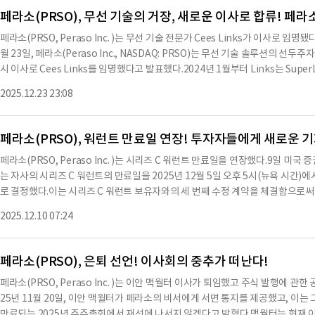
된 것과 실질적으로 다를 수 있다. 이러한 차이를 초래할 수 있는 요인에 대한 
페라소(PRSO), 무선 기술의 거장, 새로운 이사로 합류! 페라
하면 된다.이러한 불확실성을 감안할 때, 투자자들은 이러한 미래 예측 진술에 과
페라소(PRSO, Peraso Inc. )는 무선 기술 전문가 Cees Links가 이사로 임
보, 미래 사건 또는 기타 이유로 인해 미래 예측 진술을 업데이트하거나 수정할 
월 23일, 페라소(Peraso Inc., NASDAQ: PRSO)는 무선 기술 솔루션의 선두
어 있다. 전시 번호 104는 이 현재 보고서의 커버 페이지로, Inline XBRL 형
시 이사로 Cees Links를 임명했다고 발표했다.2024년 1월부터 Links는 SuperLi
에 따라 이 보고서를 서명한 바 있다. 서명자는 제임스 설리반으로, 직책은 최고 재무
회사는 2025년 10월 Integrated Laser Photonics B.V.로 이름을 변경했
※ 본 컨텐츠는 AI API를 이용하여 요약한 내용으로 수치나 문맥상 요약이 컨텐츠
2025.12.23 23:08
무선 솔루션에 중점을 둔 반도체 회사 GreenPeak Technologies B.V.를 설립
용이며 투자를 할때는 컨텐츠 원문을 필히 필독하시기 바랍니다.
했다.인수 이후, 그는 Qorvo에서 Wi-Fi 및 IoT 기술 통합과 관련된 전략적 이니
hnologies를 설립하기 전, Links는 NCR, AT&T, Lucent Technologies
페라소(PRSO), 워런트 만료일 연장! 투자자들에게 새로운 
역임했다.1999년, Lucent Technologies에서 그는 Apple과의 상업적 
페라소(PRSO, Peraso Inc. )는 시리즈 C 워런트 만료일을 연장했다.9일 미국
기능을 통합했다.페라소의 CEO인 Ron Glibbery는 "Cees의 비전과 무선 LA
는 자사의 시리즈 C 워런트의 만료일을 2025년 12월 5일 오후 5시(뉴욕 시간)에서
규모의 무선 산업의 주요 촉매제가 되었다"고 말했다."Cees는 우리 이사회에 
로 결정했다.이는 시리즈 C 워런트 보유자와의 세 번째 수정 계약을 체결함으로써
탐색하는 데 중요한 역할을 할 것이다. 그가 우리 이사회에 합류하게 되어 기쁘다."
293,650주를 구매할 수 있는 권리를 부여하며, 주당 행사가격은 1.61달러이다.이
그램 및 상업 활동을 관리했으며, IEEE802.11 무선 프로토콜을 수립한 선구
2025.12.10 07:24
5년 5월 6일에 만료될 예정이었다.이후 페라소는 시리즈 C 워런트의 만료일을 2025
전기공학 학사 및 응용수
시 연장하였다.시리즈 C 워런트를 통해 발행된 보통주 매각은 페라소의 S-3 등록
12월 10일에 증권거래위원회에 의해 효력이 발생하였다.이 수정 계약의 요약은 
페라소(PRSO), 은퇴 선언! 이사회의 중추가 떠난다!
텍스트는 현재 보고서의 부록 10.1로 제출되어 있다.또한, 본 보고서의 1.01 항목
페라소(PRSO, Peraso Inc. )는 이안 맥월터 이사가 퇴임했고 주식 발행에 관
0.1에서는 시리즈 C 보통주 매수 워런트에 대한 제3차 수정 계약이 2025년 1
25년 11월 20일, 이안 맥월터가 페라소의 비서에게 서면 통지를 제공했고, 이는
워런트의 만료일을 2026년 1월 7일로 연장하는 내용을 포함하고 있으며, 워런
만료되는 2025년 주주총회에서 재선에 나서지 않겠다고 밝혔다.맥월터는 현재 