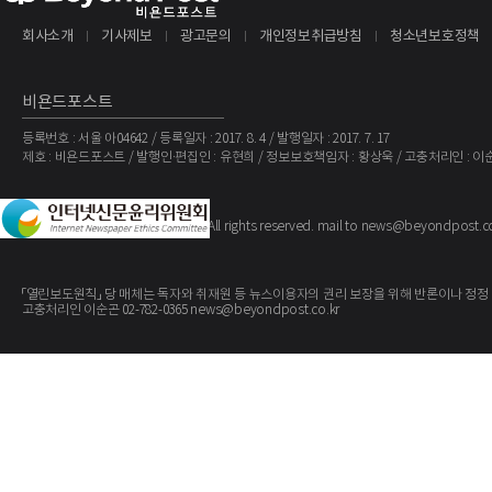
회사소개
기사제보
광고문의
개인정보취급방침
청소년보호정책
비욘드포스트
등록번호 : 서울 아04642 / 등록일자 : 2017. 8. 4 / 발행일자 : 2017. 7. 17
제호 : 비욘드포스트 / 발행인·편집인 : 유현희 / 정보보호책임자 : 황상욱 / 고충처리인 : 이
The BeyondPost
Copyright ©
. All rights reserved. mail to news@beyondpost.c
「열린보도원칙」 당 매체는 독자와 취재원 등 뉴스이용자의 권리 보장을 위해 반론이나 정정
고충처리인 이순곤 02-782-0365 news@beyondpost.co.kr