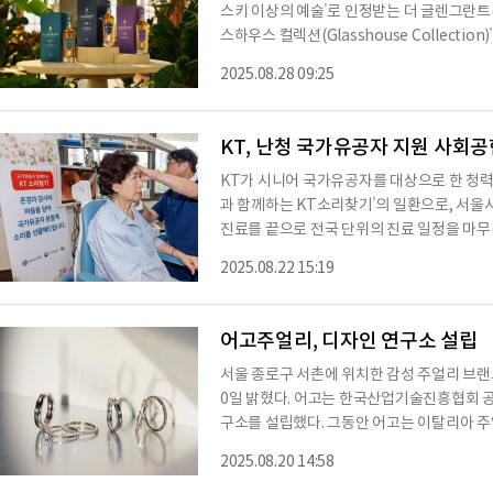
스키 이상의 예술’로 인정받는 더 글렌그란트(T
스하우스 컬렉션(Glasshouse Collectio
내 최초로 공개한다고 28일 밝혔다.오는 9월
2025.08.28 09:25
즈 서울 2025(Frieze Seoul 2025)’ VI
SE)’ 에서 진행되는 이번 런칭 행사를 통
험을 선사할 예정이다.더 글렌그란트는 186
KT, 난청 국가유공자 지원 사회공
KT가 시니어 국가유공자를 대상으로 한 청력
과 함께하는 KT소리찾기’의 일환으로, 서
진료를 끝으로 전국 단위의 진료 일정을 마무
상생활에 불편을 겪는 60세 이상 참전유공자
2025.08.22 15:19
하고, 세브란스병원·제주대학교병원·전남대학
청기 맞춤 제작까지 전 과정을 지원했다. 단
와 상담을 기반으로 보청기를 맞춤형으로 처방
어고주얼리, 디자인 연구소 설립
서울 종로구 서촌에 위치한 감성 주얼리 브랜드
0일 밝혔다. 어고는 한국산업기술진흥협회 공
구소를 설립했다. 그동안 어고는 이탈리아 주
서 주얼리부문상을 수상하는 등 각종 공모전
2025.08.20 14:58
룹이 운영하는 더현대닷컴에 '익스클루시브 디자