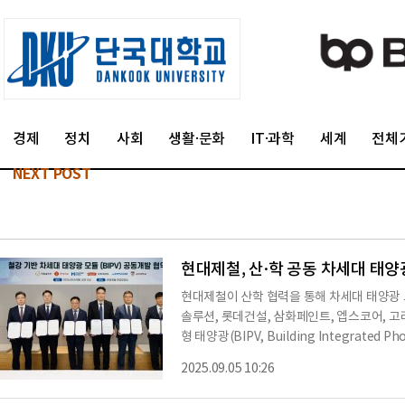
경제
정치
사회
생활·문화
IT·과학
세계
전체
NEXT POST
현대제철, 산·학 공동 차세대 태양
현대제철이 산학 협력을 통해 차세대 태양광 
솔루션, 롯데건설, 삼화페인트, 엡스코어, 
형 태양광(BIPV, Building Integrated 
했다고 5일 밝혔다.협약은 국토부의 탄소중
2025.09.05 10:26
B, Zero Energy Building)2) 의
강 소재 기반의 고효율 BIPV 모듈을 개발하