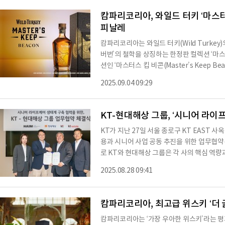
을 직접 살펴보고, 메주방과 천일염 저장 공
캄파리코리아, 와일드 터키 ‘마스터
피날레
캄파리코리아는 와일드 터키(Wild Turkey
버번’의 철학을 상징하는 한정판 컬렉션 ‘마스터스
션인 ‘마스터스 킵 비콘(Master’s Keep 
거장인 마스터 디스틸러 에디 러셀(Eddie R
2025.09.04 09:29
셀(Bruce Russell) 부자의 협업으로 완
께 병에 새겨진 특별한 한정판으로 선보여 
킵 비콘은 알코올 도수 59%(118 Proof)
KT-현대해상 그룹, ‘시니어 라이
KT가 지난 27일 서울 종로구 KT EAST
용과 시니어 사업 공동 추진을 위한 업무협약(
로 KT와 현대해상 그룹은 각 사의 핵심 역
▲프리미엄 하우징 기반 생태계 구축을 본격화
2025.08.28 09:41
어 대상 통신·보험·부동산 융합 사업을 본격 
전략을 강화할 계획이다.KT는 가전 구독 서
‘시니어 통합 패키지’를 연내 선보인다. K
캄파리코리아, 최고급 위스키 ‘더 
캄파리코리아는 ‘가장 우아한 위스키’라는 평가