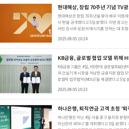
보할 계획이다.보통 태양광 소재로 글라스가
현대해상, 창립 70주년 기념 TV
현대해상은 창립 70주년을 맞아 배우 이정재와
사'편을 공개했다고 5일 밝혔다. 이번 광고
어린 감사와 응원의 메시지를 전하는 데 초점
다양한 연령대의 고객들의 삶을 담아냈다. 은
2025.09.05 10:24
시니어 고객, 어느덧 자란 아이들과 서툰 합
야구가 좋은 소년, 곧 태어날 아이를 기다리는
가는 고객들 곁에서 앞으로도 변함없이 함께
KB금융, 글로벌 협업 모델 위해
KB금융그룹은 4일, HD현대 글로벌R&D
외 건설기계 시장을 겨냥한 금융지원 협업 모
호협력 업무협약(MOU)’을 체결했다고 5
조영철 사장, 송희준 영업전략본부장, 배연
2025.09.05 10:23
장, KB캐피탈 빈중일 사장이 참석한 가운데
트너십을 강화하고 해외 주요 거점에서의 공
단순한 금융지원을 넘어 건설기계·중장비 산
하나은행, 퇴직연금 고객 초청 '
로운
하나은행은 지난 4일 서울 중구 을지로 본점
자산관리 세미나'를 개최했다고 5일 밝혔다. 