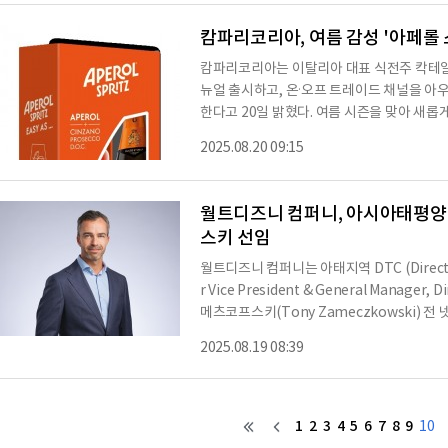
션' 제품을 선보이고 있다. 또 어고의 시그니처
랑을 받고 있다.어고 주얼리는 클래식한 디
캄파리코리아, 여름 감성 '아페롤
캄파리코리아는 이탈리아 대표 식전주 칵테일 아페
뉴얼 출시하고, 온·오프 트레이드 채널을 아
한다고 20일 밝혔다. 여름 시즌을 맞아 새
를 집에서도 손쉽게 즐길 수 있도록 기획된 
2025.08.20 09:15
브랜드 이미지를 강화했다.이번 듀오팩에는 Q
통해 소비자는 단순히 제품을 구매하는 데 그
참여할 수 있다. 아페롤 스프리츠를 주문하
월트디즈니 컴퍼니, 아시아태평양 
스키 선임
월트디즈니 컴퍼니는 아태지역 DTC (Direct-
r Vice President & General Manager, 
메츠코프스키(Tony Zameczkowski) 
트너십 부문 총괄을 선임했다고 밝혔다. 자메츠코프스키 신임 수석부사장은 미디어, 엔터테인
2025.08.19 08:39
먼트, 테크 분야에서 25년 이상 글로벌 경력
니의 스트리밍 비즈니스 성장과 발전을 이끌 예정이다. 신임 수석부사장은 루크 
g) 월트디즈니 컴퍼니 아태지역 총괄 사장(APAC 
니 엔
1
2
3
4
5
6
7
8
9
10