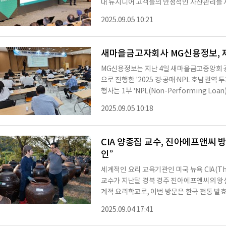
대 뉴시니어 고객들의 안정적인 자산관리를
기반 연금자산 운용 전략 ▲연금계좌 활용 절세
2025.09.05 10:21
지’ 소개 ▲전문가와의 1:1 개별상담 등 
다.특히, 이날 세미나는 점심시간을 활용한 
담 없이 참석할 수 있도록 진행됐다. 세미나
새마을금고자회사 MG신용정보, 제
MG신용정보는 지난 4일 새마을금고중앙회
으로 진행한 '2025 경·공매·NPL 호남권역
행사는 1부 'NPL(Non-Performing Lo
개 및 실전 대응 전략'으로 구성됐다. 설명회 1부
2025.09.05 10:18
이해' 세션으로 꾸려졌다. '월급쟁이 경매전
커니즘을 알기 쉽게 풀어낸 뒤, 최근 부동산 시
있는 주요 리스크와 대응 방안을 제시했다. 특
CIA 양종집 교수, 진아에프앤씨 
인”
세계적인 요리 교육기관인 미국 뉴욕 CIA(The Cu
교수가 지난달 경북 경주 진아에프앤씨의 왕신
계적 요리학교로, 이번 방문은 한국 전통 발
진아에프앤씨에 따르면 양 교수는 CIA의 유
2025.09.04 17:41
셰프로 활동한 경력을 갖고 있다. 최근에는 CI
한식 세계화에 힘쓰고 있다.경주 왕신장독대에