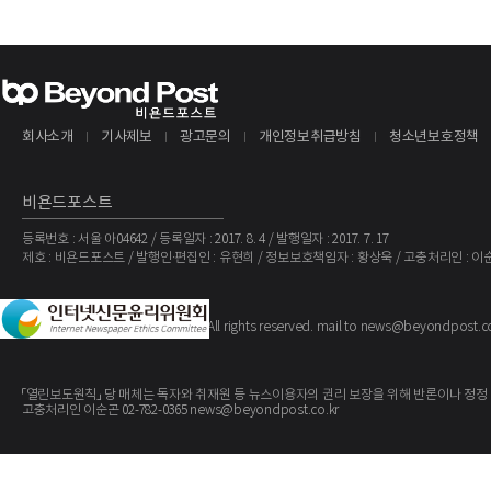
회사소개
기사제보
광고문의
개인정보취급방침
청소년보호정책
비욘드포스트
등록번호 : 서울 아04642 / 등록일자 : 2017. 8. 4 / 발행일자 : 2017. 7. 17
제호 : 비욘드포스트 / 발행인·편집인 : 유현희 / 정보보호책임자 : 황상욱 / 고충처리인 : 이
The BeyondPost
Copyright ©
. All rights reserved. mail to news@beyondpost.c
「열린보도원칙」 당 매체는 독자와 취재원 등 뉴스이용자의 권리 보장을 위해 반론이나 정정
고충처리인 이순곤 02-782-0365 news@beyondpost.co.kr