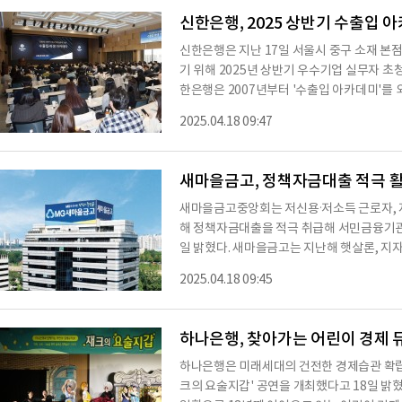
일해왔다"면서 "건강이 허락하는 날까지 영
신한은행, 2025 상반기 수출입 
신한은행은 지난 17일 서울시 중구 소재 본
기 위해 2025년 상반기 우수기업 실무자 초
한은행은 2007년부터 '수출입 아카데미'를
교육을 진행했다. 이번 아카데미는 전국의 우수
2025.04.18 09:47
해외직접투자 핵심강의 ▲환리스크 관리방안 
의 최신 정보와 실무 역량 강화를 위한 교육
전망 강의'를 통해 최근 미국의 상호관세 도
새마을금고, 정책자금대출 적극 
새마을금고중앙회는 저신용·저소득 근로자, 
해 정책자금대출을 적극 취급해 서민금융기관
일 밝혔다. 새마을금고는 지난해 햇살론, 
상품을 통해 3123억원의 서민금융 자금을 
2025.04.18 09:45
2940억원, 2023년 2958억원, 2024년
를 보이고 있다. 이를 통해 서민금융기관으
여신 증대에 기여하고 있다.새마을금고는 이와
하나은행, 찾아가는 어린이 경제 
수금
하나은행은 미래세대의 건전한 경제습관 확립을
크의 요술지갑' 공연을 개최했다고 18일 밝