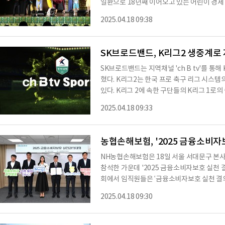
일환으로 18년째 이어오고 있는 어린이 경제
와 콩나무'를 모티브로 저축·소비·나눔의 올
2025.04.18 09:38
는 뮤지컬이다.올해 첫 공연은 지난 16일 경
아동을 대상으로 막을 올렸다. 앞으로 청주맹
아동들을 위해 '배리어 프리(Barrier free
SK브로드밴드, K리그2 생중계로
SK브로드밴드는 지역채널 'ch B tv'를 통
혔다. K리그2는 한국 프로 축구 리그 시스템
있다. K리그 2에 속한 구단들의 K리그 1로의
드밴드는 K리그2 팬덤과 지역 사회를 연결하
2025.04.18 09:33
tv에 활력을 불어넣을 생각이다.SK브로드밴
구단, 인천 유나이티드 FC, 화성FC, 안산 그리너
단의 50경기를 생중계한다. 구단이 속한 경기,
농협손해보험, '2025 금융소비자
NH농협손해보험은 18일 서울 서대문구 본
참석한 가운데 '2025 금융소비자보호 실천 
회에서 임직원들은 ‘금융소비자보호 실천 결
리한 제도 및 관행 개선 ▲건전한 금융질서
2025.04.18 09:30
"고객 만족을 최우선 가치로 삼고, 금융소비
서 "이를 통해 소비자에게 더욱 신뢰받는 
'한국의 금융소비자보호 우수기업(KCPI)' 선