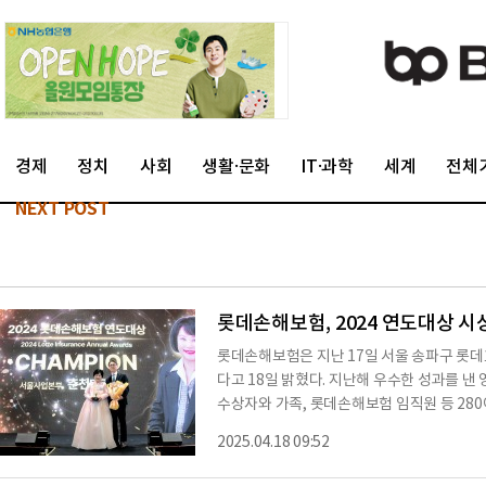
경제
정치
사회
생활·문화
IT·과학
세계
전체
NEXT POST
롯데손해보험, 2024 연도대상 시
롯데손해보험은 지난 17일 서울 송파구 롯데호
다고 18일 밝혔다. 지난해 우수한 성과를 낸
수상자와 가족, 롯데손해보험 임직원 등 28
언'(판매왕)은 서울사업본부 춘천대리점 강지숙
2025.04.18 09:52
언과 명예의 전당 등 총 19회 연도대상을 수
으며 총 상금 1500만원을 받았다.강 대표는