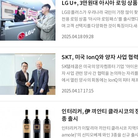
LG U+, 3만원대 아시아 로밍 상
LG유플러스가 우리나라 국민이 가장 많이 
전용 로밍 상품 '아시아 로밍패스'를 출시했다
며 고객 선택지를 다양화한 것이 특징이다.새
만과 홍콩 및 마카오를 포함한 중국 지역을 방
2025.04.18 09:28
G유플러스는 주로 3박 4일 내외의 짧은 여
사용 패턴을 분석해 3만 9000원에 6GB 
러스는 로밍 이용 고객의 편의와 비용 부담을 
SKT, 미국 IonQ와 양자 사업 협
SK텔레콤은 미국의 양자컴퓨터 기업 '아이온큐(
자 사업 관련 양사 간 협력을 논의하는 자리를
에서 열린 양사의 회동에는 IonQ의 피터 채프먼
래이머(Thomas Kramer) 최고재무책임자(CF
2025.04.17 17:15
제휴 담당, 진재형 한국지사장 등이 참석해 유
다.SKT는 지난 2월 AI∙양자 시대를 준비하
체결한 바 있으며, 이번 회동은 양사 협력에 
인터리커, 伊 끼안티 클라시코의 정
해 SK
종 출시
인터리커가 이탈리아 끼안티 클라시코 지역의 대
amole)'의 산지오베제 와인 3종을 신규 출