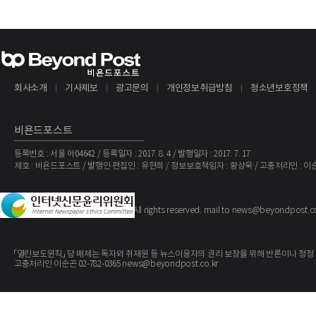
회사소개
기사제보
광고문의
개인정보취급방침
청소년보호정책
비욘드포스트
등록번호 : 서울 아04642 / 등록일자 : 2017. 8. 4 / 발행일자 : 2017. 7. 17
제호 : 비욘드포스트 / 발행인·편집인 : 유현희 / 정보보호책임자 : 황상욱 / 고충처리인 : 이
The BeyondPost
Copyright ©
. All rights reserved. mail to news@beyondpost.c
「열린보도원칙」 당 매체는 독자와 취재원 등 뉴스이용자의 권리 보장을 위해 반론이나 정정
고충처리인 이순곤 02-782-0365 news@beyondpost.co.kr