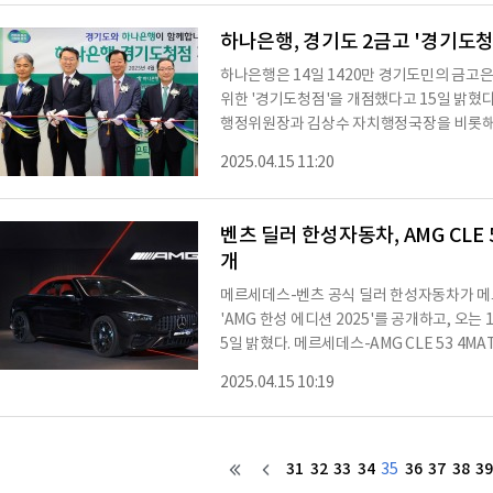
꼽았으며, 특히 젊은 세대는 주택 비용, 중
것으로 나타났다.재정을 관리하는 데 있어서 가
하나은행, 경기도 2금고 '경기도청
번째로
하나은행은 14일 1420만 경기도민의 금고
위한 '경기도청점'을 개점했다고 15일 밝혔
행정위원장과 김상수 자치행정국장을 비롯해
장 등이 참석해 경기도청점 개점을 축하했다.
2025.04.15 11:20
도 2금고 유치에 성공했다. 도금고지정심의
도민 이용편의 ▲지역사회 기여도 등 엄격한
한 평가를 받으며 2금고에 선정됐다고 밝힌 바 
벤츠 딜러 한성자동차, AMG CLE 
9
개
메르세데스-벤츠 공식 딜러 한성자동차가 메르세
'AMG 한성 에디션 2025'를 공개하고, 오는
5일 밝혔다. 메르세데스-AMG CLE 53 4M
세데스-벤츠 공식 딜러사인 한성자동차에서만
2025.04.15 10:19
선보인다.AMG 한성 에디션 모델에만 적용되
존 AMG CLE 53 4MATIC+ 카브리올레와
다. 외장 색상은 옵시디언 블랙(Obsidian 
루프는 기존 블랙 컬
31
32
33
34
36
37
38
39
35