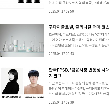
는 끼안티 클라시코 지역의 북쪽, 그레베 (Gre
라몰레 지역은 끼안티 클라시코 내에서 가장 
2025.04.17 09:50
규모 지역에서 소량 생산될 뿐만 아니라, 최
에 최근 전세계에서 큰 주목을 받고 있다.라몰
이너리 중 하나다. 14세기 중반으로 거슬러 
구다이글로벌, 클리니컬 더마 코스
조선미녀, 티르티르, 스킨1004 등 'K뷰티
벌이 더마 코스메틱 브랜드 '닥터나인틴(Dr.ni
터나인틴은 전문의 19인으로 구성된 자문단이
합구조, 체계성이 안전성 테스트를 거쳐 탄생
2025.04.17 09:43
로건은 '검증된 성분에 기술을 더하다'이다
통해 향후 글로벌시장 진출까지 계획하고 있
국내 피부 전문성 화장품 시장 공략을 본격화
한국FPSB, '금융시장 변동성 시
치 발표
최근 트럼프 미국 대통령의 관세 정책으로 
불안감이 확대되는 가운데, 국제FPSB 제휴
보드의 리서치가 눈길을 끌고 있다.17일 한국
인 레저(Leger)사를 통해 올해 1월 캐나
2025.04.17 09:39
(Financial Stress Index)를 발표했