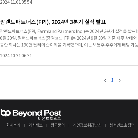
2024.11.01 05:54
라 18 U.S.C. §1350에 의거하여 이루어졌다.이 보고서는 팜랜드파트너스의 
회사의 총 자산은 868억 5,600만 달러이
팜랜드파트너스(FPI), 2024년 3분기 실적 발표
팜랜드파트너스(FPI, Farmland Partners Inc. )는 2024년 3분기 실적을
0월 30일, 팜랜드파트너스(증권코드: FPI)는 2024년 9월 30일 기준 재무 상태
동안 회사는 190만 달러의 순이익을 기록했으며, 이는 보통주 주주에게 배당 가능한
기간의 430만 달러(자산 처분으로 인한 1,030만 달러의 이익 포함)와 비교해 57
2024.10.31 06:31
FO)은 140만 달러, 주당 0.03 달러로, 2023년 같은 기간의 -50만 달러와 비
1
회사소개
기사제보
광고문의
개인정보취급방침
청소년보호정책