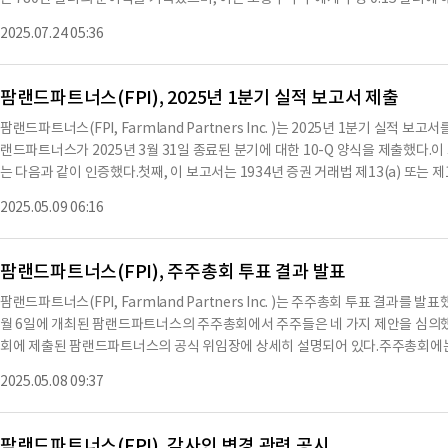
확보하고 관리하여 투자자에게 안정적인 수익을 제공할 계획이다.※ 본 컨텐츠는 A
달러, 즉 주당 -0.06 달러와 비교된다.조정된 자산 기반 운영 수익(AFFO)은 130만 
요약이 컨텐츠 원문과 다를 수 있습니다. 해당 컨텐츠는 투자 참고용이며 투자를 
2025.07.24 05:36
만 달러, 주당 0.01 달러에 비해 증가했다.회사는 32개의 자산을 총 7160만 달
식했다. 또한, 209만 9756주의 자사주를 주당 평균 11.19 달러에 매입했으며,
록했다.2025년 6월 30일 이후, 회사는 181,989주의 자사주를 주당 평균 11.4
팜랜드파트너스(FPI), 2025년 1분기 실적 보고서 제출
도에 대해 상환했다.CEO 루카 파브리(Luca Fabbri)는 "우리는 효율적인 운
팜랜드파트너스(FPI, Farmland Partners Inc. )는 2025년 1분기 실적
한 농지 자산의 전략적 매각을 통해 상당한 이익을 인식함으로써 주주에게 강력한 총
랜드파트너스가 2025년 3월 31일 종료된 분기에 대한 10-Q 양식을 제출했다.이 
0일 기준으로 회사의 총 부채는 약 193억 4000만 달러로, 2024년 12월 31일의 
는 다음과 같이 인증했다.첫째, 이 보고서는 1934년 증권 거래법 제13(a) 또는 제
000만 달러의 유동성에 접근할 수 있으며, 이는 5100만 달러의 현금과 1억 600
고서에 포함된 정보는 회사의 재무 상태와 운영 결과를 모든 중요한 측면에서 
월 22일, 이사회는 보통주 및 클래스 A 보통 OP 유닛에 대해 주당 0.06 달러의 
2025.05.09 06:16
무 상태와 운영 결과를 투자자들에게 투명하게 전달하기 위한 중요한 문서로, 회사
에 지급될 예정이다.회사는 2025년 AFFO 주당 수익 가이던스를 이전 분기
또한, 보고서에는 2025년 3월 31일 기준으로 회사의 자산, 부채 및 주주 자본
드파트너스의 지속적인 성장과 투자자들에게 안정적인 수익을 제공하기 위한 전략을 
팜랜드파트너스(FPI), 주주총회 투표 결과 발표
여 요약한 내용으로 수치나 문맥상 요약이 컨텐츠 원문과 다를 수 있습니다. 해당
팜랜드파트너스(FPI, Farmland Partners Inc. )는 주주총회 투표 결과를 
문을 필히 필독하시기 바랍니다.
월 6일에 개최된 팜랜드파트너스의 주주총회에서 주주들은 네 가지 제안을 심의했다
회에 제출된 팜랜드파트너스의 공식 위임장에 상세히 설명되어 있다.주주총회에는 38
액면가를 가진 보통주가 포함된다.첫 번째 제안은 위임장에 명시된 여섯 명의 이
2025.05.08 09:37
결과는 다음과 같다.루카 파브리 후보는 27,201,598표를 얻었고, 536,482표가
리되었다.존 A. 굿 후보는 19,733,935표를 얻었고, 8,007,145표가 유보되었으
니퍼 S. 그래프턴 후보는 15,257,58표를 얻었고, 12,487,322표가 유보되었으며
팜랜드파트너스(FPI), 감사인 변경 관련 공시