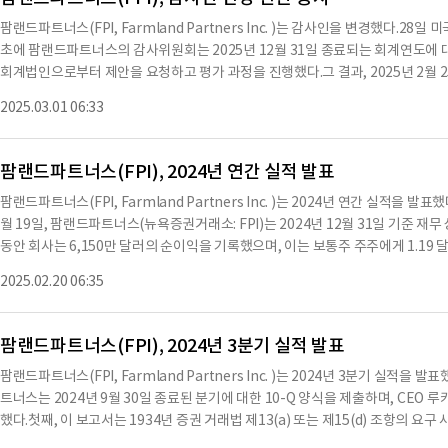
후보는 16,543,958표를 얻었고, 11,194,122표가 유보되었으며, 중개인 비투표는 
팜랜드파트너스(FPI, Farmland Partners Inc. )는 감사인을 변경했다.28
939표를 얻었고, 2,352,141표가 유보되었으며, 중개인 비투표는 10,874,013표
초에 팜랜드파트너스의 감사위원회는 2025년 12월 31일 종료되는 회계연도에 
1,427,875표가 유보되었으며, 중개인 비투표는 10,874,013표였다.두 번째 
회계법인으로부터 제안을 요청하고 평가 과정을 진행했다.그 결과, 2025년 2월 
인 회계법인으로 임명하는 것이었다.이 제안에 대한 투표 결과는 찬성 38,411,968표,
록 공인 회계법인으로서 Plante & Moran, PLLC를 해임하기로 결정했으며, 이
제안은 팜랜드파트너스의 명명된 임원 보상에 대한 자문적 승인을 요청하는 것이었다.
2025.03.01 06:33
상 종료되었고, (ii) Crowe LLP를 팜랜드파트너스의 새로운 독립 등록 공인
표, 반대 14,045,193표, 기권 339,724표, 중개인 비투표 10,874
년 2월 25일에 Plante Moran에게 이러한 조치를 통보했다.Plante Moran의 
한 감사 보고서는 부정적인 의견이나 의견의 면책 조항이 포함되지 않았으며, 불확
팜랜드파트너스(FPI), 2024년 연간 실적 발표
수정이 없었다.또한, 2024년 및 2023년 회계연도와 2025년 2월 25일 이전의 중
팜랜드파트너스(FPI, Farmland Partners Inc. )는 2024년 연간 실적을 
에 회계 원칙이나 관행, 재무제표 공시 또는 감사 범위나 절차와 관련하여 해결되지 
월 19일, 팜랜드파트너스(뉴욕증권거래소: FPI)는 2024년 12월 31일 기준 재무
없었다.팜랜드파트너스는 Plante Moran에게 본 보고서의 사본을 제공하고, Pla
동안 회사는 6,150만 달러의 순이익을 기록했으며, 이는 보통주 주주에게 1.19 
C에 서한으로 전달해 줄 것을 요청했다.Plante Moran의 2025년 2월 27일자 서
간의 3,170만 달러, 즉 0.55 달러에 비해 94% 증가한 수치다.또한, 조정된 자산 기반
023년 회계연도와 2025년 2월 25일 이전의 중간 기간 동안, 팜랜드파트너스는
2025.02.20 06:35
달러로, 2023년의 810만 달러, 주당 0.16 달러에 비해 각각 72.9%와 81.3%
사 의견에 대해 상담한 적이 없으며, Crowe는 팜랜드파트너스의 회계, 감사 또는
1,200만 달러에 매각하고, 이로 인해 5,410만 달러의 총 매각 이익을 기록했다. 
이익으로 이연됐다.또한, 4개의 자산을 1,790만 달러에 인수했으며, 2,240,295
팜랜드파트너스(FPI), 2024년 3분기 실적 발표
총 부채는 1억 5,850만 달러 감소했으며, 2024년 4분기 동안 1억 8,940만 
팜랜드파트너스(FPI, Farmland Partners Inc. )는 2024년 3분기 실
에 대한 노출을 제거하고 연간 약 1,090만 달러의 이자 절감 효과를 기대하고 있다.
트너스는 2024년 9월 30일 종료된 분기에 대한 10-Q 양식을 제출하며, CEO 루
억 2,600만 달러로, 2023년의 574억 6,600만 달러에 비해 1.3% 증가했다. 순 
했다.첫째, 이 보고서는 1934년 증권 거래법 제13(a) 또는 제15(d) 조항의 
440억 5,200만 달러에 비해 6.5% 증가했다.CEO 루카 파브리(Luca Fabbr
는 회사의 재무 상태와 운영 결과를 모든 중요한 측면에서 공정하게 제시했다.이 인
다. 우리는 운영 효율성을 높이고 자산을 선택적으로 처분하는 전략을 성공적으로 실