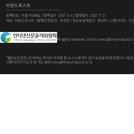
비욘드포스트
등록번호 : 서울 아04642 / 등록일자 : 2017. 8. 4 / 발행일자 : 2017. 7. 17
제호 : 비욘드포스트 / 발행인·편집인 : 유현희 / 정보보호책임자 : 황상욱 / 고충처리인 : 이
The BeyondPost
Copyright ©
. All rights reserved. mail to news@beyondpost.c
「열린보도원칙」 당 매체는 독자와 취재원 등 뉴스이용자의 권리 보장을 위해 반론이나 정정
고충처리인 이순곤 02-782-0365 news@beyondpost.co.kr