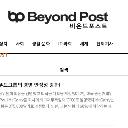
정치
사회
생활·문화
IT·과학
세계
전체기사
OST
검색
HF푸드그룹의 경영 안정성 강화!
CFO와 보상위원회 의장을 임명했고 퇴직금 계획을 개정했다.2일 미국 증권거래위
Paul McGarry를 회사의 최고재무책임자(CFO)로 임명했다.McGarry는
연봉은 375,000달러로 설정됐다. 또한, 그는 연봉의 60%에 해당하는 재량
괄 주식 인센티브 계획에 따라 주식 보상도 받을 수 있다.이사회는 또한 Jef
보수는 15,000달러 인상됐다.2026년 1월 27일, 이사회는 HF푸드그룹 퇴
로 변경하고, 퇴직금 지급 자격 기간을 연장했다. 이 개정안은 특정 임원 및