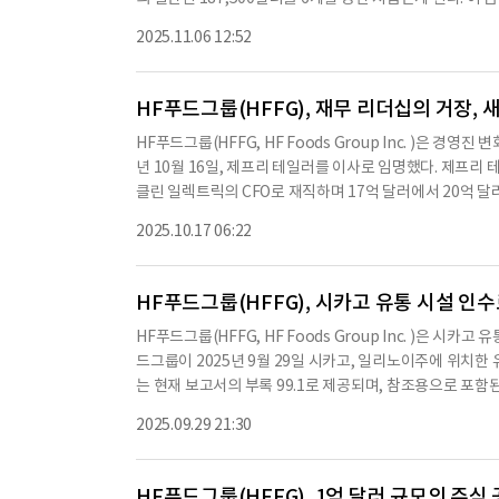
체이다.현재 회사의 재무 상태는 안정적이며, 향후 성장 가능
러씩 지급된다. 또한, Yao는 COBRA에 따라 그룹 건강 보
맥상 요약이 컨텐츠 원문과 다를 수 있습니다. 해당 컨텐
2025.11.06 12:52
운 고용이 시작되면 회사에 통지해야 하며, 이 경우 회사는 
다.
사의 모든 보도자료에서 Yao의 분리를 상호 합의로 설명하는
모든 회사 기록을 반환해야 하며, 회사는 Yao의 최종 급여를
HF푸드그룹(HFFG), 재무 리더십의 거장, 
ao는 회사의 모든 당사자에 대해 모든 청구를 포기하는 내
HF푸드그룹(HFFG, HF Foods Group Inc. )은 
리가 있으며, 21일의 검토 기간이 주어졌다. HF푸드그룹은 
년 10월 16일, 제프리 테일러를 이사로 임명했다. 제프리
합의서에 서명함으로써 회사와의 모든 관계를 종료하게 된다.
클린 일렉트릭의 CFO로 재직하며 17억 달러에서 20억 달
것으로 예상되며, 이는 향후 재무 성과에 영향을 미칠 수 있
달러로 증가시켰다. 그는 또한 2억 달러 이상의 자유 현금
을 재조정할 필요가 있다.※ 본 컨텐츠는 AI API를 이용
2025.10.17 06:22
을 개발했다.HF푸드그룹의 CEO인 펠릭스 린은 "제프를 
해당 컨텐츠는 투자 참고용이며 투자를 할때는 컨텐츠 원문
이력은 우리의 전략적 목표와 완벽하게 일치한다"고 말했다. 
겸 기업 회계 담당자가 2025년 10월 15일부로 임시 CF
HF푸드그룹(HFFG), 시카고 유통 시설 인수
리는 HF푸드그룹의 비즈니스 운영에 대한 깊은 지식을 보유
HF푸드그룹(HFFG, HF Foods Group Inc. )은 
라고 확신한다"고 밝혔다.맥가리는 2025년 2월 6일에 체결된
드그룹이 2025년 9월 29일 시카고, 일리노이주에 위치한
0,000 달러의 추가 수당을 받게 된다. 또한, 2025년 연간
는 현재 보고서의 부록 99.1로 제공되며, 참조용으로 포함
다. HF푸드그룹은 아시아 레스토랑 및 기타 비즈니스에 
을 임대해왔다.이번 인수는 HF푸드그룹의 운영 효율성을 개
본사를 두고 있으며, 나스닥에서 HFFG라는 기호로 거래된
2025.09.29 21:30
화하기 위한 지속적인 변혁 계획의 일환으로 진행된다.시설
AI API를 이용하여 요약한 내용으로 수치나 문맥상 요약이
을 개선하며, 추가 용량을 성장시키고 통합 기회를 추진하기
할때는 컨텐츠 원문을 필히 필독하시기
모 프로그램이 시카고 창고 인수와 같은 투자를 신속하게 
HF푸드그룹(HFFG), 1억 달러 규모의 주식