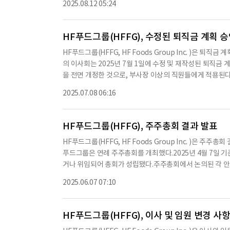
2025.08.12 05:24
0% 증가했다.조정된 EBITDA는 1,380만 달러로, 지난해 
바랍니다.
순이익(EPS)은 0.02달러로, 지난해 같은 기간의 0.00달러
간의 0.04달러에서 증가했다.HF푸드그룹의 CEO인 펠릭스
HF푸드그룹(HFFG), 수정된 퇴직금 계획 
다"며, "우리의 결과는 변동성이 큰 거시 경제 환경 속에
HF푸드그룹(HFFG, HF Foods Group Inc. )은
모멘텀을 보여준다"고 말했다.2025년 2분기 동안 순매출은 3억
의 이사회는 2025년 7월 1일에 수정 및 재작성된 퇴직금 
50만 달러 증가했다.이 증가는 주로 육류 및 가금류와 해산
을 전면 개정한 것으로, 부사장 이상의 직원들에게 적용된다.
러로, 지난해 같은 기간의 5,250만 달러에 비해 270만 
사할 경우 특정 임원 및 직원에게 퇴직금을 지급하는 내용을
및 관리 비용은 1,200만 달러로, 지난해 같은 기간의 1,1
2025.07.08 06:16
발생하기 전 6개월에서 12개월 사이에 퇴사하는 경우에 따
5%에서 16.2%로 감소했다.순이익은 50만 달러로, 지난해
'변경 통제' 사건에서 기존 이사회 구성원이 다수인 경우 
직금 지급 시기가 월별 분할 지급에서 60일 이내의 일시불 
HF푸드그룹(HFFG), 주주총회 결과 발표
표 보너스 지급이 가능해졌다.이 계획의 세부 사항은 첨부된
HF푸드그룹(HFFG, HF Foods Group Inc. )은 주
와 의무는 계획의 조항에 따라 결정된다고 밝혔다.이 계획은
푸드그룹은 연례 주주총회를 개최했다.2025년 4월 7일 기준
서 지급된다.퇴직금 지급은 연방 및 주 세법에 따라 조정될
거나 위임되어 총회가 성립됐다.주주총회에서 논의된 각 안
약서 및 청구 포기 서명 및 철회하지 않아야 한다.이 계획은
주주들이 Xi "Felix" Lin, Maria Ross, Richar
며, 퇴직금 지급을 위한 자금이 충분히 확보되어 있다.※ 본
2025.06.07 07:10
선출 안건의 최종 투표 결과는 다음과 같다.Xi "Felix" Lin은
츠 원문과 다를 수 있습니다. 해당 컨텐츠는 투자 참고용이
며, 8,300,290표는 중개인 비투표로 처리됐다.Maria Ross
며, 8,300,290표는 중개인 비투표로 처리됐다.Richard Dia
HF푸드그룹(HFFG), 이사 및 임원 변경 사
으며, 8,300,290표는 중개인 비투표로 처리됐다.두 번째 안건