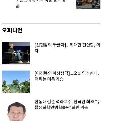
오픈...지역 외식 시장 공략 강
화
오피니언
[신형범의 千글자]...위대한 편안함, 의
자
[이경복의 아침생각]...오늘 입추인데,
더위는 더욱 기승
한동대 김준 석좌교수, 한국인 최초 ‘유
럽생화학연맹학술원’ 회원 위촉