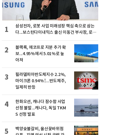
삼성전자, 로봇 사업 미래성장 핵심 축으로 삼는
1
다...보스턴다이내믹스 출신 이동건 부사장, 로보
틱스 전략팀장으로 선임
블랙록, 에코프로 지분 추가 확
2
보...4.95%에서 5.01%로 높
아져
필라델피아반도체지수 2.2%,
3
마이크론 0.94%↑...반도체주,
일제히 반등
한화오션, 캐나다 잠수함 사업
4
선정 불발...캐나다, 독일 TKM
S 선정 발표
백양숯불갈비, 울산꽃바위점
5