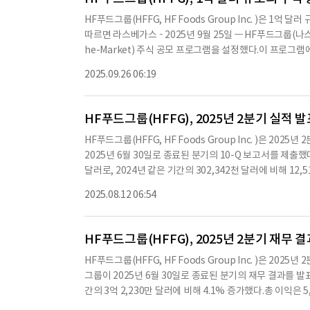
운영 자본, 자본 지출 및 가능한 인수 또는 사업 확장을 위
HF푸드그룹(HFFG, HF Foods Group Inc. )은 
릭스 린은 "우리가 지속적으로 변혁 계획을 성공적으로 실행
따르면 라스베가스 – 2025년 9월 25일 — HF푸드그룹(나스닥
표가 된다"고 말했다.그는 "이 시설은 우리의 중서부 유통 
he-Market) 주식 공모 프로그램을 설정했다.이 프로그
리의 존재감을 더욱 확장할 것으로 기대한다"고 덧붙였다.또
올릴 수 있다.보통주는 D.A. Davidson & Co.와 Roth 
운영 통제를 개선하고 물류를 강화하며 시설 비용을 절감하
2025.09.26 06:19
해 판매되는 보통주로부터의 순수익을 주로 일반 기업 목적에
스토랑 고객에게 장기적인 혜택을 제공할 중요한 기회를 창
확장 또는 인수에 대한 비용 지불 등이 포함될 수 있다. 주식은
타 식품 서비스 고객에게 신선한 농산물, 냉동 및 건조 식품
에 따른 증권청(SEC) 등록에 따라 발행된다.투자하기 전
HF푸드그룹(HFFG), 2025년 2분기 실적 
를 읽어야 하며, HF푸드에 대한 보다 완전한 정보를 얻기 위해 S
HF푸드그룹(HFFG, HF Foods Group Inc. )은 
rs.hffoodsgroup.com/financials/sec-filings)를 방
2025년 6월 30일로 종료된 분기의 10-Q 보고서를 제출했다
번 공모의 판매 대리인으로 활동한다. 이 보도 자료는 판매
달러로, 2024년 같은 기간의 302,342천 달러에 비해 12,
당 주 또는 관할권의 증권법에 따라 등록 또는 자격이 없을
러에 비해 증가했다.그러나 2025년 상반기 전체로는 순손실이
국 전역의 아시아 레스토랑에 신선한 농산물, 냉동 및 건식
2025.08.12 06:54
다.회사는 2025년 2분기 동안 매출 총이익이 55,132천 달
드는 미국, 남미 및 아시아의 신선하고 고품질의 전문 레스
은 17.5%로 유지됐다.배급, 판매 및 관리 비용은 51,013
025년 6월 30일 기준으로 현금이 약 15,650천 달러이며, 
HF푸드그룹(HFFG), 2025년 2분기 재무 
00천 달러의 추가 자금에 접근할 수 있다고 밝혔다.HF푸드
HF푸드그룹(HFFG, HF Foods Group Inc. )은 2
기 위한 여러 가지 전략을 추진하고 있으며, 특히 중앙 집중
그룹이 2025년 6월 30일로 종료된 분기의 재무 결과를 발표
6월 30일 기준으로 100,614천 달러의 장기 부채를 보유
간의 3억 2,230만 달러에 비해 4.1% 증가했다.총 이익은 
무 상태는 안정적이며, 향후 성장 가능성을 위한 다양한 전략
며, 총 이익률은 17.5%로 지난해의 17.4%에서 소폭 상승
치나 문맥상 요약이 컨텐츠 원문과 다를 수 있습니다. 해