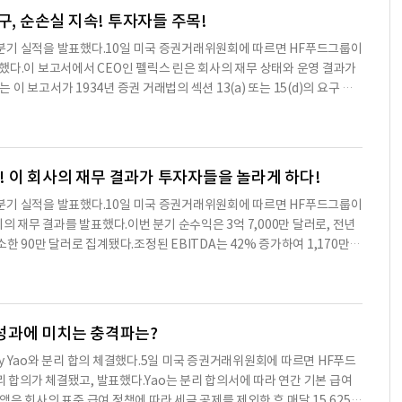
 있도록 하며, 퇴직금 지급은 개인의 직책 및 고용 종료 시점에 따라 달라진
구, 순손실 지속! 투자자들 주목!
 퇴직금 지급은 회사의 일반 자산에서 이루어진다. 퇴직금 지급은 월별 또
2025년 3분기 실적을 발표했다.10일 미국 증권거래위원회에 따르면 HF푸드그룹이
험료도 지급된다.이 외에도, HF푸드그룹은 퇴직금 지급을 위한 서면 동의
제출했다.이 보고서에서 CEO인 펠릭스 린은 회사의 재무 상태와 운영 결과가
거나 철회할 경우 퇴직금을 받을 수 없다.현재 HF푸드그룹의 재무상태는 안정
 보고서가 1934년 증권 거래법의 섹션 13(a) 또는 15(d)의 요구 사
영 안정성을 더욱 강화할 것으로 기대된다.※ 본 컨텐츠는 AI API를 이용
 이 보고서가 회사의 재무 상태와 운영 결과를 모든 중요한 측면에서 공정하
 다를 수 있습니다. 해당 컨텐츠는 투자 참고용이며 투자를 할때는 컨텐츠
일에 제출되었으며, 회사는 SEC에 제출된 모든 정보가 정확하다고 강조했다.
달러로, 전년 동기 대비 2.9% 증가했다고 보고했다. 운영 수익은 1,120천
은 874천 달러로, 전년 동기 대비 개선됐다. 9개월 동안의 총 수익은 92
러! 이 회사의 재무 결과가 투자자들을 놀라게 하다!
25년 9월 30일 기준으로 약 1,200만 달러의 현금을 보유하고 있으며, 6,7
2025년 3분기 실적을 발표했다.10일 미국 증권거래위원회에 따르면 HF푸드그룹이
접근이 가능하다고 밝혔다. 이러한 재무 상태는 회사가 향후 12개월 동안 정상
분기의 재무 결과를 발표했다.이번 분기 순수익은 3억 7,000만 달러로, 전년
성할 수 있음을 시사한다.HF푸드그룹은 또한 2025년 10월 17일에 유
소한 90만 달러로 집계됐다.조정된 EBITDA는 42% 증가하여 1,170만
 이 거래는 4분기 중에 마감될 예정이다. 이 거래는 현재 고객에게 큰 영
.순수익은 3억 6,978만 달러로, 전년 동기 대비 8,589만 달러 증가했
0일 기준으로 3분기 동안의 재무 성과를 바탕으로 향후 성장과 비용 절감을
다.순손실은 874,000 달러로, 전년 동기 대비 296만 달러 감소했다.주당
중앙 집중식 구매, 차량 및 운송 개선, 디지털 변혁, 시설 업그레이드
정된 EBITDA는 1,1748만 달러로, 전년 동기 대비 3,443만 달러 증가했
러, 미지급 수표는 212만 달러, 4,980만 달러의 추가 자금 접근이 가능하다.
무 성과에 미치는 충격파는?
 발생한 현금 흐름과 은행 대출로 충당하고 있다.HF푸드그룹의 경영진은
O Cindy Yao와 분리 합의 체결했다.5일 미국 증권거래위원회에 따르면 HF푸드
 라이브 컨퍼런스 콜을 개최할 예정이다.HF푸드그룹은 미국 전역의 아시아
의 분리 합의가 체결됐고, 발표했다.Yao는 분리 합의서에 따라 연간 기본 급여
동 및 건조 식품, 비식품 제품을 주로 유통하는 선도적인 마케팅 및 유통업
금액은 회사의 표준 급여 정책에 따라 세금 공제를 제외한 후 매달 15,625달