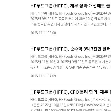
직원이 '정당한 사유' 없이 고용 종료 시 퇴직금을 받을 수
HF푸드그룹(HFFG), 재무 성과 개선에도 불
다.이 퇴직금 계획은 모든 이전의 퇴직금 계획을 대체하며,
HF푸드그룹(HFFG, HF Foods Group Inc. )은 
는 일시불로 이루어질 수 있으며, COBRA에 따라 건강 보
2025년 9월 30일로 종료된 분기에 대한 10-Q 양식을 
서인 'Form Release'를 요구하며, 이를 서명하지 않
모든 중요한 측면에서 공정하게 제시되었다고 인증했다. 그는 이
적이며, CFO의 임명과 보상위원회 의장의 임명은 회사의 경
항을 완전히 준수한다고 밝혔다.또한, CFO인 폴 맥가리는
하여 요약한 내용으로 수치나 문맥상 요약이 컨텐츠 원문과
2025.11.11 08:00
게 제시한다고 인증했다. 이 보고서는 2025년 11월 10
원문을 필히 필독하시기 바랍니다.
HF푸드그룹은 2025년 3분기 동안 총 수익이 306,978천 
달러로, 전년 동기 대비 609천 달러 증가했다. 그러나 순손실
HF푸드그룹(HFFG), 순수익 3억 7천만 달
0,259천 달러로, 전년 동기 대비 2.7% 증가했다.회사는 20
HF푸드그룹(HFFG, HF Foods Group Inc. )은 
16천 달러의 미지급 수표와 4,980만 달러의 추가 자금 
2025년 11월 10일에 2025년 9월 30일로 종료된 회계 
적인 운영 자본 요구를 충족할 수 있는 충분한 현금 흐름을 생
동기 대비 2.9% 증가했다.GAAP 기준 순손실은 77.2% 감
타주에 위치한 창고를 460만 달러에 판매하기로 합의했으며,
달러에 달했다.2025년 3분기 동안의 재무 결과는 다음과 같다
향을 미치지 않을 것으로 예상된다.회사는 2025년 9월 3
2025.11.11 07:09
다.총 이익은 5,0409만 달러로, 전년 동기 대비 소폭 증가했
위한 포괄적인 운영 변혁 계획을 추진하고 있다. 이 계획은 
손실은 0.02 달러로, 전년 동기 대비 0.05 달러 증가했다.조
다.2025년 9월 30일 기준으로 회사의 현금은 1,232만 달
HF푸드그룹(HFFG), CFO 분리 합의! 재
회사는 운영 자금 및 기타 자본 요구 사항을 주로 운영에서
HF푸드그룹(HFFG, HF Foods Group Inc. )은 CF
오늘 오후 1시 30분(태평양 표준시)에 재무 결과에 대한
그룹은 2025년 10월 15일자로 CFO인 Cindy Yao와
레스토랑 및 기타 식품 서비스 고객에게 신선한 농산물, 냉
의 절반인 187,500달러를 6개월 동안 지급받게 된다. 이 