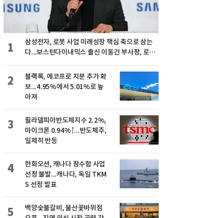
삼성전자, 로봇 사업 미래성장 핵심 축으로 삼는
1
다...보스턴다이내믹스 출신 이동건 부사장, 로보
틱스 전략팀장으로 선임
블랙록, 에코프로 지분 추가 확
2
보...4.95%에서 5.01%로 높
아져
필라델피아반도체지수 2.2%,
3
마이크론 0.94%↑...반도체주,
일제히 반등
한화오션, 캐나다 잠수함 사업
4
선정 불발...캐나다, 독일 TKM
S 선정 발표
백양숯불갈비, 울산꽃바위점
5