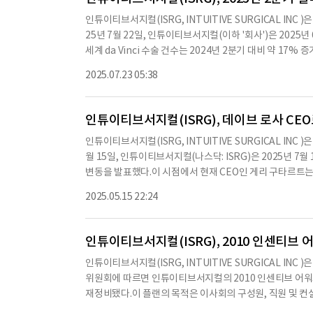
이다.2025년 6월 30일 기준으로 인튜이티브서지컬의 다빈치
인튜이티브서지컬(ISRG, INTUITIVE SURGICAL IN
에 비해 14% 증가했다.이온 시스템의 설치 대수는 약 905
25년 7월 22일, 인튜이티브서지컬(이하 '회사')은 2025
생한 현금은 12억 9천7백만 달러로, 순이익 13억 6천7백
세계 da Vinci 수술 건수는 2024년 2분기 대비 약 17%
의 현금이 사용되었기 때문이다.인튜이티브서지컬의 CEO인
2분기의 341대에 비해 증가한 수치다.2025년 2분기 da Vi
의 요구에 부응하기 위해 지속적으로 혁신하고 있다"고 밝혔
2025.07.23 05:38
며, 이는 2024년 2분기의 70대에 비해 증가한 수치다.2025
현금, 현금성 자산 및 투자 자산을 보유하고 있으며, 이는 20
대로, 2024년 6월 30일의 9,203대에 비해 14% 증가했다
츠는 AI API를
달러에 비해 21% 증가했다.2025년 2분기 GAAP 기준 순이
인튜이티브서지컬(ISRG), 데이브 로사 CEO
천7백만 달러, 희석주당 1.46달러에 비해 증가했다.비GAAP
인튜이티브서지컬(ISRG, INTUITIVE SURGICAL IN
달러로, 2024년 2분기의 6억 4천1백만 달러, 희석주당 1.7
월 15일, 인튜이티브서지컬(나스닥: ISRG)은 2025년 
해 유럽 인증을 획득했으며, 이는 성인 및 소아의 최소 침습 내
변동을 발표했다.이 시점에서 현재 CEO인 게리 구타르트
시스템에 대한 규제 승인을 받았다.2025년 2분기 총 매출은 
이그 바라트는 독립 이사로서의 역할을 수행하게 된다.구타
했다.2025년 2분기 총 매출원가는 8억 2천2백만 달러로, 
2025.05.15 22:24
로 인튜이티브서지컬에 남게 된다.크레이그 바라트 이사회 의
총 매출총이익은 16억 1천7백9십만
인튜이티브서지컬(ISRG), 2010 인센티브 
인튜이티브서지컬(ISRG, INTUITIVE SURGICAL IN
위원회에 따르면 인튜이티브서지컬의 2010 인센티브 어워드 
재정비됐다.이 플랜의 목적은 이사회의 구성원, 직원 및 
성공을 촉진하고 가치를 높이는 것이다.또한, 이 플랜은 이