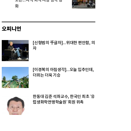
오픈...지역 외식 시장 공략 강
화
오피니언
[신형범의 千글자]...위대한 편안함, 의
자
[이경복의 아침생각]...오늘 입추인데,
더위는 더욱 기승
한동대 김준 석좌교수, 한국인 최초 ‘유
럽생화학연맹학술원’ 회원 위촉