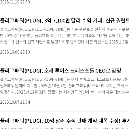
2025.11.10 21:50
이터 센터 개발자와 협력하여 플러그의 고급 연료 전지 기술을 활용한 보조 및 백
총 손실의 개선은 지속적인 판매 비용 및 가격 개선의 조합을 나타내며, 운영 현금
신뢰할 수 있는 저탄소 에너지에 대한 수요가 증가하는 데이터 센터 분야에서 플
파워의 주당 순손
템은 중요한 인프라와 높은 가동 시간을 요구하는 시설에 탄력적이고 제로 배출 
플러그파워(PLUG), 3억 7,100만 달러 수익 기대! 신규 워
하여 플러그는 에너지부 대출 프로그램과 관련된 활동을 중단하고, 수소 네트워크
플러그파워(PLUG, PLUG POWER INC )는 기존 워런트를 전환하기 위해 
예정이다.최근 체결된 수소 공급 계약은 경쟁력 있는 가격의 장기 수소 공급을 
면 2025년 10월 8일, 플러그파워는 기존 워런트 보유자와의 계약을 통해 기존
러그의 CEO인 앤디 마시(Andy Marsh)는 "우리가 오늘 취하고 있는 조치는
리펀드 워런트와 신규 워런트를 발행하기로 합의했다.기존 워런트는 2025년 3월 
플러그는 장기 비용 로드맵과 이동성, 산업, 고정 전력 응용 분야에서 고객 기반의
154,430,464주를 구매할 수 있는 프리펀드 워런트와 185,430,464주를 구매할
젝트를 계속 평가할 예정이다.플러그는 생산, 저장, 전달 및 전력 생성에 걸쳐 
2025.10.08 22:10
년 10월 9일경에 마무리될 예정이다.프리펀드 워런트의 구매 가격은 주당 0.00
로 자리매김하고 있다.플러그는 72,000개 이상의 연료 전지 시스템과 275개의
7.75달러로 정해졌다.플러그파워는 이번 거래를 통해 약 3억 7,100만 달러의 
이다.플러그는 조지아, 테네시, 루이지애나에 운영 중인 공장을 두고 있으며, 현재
경우 추가로 14억 달러의 수익을 기대하고 있다.이 거래는 플러그파워의 등록신청
플러그파워(PLUG), 호세 루이스 크레스포를 CEO로 임명
상태이다.또한, 플러그파워는 거래에서 발생하는 순수익을 운영 자본 및 일반 기
플러그파워(PLUG, PLUG POWER INC )는 호세 루이스 크레스포를 CEO로
을 통해 신규 워런트와 프리펀드 워런트의 적법성을 확인받았다.이 계약은 플러그
권거래위원회에 따르면 2025년 10월 7일, 플러그파워(나스닥: PLUG)는 호세 
하며, 모든 주식은 발행 시점에 유효하고 완전하게 지불된 것으로 간주된다.현재 플
임명하고, 2025년 12월 31일 종료되는 회계연도의 연례 보고서가 제출되는 
현재 보고서에 이 의견서를 포함시킬 예정이다.※ 본 컨텐츠는 AI API를 이용하
마시의 후임으로 CEO 역할을 맡게 된다.마시는 전환 기간 동안 CEO로 계속 재직
문과 다를 수 있습니다. 해당 컨텐츠는 투자 참고용이며 투자를 할때는 컨텐츠 원
2025.10.07 21:54
유지하게 된다.조지 맥네미는 리드 이사로 임명되며, 두 이사회 임명은 2025년 
는 플
플러그파워(PLUG), 10억 달러 주식 판매 계약 대폭 수정! 