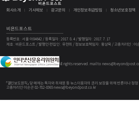
회사소개
기사제보
광고문의
개인정보취급방침
청소년보호정책
비욘드포스트
등록번호 : 서울 아04642 / 등록일자 : 2017. 8. 4 / 발행일자 : 2017. 7. 17
제호 : 비욘드포스트 / 발행인·편집인 : 유현희 / 정보보호책임자 : 황상욱 / 고충처리인 : 이
The BeyondPost
Copyright ©
. All rights reserved. mail to news@beyondpost.c
「열린보도원칙」 당 매체는 독자와 취재원 등 뉴스이용자의 권리 보장을 위해 반론이나 정정
고충처리인 이순곤 02-782-0365 news@beyondpost.co.kr