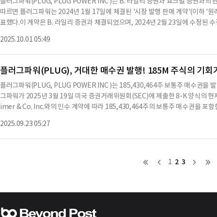
플러그파워(PLUG, PLUG POWER INC )는 B. 라일리 증권과 요크빌 증권
따르면 플러그파워는 2024년 1월 17일에 체결된 '시장 발행 판매 계약'(이하 '
표했다.이 계약은 B. 라일리 증권과 체결되었으며, 2024년 2월 23일에 수정된 수정안 
년 8월 15일에 수정된 수정안 3이 포함된다.2025년 9월 29일, 플러그파워는 
2025.10.01 05:49
으로 포함시켰다.이 계약에 따라 플러그파워는 B. 라일리 증권을 통해 최대 10억 
은 다음과 같다.첫째, '대리인'의 정의가 요크빌 증권과 B. 라일리 증권으로 수정됐
회사가 대리인을 통해 주식을 발행하고 판매하고자 할 때 대리인에게 전자 메일로
플러그파워(PLUG), 거대한 매수권 발행! 185M 주식의 기회
11(b)가 수정되어 각 대리인이 회사 및 그 이사와 임원을 면책하고 보호해야 한다고
플러그파워(PLUG, PLUG POWER INC )는 185,430,464주 보통주 매수
대한 언급이 '각 대리인' 또는 '대리인'으로 수정됐다.다섯째, 요크빌 증권의 연
그파워가 2025년 3월 19일 미국 증권거래위원회(SEC)에 제출한 8-K 양식의 현
정안과 관련된 합리적인 법률 비용을 최대 25,000 달러까지 지불할 것에 동의했
imer & Co. Inc.와의 인수 계약에 따라 185,430,464주의 보통주 매수권
며, 모든 이전 계약을 대체한다.이 수정안은 뉴욕주 법률에 따라 규율되며, 뉴욕시
0.01달러이며, 매수권의 행사 가격은 주당 2.00달러로 설정되어 있으며, 2028년 
한다.※ 본 컨텐츠는 AI API를 이용하여 요약한 내용으로 수치나 문맥상 요약이 
2025.09.23 05:27
자 투자설명서 보충서에 따라 판매되었으며, 이는 회사의 자동 등록 명세서인 S-3 양식
참고용이며 투자를 할때는 컨텐츠 원문을 필히 필독하시기 바랍니다.
022년 6월 8일 제출되어 자동으로 효력이 발생했다.2025년 5월 27일, 회사는
의 새로운 등록 명세서(등록 번호 333-287577)를 SEC에 제출했으며, 이는 제출
는 매수권 행사 시 발행될 수 있는 보통주를 재판매하기 위해 새로운 등록 명세
2
3
1
시 발행될 보통주의 적법성에 대한 Goodwin Procter LLP의 의견서가 본 문서의 
er LLP는 2025년 5월 27일에 제출된 S-3 양식의 등록 명세서와 관련하여 법률
27일에 SEC에 제출되어 효력이 발생했다.이 의견서는 2025년 9월 22일에 
으며, 매도 주주가 보유한 185,430,464주의 보통주(매수권 주식)를 재판매하는 
회사와 Oppenheimer & Co. Inc. 간의 인수 계약에 따라 발행되었다.플러그파