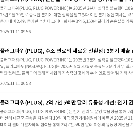
다.심포지엄에서는 플러그의 전해조 배치 이정표와 파이프라인, 수소 생산 네트워크,
플러그파워(PLUG, PLUG POWER INC )는 2025년 3분기 실적을 발표했다
객 프로젝트가 강조된다.심포지엄에서 사용될 발표 자료의 사본은 현재 보고서의 부
25년 9월 30일로 종료된 분기에 대한 실적을 발표했다.이번 분기 동안 회사는 약 
엄 이후 일정 기간 동안 회사 웹사이트에서 이용 가능하다.이와 관련하여 회사는
동기 대비 2.4% 증가한 수치다.그러나 회사는 3억 6,150만 달러의 순손실을 기
고서의 부록 99.2로 제공된다.심포지엄의 프로그램 하이라이트에는 고객을 위한 
사의 자산은 31억 4,000만 달러로, 유동자산은 19억 1,000만 달러에 달한다.유
색 암모니아의 확장, 비스타에서의 스마트한 확장, 제너드라이브 연료전지의 고객 
2025.11.11 09:56
06으로 나타났다.회사는 2025년 3분기 동안 1억 7,700만 달러의 장비 및 관련 
합, 대규모 제네코 전해조, 플러그가 작동하는 수소 플랜트를 설계하고 제공하는 방
7% 감소한 수치다.서비스 매출은 1,970만 달러로, 전년 동기 대비 39.5% 증가
년 플러그 심포지엄에 참여하려는 모든 이해관계자는 가상으로 참여할 수 있으며, 등
20.3% 증가했다.회사는 2025년 3분기 동안 1억 2,000만 달러의 연구개발 비용
플러그파워(PLUG), 수소 연료의 새로운 전환점! 3분기 매출 
수치다.판매, 일반 및 관리 비용은 1억 1,060만 달러로, 20.8% 증가했다.회사는 
플러그파워(PLUG, PLUG POWER INC )는 2025년 3분기 실적을 발표했다.1
해 B. 라이리 증권과 '시장 내' 주식 판매 프로그램을 운영하고 있으며, 이 프로그램
일, 플러그파워(NASDAQ: PLUG)는 2025년 9월 30일로 종료된 3분기 재무 
25년 3분기 동안 1억 4,000만 달러의 장기 부채를 보유하고 있으며, 이 중 1억 
백만 달러로, 플러그의 전해조 사업의 지속적인 강세와 수소 연료 판매 및 기타 사업
는 2025년 3분기 동안 3억 6,150만 달러의 순손실을 기록하며, 누적 적자는 7
전해조 매출은 이번 분기 약 65백만 달러로, 2025년 2분기 대비 46% 증가했으
을 지원할 수 있는 충분한 자본이 있다고 믿고 있다.※ 본 컨텐츠는 AI API를 
2025.11.11 06:53
사용된 순현금은 약 90백만 달러로, 전년 대비 49% 개선되었고, 2025년 2분기
원문과 다를 수 있습니다. 해당 컨텐츠는 투자 참고용이며 투자를 할때는 컨텐츠 
만 달러의 제한 없는 현금 및 현금성 자산을 보유하고 있었다.분기 종료 후, 회사는
본 조달을 완료하여 투자자 신뢰를 반영했다.현금 소모 감소와 총 가용 자본 접근을
플러그파워(PLUG), 2억 7천 5백만 달러 유동성 개선! 전기
ITDAS 긍정 목표를 달성할 수 있는 좋은 위치에 있다.프로젝트 퀀텀 리프의 지
플러그파워(PLUG, PLUG POWER INC )는 전기 권리 및 운영 효율성을 통해 
분기 동안 회사는 비현금 비용과 관련된 약 226백만 달러의 비용을 기록했으며, 
터 센터 대규모 구축을 지원한다.10일 미국 증권거래위원회에 따르면 2025년 1
다.이러한 활동은 단기 매출 및 마진 성장을 우선시하고, 중기 시장에 대한 투자를
데이터 센터 개발자와의 협력을 통해 2억 7천 5백만 달러 이상의 유동성 개선을 기
제를 해결하는 데 중점을 두고 있다.GAAP 기준으로 2025년 3분기 총 손실은 약 1
유지보수 비용 절감을 통해 이루어질 예정이다.플러그는 뉴욕에서 전기 권리를 
은 약 100백만 달러였다.조정된 총 손실은 약 37백만 달러로, 위에서 언급한 다