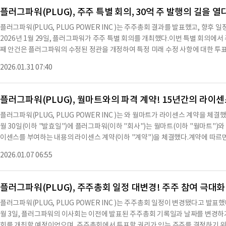
러그파워는 제안 1과 제안 2를 승인하기 위한 충분한 투표를 받지 못해, 추가적
플러그파워(PLUG), 주주 특별 회의, 30억 주 발행의 길을 열
연기했다.특별 회의는 2026년 2월 17일 화요일 동부 표준시 기준 오후 4시에 
플러그파워(PLUG, PLUG POWER INC )는 주주총회 결과를 발표했고, 향후
안 2에 대한 투표 외에 다른 안건이 제시될 것으로 예상되지 않는다.2025년 12월 
2026년 1월 29일, 플러그파워가 주주 특별 회의를 개최했다.이번 특별 회의에서
에 참석하고, 원래 예정된 특별 회의에서 사용된 동일한 절차를 통해 자신의 주식을 
째 안건은 플러그파워의 수정된 정관을 개정하여 특정 미래 수정 사항에 대한 투표 요
월 12일에 증권거래위원회(이하 'SEC')에 제출된 플러그파워의 최종 위임장에
치시키는 것이었다.두 번째 안건은 플러그파워의 정관을 개정하여 발행 가능한 보통
되거나 변경되지 않는 한 연기된 특별 회의에서도 유효하다.플러그파워는 기록일
2026.01.31 07:40
다.세 번째 안건은 특별 회의를 필요시 연기하여 추가 위임장을 요청하는 것이었
한 빨리, 늦어도 2026년 2월 16일 오후 11시 59분까지 투표할 것을 권장한다
당 1표의 투표권을 가졌다.특별 회의에 참석한 주주들은 2025년 12월 12일 기준
장 및 기타 관련 문서를 제출했다.
며, 이는 특별 회의에서 투표할 수 있는 보통주 전체의 3분의 1 이상을 차지하여
플러그파워(PLUG), 월마트와의 파격 계약! 15년간의 라이센
결과는 다음과 같다.첫 번째 안건에 대한 찬성은 514,731,695표, 반대는 32,017,
플러그파워(PLUG, PLUG POWER INC )는 와 월마트가 라이센스 계약을 체결
7,120,142표였다.두 번째 안건에 대한 찬성은 652,862,960표, 반대는 73,653,
월 30일(이하 "발효일")에 플러그파워(이하 "회사")는 월마트(이하 "월마트")
였다.세 번째 안건에 대한 찬성은 653,755,763표, 반대는 66,921,007표, 기권
이센스를 부여하는 내용의 라이센스 계약(이하 "계약")을 체결했다.계약에 따르면
파워는 특별 회의를 2026년 2월 5일 오전 10시(동부 표준시)로 연기했으며, 이
월마트의 이익을 위해 에스크로에 보관할 예정이다.계약은 또한 회사가 대체 스
함이다.기록일 기준 주주들은 재개된 특별 회의에 가상으로 참석하고 투표할 수 있
2026.01.07 06:55
적으로 합리적인 노력을 기울일 것임을 명시하고 있으며, 제한된 상황에서 월마트
진행된다.플러그파워는 재개된 특별 회의에서 제안 1과 제안 2에 대한 투표 외에
마트는 특정 상황에서 산업 트럭 운영 능력을 유지하기 위해 발생한 비용에 대해
워
예치 확인 후 일회성 초기 라이센스 수수료를 지급하고, 발효일이 없을 경우 연
플러그파워(PLUG), 주주총회 일정 대변경! 주주 참여 극대
월마트는 증가된 연간 라이센스 수수료와 추가 일회성 수수료를 지급해야 한다.계
플러그파워(PLUG, PLUG POWER INC )는 주주총회 일정이 변경됐다고 발표
다.계약에 따라 월마트는 2017년 7월 20일에 체결된 거래 계약을 해지하고, 회사
월 3일, 플러그파워의 이사회는 이전에 발표된 주주총회 기록일과 날짜를 변경하기
를 포기하기로 했다.발효일 기준으로 34,554,185주가 이미 행사되었고, 7,63
회를 개최할 예정이었으며, 주주총회에서 투표할 권리가 있는 주주를 결정하기 위한 