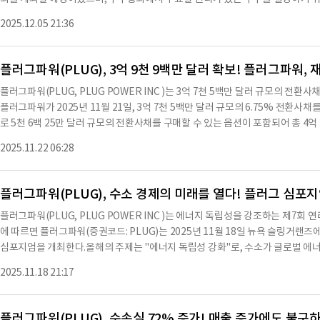
부터 15년 동안 유효하며, 회사 또는 월마트가 조기 종료하지 않는 한 계속된다.양
그러나 이사회는 기록일을 2025년 12월 12일로, 주주총회 날짜를 2026년 1
내에 계약을 종료할 수 있다.계약의 전체 내용은 현재 보고서의 부록으로 제출된
2025.12.05 21:36
로커를 통해 대출 중인 주식을 회수할 수 있는 추가 시간을 제공하고, 투표 과정에
약을 통해 에스크로 자재를 보관하고, 월마트는 이를 통해 산업 트럭 운영 능력을
기록일과 주주총회 날짜를 변경하기로 결정했다.주주총회의 목적은 변경되지 않았다.
인해 플러그파워는 월마트에 대한 의무를 다하며, 향후 스택 공급과 관련된 협력
주주만이 주주총회에 대한 통지를 받고 투표할 수 있는 권리가 있다.회사는 새로
플러그파워(PLUG), 3억 9천 9백만 달러 확보! 플러그파워,
명을 증권거래위원회에 제출할 예정이다.주주들은 최종 위임장 성명서와 관련 자
플러그파워(PLUG, PLUG POWER INC )는 3억 7천 5백만 달러 규모의 
주총회에서 논의될 사항에 대한 중요한 정보를 포함할 것이다.서명 1934년 증권
플러그파워가 2025년 11월 21일, 3억 7천 5백만 달러 규모의 6.75% 전환
적절히 권한을 부여받아 이 보고서를 서명하도록 하였다.날짜: 2025년 12월 5일 서명: /s/
로 5천 6백 25만 달러 규모의 전환사채를 구매할 수 있는 옵션이 포함되어 총 4억
직책: 최고재무책임자※ 본 컨텐츠는 AI API를 이용하여 요약한 내용으로 수치나
파워는 이번 발행을 통해 약 3억 9천 9백만 달러의 순수익을 확보했으며, 이는 초
당 컨텐츠는 투자 참고용이며 투자를 할때는 컨텐츠 원문을 필히 필독하시기 바랍
2025.11.22 06:28
다.이번 자금은 플러그파워가 남아있는 15% 고금리 부채를 전액 상환하고, 202
가 보유한 첫 번째 담보를 제거하는 데 사용될 예정이다.이러한 조치는 이자 비용
며, 재무 유연성을 향상시킨다.플러그파워는 2026년 만기 전환사채를 재구매하기 위
플러그파워(PLUG), 수소 경제의 미래를 열다! 플러그 심포지
백 40만 달러의 현금을 사용할 계획이다.이로 인해 플러그파워는 자금 조달 비용
플러그파워(PLUG, PLUG POWER INC )는 에너지 독립성을 강조하는 제7
러그파워의 CEO인 앤디 마시(Andy Marsh)는 "이번 자금 조달은 플러그파워에 
에 따르면 플러그파워(증권코드: PLUG)는 2025년 11월 18일 뉴욕 슬링거랜즈
러의 신규 자금 확보와 첫 번째 담보 제거, 이자 비용 절감으로 플러그파워는 수년
심포지엄을 개최한다.올해의 주제는 "에너지 독립성 강화"로, 수소가 글로벌 에
다.플러그파워는 현재의 운영 기대에 기반한 완전 자금 조달 계획을 갖추고 있으며
엄에서는 CEO 앤디 마시와 사장 겸 최고 수익 책임자 호세 루이스 크레스포가 
께 이루어진다.플러그파워는 수소 경제를 위한 포괄적인 수소 솔루션의 글로벌 리더
2025.11.18 21:17
하고 재무 업데이트를 제공한다.이 행사에는 제3자 파트너 및 고객과의 패널 토론
및 발전을 아우르는 완전 통합 생태계를 구축하고 있다.이번 전환사채는 자격을 
2026년 3월 크레스포에게 CEO 역할을 이양할 예정이다.다루어질 주제에는 플러
록되지 않으므로 등록 없이 미국에서 제공되거나 판매될 수 없다.이
에너지 그리드 문제 및 플러그의 에너지 관리 솔루션, 슬링거랜즈 제조 시설에서의
플러그파워(PLUG), 순손실 72% 증가! 매출 증가에도 불구