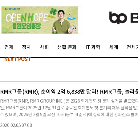
경제
정치
사회
생활·문화
IT·과학
세계
전체
NEXT POST
RMR그룹(RMR), 순이익 2억 6,838만 달러! RMR그룹, 
RMR그룹(RMR, RMR GROUP INC. )은 2026 회계연도 첫 분기 실적을 발표
일, RMR그룹이 2025년 12월 31일로 종료된 회계연도 첫 분기의 재무 실적을
수 있으며, 2026년 2월 5일 오전 10시(동부 표준시)에 실적에 대한 컨퍼런스 
481-2945 또는 (412) 317-1868로 전화하면 된다.재무 결과에 따르면, RMR
2026.02.05 07:08
기록했으며, 순이익률은 40.2%에 달한다.RMR그룹에 귀속된 순이익은 1억 2,19
이익은 3,424만 달러로, 주당 0.20 달러에 해당한다.조정된 EBITDA는 1,947만