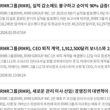
했다.배당금은 클래스 A 및 클래스 B-1 보통주에 대해 주당 0.45 달러로 선언되었
RMR그룹(RMR), 실적 감소에도 불구하고 순이익 90% 급증
그룹은 2025년 동안 DHC와 ILPT의 성과가 업계 벤치마크를 크게 초과함에 따
RMR그룹(RMR, RMR GROUP INC. )은 2025년 4분기 실적을 발표했다.4
분기 동안 RMR은 약 8억 달러의 자산 매각을 지원했으며, 이 자산 매각의 수익은
2월 31일로 종료된 분기의 실적을 발표했다.이번 보고서에 따르면, RMR그룹의 총 자산
은 SEVN의 성공적인 보통주 권리 공모를 완전히 지원하여 SEVN에 대한 소유 지분을
18,245천 달러에서 감소했다.현금 및 현금성 자산은 49,315천 달러로, 62,29
만 달러의 유동성을 보유하고 있으며, 확장 가능한 운영 플랫폼을 통해 2026년 전
룹의 총 수익은 180,424천 달러로, 2024년 같은 기간의 219,476천 달러에 비해
룹은 1986년에 설립된 미국의 대체 자산 관리 회사로, 주거 및 상업용 부동산에 
2026.02.05 07:04
러로, 2024년의 46,183천 달러에서 감소했다.인센티브 수수료는 23,625천 달
370억 달러 이상의 자산을 관리하고 있다.RMR그룹의 재무 상태는 안정적이며, 
익은 26,838천 달러로, 2024년의 14,108천 달러에 비해 90.2% 증가했다.R
동일한 수준을 유지했다.RMR그룹은 앞으로도 지속적인 성장을 위해 관리 서비스 
RMR그룹(RMR), CEO 퇴직 계약, 1,912,500달러 보너스와 2
은 2026년 1월 7일자로 John Murray의 은퇴를 발표하며, 그의 은퇴 조건에 
RMR그룹(RMR, RMR GROUP INC. )은 퇴직 계약을 체결했다.12일 미국
는 2026년 3월 31일까지 RMR그룹의 CEO로 재직하며, 이후 은퇴할 예정이다.은퇴 
그룹 LLC와 소네스타 인터내셔널 호텔 코퍼레이션이 존 G. 머레이와 퇴직 계약을 
50달러의 현금 지급을 포함한 여러 혜택을 받을 예정이다.RMR그룹은 또한 내부
으며, 머레이는 RMR 그룹 LLC의 부사장과 소네스타의 사장 및 CEO, 이사로 재
준수할 것을 요구하고 있다.※ 본 컨텐츠는 AI API를 이용하여 요약한 내용으로
책을 유지하며, 이후에는 RMR 그룹 LLC, 소네스타, RMR 그룹 LLC가 관리하
다. 해당 컨텐츠는 투자 참고용이며 투자를 할때는 컨텐츠 원문을 필히 필독하시기
2026.01.13 06:24
정이다.머레이는 2026년 9월 30일까지 소네스타의 직원으로 남아있을 예정이다. 
는 머레이에게 2026년 3월 31일까지 현재의 현금 급여를 지급하기로 합의했으며,
달 15,000달러를 지급하기로 했다.또한, 머레이가 각 지급일 이전에 통상적인 면
RMR그룹(RMR), 새로운 관리 이사 선임! 경영진의 대변혁이
네스타는 2025년 회계연도에 대한 현금 보너스 1,912,500달러를 지급하기로 했
RMR그룹(RMR, RMR GROUP INC. )은 매튜 P. 조던을 관리 이사로 선임했다
한, 2,765,625달러의 현금 지급을 합의했으며, 이 금액의 절반은 2026년 4월 
8일, 지명 및 거버넌스 위원회의 추천에 따라 RMR그룹의 이사회는 매튜 P. 조던을
9일경 지급될 예정이다.퇴직 계약에 따라, RMR 그룹 LLC는 머레이의 미상환 
터 효력이 발생한다.조던은 50세로, 2025년 10월 1일부터 RMR그룹의 최고 운