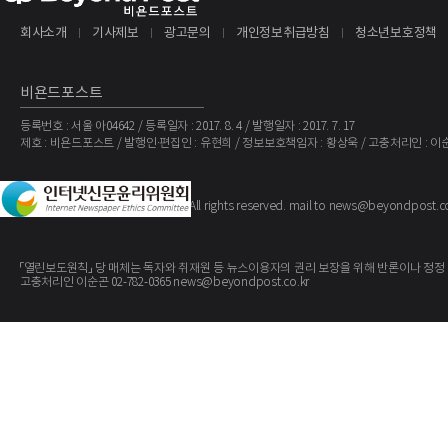
회사소개
기사제보
광고문의
개인정보취급방침
청소년보호정책
비욘드포스트
등록번호 : 서울 아04642 / 등록일자 : 2017. 8. 4 / 발행일자 : 2017. 7. 17
제호 : 비욘드포스트 / 발행인·편집인 : 유현희 / 정보보호책임자 : 황상욱 / 고충처리인 : 이
The BeyondPost
Copyright ©
. All rights reserved. mail to news@beyondpost.c
「열린보도원칙」 당 매체는 독자와 취재원 등 뉴스이용자의 권리 보장을 위해 반론이나 정정
고충처리인 이순곤 02-782-0365 news@beyondpost.co.kr