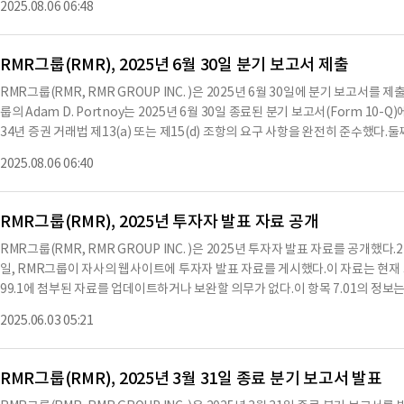
2025.08.06 06:48
930만 달러로, RMR그룹에 귀속되는 순이익은 420만 달러, 즉 희석 주당 0.25
선임 부사장으로 재직 중이며, 2006년부터 RMR LLC에서 다양한 직책을 맡아왔
석 주당 0.28달러로 집계되었으며, 배당 가능한 수익은 1390만 달러, 즉 희석 주당
관리 기능을 감독하는 기존의 책임을 계속 수행할 예정이다
달러, 조정된 EBITDA 마진은 43.5%로 기록됐다.RMR그룹은 최근 시카고 근처
RMR그룹(RMR), 2025년 6월 30일 분기 보고서 제출
의 주거용 부동산 인수도 진행 중이다.이들 인수의 총 거래 가치는 약 1470만 달러
RMR그룹(RMR, RMR GROUP INC. )은 2025년 6월 30일에 분기 보고서
은 1억 2100만 달러의 현금을 보유하고 있으며, 여러 사모 자본 투자 전략을 
룹의 Adam D. Portnoy는 2025년 6월 30일 종료된 분기 보고서(Form 10
의 아담 포트노이 CEO는 "3분기 실적은 비용 통제 조치와 소네스타의 계절적 
34년 증권 거래법 제13(a) 또는 제15(d) 조항의 요구 사항을 완전히 준수했다
R그룹은 2025년 7월 21일 기준 주주에게 클래스 A 및 클래스 B-1 보통주에 대
영 결과를 모든 중요한 측면에서 공정하게 제시했다.Matthew P. Jordan도 
당금은 2025년 8월 14일경 지급될 예정이다.RMR그룹의 재무 상태는 안정적
2025.08.06 06:40
용에 대해 책임을 진다.이 인증은 2025년 8월 5일에 이루어졌다.※ 본 컨텐츠는 
로 기대된다.※ 본 컨텐츠는 AI API를 이용하여 요약한 내용으로 수치나 문맥상 
요약이 컨텐츠 원문과 다를 수 있습니다. 해당 컨텐츠는 투자 참고용이며 투자를 
RMR그룹(RMR), 2025년 투자자 발표 자료 공개
RMR그룹(RMR, RMR GROUP INC. )은 2025년 투자자 발표 자료를 공개했다
일, RMR그룹이 자사의 웹사이트에 투자자 발표 자료를 게시했다.이 자료는 현재 
99.1에 첨부된 자료를 업데이트하거나 보완할 의무가 없다.이 항목 7.01의 정보
"제출된" 것으로 간주되지 않으며, 해당 조항의 책임에 따라 적용되지 않는다.또한
2025.06.03 05:21
어떤 서류에도 참조로 포함되지 않는다.2025년 3월 31일 종료된 회계 분기 동안
은 44,382천 달러, 인센티브 수익은 19천 달러, 자문 서비스 수익은 1,104천 달
5천 달러에 달한다.대출 투자에서의 순수익은 646천 달러, 임대 부동산 수익은 1,4
RMR그룹(RMR), 2025년 3월 31일 종료 분기 보고서 발표
천 달러, 기타 재정 지원 비용은 97,349천 달러로 총 재정 지원 비용은 119,092