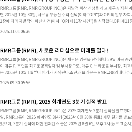
를 성공적으로 수행했다.RMR의 자산 관리 규모는 약 390억 달러에 달하며, 90
RMR그룹(RMR, RMR GROUP INC. )은 자발적 파산 신청을 하고 재구성 
서 활동하고 있다.RMR은 1986년에 설립되어 매사추세츠주 뉴턴에 본사를 두고 있
면 2025년 10월 30일, 사무용 부동산 수익 신탁(이하 "OPI")과 OPI의 일
을 보유하고 있으며, 이는 전략적 투자 및 기타 기회를 위한 자금으로 활용될 예정이다
1장에 따라 자발적인 파산 사건(이하 "OPI 제11장 사건")을 시작했다.OPI 제11
0월 27일 기준 주주에게 지급될 예정이다.RMR그룹의 재무 상태는 안정적이며,
(이하 "RMR LLC")는 OPI의 관리자로서 OPI, OPI의 일부 대출자 및 OPI의 
AI API를 이용하여 요약한 내용으로 수치나 문맥상 요약이 컨텐츠 원문과 다를 
2025.11.01 06:36
했다.RSA에 따라 RMR LLC는 OPI와의 새로운 사업 관리 계약 및 새로운 자산
할때는 컨텐츠 원문을 필히 필독하시기 바랍니다.
I의 재구성 계획(이하 "계획")이 발효될 때 효력을 발생할 예정이다.관리 계약의 
사업 관리 계약에 따라 첫 2년 동안 연간 1,400만 달러의 수수료를 지급받고, 새
RMR그룹(RMR), 새로운 리더십으로 미래를 열다!
와 5%의 건설 감독 수수료를 지급받게 된다.현재 OPI와 RMR LLC 간의 관리 계
RMR그룹(RMR, RMR GROUP INC. )은 새로운 임원을 선임했다.29일 미국 
MR LLC는 OPI의 사업을 정상적으로 관리할 예정이다.계획이 완료되면 RSA에 
이 매튜 P. 조던을 최고운영책임자 및 부사장으로, 매튜 C. 브라운을 부사장, 
되어 OPI의 총 부채가 약 24억 달러에서 약 13억 달러로 대폭 감소할 예정이다.
은 2025년 10월 1일부터 임기가 시작된다.조던과 브라운은 RMR그룹의 대다수 
며, RSA와 관리 계약의 사본은 2025년 10월 31일 OPI가 미국 증권거래위원회(
사장, 최고재무책임자 및 재무담당관으로도 임명되었으며, 야엘 더피는 RMR LLC
포함되어 있다.SEC에 제출된 보고서는 SEC 웹사이트에서 확인할 수 있다.우리는 
2025.09.30 05:56
년부터 RMR그룹의 최고재무책임자 및 재무담당관으로 재직해왔으며, 2018년부
래 예측 진술을 업데이트하거나 변경할 의도가 없다.※ 본 컨텐츠는 AI API를 
1월부터 RMR LLC의 최고재무책임자 및 재무담당관으로, 2017년 10월부터는 
재무책임자 및 재무담당관으로서 RMR그룹과 그 공공 고객에 영향을 미치는 모든 
RMR그룹(RMR), 2025 회계연도 3분기 실적 발표
025년 10월 1일부터 조던의 역할을 이어받게 된다.조던은 최고운영책임자로서
RMR그룹(RMR, RMR GROUP INC. )은 2025 회계연도 3분기 실적을 발표했
집중할 예정이다.조던은 2021년 1월부터 세븐 힐스 리얼티 트러스트와 산업 물류
일, RMR그룹이 2025 회계연도 3분기(2025년 6월 30일 종료) 재무 결과를
21년 9월까지 트레몬트 모기지 트러스트의 관리 신탁으로도 재직했다.브라운은 43
있으며, 3분기 실적에 대한 컨퍼런스 콜은 2025년 8월 6일 오후 1시(동부 표준시)
재직 중이며, 2007년부터 RMR LLC 및 그 자회사에서 다양한 재무 및 회계 
945 또는 (412) 317-1868로 전화하면 된다.재무 결과에 따르면, RMR그룹의 
재무 지원 기능과 세무 및 내부 감사 부서를 감독하는 기존의 책임을 계속 수행할 예