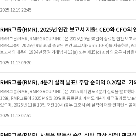
에 추천하기로 했다.퇴직 계약은 기밀 유지, 비유인, 기타 계약 및 면책 조항을 포
무 부사장으로 활동하고 있다.조던은 2015년부터 2025년까지 RMR그룹의 최고 
츠는 AI API를 이용하여 요약한 내용으로 수치나 문맥상 요약이 컨텐츠 원문과 
2025.12.19 22:45
또한, 그는 2025년 10월부터 RMR 그룹 LLC의 최고 운영 책임자로 재직 중이며,
자를 할때는 컨텐츠 원문을 필히 필독하시기 바랍니다.
책임자 및 재무 담당 이사로, 2017년 10월부터는 RMR LLC의 전무 부사장으
형성과 전략적 성장, 그리고 회사의 공유 서비스 기능 및 운영 플랫폼을 감독하는 
RMR그룹(RMR), 2025년 연간 보고서 제출! CEO와 CFO
티 트러스트의 관리 신탁인으로 활동하고 있으며, 2022년 6월부터 2025년 1
RMR그룹(RMR, RMR GROUP INC. )은 2025년 9월 30일에 종료된 연간
활동했다.조던은 2021년 1월부터 2021년 9월까지 세븐 힐스 리얼티 트러스
RMR그룹이 2025년 9월 30일 종료된 연간 보고서(Form 10-K)를 제출하며, Adam 
신탁인으로 재직했다.그는 2017년 10월부터 2021년 1월까지 RMR 어드바이저 
보고서의 내용이 1934년 증권 거래법 제13(a) 또는 제15(d) 조항의 요구 사
이사로 활동했으며, 2021년 1월부터 트레몬트의 이사, 사장 및 최고 경영 책임자
재무 상태와 운영 결과를 모든 중요한 측면에서 공정하게 제시하고 있음을 인증했다.A
의 재무 담당 이사로 활동했으며, 2017년 10월부터 2017년 10월까지 부사장
2025.11.13 09:20
자 사장 및 CEO로서, Matthew C. Brown은 RMR그룹의 부사장, CFO 및 
이사로 선임되었으며, 클락은 2025년 12월 31일부로 은퇴할 예정이다.클락은 
025년 11월 12일에 제출됐다.※ 본 컨텐츠는 AI API를 이용하여 요약한 내용
경영진 또는 이
니다. 해당 컨텐츠는 투자 참고용이며 투자를 할때는 컨텐츠 원문을 필히 필독하
RMR그룹(RMR), 4분기 실적 발표! 주당 순이익 0.20달러 
RMR그룹(RMR, RMR GROUP INC. )은 2025 회계연도 4분기 실적을 발표
12일, RMR그룹이 2025년 9월 30일로 종료된 회계연도 4분기 재무 결과를 
있으며, 2025년 11월 13일 오전 10시(동부 표준시)에 실적에 대한 컨퍼런스 콜이
5 또는 (412) 317-1868로 전화하면 된다.재무 결과에 따르면, RMR그룹은 이
2025.11.13 07:52
0.22달러, 배당 가능한 수익이 0.44달러를 기록했다.RMR은 이번 분기에 노
트 커뮤니티를 총 1억 4,700만 달러에 인수했으며, 이는 RMR의 Enhanced G
한, RMR은 보스턴에 위치한 Vertex Pharmaceuticals의 본사에 대해 1
RMR그룹(RMR), 사무용 부동산 수익 신탁, 파산 신청! 재