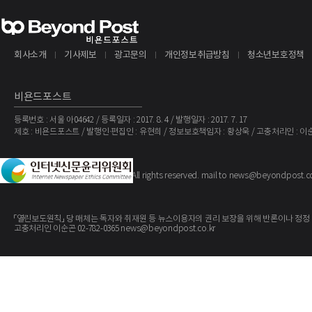
회사소개
기사제보
광고문의
개인정보취급방침
청소년보호정책
비욘드포스트
등록번호 : 서울 아04642 / 등록일자 : 2017. 8. 4 / 발행일자 : 2017. 7. 17
제호 : 비욘드포스트 / 발행인·편집인 : 유현희 / 정보보호책임자 : 황상욱 / 고충처리인 : 이
The BeyondPost
Copyright ©
. All rights reserved. mail to news@beyondpost.c
「열린보도원칙」 당 매체는 독자와 취재원 등 뉴스이용자의 권리 보장을 위해 반론이나 정정
고충처리인 이순곤 02-782-0365 news@beyondpost.co.kr