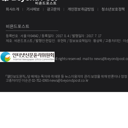
회사소개
기사제보
광고문의
개인정보취급방침
청소년보호정책
비욘드포스트
등록번호 : 서울 아04642 / 등록일자 : 2017. 8. 4 / 발행일자 : 2017. 7. 17
제호 : 비욘드포스트 / 발행인·편집인 : 유현희 / 정보보호책임자 : 황상욱 / 고충처리인 : 이
The BeyondPost
Copyright ©
. All rights reserved. mail to news@beyondpost.c
「열린보도원칙」 당 매체는 독자와 취재원 등 뉴스이용자의 권리 보장을 위해 반론이나 정정
고충처리인 이순곤 02-782-0365 news@beyondpost.co.kr