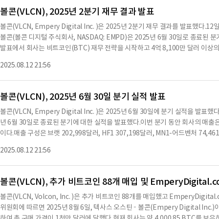
는 노력을 보여준다.볼콘의 공동 CEO이자 회장인 라이언 레인은 "이 신용 시설
볼콘(VLCN), 2025년 2분기 재무 결과 발표
폴리오의 일부를 전략적으로 활용하여 NAV 이하에서 자사주를 매입할 수 있는 유
볼콘(VLCN, Empery Digital Inc. )은 2025년 2분기 재무 결과를 발표했다
8월 12일 이후 25.20 BTC를 추가로 매입하여 총 4,051.90 BTC를 보유하고 있
볼콘(볼콘 디지털 주식회사, NASDAQ: EMPD)은 2025년 6월 30일로 종료
로, BTC당 평균 매입가는 117,554달러에 해당한다.볼콘은 2025년 7월 17
발표에서 회사는 비트코인(BTC) 재무 전략을 시작하고 4억 8,100만 달러 이상의
율적인 비트코인 집합체로 자리매김할 계획이다.볼콘은 전기 스포츠 차량을 제공하
300만 달러 상당의 비트코인을 구매했으며, ATM 프로그램을 10억 달러로 확대
해 아웃도어 커뮤니티에 기여하고 있다.이 회사는 비트코인과 관련된 다양한 위험
2025.08.12 21:56
25년 7월 17일부로 회사는 BTC 재무 전략을 채택하여 저비용, 자본 효율적인 
험을 신중히 고려할 것을 권장한다.현재 볼콘의 재무 상태는 4,051.90 BTC를 보
년 7월 21일, 회사는 특정 기관 및 인증된 투자자와 4,441만 4,189주의 보통주 
한다.또한, 2천 5백만 달러의 신용 시설
자금 보증을 판매하는 사모 배치를 완료했다.이로 인해 약 4억 8,100만 달러의 순 현
볼콘(VLCN), 2025년 6월 30일 분기 실적 발표
를 평균 구매 가격 117,546 달러에 구매했다.2025년 8월 6일, 회사는 EmperyD
볼콘(VLCN, Empery Digital Inc. )은 2025년 6월 30일에 분기 실적을
표에 대한 실시간 포트폴리오 메트릭을 제공하고, 소셜 미디어 계정을 통해 회사의
년 6월 30일로 종료된 분기에 대한 실적을 발표했다.이번 분기 동안 회사의 매출은 
안 회사의 수익은 70만 달러로, 2025년 1분기와 비슷한 수준이며, 2024년 4분기
이다.매출 구성은 브랫 202,998달러, HF1 307,198달러, MN1-어드벤처 74,4
영 비용은 372만 3,266 달러로, 운영 손실은 387만 1,806 달러에 달했다.2025년
서리 및 부품 26,992달러로 나타났다.2025년 상반기 동안의 총 매출은 1,438,98
기 246만 430 달러, 2024년 4분기 521만 7,369 달러와 비교된다.또한, 20
2025.08.12 21:56
랫 302,456달러, HF1 449,319달러, MN1-어드벤처 166,178달러, MN1-트
유지되었으며, 제품 소싱 및 판매 팀에 대한 투자를 지속하면서 운영
37달러로 집계됐다.이번 분기 동안의 매출원가는 851,476달러로, 직원 급여 비용 1
76,573달러, 보증 비용 69,371달러가 포함됐다.2025년 상반기 동안의 매출원가는 
볼콘(VLCN), 추가 비트코인 88개 매입 및 EmperyDigital
러, 시설 비용 245,143달러, 재고 조정 84,822달러, 보증 비용 74,184달러가 
볼콘(VLCN, Volcon, Inc. )은 추가 비트코인 88개를 매입했고 EmperyDig
팅 비용 622,772달러, 제품 개발 비용 221,159달러, 일반 관리 비용 2,879
위원회에 따르면 2025년 8월 6일, 텍사스 오스틴 – 볼콘(Empery Digital Inc.)
실은 3,899,897달러로, 전년 동기 606,418달러의 손실과 비교하여 증가한 수치
하여 총 구매 가격이 1천만 달러에 달했다.현재 회사는 약 4,000.85 BTC를 보유