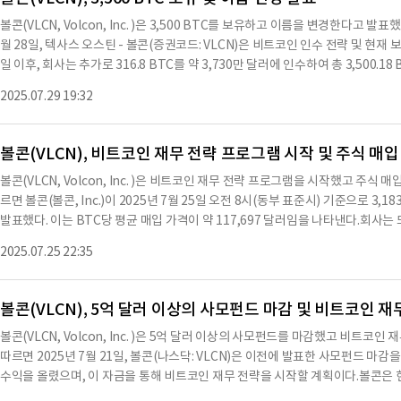
관련하여 변경되지 않았다.2025년 7월 28일 이후, 회사는 추가로 303.04 BTC를 
볼콘(VLCN, Volcon, Inc. )은 3,500 BTC를 보유하고 이름을 변경한다고 
보유하게 되었으며, 총 구매가는 약 4억 4,800만 달러로, BTC당 평균 구매가는
월 28일, 텍사스 오스틴 - 볼콘(증권코드: VLCN)은 비트코인 인수 전략 및 현재
코인 재무 전략을 채택하여 비트코인의 저비용, 자본 효율적인 글로벌 신뢰 집합
일 이후, 회사는 추가로 316.8 BTC를 약 3,730만 달러에 인수하여 총 3,500.18
전기 스포츠 차량을 위한 고품질 및 지속 가능한 전기 차량을 공급하는 최초의 전
러에 인수되었으며, 평균 인수 가격은 BTC당 약 117,683 달러에 해당한다.인
는 에임페리 모빌리티라는 이름으로 운영된다.에임페리 모빌리티의 전기 차량은 
2025.07.29 19:32
상품 판매를 통해 비용을 절감한 결과다.볼콘은 추가로 단기 풋 계약을 판매하여 향후 
더 몰입감 있는 야외 경험을 제공한다.또한, 회사는 기존의 '시장 내' 주식 판매 
으로 추가 BTC를 구매할 수 있는 옵션을 확보했다.볼콘의 공동 CEO이자 회장인
수 있는 기회
마친 이후, 제미니 OTC 데스크는 볼콘 재무팀과 완벽하게 협력해왔다. 제미니는 
볼콘(VLCN), 비트코인 재무 전략 프로그램 시작 및 주식 매입
고 효과적인 소통을 해왔다. 우리는 제미니를 우리의 수탁자이자 전략적 디지털 
볼콘(VLCN, Volcon, Inc. )은 비트코인 재무 전략 프로그램을 시작했고 주
하고 있다. 우리는 이제 정산된 BTC 보유량을 분리된 콜드 스토리지로 이동하여
르면 볼콘(볼콘, Inc.)이 2025년 7월 25일 오전 8시(동부 표준시) 기준으로 3,18
로벌 기관 담당자인 브래드 보프니는 “볼콘 팀과의 협력은 매우 뛰어났다. 제미
발표했다. 이는 BTC당 평균 매입 가격이 약 117,697 달러임을 나타낸다.회사는
왔으며, 볼콘의 경험은 제미니의 OTC 데스크가 동일하게 견고하다는 것을 강조한다
115,000 달러, 116,000 달러 및 117,000 달러에 매입할 수 있는 기회를 
기까지, 우리 팀은 디지털 자산 분야에서 기관들이 기대하고 요구하는 전문성과 통
2025.07.25 22:35
을 줄이는 전략을 취하고 있다. 이는 회사의 지속적인 BTC 매입 전략과 잘 맞아
년 7월 17일부로 비트코인 재무 전략을 채택하여 저비용, 자본 효율적인 글로벌
재무 전략은 비트코인을 지속 가능한 장기 가치 저장 수단이자 강력한 재무 자산으
은 고품질의 지속 가능한 전기 차량을 아웃
의 지속적인 집합체로서, 우리는 팀의 수십 년간의 헤지펀드 경험을 활용하여 BT
볼콘(VLCN), 5억 달러 이상의 사모펀드 마감 및 비트코인 재
법을 구현할 것이다. 이를 통해 투자자들에게 공공 주식 시장 재무 구조를 통해 
볼콘(VLCN, Volcon, Inc. )은 5억 달러 이상의 사모펀드를 마감했고 비트
장 적으며, 비용이 가장 낮은 방법으로 제공할 것이다."다.또한, 회사의 이사회는
따르면 2025년 7월 21일, 볼콘(나스닥: VLCN)은 이전에 발표한 사모펀드 마
볼콘은 이제 향후 24개월 동안 1억 달러의 보통주를 매입할 수 있는 권한을 부여
수익을 올렸으며, 이 자금을 통해 비트코인 재무 전략을 시작할 계획이다.볼콘은 현재
(NAV)를 지원하고 NAV 이하의 주가에서 BTC를 추가할 수 있는 유연성을 제공한
순수익을 통해 비트코인 보유량을 급격히 늘릴 예정이다.이번 사모펀드에는 유명
식 협상 거래 또는 연방 증권법에 따라 수시로 매입될 수 있다.프로그램에 따라 매