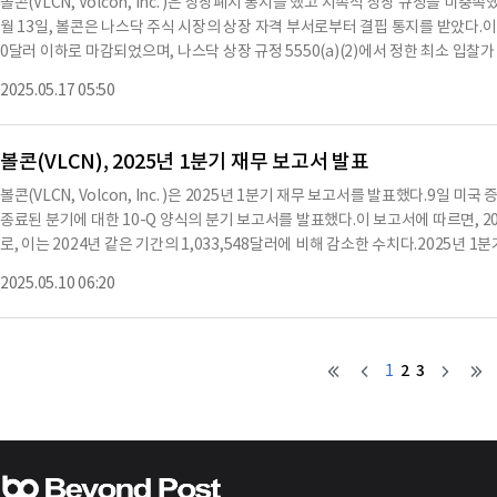
볼콘(VLCN, Volcon, Inc. )은 상장폐지 통지를 했고 지속적 상장 규정을 미충
야 한다.이 승인은 연례 주주총회에서 이루어졌다.옵션은 발행일로부터 1년 후 또는
월 13일, 볼콘은 나스닥 주식 시장의 상장 자격 부서로부터 결핍 통지를 받았다.이
90% 이상이 만기된 날 중 먼저 도래하는 날에 행사 가능하다.전환사채가 만기됨
0달러 이하로 마감되었으며, 나스닥 상장 규정 5550(a)(2)에서 정한 최소 입
다.옵션의 유효 기간은 10년이며, 행사 가격은 연례 주주총회 당일의 보통주 종가와
면, 볼콘은 지난 2년 동안 250주 이상의 비율로 하나 이상의 역주식 분할을 시행했기 
개최했고, 총 3,850,824주의 보통주가 발행되어 있었으며, 이 중 1,662,749
2025.05.17 05:50
한 어떤 준수 기간에도 해당되지 않는다.또한, 통지서에서는 볼콘이 2025년 5월
했다.주주총회에서 제안된 7개의 안건 중 3번을 제외한 모든 안건이 승인되었다.제
경우, 볼콘의 보통주 거래가 2025년 5월 22일 영업 시작과 함께 상장폐지될 
25년 주주총회까지 1년 임
서를 적시에 제출할 계획이며, 이는 볼콘의 보통주 거래 중단 및 Form 25-NSE
볼콘(VLCN), 2025년 1분기 재무 보고서 발표
34년 증권 거래법의 요구에 따라, 등록자는 이 보고서에 서명할 권한이 있는 자
볼콘(VLCN, Volcon, Inc. )은 2025년 1분기 재무 보고서를 발표했다.9일 
자인 그렉 엔도는 2025년 5월 16일에 서명했다.※ 본 컨텐츠는 AI API를 이
종료된 분기에 대한 10-Q 양식의 분기 보고서를 발표했다.이 보고서에 따르면, 20
문과 다를 수 있습니다. 해당 컨텐츠는 투자 참고용이며 투자를 할때는 컨텐츠 원
로, 이는 2024년 같은 기간의 1,033,548달러에 비해 감소한 수치다.2025년 1
브랫에서 99,458달러, HF1에서 142,121달러, MN1-어드벤처에서 91,717달
2025.05.10 06:20
서리 및 부품에서 24,345달러가 발생했다.2024년 1분기 동안의 매출은 그룬트 EV
브랫에서 532,806달러, 볼콘 유스에서 93,757달러, 그리고 액세서리 및 부품에서
출 원가는 781,383달러로, 이는 직원 급여 비용 86,254달러, 물류 관리 및 서비스 
러(그룬트 EVO), 119,789달러(브랫), 126,101달러(HF1), 131,437달러(M
2
3
1
21,580달러로, 직원 급여 비용 94,320달러와 주식 기반 보상 혜택 10,641달러가
137달러로, 이는 판매 및 마케팅 비용 510,957달러, 제품 개발 비용 388,523달러
024년 1분기 동안의 운영 비용은 3,656,303달러였다.2025년 1분기 동안의 순손실
48,044달러에 비해 크게 감소했다.2025년 3월 31일 기준으로 회사는 현금 및 
며, 운영 자본은 1,640만