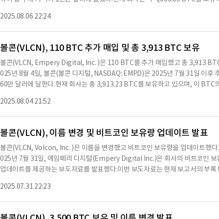
러로, 전년 동기 26,654,462달러의 손실과 비교하여 감소했다.2025년 6월 30
는 총 구매 가격으로, BTC당 평균 구매 가격은 117,552 달러에 이른다.또한, 오늘 
자산을 보유하고 있으며, 운영 자금으로 13.0백만 달러의 운전 자본을 보유하고 
2025.08.06 22:24
사이트는 BTC 보유량 및 주요 평가 지표에 대한 실시간 포트폴리오 메트릭을 포
하기 위해 2025년 7월 21
레인은 "EmperyDigital.com을 출시하게 되어 기쁘다. 이는 시장에 가상 
다.그는 "우리의 제3자 관리자가 직접 제공하는 실시간 보유 정보는 전례 없는 
볼콘(VLCN), 110 BTC 추가 매입 및 총 3,913 BTC 보유
대한 우리의 헌신을 보여준다"고 덧붙였다.볼콘은 2025년 7월 17일부로 비트코
볼콘(VLCN, Empery Digital, Inc. )은 110 BTC를 추가 매입했고 총 3,
트코인 집합체로 자리매김할 목표를 세웠다.볼콘은 고품질의 지속 가능한 전기 
025년 8월 4일, 볼콘(볼콘 디지털, NASDAQ: EMPD)은 2025년 7월 31일 이후
파워 스포츠 회사로 설립되었으며, 파워 스포츠 브랜드는 Empery Mobility라는 
60만 달러에 달한다.현재 회사는 총 3,913.23 BTC를 보유하고 있으며, 이 BTC의
전기 차량은 환경적 이점뿐만 아니라 거의 무소음으로 작동하여 보다 몰입감 있
균 매입 가격은 117,629 달러에 해당한다.볼콘은 2025년 7월 17일부로 비트
예측 진술이 포함되어 있다. 이러한 진술은 일반적으로 "예상하다", "계획하다", "
2025.08.04 21:52
전 세계적으로 신뢰받는 비트코인 집합체가 되는 것을 목표로 하고 있다.볼콘은 
할 수 있다.이 보도자료에 포함된 각 미래 예측 진술은 실제 결과가 그러한 진술
질의 지속 가능한 전기 차량을 아웃도어 커뮤니티에 공급하고 있다.전기 스포츠 
예정이다.볼콘 모빌리티의 전기 차량은 환경적 이점뿐만 아니라 거의 무소음으로
볼콘(VLCN), 이름 변경 및 비트코인 보유량 업데이트 발표
한다.또한, 볼콘의 미디어, 딜러, 투자자 및 마케팅 관련 연락처는 각각 media@volcon.
볼콘(VLCN, Volcon, Inc. )은 이름을 변경했고 비트코인 보유량을 업데이트
@volcon.com, marketing@volcon.com, digital@volcon.com으
025년 7월 31일, 에임페리 디지털(Empery Digital Inc.)은 회사의 비트
용으로 수치나 문맥상 요약이 컨텐츠 원문과 다를 수 있습니다. 해당 컨텐츠는 투
업데이트를 제공하는 보도자료를 발표했다.이번 보도자료는 현재 보고서의 부록 99.
독하시기 바랍니다.
함된다.이 항목의 정보는 1934년 증권거래법 제18조의 목적을 위해 '제출된' 것
2025.07.31 22:23
며, 1933년 증권법에 따라 제출된 어떤 서류에도 참조로 포함되지 않는다.2025년
출하여 회사의 이름을 '볼콘'에서 '에임페리 디지털'로 변경했다.이름 변경과 관련하
보통주(주당 액면가 $0.00001)는 나스닥에서 새로운 주식 기호 'EMPD'로 거
볼콘(VLCN), 3,500 BTC 보유 및 이름 변경 발표