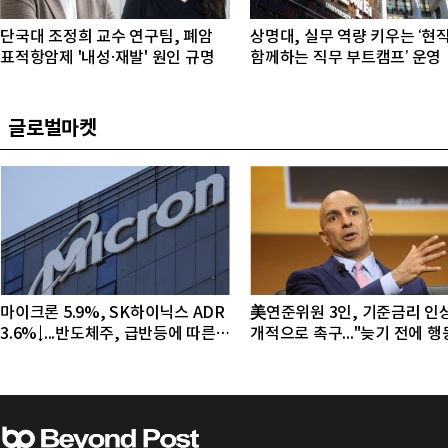
단국대 조정희 교수 연구팀, 폐암
상명대, 실무 역량 키우는 ‘현
표적항암제 '내성·재발' 원인 규명
함께하는 직무 부트캠프’ 운영
글로벌마켓
마이크론 5.9%, SK하이닉스 ADR
美연준위원 3인, 기준금리 인
3.6%↓...반도체주, 급반등에 따른
개적으로 촉구..."늦기 전에 
조정 국면
야"