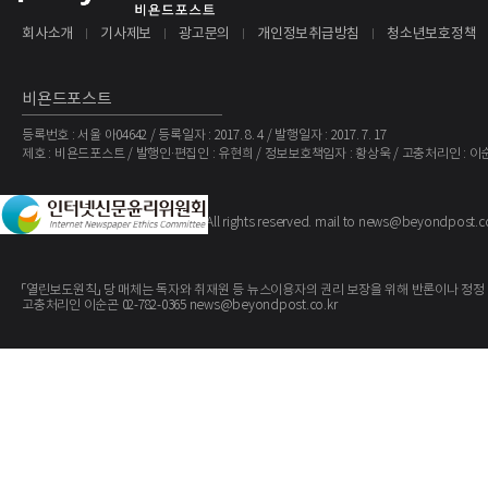
회사소개
기사제보
광고문의
개인정보취급방침
청소년보호정책
비욘드포스트
등록번호 : 서울 아04642 / 등록일자 : 2017. 8. 4 / 발행일자 : 2017. 7. 17
제호 : 비욘드포스트 / 발행인·편집인 : 유현희 / 정보보호책임자 : 황상욱 / 고충처리인 : 이
The BeyondPost
Copyright ©
. All rights reserved. mail to news@beyondpost.c
「열린보도원칙」 당 매체는 독자와 취재원 등 뉴스이용자의 권리 보장을 위해 반론이나 정정
고충처리인 이순곤 02-782-0365 news@beyondpost.co.kr