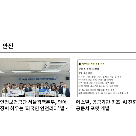
안전
안전보건공단 서울광역본부, 언어
에스알, 공공기관 최초 'AI 친
장벽 허무는 ‘외국인 안전리더’ 발대
공문서 포맷 개발
식 개최