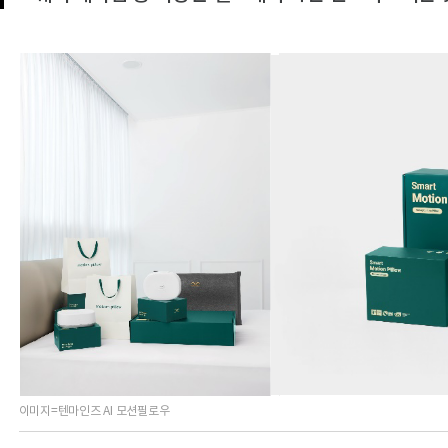
이미지=텐마인즈 AI 모션필로우