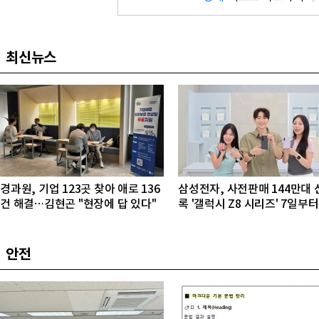
최신뉴스
경과원, 기업 123곳 찾아 애로 136
삼성전자, 사전판매 144만대 
건 해결…김현곤 "현장에 답 있다"
록 '갤럭시 Z8 시리즈' 7일부터
내 출시
안전