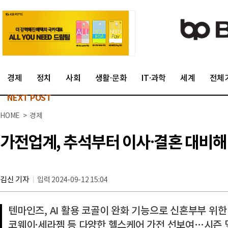
경제
정치
사회
생활·문화
IT·과학
세계
전체
NEXT POST
HOME > 경제
가전업계, 추석부터 이사·결혼 대비해
김신 기자
입력 2024-09-12 15:04
텐마인즈, AI 활용 코골이 완화 기능으로 신혼부부 위한
코웨이·세라젬 등 다양한 헬스케어 가전 선보여…시즌 