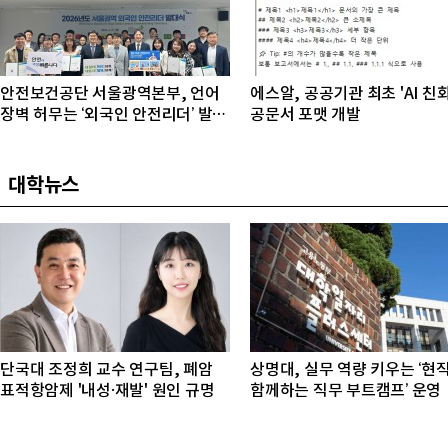
안전보건공단 서울광역본부, 언어
에스알, 공공기관 최초 'AI 친
장벽 허무는 ‘외국인 안전리더’ 발대
공문서 포맷 개발
식 개최
대학뉴스
단국대 조정희 교수 연구팀, 폐암
상명대, 실무 역량 키우는 ‘현
표적항암제 '내성·재발' 원인 규명
함께하는 직무 부트캠프’ 운영