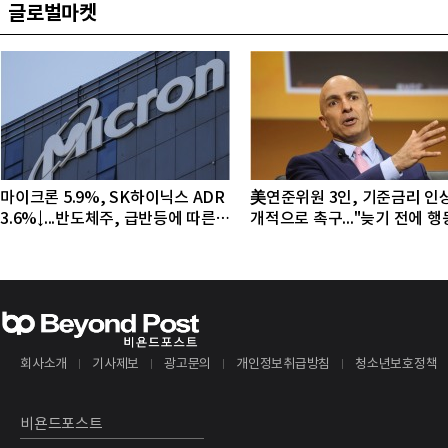
글로벌마켓
마이크론 5.9%, SK하이닉스 ADR
美연준위원 3인, 기준금리 인
3.6%↓...반도체주, 급반등에 따른
개적으로 촉구..."늦기 전에 
조정 국면
야"
회사소개
기사제보
광고문의
개인정보취급방침
청소년보호정책
비욘드포스트