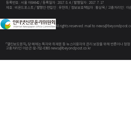
등록번호 : 서울 아04642 / 등록일자 : 2017. 8. 4 / 발행일자 : 2017. 7. 17
제호 : 비욘드포스트 / 발행인·편집인 : 유현희 / 정보보호책임자 : 황상욱 / 고충처리인 : 이
The BeyondPost
Copyright ©
. All rights reserved. mail to news@beyondpost.c
「열린보도원칙」 당 매체는 독자와 취재원 등 뉴스이용자의 권리 보장을 위해 반론이나 정정
고충처리인 이순곤 02-782-0365 news@beyondpost.co.kr