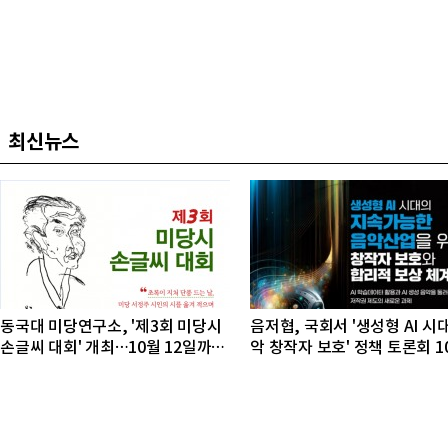
최신뉴스
동국대 미당연구소, '제3회 미당시
음저협, 국회서 '생성형 AI 시
손글씨 대회' 개최…10월 12일까지
악 창작자 보호' 정책 토론회 1
접수
개최