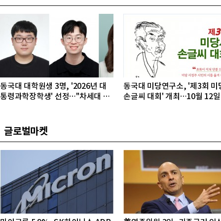
동국대 대학원생 3명, '2026년 대
동국대 미당연구소, '제3회 미
통령과학장학생' 선정…"차세대 연
손글씨 대회' 개최…10월 12
구자 발굴"
접수
글로벌마켓