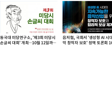
동국대 미당연구소, '제3회 미당시
음저협, 국회서 '생성형 AI 시
손글씨 대회' 개최…10월 12일까지
악 창작자 보호' 정책 토론회 1
접수
개최