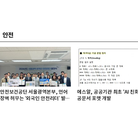
안전
안전보건공단 서울광역본부, 언어
에스알, 공공기관 최초 'AI 친
장벽 허무는 ‘외국인 안전리더’ 발대
공문서 포맷 개발
식 개최