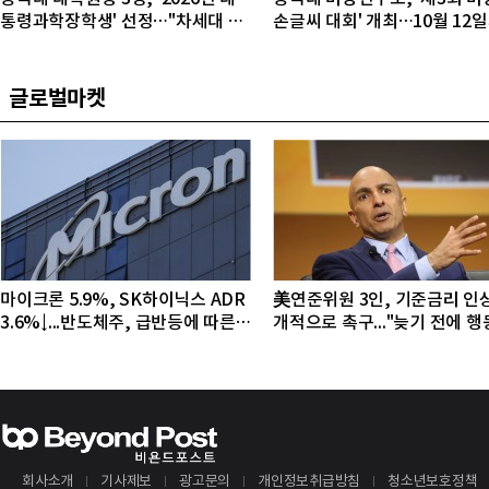
통령과학장학생' 선정…"차세대 연
손글씨 대회' 개최…10월 12
구자 발굴"
접수
글로벌마켓
마이크론 5.9%, SK하이닉스 ADR
美연준위원 3인, 기준금리 인
3.6%↓...반도체주, 급반등에 따른
개적으로 촉구..."늦기 전에 
조정 국면
야"
회사소개
기사제보
광고문의
개인정보취급방침
청소년보호정책