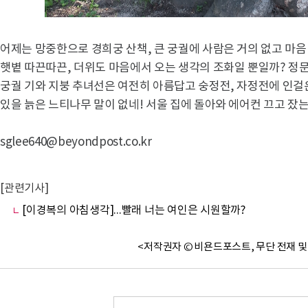
어제는 망중한으로 경희궁 산책, 큰 궁궐에 사람은 거의 없고 마
햇볕 따끈따끈, 더위도 마음에서 오는 생각의 조화일 뿐일까? 정
궁궐 기와 지붕 추녀선은 여전히 아름답고 숭정전, 자정전에 인걸
있을 늙은 느티나무 말이 없네! 서울 집에 돌아와 에어컨 끄고 
sglee640@beyondpost.co.kr
[관련기사]
[이경복의 아침생각]...빨래 너는 여인은 시원할까?
<저작권자 © 비욘드포스트, 무단 전재 및