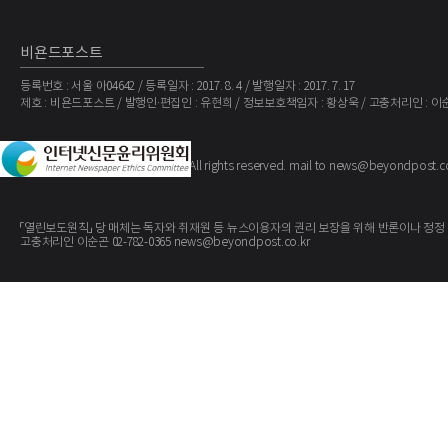
비욘드포스트
등록번호 : 서울 아04642 / 등록일자 : 2017. 8. 4 / 발행일자 : 2017. 7. 17
제호 : 비욘드포스트 / 발행인·편집인 : 유현희 / 정보보호책임자 : 황상욱 / 고충처리인 : 이
The BeyondPost
Copyright ©
. All rights reserved. mail to news@beyondpost.c
「열린보도원칙」 당 매체는 독자와 취재원 등 뉴스이용자의 권리 보장을 위해 반론이나 정정
고충처리인 이순곤 02-782-0365 news@beyondpost.co.kr