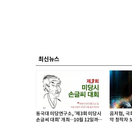
최신뉴스
동국대 미당연구소, '제3회 미당시
음저협, 국회
손글씨 대회' 개최…10월 12일까지
악 창작자 보
접수
개최