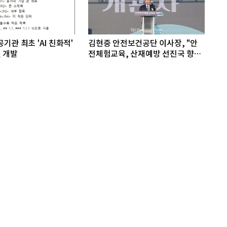
기관 최초 'AI 친화적'
김현중 안전보건공단 이사장, "안
 개발
전체험교육, 산재예방 선진국 향한
첫걸음"