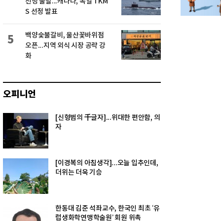
선정 불발...캐나다, 독일 TKM
S 선정 발표
백양숯불갈비, 울산꽃바위점
5
오픈...지역 외식 시장 공략 강
화
오피니언
[신형범의 千글자]...위대한 편안함, 의
자
[이경복의 아침생각]...오늘 입추인데,
더위는 더욱 기승
한동대 김준 석좌교수, 한국인 최초 ‘유
럽생화학연맹학술원’ 회원 위촉