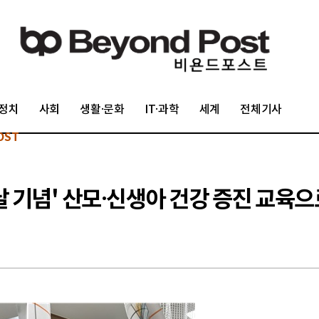
정치
사회
생활·문화
IT·과학
세계
전체기사
OST
날 기념' 산모·신생아 건강 증진 교육