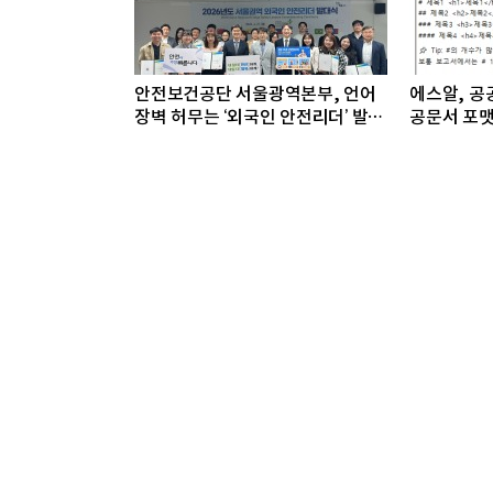
안전보건공단 서울광역본부, 언어
에스알, 공공
장벽 허무는 ‘외국인 안전리더’ 발대
공문서 포맷
식 개최