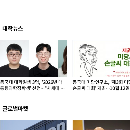
대학뉴스
동국대 대학원생 3명, '2026년 대
동국대 미당연구소, '제3회 미
통령과학장학생' 선정…"차세대 연
손글씨 대회' 개최…10월 12
구자 발굴"
접수
글로벌마켓