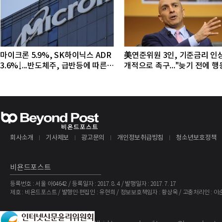
마이크론 5.9%, SK하이닉스 ADR
美연준위원 3인, 기준금리 인
3.6%↓...반도체주, 급반등에 따른
개적으로 촉구..."늦기 전에 
조정 국면
야"
회사소개
기사제보
광고문의
개인정보취급방침
청소년보호정책
비욘드포스트
등록번호 : 서울 아04642 / 등록일자 : 2017. 8. 4 / 발행일자 : 2017. 7. 17
제호 : 비욘드포스트 / 발행인·편집인 : 유현희 / 정보보호책임자 : 황상욱 / 고충처리인 : 이