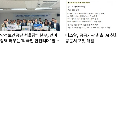
안전보건공단 서울광역본부, 언어
에스알, 공공기관 최초 'AI 친
장벽 허무는 ‘외국인 안전리더’ 발대
공문서 포맷 개발
식 개최