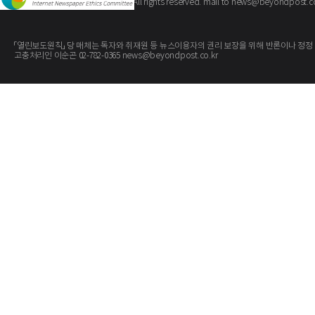
The BeyondPost
Copyright ©
. All rights reserved. mail to news@beyondpost.c
「열린보도원칙」 당 매체는 독자와 취재원 등 뉴스이용자의 권리 보장을 위해 반론이나 정정
고충처리인 이순곤 02-782-0365 news@beyondpost.co.kr