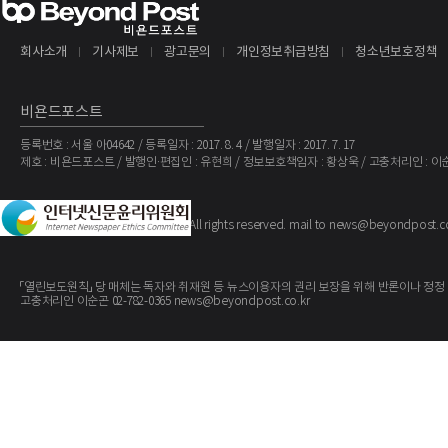
회사소개
기사제보
광고문의
개인정보취급방침
청소년보호정책
비욘드포스트
등록번호 : 서울 아04642 / 등록일자 : 2017. 8. 4 / 발행일자 : 2017. 7. 17
제호 : 비욘드포스트 / 발행인·편집인 : 유현희 / 정보보호책임자 : 황상욱 / 고충처리인 : 이
The BeyondPost
Copyright ©
. All rights reserved. mail to news@beyondpost.c
「열린보도원칙」 당 매체는 독자와 취재원 등 뉴스이용자의 권리 보장을 위해 반론이나 정정
고충처리인 이순곤 02-782-0365 news@beyondpost.co.kr