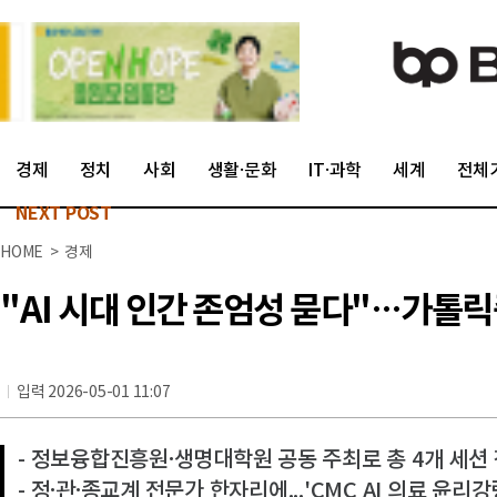
경제
정치
사회
생활·문화
IT·과학
세계
전체
NEXT POST
HOME > 경제
"AI 시대 인간 존엄성 묻다"…가톨릭중
입력 2026-05-01 11:07
- 정보융합진흥원·생명대학원 공동 주최로 총 4개 세션
- 정·관·종교계 전문가 한자리에...'CMC AI 의료 윤리