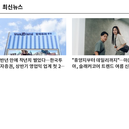
최신뉴스
반년 만에 작년치 벌었다…한국투
"휴양지부터 데일리까지"…마
자증권, 상반기 영업익 업계 첫 2조
아, 슬래커코어 트렌드 여름 
돌파
선봬