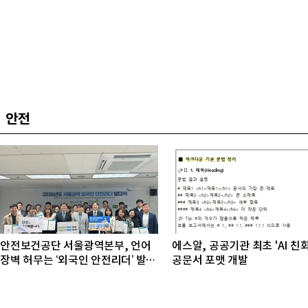
안전
안전보건공단 서울광역본부, 언어
에스알, 공공기관 최초 'AI 친
장벽 허무는 ‘외국인 안전리더’ 발대
공문서 포맷 개발
식 개최