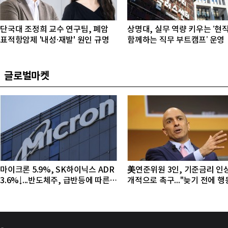
단국대 조정희 교수 연구팀, 폐암
상명대, 실무 역량 키우는 ‘현
표적항암제 '내성·재발' 원인 규명
함께하는 직무 부트캠프’ 운영
글로벌마켓
마이크론 5.9%, SK하이닉스 ADR
美연준위원 3인, 기준금리 인
3.6%↓...반도체주, 급반등에 따른
개적으로 촉구..."늦기 전에 
조정 국면
야"