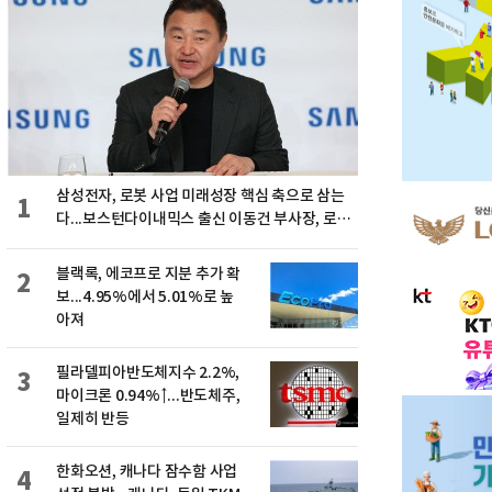
삼성전자, 로봇 사업 미래성장 핵심 축으로 삼는
1
다...보스턴다이내믹스 출신 이동건 부사장, 로보
틱스 전략팀장으로 선임
블랙록, 에코프로 지분 추가 확
2
보...4.95%에서 5.01%로 높
아져
필라델피아반도체지수 2.2%,
3
마이크론 0.94%↑...반도체주,
일제히 반등
한화오션, 캐나다 잠수함 사업
4