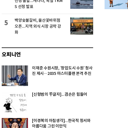
선정 불발...캐나다, 독일 TKM
S 선정 발표
백양숯불갈비, 울산꽃바위점
5
오픈...지역 외식 시장 공략 강
화
오피니언
이재준 수원시장, ‘창업도시 수원’ 청사
진 제시…2035 마스터플랜 본격 추진
[신형범의 千글자]...겸손은 힘들어
[이경복의 아침생각]...한국적 정서와
아름다움 그린 이만익