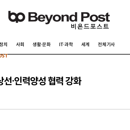
정치
사회
생활·문화
IT·과학
세계
전체기사
OST
상선·인력양성 협력 강화