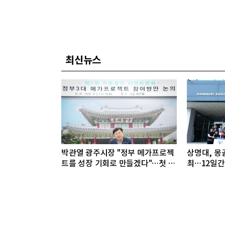
최신뉴스
박관열 광주시장 "정부 메가프로젝
상명대, 몽
트를 성장 기회로 만들겠다"…첫 시
최…12일간
정토론회 개최