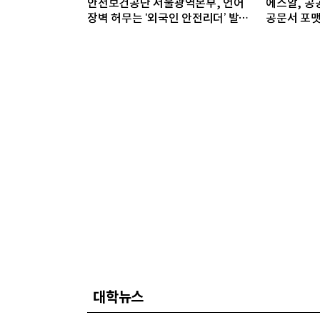
안전보건공단 서울광역본부, 언어
에스알, 공공
장벽 허무는 ‘외국인 안전리더’ 발대
공문서 포맷
식 개최
대학뉴스