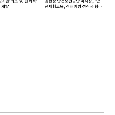
기관 최초 'AI 친화적'
김현중 안전보건공단 이사장, "안
 개발
전체험교육, 산재예방 선진국 향한
첫걸음"