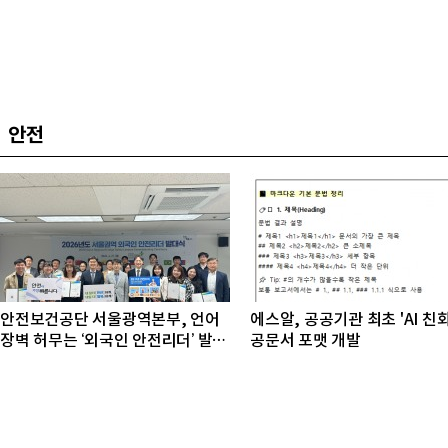
안전
안전보건공단 서울광역본부, 언어
에스알, 공공기관 최초 'AI 친
장벽 허무는 ‘외국인 안전리더’ 발대
공문서 포맷 개발
식 개최