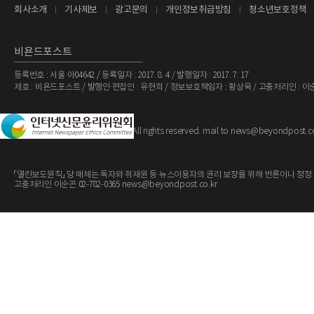
회사소개
기사제보
광고문의
개인정보취급방침
청소년보호정책
비욘드포스트
등록번호 : 서울 아04642 / 등록일자 : 2017. 8. 4 / 발행일자 : 2017. 7. 17
제호 : 비욘드포스트 / 발행인·편집인 : 유현희 / 정보보호책임자 : 황상욱 / 고충처리인 : 이
The BeyondPost
Copyright ©
. All rights reserved. mail to news@beyondpost.c
「열린보도원칙」 당 매체는 독자와 취재원 등 뉴스이용자의 권리 보장을 위해 반론이나 정정
고충처리인 이순곤 02-782-0365 news@beyondpost.co.kr