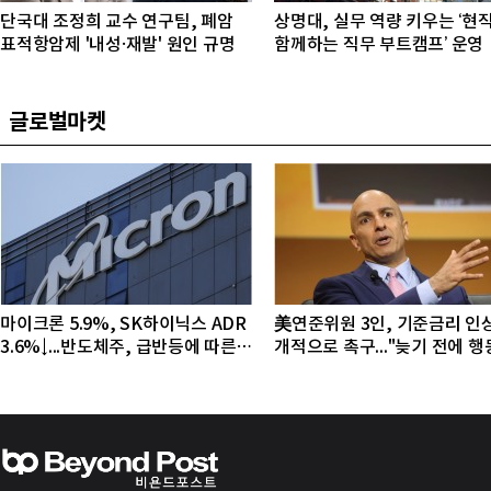
단국대 조정희 교수 연구팀, 폐암
상명대, 실무 역량 키우는 ‘현
표적항암제 '내성·재발' 원인 규명
함께하는 직무 부트캠프’ 운영
글로벌마켓
마이크론 5.9%, SK하이닉스 ADR
美연준위원 3인, 기준금리 인
3.6%↓...반도체주, 급반등에 따른
개적으로 촉구..."늦기 전에 
조정 국면
야"