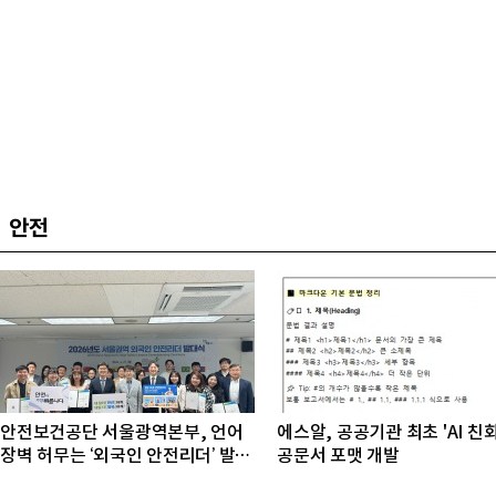
안전
안전보건공단 서울광역본부, 언어
에스알, 공공기관 최초 'AI 친
장벽 허무는 ‘외국인 안전리더’ 발대
공문서 포맷 개발
식 개최