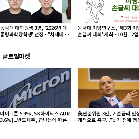
동국대 대학원생 3명, '2026년 대
동국대 미당연구소, '제3회 미
통령과학장학생' 선정…"차세대 연
손글씨 대회' 개최…10월 12
구자 발굴"
접수
글로벌마켓
마이크론 5.9%, SK하이닉스 ADR
美연준위원 3인, 기준금리 인
3.6%↓...반도체주, 급반등에 따른
개적으로 촉구..."늦기 전에 
조정 국면
야"