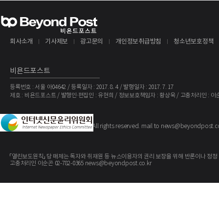
회사소개
기사제보
광고문의
개인정보취급방침
청소년보호정책
비욘드포스트
등록번호 : 서울 아04642 / 등록일자 : 2017. 8. 4 / 발행일자 : 2017. 7. 17
제호 : 비욘드포스트 / 발행인·편집인 : 유현희 / 정보보호책임자 : 황상욱 / 고충처리인 : 이
The BeyondPost
Copyright ©
. All rights reserved. mail to news@beyondpost.c
「열린보도원칙」 당 매체는 독자와 취재원 등 뉴스이용자의 권리 보장을 위해 반론이나 정정
고충처리인 이순곤 02-782-0365 news@beyondpost.co.kr