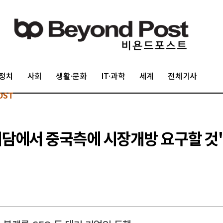
정치
사회
생활·문화
IT·과학
세계
전체기사
OST
회담에서 중국측에 시장개방 요구할 것"