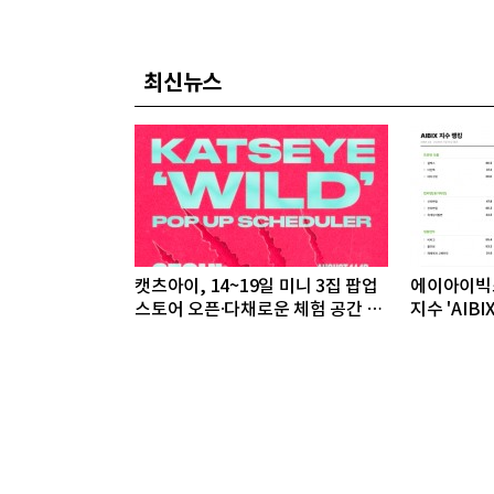
최신뉴스
캣츠아이, 14~19일 미니 3집 팝업
에이아이빅스
스토어 오픈·다채로운 체험 공간 마
지수 'AIBI
련