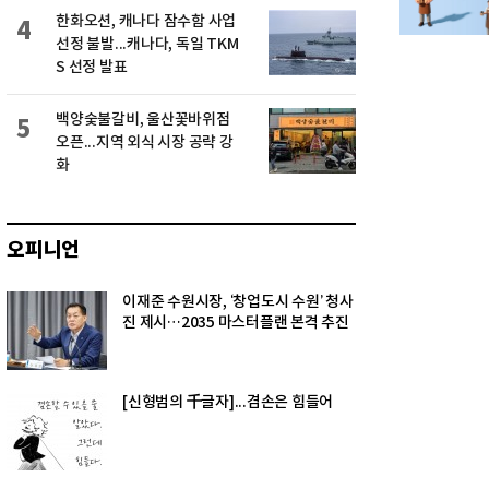
한화오션, 캐나다 잠수함 사업
4
선정 불발...캐나다, 독일 TKM
S 선정 발표
백양숯불갈비, 울산꽃바위점
5
오픈...지역 외식 시장 공략 강
화
오피니언
이재준 수원시장, ‘창업도시 수원’ 청사
진 제시…2035 마스터플랜 본격 추진
[신형범의 千글자]...겸손은 힘들어