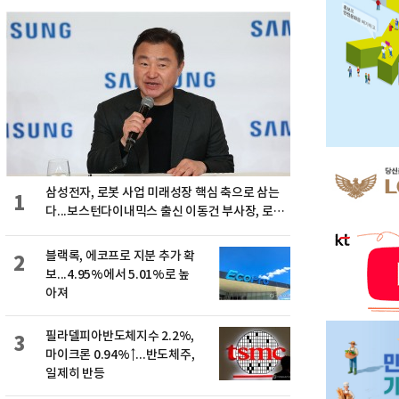
삼성전자, 로봇 사업 미래성장 핵심 축으로 삼는
1
다...보스턴다이내믹스 출신 이동건 부사장, 로보
틱스 전략팀장으로 선임
블랙록, 에코프로 지분 추가 확
2
보...4.95%에서 5.01%로 높
아져
필라델피아반도체지수 2.2%,
3
마이크론 0.94%↑...반도체주,
일제히 반등