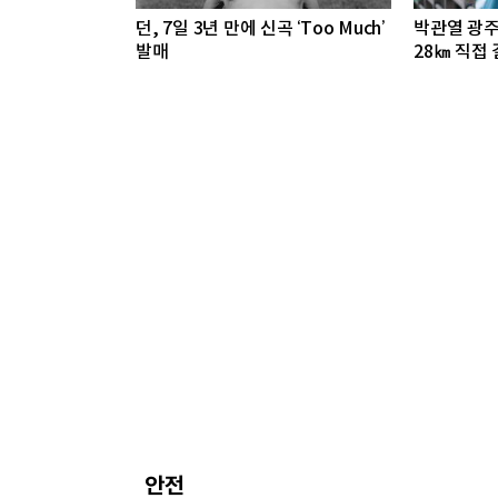
던, 7일 3년 만에 신곡 ‘Too Much’
박관열 광
발매
28㎞ 직접
길 조성 '속
안전