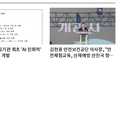
기관 최초 'AI 친화적'
김현중 안전보건공단 이사장, "안
 개발
전체험교육, 산재예방 선진국 향한
첫걸음"