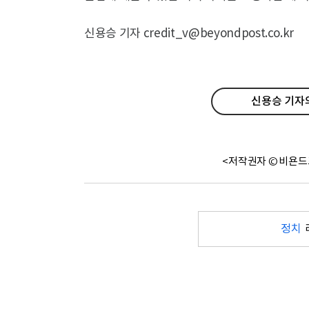
신용승 기자 credit_v@beyondpost.co.kr
신용승 기자의
<저작권자 © 비욘드
정치