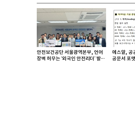
안전보건공단 서울광역본부, 언어
에스알, 공공
장벽 허무는 ‘외국인 안전리더’ 발대
공문서 포맷
식 개최