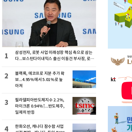
삼성전자, 로봇 사업 미래성장 핵심 축으로 삼는
1
다...보스턴다이내믹스 출신 이동건 부사장, 로보
틱스 전략팀장으로 선임
블랙록, 에코프로 지분 추가 확
2
보...4.95%에서 5.01%로 높
아져
필라델피아반도체지수 2.2%,
3
마이크론 0.94%↑...반도체주,
일제히 반등
한화오션, 캐나다 잠수함 사업
4