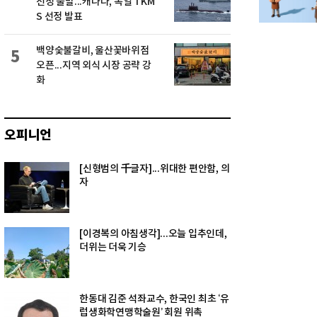
선정 불발...캐나다, 독일 TKM
S 선정 발표
백양숯불갈비, 울산꽃바위점
5
오픈...지역 외식 시장 공략 강
화
오피니언
[신형범의 千글자]...위대한 편안함, 의
자
[이경복의 아침생각]...오늘 입추인데,
더위는 더욱 기승
한동대 김준 석좌교수, 한국인 최초 ‘유
럽생화학연맹학술원’ 회원 위촉