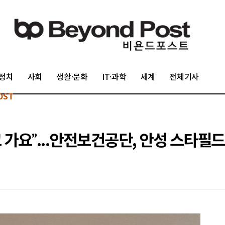
정치
사회
생활·문화
IT·과학
세계
전체기사
OST
 가요”...안전보건공단, 안성 스타필