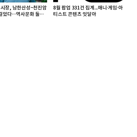
주시장, 남한산성~천진암
8월 팝업 331건 집계...애니·게임·아
 걸었다…역사문화 둘레
티스트 콘텐츠 잇달아
도'