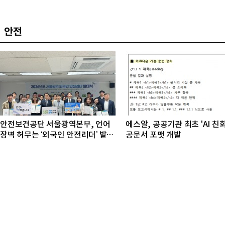
안전
안전보건공단 서울광역본부, 언어
에스알, 공공기관 최초 'AI 친
장벽 허무는 ‘외국인 안전리더’ 발대
공문서 포맷 개발
식 개최