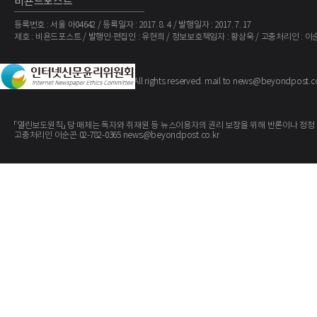
비욘드포스트
등록번호 : 서울 아04642 / 등록일자 : 2017. 8. 4 / 발행일자 : 2017. 7. 17
제호 : 비욘드포스트 / 발행인·편집인 : 유현희 / 정보보호책임자 : 황상욱 / 고충처리인 : 이
The BeyondPost
Copyright ©
. All rights reserved. mail to news@beyondpost.c
「열린보도원칙」 당 매체는 독자와 취재원 등 뉴스이용자의 권리 보장을 위해 반론이나 정정
고충처리인 이순곤 02-782-0365 news@beyondpost.co.kr