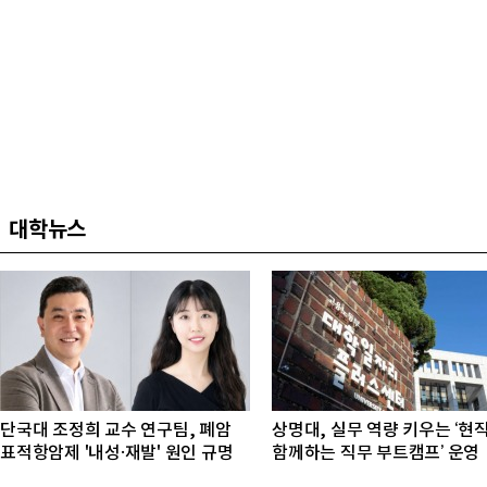
대학뉴스
단국대 조정희 교수 연구팀, 폐암
상명대, 실무 역량 키우는 ‘현
표적항암제 '내성·재발' 원인 규명
함께하는 직무 부트캠프’ 운영