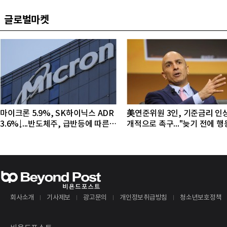
글로벌마켓
마이크론 5.9%, SK하이닉스 ADR
美연준위원 3인, 기준금리 인
3.6%↓...반도체주, 급반등에 따른
개적으로 촉구..."늦기 전에 
조정 국면
야"
회사소개
기사제보
광고문의
개인정보취급방침
청소년보호정책