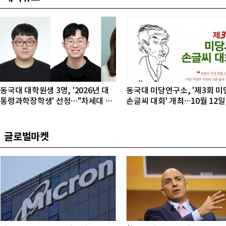
동국대 대학원생 3명, '2026년 대
동국대 미당연구소, '제3회 미
통령과학장학생' 선정…"차세대 연
손글씨 대회' 개최…10월 12
구자 발굴"
접수
글로벌마켓