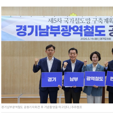
경기남부광역철도 공동기자회견 후 기념촬영을 하고있다./추추캠프