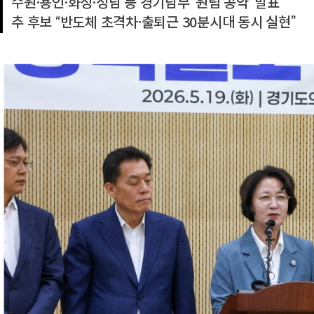
수원·용인·화성·성남 등 경기남부 ‘원팀 공약’ 발표
추 후보 “반도체 초격차·출퇴근 30분시대 동시 실현”