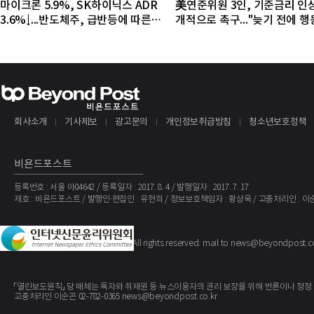
마이크론 5.9%, SK하이닉스 ADR
美연준위원 3인, 기준금리 인
3.6%↓...반도체주, 급반등에 따른
개적으로 촉구..."늦기 전에 
조정 국면
야"
회사소개
기사제보
광고문의
개인정보취급방침
청소년보호정책
비욘드포스트
등록번호 : 서울 아04642 / 등록일자 : 2017. 8. 4 / 발행일자 : 2017. 7. 17
제호 : 비욘드포스트 / 발행인·편집인 : 유현희 / 정보보호책임자 : 황상욱 / 고충처리인 : 이
The BeyondPost
Copyright ©
. All rights reserved. mail to news@beyondpost.c
「열린보도원칙」 당 매체는 독자와 취재원 등 뉴스이용자의 권리 보장을 위해 반론이나 정정
고충처리인 이순곤 02-782-0365 news@beyondpost.co.kr