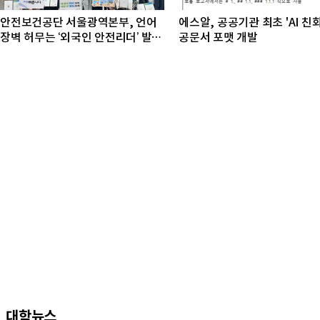
안전보건공단 서울광역본부, 언어
에스알, 공공기관 최초 'AI 친
장벽 허무는 ‘외국인 안전리더’ 발대
공문서 포맷 개발
식 개최
대학뉴스